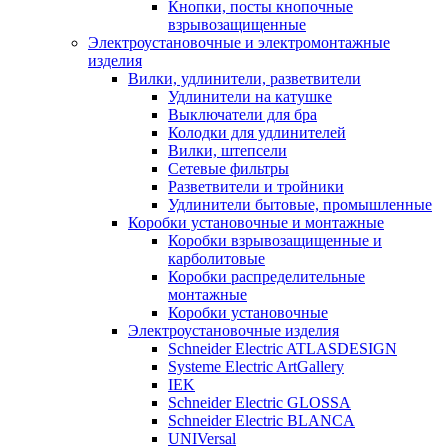
Кнопки, посты кнопочные
взрывозащищенные
Электроустановочные и электромонтажные
изделия
Вилки, удлинители, разветвители
Удлинители на катушке
Выключатели для бра
Колодки для удлинителей
Вилки, штепсели
Сетевые фильтры
Разветвители и тройники
Удлинители бытовые, промышленные
Коробки установочные и монтажные
Коробки взрывозащищенные и
карболитовые
Коробки распределительные
монтажные
Коробки установочные
Электроустановочные изделия
Schneider Electric ATLASDESIGN
Systeme Electric ArtGallery
IEK
Schneider Electric GLOSSA
Schneider Electric BLANCA
UNIVersal