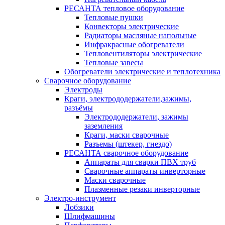
РЕСАНТА тепловое оборудование
Тепловые пушки
Конвекторы электрические
Радиаторы масляные напольные
Инфракрасные обогреватели
Тепловентиляторы электрические
Тепловые завесы
Обогреватели электрические и теплотехника
Сварочное оборудование
Электроды
Краги, электрододержатели,зажимы,
разъёмы
Электрододержатели, зажимы
заземления
Краги, маски сварочные
Разъемы (штекер, гнездо)
РЕСАНТА сварочное оборудование
Аппараты для сварки ПВХ труб
Сварочные аппараты инверторные
Маски сварочные
Плазменные резаки инверторные
Электро-инструмент
Лобзики
Шлифмашины