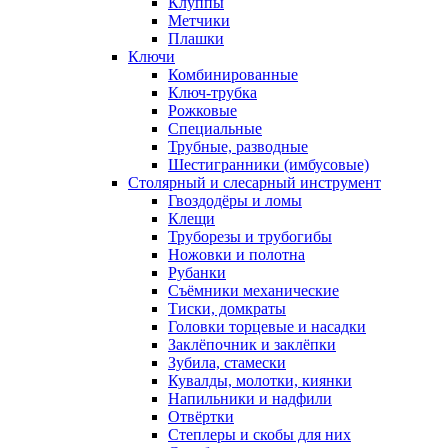
Клуппы
Метчики
Плашки
Ключи
Комбинированные
Ключ-трубка
Рожковые
Специальные
Трубные, разводные
Шестигранники (имбусовые)
Столярный и слесарный инструмент
Гвоздодёры и ломы
Клещи
Труборезы и трубогибы
Ножовки и полотна
Рубанки
Съёмники механические
Тиски, домкраты
Головки торцевые и насадки
Заклёпочник и заклёпки
Зубила, стамески
Кувалды, молотки, киянки
Напильники и надфили
Отвёртки
Степлеры и скобы для них