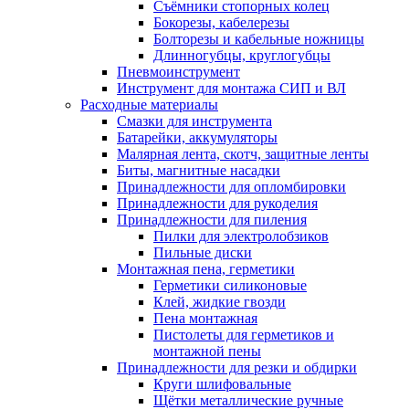
Съёмники стопорных колец
Бокорезы, кабелерезы
Болторезы и кабельные ножницы
Длинногубцы, круглогубцы
Пневмоинструмент
Инструмент для монтажа СИП и ВЛ
Расходные материалы
Смазки для инструмента
Батарейки, аккумуляторы
Малярная лента, скотч, защитные ленты
Биты, магнитные насадки
Принадлежности для опломбировки
Принадлежности для рукоделия
Принадлежности для пиления
Пилки для электролобзиков
Пильные диски
Монтажная пена, герметики
Герметики силиконовые
Клей, жидкие гвозди
Пена монтажная
Пистолеты для герметиков и
монтажной пены
Принадлежности для резки и обдирки
Круги шлифовальные
Щётки металлические ручные