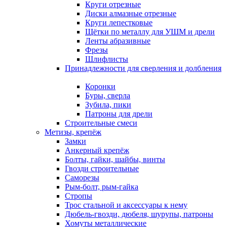
Круги отрезные
Диски алмазные отрезные
Круги лепестковые
Щётки по металлу для УШМ и дрели
Ленты абразивные
Фрезы
Шлифлисты
Принадлежности для сверления и долбления
Коронки
Буры, сверла
Зубила, пики
Патроны для дрели
Строительные смеси
Метизы, крепёж
Замки
Анкерный крепёж
Болты, гайки, шайбы, винты
Гвозди строительные
Саморезы
Рым-болт, рым-гайка
Стропы
Трос стальной и аксессуары к нему
Дюбель-гвозди, дюбеля, шурупы, патроны
Хомуты металлические