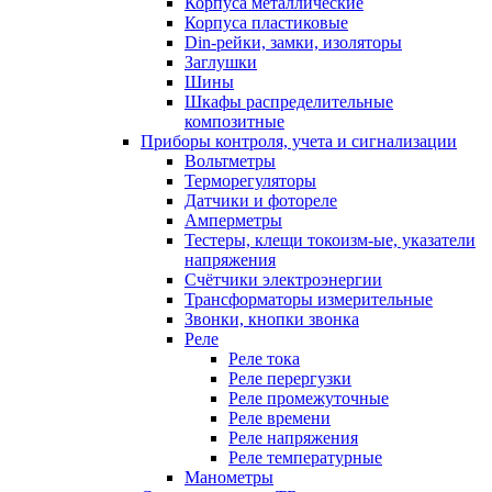
Корпуса металлические
Корпуса пластиковые
Din-рейки, замки, изоляторы
Заглушки
Шины
Шкафы распределительные
композитные
Приборы контроля, учета и сигнализации
Вольтметры
Терморегуляторы
Датчики и фотореле
Амперметры
Тестеры, клещи токоизм-ые, указатели
напряжения
Счётчики электроэнергии
Трансформаторы измерительные
Звонки, кнопки звонка
Реле
Реле тока
Реле перергузки
Реле промежуточные
Реле времени
Реле напряжения
Реле температурные
Манометры