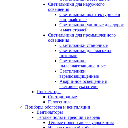
Светильники для наружного
освещения
Светильники архитектурные и
ландшафтные
Светильники уличные для дорог
и магистралей
Светильники для промышленного
освещения
Светильники станочные
Светильники для высоких
потолков
Светильники
пылевлагозащищенные
Светильники
взрывозащищенные
Аварийное освещение и
световые указатели
Прожектора
Светодиодные
Галогенные
Приборы обогрева и вентиляции
Вентиляторы
Тёплые полы и греющий кабель
Тёплые полы и аксессуары к ним
Нагревательный кабель