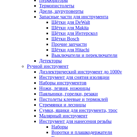
Перфораторы
Термопистолеты
Дрели, шуруповерты
Запасные части для инструмента
Щётки для DeWalt
Щётки для Makita
Щётки для Интерскол
Щётки Bosch
Прочие запчасти
Щётки для Hitachi
Выключатели и переключатели
Детекторы
Ручной инструмент
Диэлектрический инструмент до 1000v
Инструмент для снятия изоляции
Наборы инструментов
Ножи, лезвия, ножницы
Паяльники, горелки, резаки
Пистолеты клеевые и термоклей
Стремянки и лесницы
Сумки, ящики для инструмента, трос
Малярный инструмент
Инструмент для нанесения резьбы
Наборы
Воротки и плашкодержатели