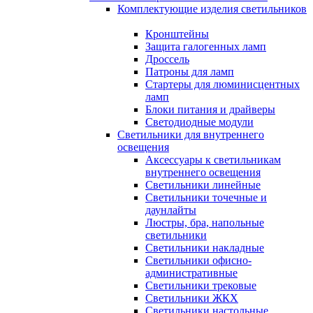
Комплектующие изделия светильников
Кронштейны
Защита галогенных ламп
Дроссель
Патроны для ламп
Стартеры для люминисцентных
ламп
Блоки питания и драйверы
Светодиодные модули
Светильники для внутреннего
освещения
Аксессуары к светильникам
внутреннего освещения
Светильники линейные
Светильники точечные и
даунлайты
Люстры, бра, напольные
светильники
Светильники накладные
Светильники офисно-
административные
Светильники трековые
Светильники ЖКХ
Светильники настольные