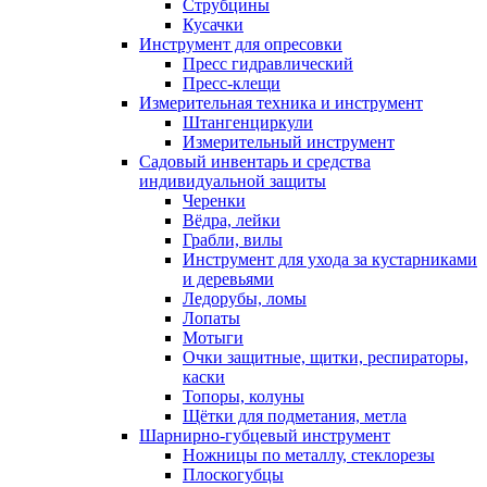
Струбцины
Кусачки
Инструмент для опресовки
Пресс гидравлический
Пресс-клещи
Измерительная техника и инструмент
Штангенциркули
Измерительный инструмент
Садовый инвентарь и средства
индивидуальной защиты
Черенки
Вёдра, лейки
Грабли, вилы
Инструмент для ухода за кустарниками
и деревьями
Ледорубы, ломы
Лопаты
Мотыги
Очки защитные, щитки, респираторы,
каски
Топоры, колуны
Щётки для подметания, метла
Шарнирно-губцевый инструмент
Ножницы по металлу, стеклорезы
Плоскогубцы