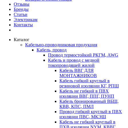
Отзывы
Бренды
Статьи
Электрикам
Контакты
Каталог
Кабельно-проводниковая продукция
Кабель, провод
Провод термостойкий РКГМ, AWG
Кабель и провод с медной
токопроводящей жилой
Кабель ВВГ ДЛЯ
МОНТАЖНИКОВ
Кабель гибкий круглый в
резиновой изоляции КГ, РПШ
Кабель не гибкий в ПВХ
изоляции ВВГ, ППГ, ПУНП
Кабель бронированный ВБШ,
КВВ, КПС, ПМЛ
Провод гибкий круглый в ПВХ
изоляции ПВС, МКЭШ
Кабель не гибкий круглый в
ПХВ изоляции NYM, КВВГ