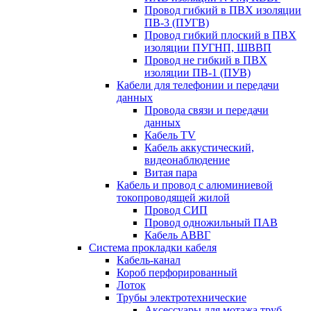
Провод гибкий в ПВХ изоляции
ПВ-3 (ПУГВ)
Провод гибкий плоский в ПВХ
изоляции ПУГНП, ШВВП
Провод не гибкий в ПВХ
изоляции ПВ-1 (ПУВ)
Кабели для телефонии и передачи
данных
Провода связи и передачи
данных
Кабель TV
Кабель аккустический,
видеонаблюдение
Витая пара
Кабель и провод с алюминиевой
токопроводящей жилой
Провод СИП
Провод одножильный ПАВ
Кабель АВВГ
Система прокладки кабеля
Кабель-канал
Короб перфорированный
Лоток
Трубы электротехнические
Аксессуары для мотажа труб