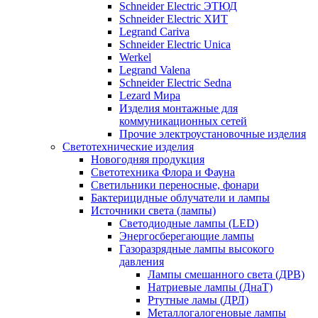
Schneider Electric ЭТЮД
Schneider Electric ХИТ
Legrand Cariva
Schneider Electric Unica
Werkel
Legrand Valena
Schneider Electric Sedna
Lezard Мира
Изделия монтажные для
коммуникационных сетей
Прочие электроустановочные изделия
Светотехнические изделия
Новогодняя продукция
Светотехника Флора и Фауна
Светильники переносные, фонари
Бактерицидные облучатели и лампы
Источники света (лампы)
Светодиодные лампы (LED)
Энергосберегающие лампы
Газоразрядные лампы высокого
давления
Лампы смешанного света (ДРВ)
Натриевые лампы (ДнаТ)
Ртутные ламы (ДРЛ)
Металлогалогеновые лампы