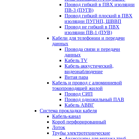
Провод гибкий в ПВХ изоляции
ПВ-3 (ПУГВ)
Провод гибкий плоский в ПВХ
изоляции ПУГНП, ШВВП
Провод не гибкий в ПВХ
изоляции ПВ-1 (ПУВ)
Кабели для телефонии и передачи
данных
Провода связи и передачи
данных
Кабель TV
Кабель аккустический,
видеонаблюдение
Витая пара
Кабель и провод с алюминиевой
токопроводящей жилой
Провод СИП
Провод одножильный ПАВ
Кабель АВВГ
Система прокладки кабеля
Кабель-канал
Короб перфорированный
Лоток
Трубы электротехнические
Аксессуары для мотажа труб