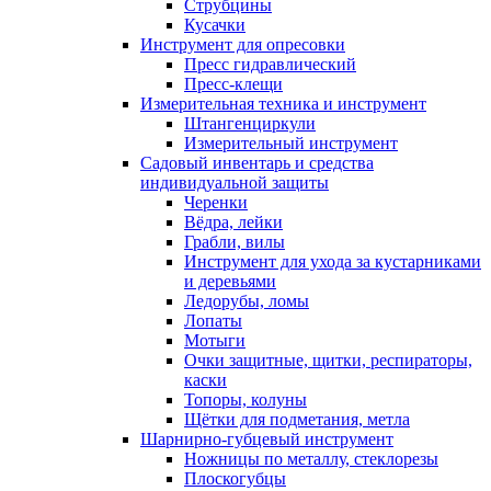
Струбцины
Кусачки
Инструмент для опресовки
Пресс гидравлический
Пресс-клещи
Измерительная техника и инструмент
Штангенциркули
Измерительный инструмент
Садовый инвентарь и средства
индивидуальной защиты
Черенки
Вёдра, лейки
Грабли, вилы
Инструмент для ухода за кустарниками
и деревьями
Ледорубы, ломы
Лопаты
Мотыги
Очки защитные, щитки, респираторы,
каски
Топоры, колуны
Щётки для подметания, метла
Шарнирно-губцевый инструмент
Ножницы по металлу, стеклорезы
Плоскогубцы