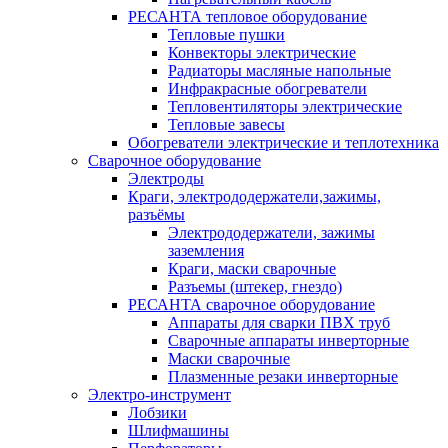
РЕСАНТА тепловое оборудование
Тепловые пушки
Конвекторы электрические
Радиаторы масляные напольные
Инфракрасные обогреватели
Тепловентиляторы электрические
Тепловые завесы
Обогреватели электрические и теплотехника
Сварочное оборудование
Электроды
Краги, электрододержатели,зажимы,
разъёмы
Электрододержатели, зажимы
заземления
Краги, маски сварочные
Разъемы (штекер, гнездо)
РЕСАНТА сварочное оборудование
Аппараты для сварки ПВХ труб
Сварочные аппараты инверторные
Маски сварочные
Плазменные резаки инверторные
Электро-инструмент
Лобзики
Шлифмашины