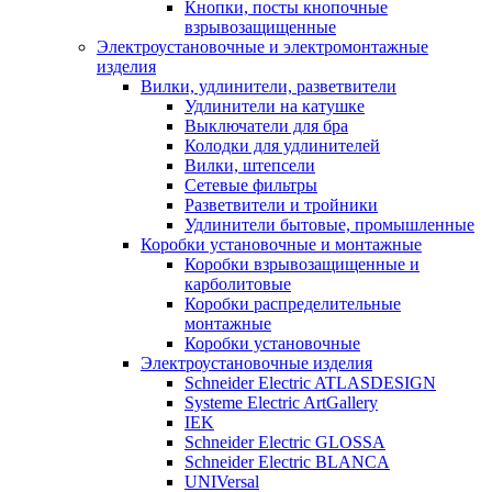
Кнопки, посты кнопочные
взрывозащищенные
Электроустановочные и электромонтажные
изделия
Вилки, удлинители, разветвители
Удлинители на катушке
Выключатели для бра
Колодки для удлинителей
Вилки, штепсели
Сетевые фильтры
Разветвители и тройники
Удлинители бытовые, промышленные
Коробки установочные и монтажные
Коробки взрывозащищенные и
карболитовые
Коробки распределительные
монтажные
Коробки установочные
Электроустановочные изделия
Schneider Electric ATLASDESIGN
Systeme Electric ArtGallery
IEK
Schneider Electric GLOSSA
Schneider Electric BLANCA
UNIVersal