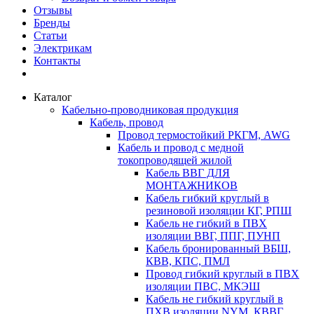
Отзывы
Бренды
Статьи
Электрикам
Контакты
Каталог
Кабельно-проводниковая продукция
Кабель, провод
Провод термостойкий РКГМ, AWG
Кабель и провод с медной
токопроводящей жилой
Кабель ВВГ ДЛЯ
МОНТАЖНИКОВ
Кабель гибкий круглый в
резиновой изоляции КГ, РПШ
Кабель не гибкий в ПВХ
изоляции ВВГ, ППГ, ПУНП
Кабель бронированный ВБШ,
КВВ, КПС, ПМЛ
Провод гибкий круглый в ПВХ
изоляции ПВС, МКЭШ
Кабель не гибкий круглый в
ПХВ изоляции NYM, КВВГ