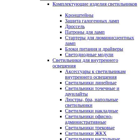
Комплектующие изделия светильников
Кронштейны
Защита галогенных ламп
Дроссель
Патроны для ламп
Стартеры для люминисцентных
ламп
Блоки питания и драйверы
Светодиодные модули
Светильники для внутреннего
освещения
Аксессуары к светильникам
внутреннего освещения
Светильники линейные
Светильники точечные и
даунлайты
Люстры, бра, напольные
светильники
Светильники накладные
Светильники офисно-
административные
Светильники трековые
Светильники ЖКХ
Светильники настольные