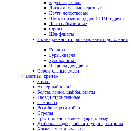
Круги отрезные
Диски алмазные отрезные
Круги лепестковые
Щётки по металлу для УШМ и дрели
Ленты абразивные
Фрезы
Шлифлисты
Принадлежности для сверления и долбления
Коронки
Буры, сверла
Зубила, пики
Патроны для дрели
Строительные смеси
Метизы, крепёж
Замки
Анкерный крепёж
Болты, гайки, шайбы, винты
Гвозди строительные
Саморезы
Рым-болт, рым-гайка
Стропы
Трос стальной и аксессуары к нему
Дюбель-гвозди, дюбеля, шурупы, патроны
Хомуты металлические