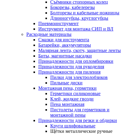
Съёмники стопорных колец
Бокорезы, кабелерезы
Болторезы и кабельные ножницы
Длинногубцы, круглогубцы
Пневмоинструмент
Инструмент для монтажа СИП и ВЛ
Расходные материалы
Смазки для инструмента
Батарейки, аккумуляторы
Малярная лента, скотч, защитные ленты
Биты, магнитные насадки
Принадлежности для опломбировки
Принадлежности для рукоделия
Принадлежности для пиления
Пилки для электролобзиков
Пильные диски
Монтажная пена, герметики
Герметики силиконовые
Клей, жидкие гвозди
Пена монтажная
Пистолеты для герметиков и
монтажной пены
Принадлежности для резки и обдирки
Круги шлифовальные
Щётки металлические ручные