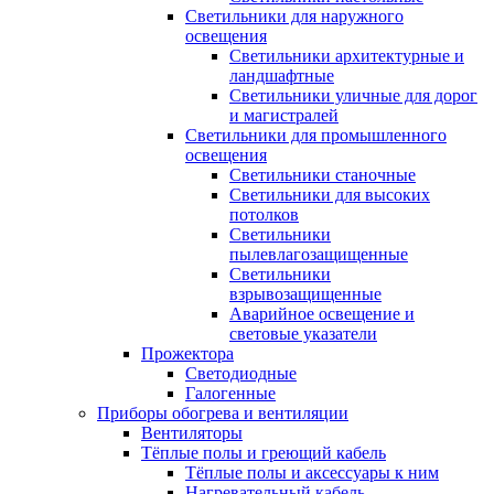
Светильники для наружного
освещения
Светильники архитектурные и
ландшафтные
Светильники уличные для дорог
и магистралей
Светильники для промышленного
освещения
Светильники станочные
Светильники для высоких
потолков
Светильники
пылевлагозащищенные
Светильники
взрывозащищенные
Аварийное освещение и
световые указатели
Прожектора
Светодиодные
Галогенные
Приборы обогрева и вентиляции
Вентиляторы
Тёплые полы и греющий кабель
Тёплые полы и аксессуары к ним
Нагревательный кабель