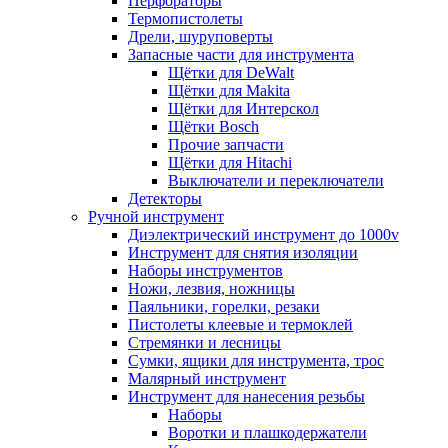
Перфораторы
Термопистолеты
Дрели, шуруповерты
Запасные части для инструмента
Щётки для DeWalt
Щётки для Makita
Щётки для Интерскол
Щётки Bosch
Прочие запчасти
Щётки для Hitachi
Выключатели и переключатели
Детекторы
Ручной инструмент
Диэлектрический инструмент до 1000v
Инструмент для снятия изоляции
Наборы инструментов
Ножи, лезвия, ножницы
Паяльники, горелки, резаки
Пистолеты клеевые и термоклей
Стремянки и лесницы
Сумки, ящики для инструмента, трос
Малярный инструмент
Инструмент для нанесения резьбы
Наборы
Воротки и плашкодержатели