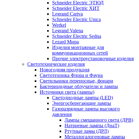
Schneider Electric ЭТЮД
Schneider Electric ХИТ
Legrand Cariva
Schneider Electric Unica
Werkel
Legrand Valena
Schneider Electric Sedna
Lezard Мира
Изделия монтажные для
коммуникационных сетей
Прочие электроустановочные изделия
Светотехнические изделия
Новогодняя продукция
Светотехника Флора и Фауна
Светильники переносные, фонари
Бактерицидные облучатели и лампы
Источники света (лампы)
Светодиодные лампы (LED)
Энергосберегающие лампы
Газоразрядные лампы высокого
давления
Лампы смешанного света (ДРВ)
Натриевые лампы (ДнаТ)
Ртутные ламы (ДРЛ)
Металлогалогеновые лампы