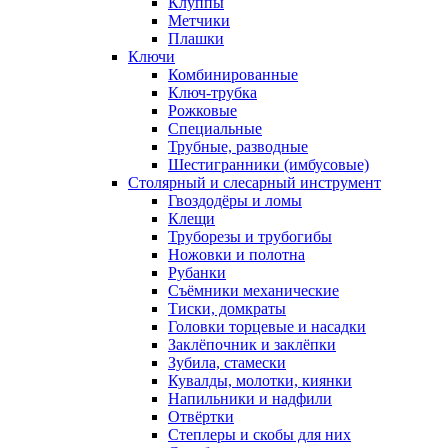
Клуппы
Метчики
Плашки
Ключи
Комбинированные
Ключ-трубка
Рожковые
Специальные
Трубные, разводные
Шестигранники (имбусовые)
Столярный и слесарный инструмент
Гвоздодёры и ломы
Клещи
Труборезы и трубогибы
Ножовки и полотна
Рубанки
Съёмники механические
Тиски, домкраты
Головки торцевые и насадки
Заклёпочник и заклёпки
Зубила, стамески
Кувалды, молотки, киянки
Напильники и надфили
Отвёртки
Степлеры и скобы для них