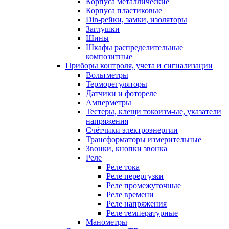
Корпуса металлические
Корпуса пластиковые
Din-рейки, замки, изоляторы
Заглушки
Шины
Шкафы распределительные
композитные
Приборы контроля, учета и сигнализации
Вольтметры
Терморегуляторы
Датчики и фотореле
Амперметры
Тестеры, клещи токоизм-ые, указатели
напряжения
Счётчики электроэнергии
Трансформаторы измерительные
Звонки, кнопки звонка
Реле
Реле тока
Реле перергузки
Реле промежуточные
Реле времени
Реле напряжения
Реле температурные
Манометры