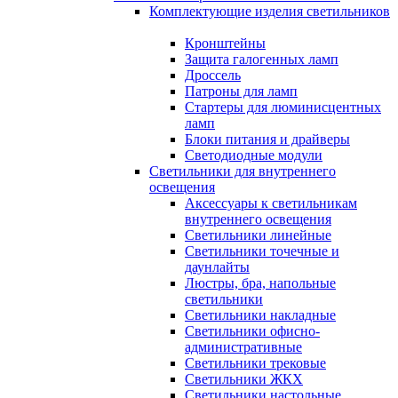
Комплектующие изделия светильников
Кронштейны
Защита галогенных ламп
Дроссель
Патроны для ламп
Стартеры для люминисцентных
ламп
Блоки питания и драйверы
Светодиодные модули
Светильники для внутреннего
освещения
Аксессуары к светильникам
внутреннего освещения
Светильники линейные
Светильники точечные и
даунлайты
Люстры, бра, напольные
светильники
Светильники накладные
Светильники офисно-
административные
Светильники трековые
Светильники ЖКХ
Светильники настольные