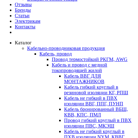
Отзывы
Бренды
Статьи
Электрикам
Контакты
Каталог
Кабельно-проводниковая продукция
Кабель, провод
Провод термостойкий РКГМ, AWG
Кабель и провод с медной
токопроводящей жилой
Кабель ВВГ ДЛЯ
МОНТАЖНИКОВ
Кабель гибкий круглый в
резиновой изоляции КГ, РПШ
Кабель не гибкий в ПВХ
изоляции ВВГ, ППГ, ПУНП
Кабель бронированный ВБШ,
КВВ, КПС, ПМЛ
Провод гибкий круглый в ПВХ
изоляции ПВС, МКЭШ
Кабель не гибкий круглый в
ПХВ изоляции NYM, КВВГ