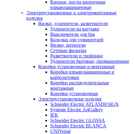
Кнопки, посты кнопочные
взрывозащищенные
Электроустановочные и электромонтажные
изделия
Вилки, удлинители, разветвители
Удлинители на катушке
Выключатели для бра
Колодки для удлинителей
Вилки, штепсели
Сетевые фильтры
Разветвители и тройники
Удлинители бытовые, промышленные
Коробки установочные и монтажные
Коробки взрывозащищенные и
карболитовые
Коробки распределительные
монтажные
Коробки установочные
Электроустановочные изделия
Schneider Electric ATLASDESIGN
Systeme Electric ArtGallery
IEK
Schneider Electric GLOSSA
Schneider Electric BLANCA
UNIVersal