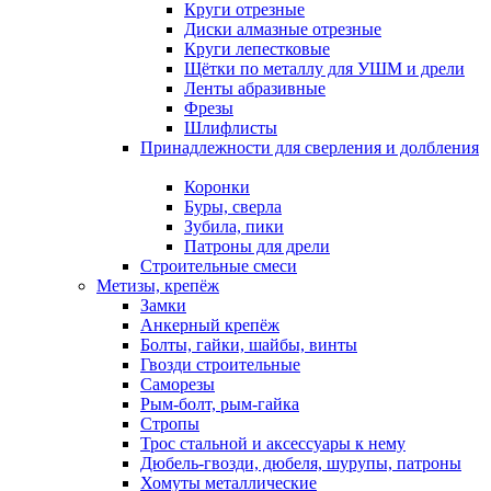
Круги отрезные
Диски алмазные отрезные
Круги лепестковые
Щётки по металлу для УШМ и дрели
Ленты абразивные
Фрезы
Шлифлисты
Принадлежности для сверления и долбления
Коронки
Буры, сверла
Зубила, пики
Патроны для дрели
Строительные смеси
Метизы, крепёж
Замки
Анкерный крепёж
Болты, гайки, шайбы, винты
Гвозди строительные
Саморезы
Рым-болт, рым-гайка
Стропы
Трос стальной и аксессуары к нему
Дюбель-гвозди, дюбеля, шурупы, патроны
Хомуты металлические