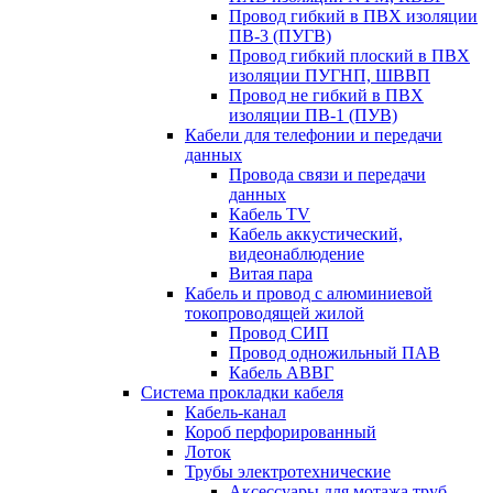
Провод гибкий в ПВХ изоляции
ПВ-3 (ПУГВ)
Провод гибкий плоский в ПВХ
изоляции ПУГНП, ШВВП
Провод не гибкий в ПВХ
изоляции ПВ-1 (ПУВ)
Кабели для телефонии и передачи
данных
Провода связи и передачи
данных
Кабель TV
Кабель аккустический,
видеонаблюдение
Витая пара
Кабель и провод с алюминиевой
токопроводящей жилой
Провод СИП
Провод одножильный ПАВ
Кабель АВВГ
Система прокладки кабеля
Кабель-канал
Короб перфорированный
Лоток
Трубы электротехнические
Аксессуары для мотажа труб