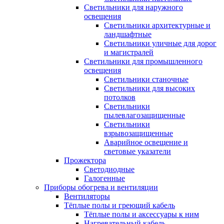
Светильники для наружного
освещения
Светильники архитектурные и
ландшафтные
Светильники уличные для дорог
и магистралей
Светильники для промышленного
освещения
Светильники станочные
Светильники для высоких
потолков
Светильники
пылевлагозащищенные
Светильники
взрывозащищенные
Аварийное освещение и
световые указатели
Прожектора
Светодиодные
Галогенные
Приборы обогрева и вентиляции
Вентиляторы
Тёплые полы и греющий кабель
Тёплые полы и аксессуары к ним
Нагревательный кабель