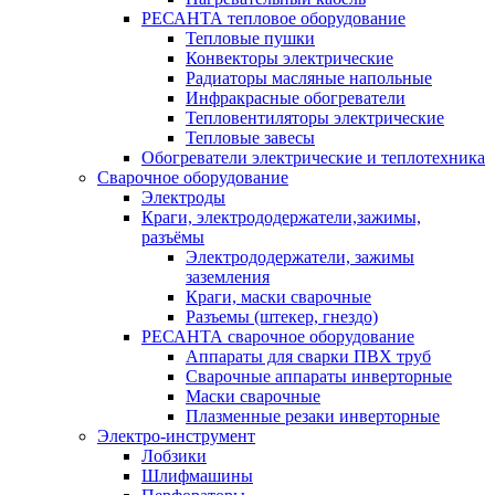
РЕСАНТА тепловое оборудование
Тепловые пушки
Конвекторы электрические
Радиаторы масляные напольные
Инфракрасные обогреватели
Тепловентиляторы электрические
Тепловые завесы
Обогреватели электрические и теплотехника
Сварочное оборудование
Электроды
Краги, электрододержатели,зажимы,
разъёмы
Электрододержатели, зажимы
заземления
Краги, маски сварочные
Разъемы (штекер, гнездо)
РЕСАНТА сварочное оборудование
Аппараты для сварки ПВХ труб
Сварочные аппараты инверторные
Маски сварочные
Плазменные резаки инверторные
Электро-инструмент
Лобзики
Шлифмашины