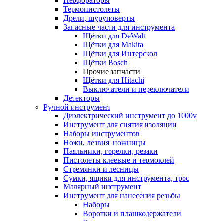
Перфораторы
Термопистолеты
Дрели, шуруповерты
Запасные части для инструмента
Щётки для DeWalt
Щётки для Makita
Щётки для Интерскол
Щётки Bosch
Прочие запчасти
Щётки для Hitachi
Выключатели и переключатели
Детекторы
Ручной инструмент
Диэлектрический инструмент до 1000v
Инструмент для снятия изоляции
Наборы инструментов
Ножи, лезвия, ножницы
Паяльники, горелки, резаки
Пистолеты клеевые и термоклей
Стремянки и лесницы
Сумки, ящики для инструмента, трос
Малярный инструмент
Инструмент для нанесения резьбы
Наборы
Воротки и плашкодержатели