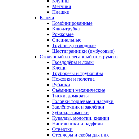
Клуппы
Метчики
Плашки
Ключи
Комбинированные
Ключ-трубка
Рожковые
Специальные
Трубные, разводные
Шестигранники (имбусовые)
Столярный и слесарный инструмент
Гвоздодёры и ломы
Клещи
Труборезы и трубогибы
Ножовки и полотна
Рубанки
Съёмники механические
Тиски, домкраты
Головки торцевые и насадки
Заклёпочник и заклёпки
Зубила, стамески
Кувалды, молотки, киянки
Напильники и надфили
Отвёртки
Степлеры и скобы для них