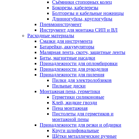
Съёмники стопорных колец
Бокорезы, кабелерезы
Болторезы и кабельные ножницы
Длинногубцы, круглогубцы
Пневмоинструмент
Инструмент для монтажа СИП и ВЛ
Расходные материалы
Смазки для инструмента
Батарейки, аккумуляторы
Малярная лента, скотч, защитные ленты
Биты, магнитные насадки
Принадлежности для опломбировки
Принадлежности для рукоделия
Принадлежности для пиления
Пилки для электролобзиков
Пильные диски
Монтажная пена, герметики
Герметики силиконовые
Клей, жидкие гвозди
Пена монтажная
Пистолеты для герметиков и
монтажной пены
Принадлежности для резки и обдирки
Круги шлифовальные
Щётки металлические ручные