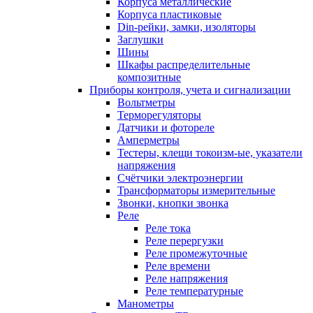
Корпуса металлические
Корпуса пластиковые
Din-рейки, замки, изоляторы
Заглушки
Шины
Шкафы распределительные
композитные
Приборы контроля, учета и сигнализации
Вольтметры
Терморегуляторы
Датчики и фотореле
Амперметры
Тестеры, клещи токоизм-ые, указатели
напряжения
Счётчики электроэнергии
Трансформаторы измерительные
Звонки, кнопки звонка
Реле
Реле тока
Реле перергузки
Реле промежуточные
Реле времени
Реле напряжения
Реле температурные
Манометры