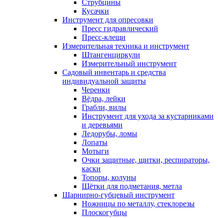
Струбцины
Кусачки
Инструмент для опресовки
Пресс гидравлический
Пресс-клещи
Измерительная техника и инструмент
Штангенциркули
Измерительный инструмент
Садовый инвентарь и средства
индивидуальной защиты
Черенки
Вёдра, лейки
Грабли, вилы
Инструмент для ухода за кустарниками
и деревьями
Ледорубы, ломы
Лопаты
Мотыги
Очки защитные, щитки, респираторы,
каски
Топоры, колуны
Щётки для подметания, метла
Шарнирно-губцевый инструмент
Ножницы по металлу, стеклорезы
Плоскогубцы