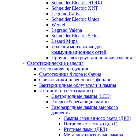
Schneider Electric ЭТЮД
Schneider Electric ХИТ
Legrand Cariva
Schneider Electric Unica
Werkel
Legrand Valena
Schneider Electric Sedna
Lezard Мира
Изделия монтажные для
коммуникационных сетей
Прочие электроустановочные изделия
Светотехнические изделия
Новогодняя продукция
Светотехника Флора и Фауна
Светильники переносные, фонари
Бактерицидные облучатели и лампы
Источники света (лампы)
Светодиодные лампы (LED)
Энергосберегающие лампы
Газоразрядные лампы высокого
давления
Лампы смешанного света (ДРВ)
Натриевые лампы (ДнаТ)
Ртутные ламы (ДРЛ)
Металлогалогеновые лампы