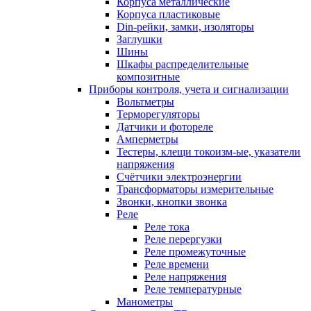
Корпуса металлические
Корпуса пластиковые
Din-рейки, замки, изоляторы
Заглушки
Шины
Шкафы распределительные
композитные
Приборы контроля, учета и сигнализации
Вольтметры
Терморегуляторы
Датчики и фотореле
Амперметры
Тестеры, клещи токоизм-ые, указатели
напряжения
Счётчики электроэнергии
Трансформаторы измерительные
Звонки, кнопки звонка
Реле
Реле тока
Реле перергузки
Реле промежуточные
Реле времени
Реле напряжения
Реле температурные
Манометры