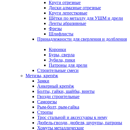
Круги отрезные
Диски алмазные отрезные
Круги лепестковые
Щётки по металлу для УШМ и дрели
Ленты абразивные
Фрезы
Шлифлисты
Принадлежности для сверления и долбления
Коронки
Буры, сверла
Зубила, пики
Патроны для дрели
Строительные смеси
Метизы, крепёж
Замки
Анкерный крепёж
Болты, гайки, шайбы, винты
Гвозди строительные
Саморезы
Рым-болт, рым-гайка
Стропы
Трос стальной и аксессуары к нему
Дюбель-гвозди, дюбеля, шурупы, патроны
Хомуты металлические