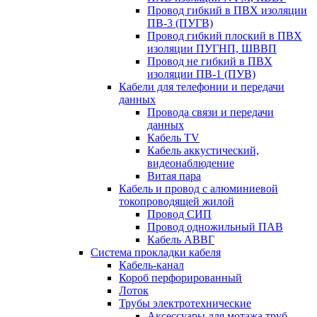
Провод гибкий в ПВХ изоляции
ПВ-3 (ПУГВ)
Провод гибкий плоский в ПВХ
изоляции ПУГНП, ШВВП
Провод не гибкий в ПВХ
изоляции ПВ-1 (ПУВ)
Кабели для телефонии и передачи
данных
Провода связи и передачи
данных
Кабель TV
Кабель аккустический,
видеонаблюдение
Витая пара
Кабель и провод с алюминиевой
токопроводящей жилой
Провод СИП
Провод одножильный ПАВ
Кабель АВВГ
Система прокладки кабеля
Кабель-канал
Короб перфорированный
Лоток
Трубы электротехнические
Аксессуары для мотажа труб