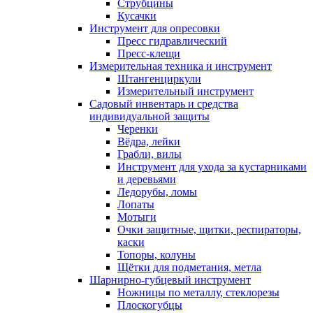
Струбцины
Кусачки
Инструмент для опресовки
Пресс гидравлический
Пресс-клещи
Измерительная техника и инструмент
Штангенциркули
Измерительный инструмент
Садовый инвентарь и средства
индивидуальной защиты
Черенки
Вёдра, лейки
Грабли, вилы
Инструмент для ухода за кустарниками
и деревьями
Ледорубы, ломы
Лопаты
Мотыги
Очки защитные, щитки, респираторы,
каски
Топоры, колуны
Щётки для подметания, метла
Шарнирно-губцевый инструмент
Ножницы по металлу, стеклорезы
Плоскогубцы