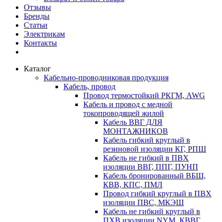
Отзывы
Бренды
Статьи
Электрикам
Контакты
Каталог
Кабельно-проводниковая продукция
Кабель, провод
Провод термостойкий РКГМ, AWG
Кабель и провод с медной
токопроводящей жилой
Кабель ВВГ ДЛЯ
МОНТАЖНИКОВ
Кабель гибкий круглый в
резиновой изоляции КГ, РПШ
Кабель не гибкий в ПВХ
изоляции ВВГ, ППГ, ПУНП
Кабель бронированный ВБШ,
КВВ, КПС, ПМЛ
Провод гибкий круглый в ПВХ
изоляции ПВС, МКЭШ
Кабель не гибкий круглый в
ПХВ изоляции NYM, КВВГ