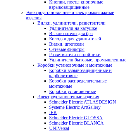
Кнопки, посты кнопочные
взрывозащищенные
Электроустановочные и электромонтажные
изделия
Вилки, удлинители, разветвители
Удлинители на катушке
Выключатели для бра
Колодки для удлинителей
Вилки, штепсели
Сетевые фильтры
Разветвители и тройники
Удлинители бытовые, промышленные
Коробки установочные и монтажные
Коробки взрывозащищенные и
карболитовые
Коробки распределительные
монтажные
Коробки установочные
Электроустановочные изделия
Schneider Electric ATLASDESIGN
Systeme Electric ArtGallery
IEK
Schneider Electric GLOSSA
Schneider Electric BLANCA
UNIVersal