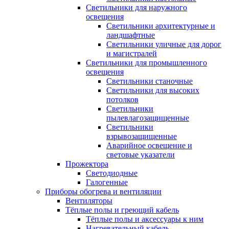
Светильники для наружного
освещения
Светильники архитектурные и
ландшафтные
Светильники уличные для дорог
и магистралей
Светильники для промышленного
освещения
Светильники станочные
Светильники для высоких
потолков
Светильники
пылевлагозащищенные
Светильники
взрывозащищенные
Аварийное освещение и
световые указатели
Прожектора
Светодиодные
Галогенные
Приборы обогрева и вентиляции
Вентиляторы
Тёплые полы и греющий кабель
Тёплые полы и аксессуары к ним
Нагревательный кабель