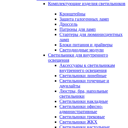
Комплектующие изделия светильников
Кронштейны
Защита галогенных ламп
Дроссель
Патроны для ламп
Стартеры для люминисцентных
ламп
Блоки питания и драйверы
Светодиодные модули
Светильники для внутреннего
освещения
Аксессуары к светильникам
внутреннего освещения
Светильники линейные
Светильники точечные и
даунлайты
Люстры, бра, напольные
светильники
Светильники накладные
Светильники офисно-
административные
Светильники трековые
Светильники ЖКХ
Светильники настольные