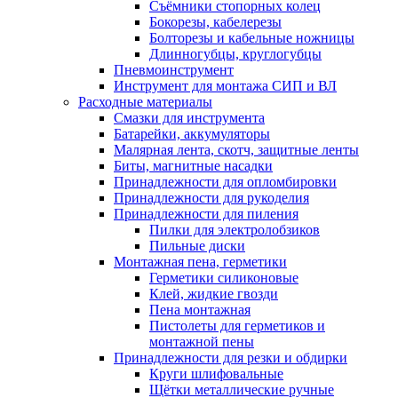
Съёмники стопорных колец
Бокорезы, кабелерезы
Болторезы и кабельные ножницы
Длинногубцы, круглогубцы
Пневмоинструмент
Инструмент для монтажа СИП и ВЛ
Расходные материалы
Смазки для инструмента
Батарейки, аккумуляторы
Малярная лента, скотч, защитные ленты
Биты, магнитные насадки
Принадлежности для опломбировки
Принадлежности для рукоделия
Принадлежности для пиления
Пилки для электролобзиков
Пильные диски
Монтажная пена, герметики
Герметики силиконовые
Клей, жидкие гвозди
Пена монтажная
Пистолеты для герметиков и
монтажной пены
Принадлежности для резки и обдирки
Круги шлифовальные
Щётки металлические ручные