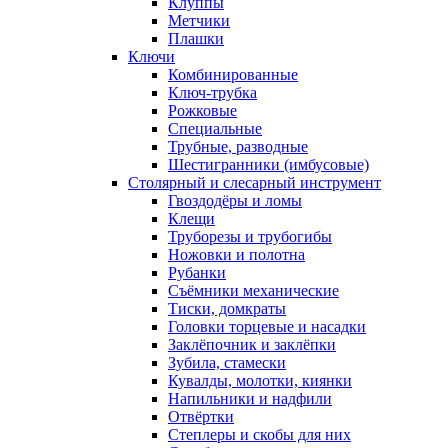
Клуппы
Метчики
Плашки
Ключи
Комбинированные
Ключ-трубка
Рожковые
Специальные
Трубные, разводные
Шестигранники (имбусовые)
Столярный и слесарный инструмент
Гвоздодёры и ломы
Клещи
Труборезы и трубогибы
Ножовки и полотна
Рубанки
Съёмники механические
Тиски, домкраты
Головки торцевые и насадки
Заклёпочник и заклёпки
Зубила, стамески
Кувалды, молотки, киянки
Напильники и надфили
Отвёртки
Степлеры и скобы для них