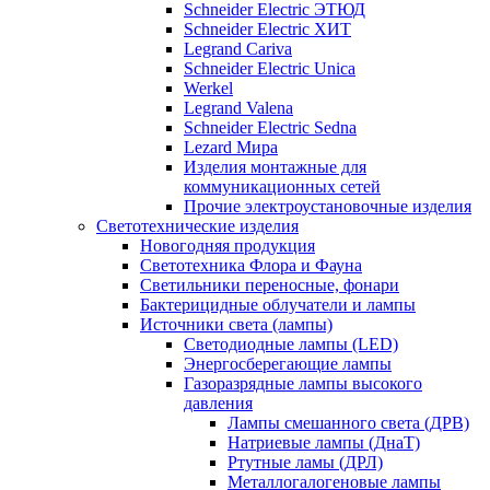
Schneider Electric ЭТЮД
Schneider Electric ХИТ
Legrand Cariva
Schneider Electric Unica
Werkel
Legrand Valena
Schneider Electric Sedna
Lezard Мира
Изделия монтажные для
коммуникационных сетей
Прочие электроустановочные изделия
Светотехнические изделия
Новогодняя продукция
Светотехника Флора и Фауна
Светильники переносные, фонари
Бактерицидные облучатели и лампы
Источники света (лампы)
Светодиодные лампы (LED)
Энергосберегающие лампы
Газоразрядные лампы высокого
давления
Лампы смешанного света (ДРВ)
Натриевые лампы (ДнаТ)
Ртутные ламы (ДРЛ)
Металлогалогеновые лампы