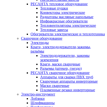
РЕСАНТА тепловое оборудование
Тепловые пушки
Конвекторы электрические
Радиаторы масляные напольные
Инфракрасные обогреватели
Тепловентиляторы электрические
Тепловые завесы
Обогреватели электрические и теплотехника
Сварочное оборудование
Электроды
Краги, электрододержатели,зажимы,
разъёмы
Электрододержатели, зажимы
заземления
Краги, маски сварочные
Разъемы (штекер, гнездо)
РЕСАНТА сварочное оборудование
Аппараты для сварки ПВХ труб
Сварочные аппараты инверторные
Маски сварочные
Плазменные резаки инверторные
Электро-инструмент
Лобзики
Шлифмашины