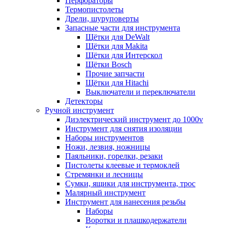
Перфораторы
Термопистолеты
Дрели, шуруповерты
Запасные части для инструмента
Щётки для DeWalt
Щётки для Makita
Щётки для Интерскол
Щётки Bosch
Прочие запчасти
Щётки для Hitachi
Выключатели и переключатели
Детекторы
Ручной инструмент
Диэлектрический инструмент до 1000v
Инструмент для снятия изоляции
Наборы инструментов
Ножи, лезвия, ножницы
Паяльники, горелки, резаки
Пистолеты клеевые и термоклей
Стремянки и лесницы
Сумки, ящики для инструмента, трос
Малярный инструмент
Инструмент для нанесения резьбы
Наборы
Воротки и плашкодержатели