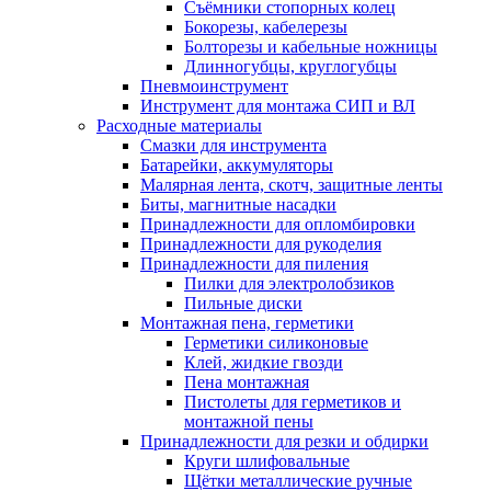
Съёмники стопорных колец
Бокорезы, кабелерезы
Болторезы и кабельные ножницы
Длинногубцы, круглогубцы
Пневмоинструмент
Инструмент для монтажа СИП и ВЛ
Расходные материалы
Смазки для инструмента
Батарейки, аккумуляторы
Малярная лента, скотч, защитные ленты
Биты, магнитные насадки
Принадлежности для опломбировки
Принадлежности для рукоделия
Принадлежности для пиления
Пилки для электролобзиков
Пильные диски
Монтажная пена, герметики
Герметики силиконовые
Клей, жидкие гвозди
Пена монтажная
Пистолеты для герметиков и
монтажной пены
Принадлежности для резки и обдирки
Круги шлифовальные
Щётки металлические ручные