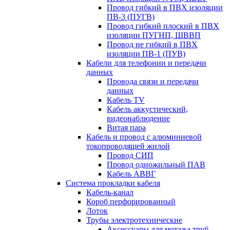
Провод гибкий в ПВХ изоляции
ПВ-3 (ПУГВ)
Провод гибкий плоский в ПВХ
изоляции ПУГНП, ШВВП
Провод не гибкий в ПВХ
изоляции ПВ-1 (ПУВ)
Кабели для телефонии и передачи
данных
Провода связи и передачи
данных
Кабель TV
Кабель аккустический,
видеонаблюдение
Витая пара
Кабель и провод с алюминиевой
токопроводящей жилой
Провод СИП
Провод одножильный ПАВ
Кабель АВВГ
Система прокладки кабеля
Кабель-канал
Короб перфорированный
Лоток
Трубы электротехнические
Аксессуары для мотажа труб