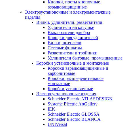
Кнопки, посты кнопочные
взрывозащищенные
Электроустановочные и электромонтажные
изделия
Вилки, удлинители, разветвители
Удлинители на катушке
Выключатели для бра
Колодки для удлинителей
Вилки, штепсели
Сетевые фильтры
Разветвители и тройники
Удлинители бытовые, промышленные
Коробки установочные и монтажные
Коробки взрывозащищенные и
карболитовые
Коробки распределительные
монтажные
Коробки установочные
Электроустановочные изделия
Schneider Electric ATLASDESIGN
Systeme Electric ArtGallery
IEK
Schneider Electric GLOSSA
Schneider Electric BLANCA
UNIVersal