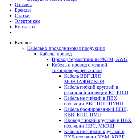
Отзывы
Бренды
Статьи
Электрикам
Контакты
Каталог
Кабельно-проводниковая продукция
Кабель, провод
Провод термостойкий РКГМ, AWG
Кабель и провод с медной
токопроводящей жилой
Кабель ВВГ ДЛЯ
МОНТАЖНИКОВ
Кабель гибкий круглый в
резиновой изоляции КГ, РПШ
Кабель не гибкий в ПВХ
изоляции ВВГ, ППГ, ПУНП
Кабель бронированный ВБШ,
КВВ, КПС, ПМЛ
Провод гибкий круглый в ПВХ
изоляции ПВС, МКЭШ
Кабель не гибкий круглый в
ПХВ изоляции NYM, КВВГ