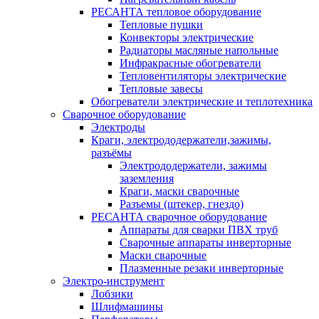
РЕСАНТА тепловое оборудование
Тепловые пушки
Конвекторы электрические
Радиаторы масляные напольные
Инфракрасные обогреватели
Тепловентиляторы электрические
Тепловые завесы
Обогреватели электрические и теплотехника
Сварочное оборудование
Электроды
Краги, электрододержатели,зажимы,
разъёмы
Электрододержатели, зажимы
заземления
Краги, маски сварочные
Разъемы (штекер, гнездо)
РЕСАНТА сварочное оборудование
Аппараты для сварки ПВХ труб
Сварочные аппараты инверторные
Маски сварочные
Плазменные резаки инверторные
Электро-инструмент
Лобзики
Шлифмашины