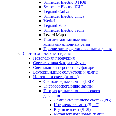
Schneider Electric ЭТЮД
Schneider Electric ХИТ
Legrand Cariva
Schneider Electric Unica
Werkel
Legrand Valena
Schneider Electric Sedna
Lezard Мира
Изделия монтажные для
коммуникационных сетей
Прочие электроустановочные изделия
Светотехнические изделия
Новогодняя продукция
Светотехника Флора и Фауна
Светильники переносные, фонари
Бактерицидные облучатели и лампы
Источники света (лампы)
Светодиодные лампы (LED)
Энергосберегающие лампы
Газоразрядные лампы высокого
давления
Лампы смешанного света (ДРВ)
Натриевые лампы (ДнаТ)
Ртутные ламы (ДРЛ)
Металлогалогеновые лампы