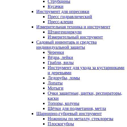
Струбцины
Кусачки
Инструмент для опресовки
Пресс гидравлический
Пресс-клещи
Измерительная техника и инструмент
Штангенциркули
Измерительный инструмент
Садовый инвентарь и средства
индивидуальной защиты
Черенки
Вёдра, лейки
Грабли, вилы
Инструмент для ухода за кустарниками
и деревьями
Ледорубы, ломы
Лопаты
Мотыги
Очки защитные, щитки, респираторы,
каски
Топоры, колуны
Щётки для подметания, метла
Шарнирно-губцевый инструмент
Ножницы по металлу, стеклорезы
Плоскогубцы