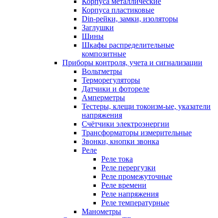
Корпуса металлические
Корпуса пластиковые
Din-рейки, замки, изоляторы
Заглушки
Шины
Шкафы распределительные
композитные
Приборы контроля, учета и сигнализации
Вольтметры
Терморегуляторы
Датчики и фотореле
Амперметры
Тестеры, клещи токоизм-ые, указатели
напряжения
Счётчики электроэнергии
Трансформаторы измерительные
Звонки, кнопки звонка
Реле
Реле тока
Реле перергузки
Реле промежуточные
Реле времени
Реле напряжения
Реле температурные
Манометры