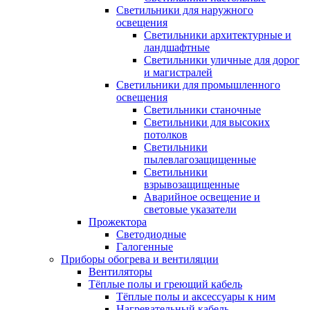
Светильники для наружного
освещения
Светильники архитектурные и
ландшафтные
Светильники уличные для дорог
и магистралей
Светильники для промышленного
освещения
Светильники станочные
Светильники для высоких
потолков
Светильники
пылевлагозащищенные
Светильники
взрывозащищенные
Аварийное освещение и
световые указатели
Прожектора
Светодиодные
Галогенные
Приборы обогрева и вентиляции
Вентиляторы
Тёплые полы и греющий кабель
Тёплые полы и аксессуары к ним
Нагревательный кабель