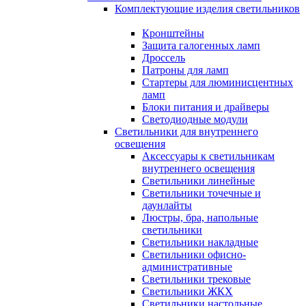
Комплектующие изделия светильников
Кронштейны
Защита галогенных ламп
Дроссель
Патроны для ламп
Стартеры для люминисцентных
ламп
Блоки питания и драйверы
Светодиодные модули
Светильники для внутреннего
освещения
Аксессуары к светильникам
внутреннего освещения
Светильники линейные
Светильники точечные и
даунлайты
Люстры, бра, напольные
светильники
Светильники накладные
Светильники офисно-
административные
Светильники трековые
Светильники ЖКХ
Светильники настольные