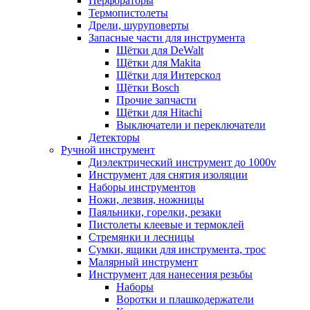
Перфораторы
Термопистолеты
Дрели, шуруповерты
Запасные части для инструмента
Щётки для DeWalt
Щётки для Makita
Щётки для Интерскол
Щётки Bosch
Прочие запчасти
Щётки для Hitachi
Выключатели и переключатели
Детекторы
Ручной инструмент
Диэлектрический инструмент до 1000v
Инструмент для снятия изоляции
Наборы инструментов
Ножи, лезвия, ножницы
Паяльники, горелки, резаки
Пистолеты клеевые и термоклей
Стремянки и лесницы
Сумки, ящики для инструмента, трос
Малярный инструмент
Инструмент для нанесения резьбы
Наборы
Воротки и плашкодержатели