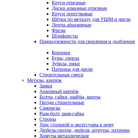
Круги отрезные
Диски алмазные отрезные
Круги лепестковые
Щётки по металлу для УШМ и дрели
Ленты абразивные
Фрезы
Шлифлисты
Принадлежности для сверления и долбления
Коронки
Буры, сверла
Зубила, пики
Патроны для дрели
Строительные смеси
Метизы, крепёж
Замки
Анкерный крепёж
Болты, гайки, шайбы, винты
Гвозди строительные
Саморезы
Рым-болт, рым-гайка
Стропы
Трос стальной и аксессуары к нему
Дюбель-гвозди, дюбеля, шурупы, патроны
Хомуты металлические