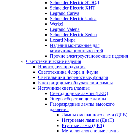
Schneider Electric ЭТЮД
Schneider Electric ХИТ
Legrand Cariva
Schneider Electric Unica
Werkel
Legrand Valena
Schneider Electric Sedna
Lezard Мира
Изделия монтажные для
коммуникационных сетей
Прочие электроустановочные изделия
Светотехнические изделия
Новогодняя продукция
Светотехника Флора и Фауна
Светильники переносные, фонари
Бактерицидные облучатели и лампы
Источники света (лампы)
Светодиодные лампы (LED)
Энергосберегающие лампы
Газоразрядные лампы высокого
давления
Лампы смешанного света (ДРВ)
Натриевые лампы (ДнаТ)
Ртутные ламы (ДРЛ)
Металлогалогеновые лампы