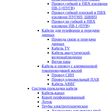
Провод гибкий в ПВХ изоляции
ПВ-3 (ПУГВ)
Провод гибкий плоский в ПВХ
изоляции ПУГНП, ШВВП
Провод не гибкий в ПВХ
изоляции ПВ-1 (ПУВ)
Кабели для телефонии и передачи
данных
Провода связи и передачи
данных
Кабель TV
Кабель аккустический,
видеонаблюдение
Витая пара
Кабель и провод с алюминиевой
токопроводящей жилой
Провод СИП
Провод одножильный ПАВ
Кабель АВВГ
Система прокладки кабеля
Кабель-канал
Короб перфорированный
Лоток
Трубы электротехнические
Аксессуары для мотажа труб