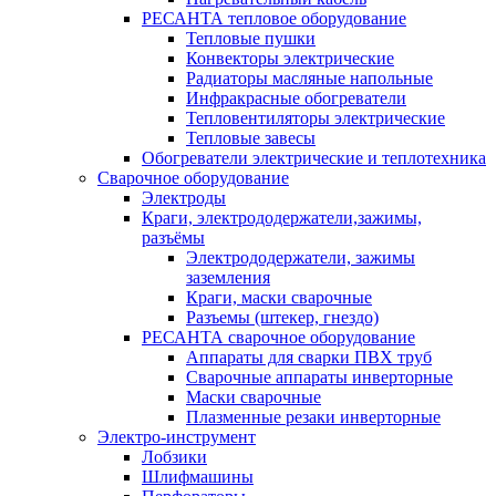
РЕСАНТА тепловое оборудование
Тепловые пушки
Конвекторы электрические
Радиаторы масляные напольные
Инфракрасные обогреватели
Тепловентиляторы электрические
Тепловые завесы
Обогреватели электрические и теплотехника
Сварочное оборудование
Электроды
Краги, электрододержатели,зажимы,
разъёмы
Электрододержатели, зажимы
заземления
Краги, маски сварочные
Разъемы (штекер, гнездо)
РЕСАНТА сварочное оборудование
Аппараты для сварки ПВХ труб
Сварочные аппараты инверторные
Маски сварочные
Плазменные резаки инверторные
Электро-инструмент
Лобзики
Шлифмашины