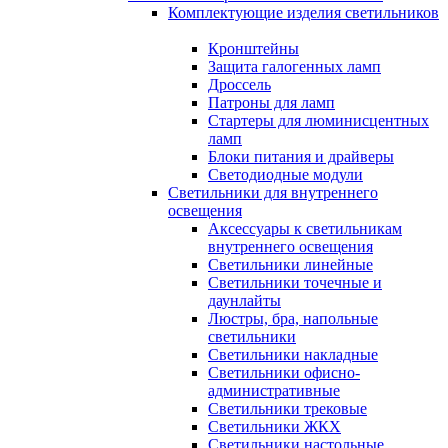
Комплектующие изделия светильников
Кронштейны
Защита галогенных ламп
Дроссель
Патроны для ламп
Стартеры для люминисцентных
ламп
Блоки питания и драйверы
Светодиодные модули
Светильники для внутреннего
освещения
Аксессуары к светильникам
внутреннего освещения
Светильники линейные
Светильники точечные и
даунлайты
Люстры, бра, напольные
светильники
Светильники накладные
Светильники офисно-
административные
Светильники трековые
Светильники ЖКХ
Светильники настольные