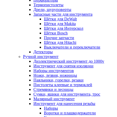
Перфораторы
Термопистолеты
Дрели, шуруповерты
Запасные части для инструмента
Щётки для DeWalt
Щётки для Makita
Щётки для Интерскол
Щётки Bosch
Прочие запчасти
Щётки для Hitachi
Выключатели и переключатели
Детекторы
Ручной инструмент
Диэлектрический инструмент до 1000v
Инструмент для снятия изоляции
Наборы инструментов
Ножи, лезвия, ножницы
Паяльники, горелки, резаки
Пистолеты клеевые и термоклей
Стремянки и лесницы
Сумки, ящики для инструмента, трос
Малярный инструмент
Инструмент для нанесения резьбы
Наборы
Воротки и плашкодержатели