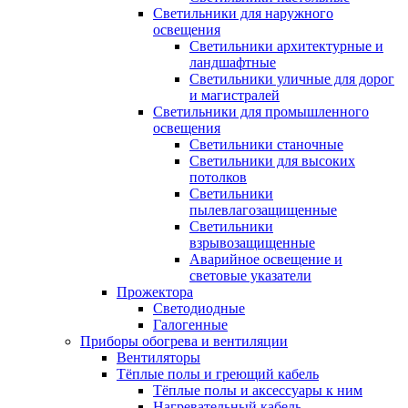
Светильники для наружного
освещения
Светильники архитектурные и
ландшафтные
Светильники уличные для дорог
и магистралей
Светильники для промышленного
освещения
Светильники станочные
Светильники для высоких
потолков
Светильники
пылевлагозащищенные
Светильники
взрывозащищенные
Аварийное освещение и
световые указатели
Прожектора
Светодиодные
Галогенные
Приборы обогрева и вентиляции
Вентиляторы
Тёплые полы и греющий кабель
Тёплые полы и аксессуары к ним
Нагревательный кабель