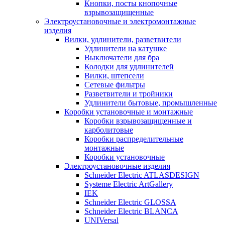
Кнопки, посты кнопочные
взрывозащищенные
Электроустановочные и электромонтажные
изделия
Вилки, удлинители, разветвители
Удлинители на катушке
Выключатели для бра
Колодки для удлинителей
Вилки, штепсели
Сетевые фильтры
Разветвители и тройники
Удлинители бытовые, промышленные
Коробки установочные и монтажные
Коробки взрывозащищенные и
карболитовые
Коробки распределительные
монтажные
Коробки установочные
Электроустановочные изделия
Schneider Electric ATLASDESIGN
Systeme Electric ArtGallery
IEK
Schneider Electric GLOSSA
Schneider Electric BLANCA
UNIVersal