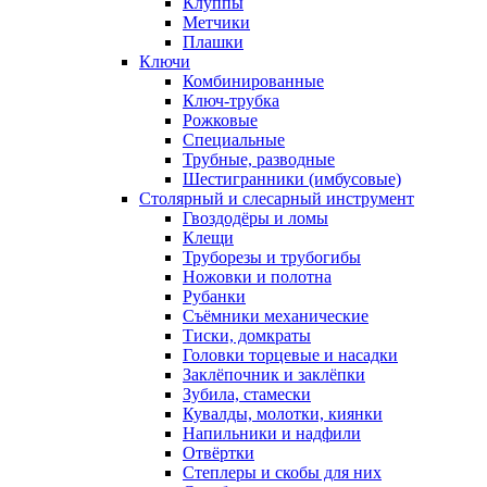
Клуппы
Метчики
Плашки
Ключи
Комбинированные
Ключ-трубка
Рожковые
Специальные
Трубные, разводные
Шестигранники (имбусовые)
Столярный и слесарный инструмент
Гвоздодёры и ломы
Клещи
Труборезы и трубогибы
Ножовки и полотна
Рубанки
Съёмники механические
Тиски, домкраты
Головки торцевые и насадки
Заклёпочник и заклёпки
Зубила, стамески
Кувалды, молотки, киянки
Напильники и надфили
Отвёртки
Степлеры и скобы для них