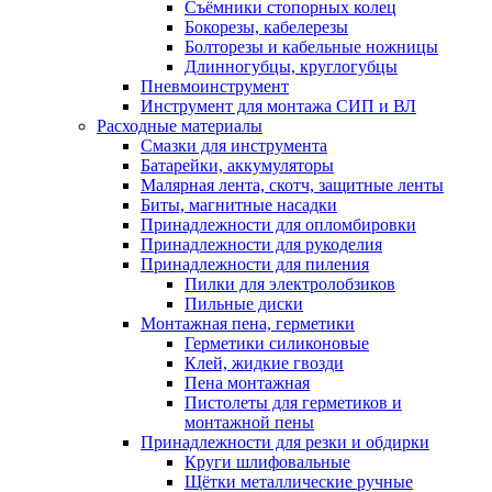
Съёмники стопорных колец
Бокорезы, кабелерезы
Болторезы и кабельные ножницы
Длинногубцы, круглогубцы
Пневмоинструмент
Инструмент для монтажа СИП и ВЛ
Расходные материалы
Смазки для инструмента
Батарейки, аккумуляторы
Малярная лента, скотч, защитные ленты
Биты, магнитные насадки
Принадлежности для опломбировки
Принадлежности для рукоделия
Принадлежности для пиления
Пилки для электролобзиков
Пильные диски
Монтажная пена, герметики
Герметики силиконовые
Клей, жидкие гвозди
Пена монтажная
Пистолеты для герметиков и
монтажной пены
Принадлежности для резки и обдирки
Круги шлифовальные
Щётки металлические ручные