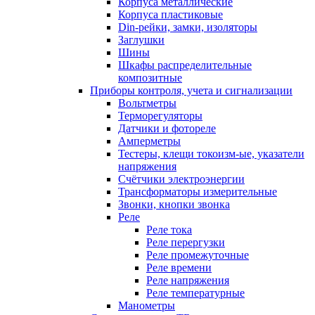
Корпуса металлические
Корпуса пластиковые
Din-рейки, замки, изоляторы
Заглушки
Шины
Шкафы распределительные
композитные
Приборы контроля, учета и сигнализации
Вольтметры
Терморегуляторы
Датчики и фотореле
Амперметры
Тестеры, клещи токоизм-ые, указатели
напряжения
Счётчики электроэнергии
Трансформаторы измерительные
Звонки, кнопки звонка
Реле
Реле тока
Реле перергузки
Реле промежуточные
Реле времени
Реле напряжения
Реле температурные
Манометры