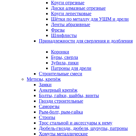
Круги отрезные
Диски алмазные отрезные
Круги лепестковые
Щётки по металлу для УШМ и дрели
Ленты абразивные
Фрезы
Шлифлисты
Принадлежности для сверления и долбления
Коронки
Буры, сверла
Зубила, пики
Патроны для дрели
Строительные смеси
Метизы, крепёж
Замки
Анкерный крепёж
Болты, гайки, шайбы, винты
Гвозди строительные
Саморезы
Рым-болт, рым-гайка
Стропы
Трос стальной и аксессуары к нему
Дюбель-гвозди, дюбеля, шурупы, патроны
Хомуты металлические