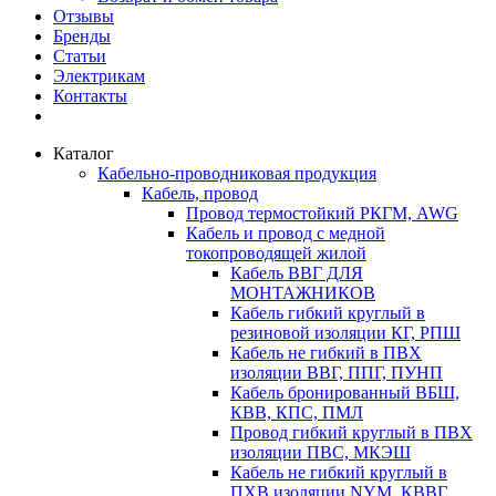
Отзывы
Бренды
Статьи
Электрикам
Контакты
Каталог
Кабельно-проводниковая продукция
Кабель, провод
Провод термостойкий РКГМ, AWG
Кабель и провод с медной
токопроводящей жилой
Кабель ВВГ ДЛЯ
МОНТАЖНИКОВ
Кабель гибкий круглый в
резиновой изоляции КГ, РПШ
Кабель не гибкий в ПВХ
изоляции ВВГ, ППГ, ПУНП
Кабель бронированный ВБШ,
КВВ, КПС, ПМЛ
Провод гибкий круглый в ПВХ
изоляции ПВС, МКЭШ
Кабель не гибкий круглый в
ПХВ изоляции NYM, КВВГ