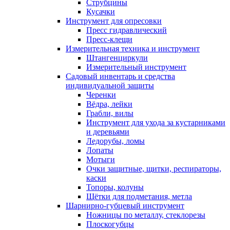
Струбцины
Кусачки
Инструмент для опресовки
Пресс гидравлический
Пресс-клещи
Измерительная техника и инструмент
Штангенциркули
Измерительный инструмент
Садовый инвентарь и средства
индивидуальной защиты
Черенки
Вёдра, лейки
Грабли, вилы
Инструмент для ухода за кустарниками
и деревьями
Ледорубы, ломы
Лопаты
Мотыги
Очки защитные, щитки, респираторы,
каски
Топоры, колуны
Щётки для подметания, метла
Шарнирно-губцевый инструмент
Ножницы по металлу, стеклорезы
Плоскогубцы