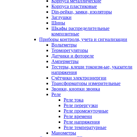
Корпуса металлические
Корпуса пластиковые
Din-рейки, замки, изоляторы
Заглушки
Шины
Шкафы распределительные
композитные
Приборы контроля, учета и сигнализации
Вольтметры
Терморегуляторы
Датчики и фотореле
Амперметры
Тестеры, клещи токоизм-ые, указатели
напряжения
Счётчики электроэнергии
Трансформаторы измерительные
Звонки, кнопки звонка
Реле
Реле тока
Реле перергузки
Реле промежуточные
Реле времени
Реле напряжения
Реле температурные
Манометры