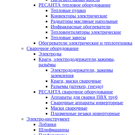
РЕСАНТА тепловое оборудование
Тепловые пушки
Конвекторы электрические
Радиаторы масляные напольные
Инфракрасные обогреватели
Тепловентиляторы электрические
Тепловые завесы
Обогреватели электрические и теплотехника
Сварочное оборудование
Электроды
Краги, электрододержатели,зажимы,
разъёмы
Электрододержатели, зажимы
заземления
Краги, маски сварочные
Разъемы (штекер, гнездо)
РЕСАНТА сварочное оборудование
Аппараты для сварки ПВХ труб
Сварочные аппараты инверторные
Маски сварочные
Плазменные резаки инверторные
Электро-инструмент
Лобзики
Шлифмашины