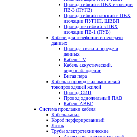
Провод гибкий в ПВХ изоляции
ПВ-3 (ПУГВ)
Провод гибкий плоский в ПВХ
изоляции ПУГНП, ШВВП
Провод не гибкий в ПВХ
изоляции ПВ-1 (ПУВ)
Кабели для телефонии и передачи
данных
Провода связи и передачи
данных
Кабель TV
Кабель аккустический,
видеонаблюдение
Витая пара
Кабель и провод с алюминиевой
токопроводящей жилой
Провод СИП
Провод одножильный ПАВ
Кабель АВВГ
Система прокладки кабеля
Кабель-канал
Короб перфорированный
Лоток
Трубы электротехнические
Аксессуары для мотажа труб