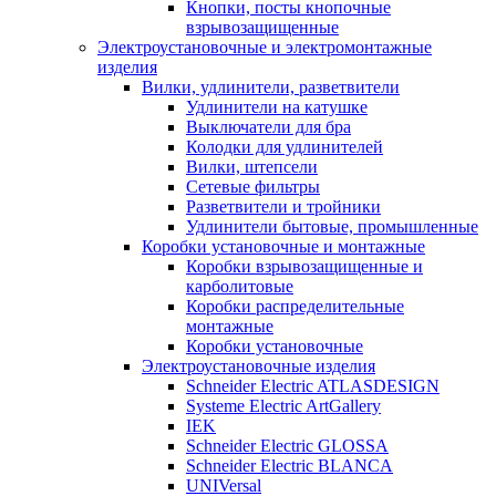
Кнопки, посты кнопочные
взрывозащищенные
Электроустановочные и электромонтажные
изделия
Вилки, удлинители, разветвители
Удлинители на катушке
Выключатели для бра
Колодки для удлинителей
Вилки, штепсели
Сетевые фильтры
Разветвители и тройники
Удлинители бытовые, промышленные
Коробки установочные и монтажные
Коробки взрывозащищенные и
карболитовые
Коробки распределительные
монтажные
Коробки установочные
Электроустановочные изделия
Schneider Electric ATLASDESIGN
Systeme Electric ArtGallery
IEK
Schneider Electric GLOSSA
Schneider Electric BLANCA
UNIVersal