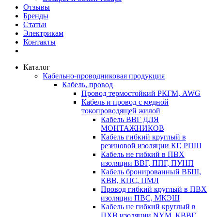
Отзывы
Бренды
Статьи
Электрикам
Контакты
Каталог
Кабельно-проводниковая продукция
Кабель, провод
Провод термостойкий РКГМ, AWG
Кабель и провод с медной
токопроводящей жилой
Кабель ВВГ ДЛЯ
МОНТАЖНИКОВ
Кабель гибкий круглый в
резиновой изоляции КГ, РПШ
Кабель не гибкий в ПВХ
изоляции ВВГ, ППГ, ПУНП
Кабель бронированный ВБШ,
КВВ, КПС, ПМЛ
Провод гибкий круглый в ПВХ
изоляции ПВС, МКЭШ
Кабель не гибкий круглый в
ПХВ изоляции NYM, КВВГ