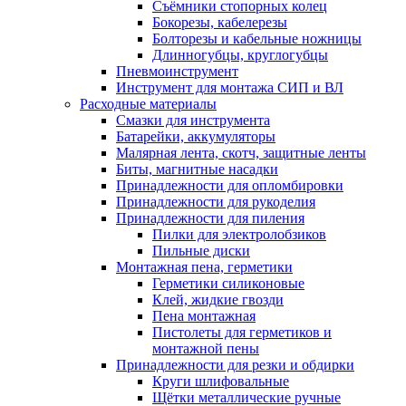
Съёмники стопорных колец
Бокорезы, кабелерезы
Болторезы и кабельные ножницы
Длинногубцы, круглогубцы
Пневмоинструмент
Инструмент для монтажа СИП и ВЛ
Расходные материалы
Смазки для инструмента
Батарейки, аккумуляторы
Малярная лента, скотч, защитные ленты
Биты, магнитные насадки
Принадлежности для опломбировки
Принадлежности для рукоделия
Принадлежности для пиления
Пилки для электролобзиков
Пильные диски
Монтажная пена, герметики
Герметики силиконовые
Клей, жидкие гвозди
Пена монтажная
Пистолеты для герметиков и
монтажной пены
Принадлежности для резки и обдирки
Круги шлифовальные
Щётки металлические ручные