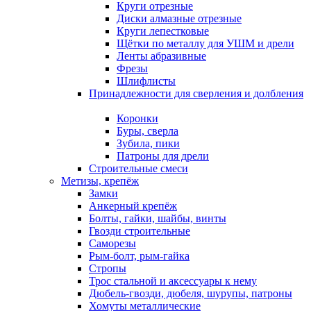
Круги отрезные
Диски алмазные отрезные
Круги лепестковые
Щётки по металлу для УШМ и дрели
Ленты абразивные
Фрезы
Шлифлисты
Принадлежности для сверления и долбления
Коронки
Буры, сверла
Зубила, пики
Патроны для дрели
Строительные смеси
Метизы, крепёж
Замки
Анкерный крепёж
Болты, гайки, шайбы, винты
Гвозди строительные
Саморезы
Рым-болт, рым-гайка
Стропы
Трос стальной и аксессуары к нему
Дюбель-гвозди, дюбеля, шурупы, патроны
Хомуты металлические