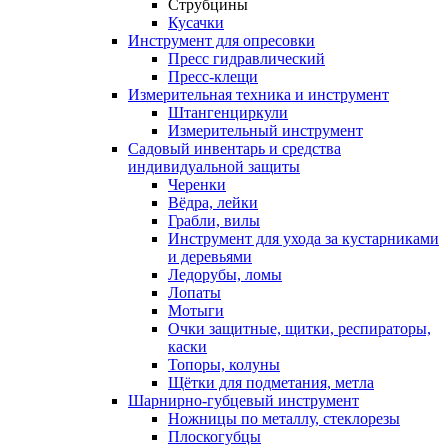
Струбцины
Кусачки
Инструмент для опресовки
Пресс гидравлический
Пресс-клещи
Измерительная техника и инструмент
Штангенциркули
Измерительный инструмент
Садовый инвентарь и средства
индивидуальной защиты
Черенки
Вёдра, лейки
Грабли, вилы
Инструмент для ухода за кустарниками
и деревьями
Ледорубы, ломы
Лопаты
Мотыги
Очки защитные, щитки, респираторы,
каски
Топоры, колуны
Щётки для подметания, метла
Шарнирно-губцевый инструмент
Ножницы по металлу, стеклорезы
Плоскогубцы