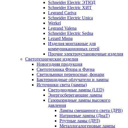
Schneider Electric ЭТЮД
Schneider Electric ХИТ
Legrand Cariva
Schneider Electric Unica
Werkel
Legrand Valena
Schneider Electric Sedna
Lezard Мира
Изделия монтажные для
коммуникационных сетей
Прочие электроустановочные изделия
Светотехнические изделия
Новогодняя продукция
Светотехника Флора и Фауна
Светильники переносные, фонари
Бактерицидные облучатели и лампы
Источники света (лампы)
Светодиодные лампы (LED)
Энергосберегающие лампы
Газоразрядные лампы высокого
давления
Лампы смешанного света (ДРВ)
Натриевые лампы (ДнаТ)
Ртутные ламы (ДРЛ)
Металлогалогеновые лампы