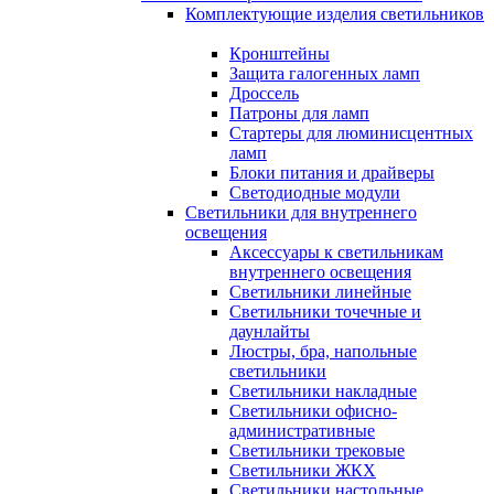
Комплектующие изделия светильников
Кронштейны
Защита галогенных ламп
Дроссель
Патроны для ламп
Стартеры для люминисцентных
ламп
Блоки питания и драйверы
Светодиодные модули
Светильники для внутреннего
освещения
Аксессуары к светильникам
внутреннего освещения
Светильники линейные
Светильники точечные и
даунлайты
Люстры, бра, напольные
светильники
Светильники накладные
Светильники офисно-
административные
Светильники трековые
Светильники ЖКХ
Светильники настольные