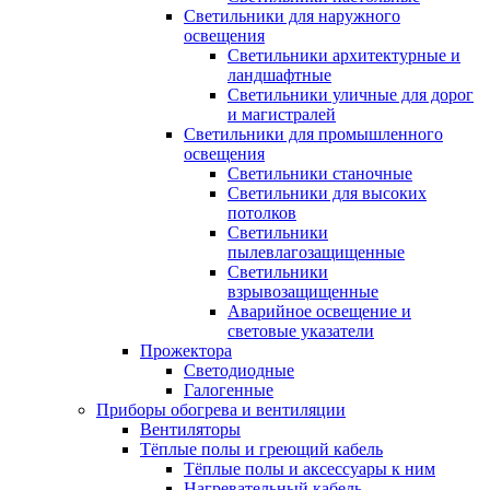
Светильники для наружного
освещения
Светильники архитектурные и
ландшафтные
Светильники уличные для дорог
и магистралей
Светильники для промышленного
освещения
Светильники станочные
Светильники для высоких
потолков
Светильники
пылевлагозащищенные
Светильники
взрывозащищенные
Аварийное освещение и
световые указатели
Прожектора
Светодиодные
Галогенные
Приборы обогрева и вентиляции
Вентиляторы
Тёплые полы и греющий кабель
Тёплые полы и аксессуары к ним
Нагревательный кабель