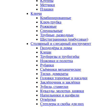
Клуппы
Метчики
Плашки
Ключи
Комбинированные
Ключ-трубка
Рожковые
Специальные
Трубные, разводные
Шестигранники (имбусовые)
Столярный и слесарный инструмент
Гвоздодёры и ломы
Клещи
Труборезы и трубогибы
Ножовки и полотна
Рубанки
Съёмники механические
Тиски, домкраты
Головки торцевые и насадки
Заклёпочник и заклёпки
Зубила, стамески
Кувалды, молотки, киянки
Напильники и надфили
Отвёртки
Степлеры и скобы для них