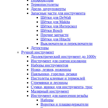
Перфораторы
Термопистолеты
Дрели, шуруповерты
Запасные части для инструмента
Щётки для DeWalt
Щётки для Makita
Щётки для Интерскол
Щётки Bosch
Прочие запчасти
Щётки для Hitachi
Выключатели и переключатели
Детекторы
Ручной инструмент
Диэлектрический инструмент до 1000v
Инструмент для снятия изоляции
Наборы инструментов
Ножи, лезвия, ножницы
Паяльники, горелки, резаки
Пистолеты клеевые и термоклей
Стремянки и лесницы
Сумки, ящики для инструмента, трос
Малярный инструмент
Инструмент для нанесения резьбы
Наборы
Воротки и плашкодержатели