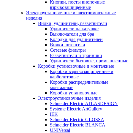
Кнопки, посты кнопочные
взрывозащищенные
Электроустановочные и электромонтажные
изделия
Вилки, удлинители, разветвители
Удлинители на катушке
Выключатели для бра
Колодки для удлинителей
Вилки, штепсели
Сетевые фильтры
Разветвители и тройники
Удлинители бытовые, промышленные
Коробки установочные и монтажные
Коробки взрывозащищенные и
карболитовые
Коробки распределительные
монтажные
Коробки установочные
Электроустановочные изделия
Schneider Electric ATLASDESIGN
Systeme Electric ArtGallery
IEK
Schneider Electric GLOSSA
Schneider Electric BLANCA
UNIVersal