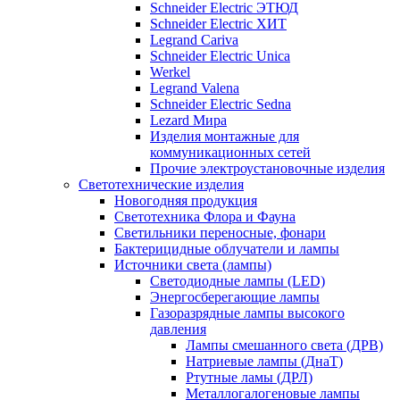
Schneider Electric ЭТЮД
Schneider Electric ХИТ
Legrand Cariva
Schneider Electric Unica
Werkel
Legrand Valena
Schneider Electric Sedna
Lezard Мира
Изделия монтажные для
коммуникационных сетей
Прочие электроустановочные изделия
Светотехнические изделия
Новогодняя продукция
Светотехника Флора и Фауна
Светильники переносные, фонари
Бактерицидные облучатели и лампы
Источники света (лампы)
Светодиодные лампы (LED)
Энергосберегающие лампы
Газоразрядные лампы высокого
давления
Лампы смешанного света (ДРВ)
Натриевые лампы (ДнаТ)
Ртутные ламы (ДРЛ)
Металлогалогеновые лампы