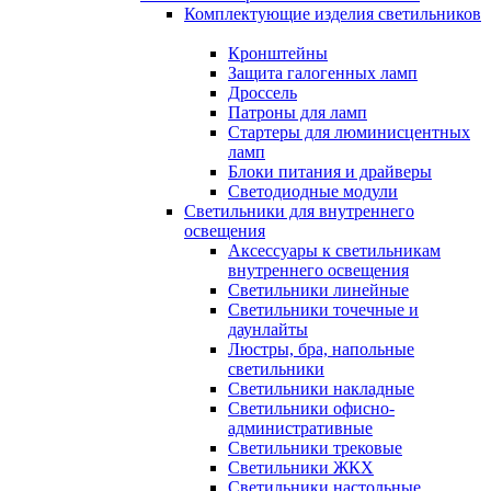
Комплектующие изделия светильников
Кронштейны
Защита галогенных ламп
Дроссель
Патроны для ламп
Стартеры для люминисцентных
ламп
Блоки питания и драйверы
Светодиодные модули
Светильники для внутреннего
освещения
Аксессуары к светильникам
внутреннего освещения
Светильники линейные
Светильники точечные и
даунлайты
Люстры, бра, напольные
светильники
Светильники накладные
Светильники офисно-
административные
Светильники трековые
Светильники ЖКХ
Светильники настольные