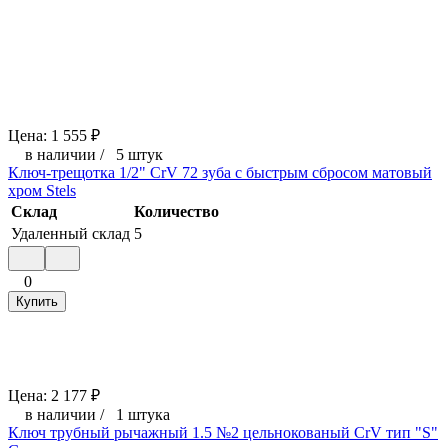
Цена:
1 555
₽
в наличии
/
5 штук
Ключ-трещотка 1/2" CrV 72 зуба с быстрым сбросом матовый
хром Stels
Склад
Количество
Удаленный склад
5
0
Купить
Цена:
2 177
₽
в наличии
/
1 штука
Ключ трубный рычажный 1.5 №2 цельнокованый CrV тип "S"