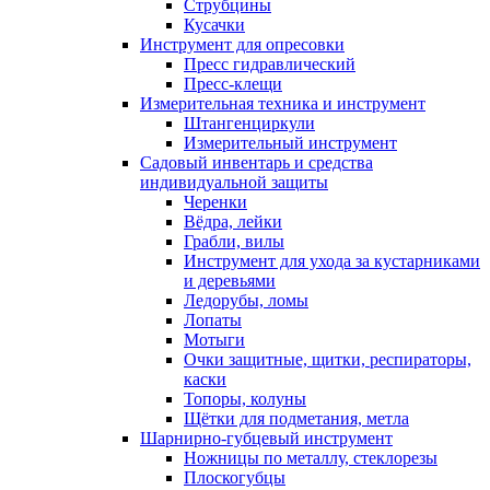
Струбцины
Кусачки
Инструмент для опресовки
Пресс гидравлический
Пресс-клещи
Измерительная техника и инструмент
Штангенциркули
Измерительный инструмент
Садовый инвентарь и средства
индивидуальной защиты
Черенки
Вёдра, лейки
Грабли, вилы
Инструмент для ухода за кустарниками
и деревьями
Ледорубы, ломы
Лопаты
Мотыги
Очки защитные, щитки, респираторы,
каски
Топоры, колуны
Щётки для подметания, метла
Шарнирно-губцевый инструмент
Ножницы по металлу, стеклорезы
Плоскогубцы