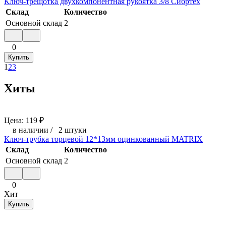
Ключ-трещотка двухкомпонентная рукоятка 3/8 Сибртех
Склад
Количество
Основной склад
2
0
Купить
1
2
3
Хиты
Цена:
119
₽
в наличии
/
2 штуки
Ключ-трубка торцевой 12*13мм оцинкованный MATRIX
Склад
Количество
Основной склад
2
0
Хит
Купить