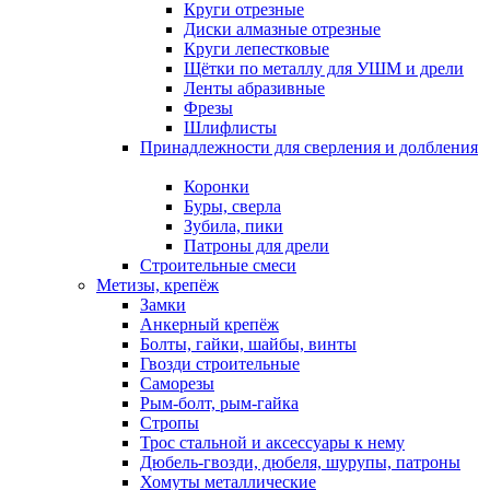
Круги отрезные
Диски алмазные отрезные
Круги лепестковые
Щётки по металлу для УШМ и дрели
Ленты абразивные
Фрезы
Шлифлисты
Принадлежности для сверления и долбления
Коронки
Буры, сверла
Зубила, пики
Патроны для дрели
Строительные смеси
Метизы, крепёж
Замки
Анкерный крепёж
Болты, гайки, шайбы, винты
Гвозди строительные
Саморезы
Рым-болт, рым-гайка
Стропы
Трос стальной и аксессуары к нему
Дюбель-гвозди, дюбеля, шурупы, патроны
Хомуты металлические