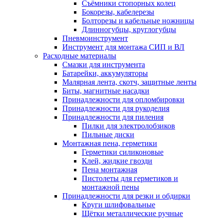
Съёмники стопорных колец
Бокорезы, кабелерезы
Болторезы и кабельные ножницы
Длинногубцы, круглогубцы
Пневмоинструмент
Инструмент для монтажа СИП и ВЛ
Расходные материалы
Смазки для инструмента
Батарейки, аккумуляторы
Малярная лента, скотч, защитные ленты
Биты, магнитные насадки
Принадлежности для опломбировки
Принадлежности для рукоделия
Принадлежности для пиления
Пилки для электролобзиков
Пильные диски
Монтажная пена, герметики
Герметики силиконовые
Клей, жидкие гвозди
Пена монтажная
Пистолеты для герметиков и
монтажной пены
Принадлежности для резки и обдирки
Круги шлифовальные
Щётки металлические ручные