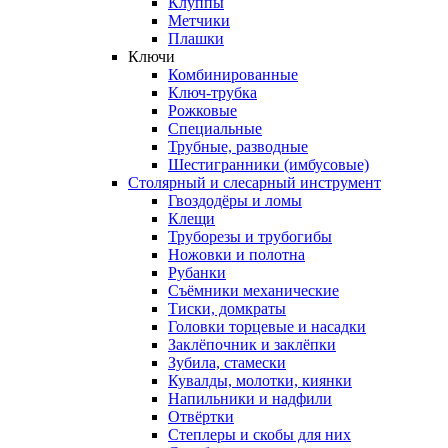
Клуппы
Метчики
Плашки
Ключи
Комбинированные
Ключ-трубка
Рожковые
Специальные
Трубные, разводные
Шестигранники (имбусовые)
Столярный и слесарный инструмент
Гвоздодёры и ломы
Клещи
Труборезы и трубогибы
Ножовки и полотна
Рубанки
Съёмники механические
Тиски, домкраты
Головки торцевые и насадки
Заклёпочник и заклёпки
Зубила, стамески
Кувалды, молотки, киянки
Напильники и надфили
Отвёртки
Степлеры и скобы для них