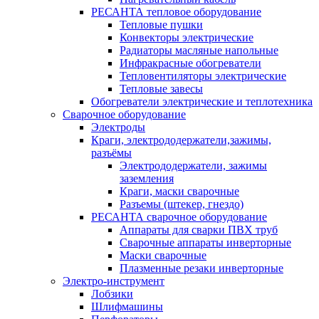
РЕСАНТА тепловое оборудование
Тепловые пушки
Конвекторы электрические
Радиаторы масляные напольные
Инфракрасные обогреватели
Тепловентиляторы электрические
Тепловые завесы
Обогреватели электрические и теплотехника
Сварочное оборудование
Электроды
Краги, электрододержатели,зажимы,
разъёмы
Электрододержатели, зажимы
заземления
Краги, маски сварочные
Разъемы (штекер, гнездо)
РЕСАНТА сварочное оборудование
Аппараты для сварки ПВХ труб
Сварочные аппараты инверторные
Маски сварочные
Плазменные резаки инверторные
Электро-инструмент
Лобзики
Шлифмашины