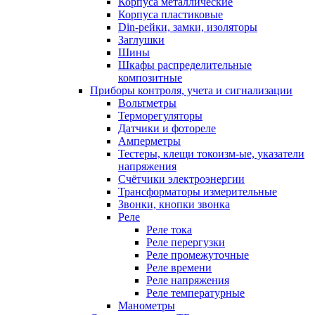
Корпуса металлические
Корпуса пластиковые
Din-рейки, замки, изоляторы
Заглушки
Шины
Шкафы распределительные
композитные
Приборы контроля, учета и сигнализации
Вольтметры
Терморегуляторы
Датчики и фотореле
Амперметры
Тестеры, клещи токоизм-ые, указатели
напряжения
Счётчики электроэнергии
Трансформаторы измерительные
Звонки, кнопки звонка
Реле
Реле тока
Реле перергузки
Реле промежуточные
Реле времени
Реле напряжения
Реле температурные
Манометры