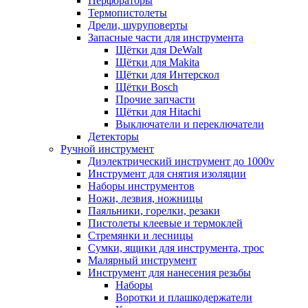
Перфораторы
Термопистолеты
Дрели, шуруповерты
Запасные части для инструмента
Щётки для DeWalt
Щётки для Makita
Щётки для Интерскол
Щётки Bosch
Прочие запчасти
Щётки для Hitachi
Выключатели и переключатели
Детекторы
Ручной инструмент
Диэлектрический инструмент до 1000v
Инструмент для снятия изоляции
Наборы инструментов
Ножи, лезвия, ножницы
Паяльники, горелки, резаки
Пистолеты клеевые и термоклей
Стремянки и лесницы
Сумки, ящики для инструмента, трос
Малярный инструмент
Инструмент для нанесения резьбы
Наборы
Воротки и плашкодержатели