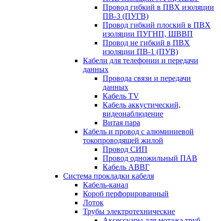
Провод гибкий в ПВХ изоляции
ПВ-3 (ПУГВ)
Провод гибкий плоский в ПВХ
изоляции ПУГНП, ШВВП
Провод не гибкий в ПВХ
изоляции ПВ-1 (ПУВ)
Кабели для телефонии и передачи
данных
Провода связи и передачи
данных
Кабель TV
Кабель аккустический,
видеонаблюдение
Витая пара
Кабель и провод с алюминиевой
токопроводящей жилой
Провод СИП
Провод одножильный ПАВ
Кабель АВВГ
Система прокладки кабеля
Кабель-канал
Короб перфорированный
Лоток
Трубы электротехнические
Аксессуары для мотажа труб