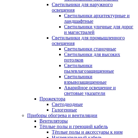
Светильники для наружного
освещения
Светильники архитектурные и
ландшафтные
Светильники уличные для дорог
и магистралей
Светильники для промышленного
освещения
Светильники станочные
Светильники для высоких
потолков
Светильники
пылевлагозащищенные
Светильники
взрывозащищенные
Аварийное освещение и
световые указатели
Прожектора
Светодиодные
Галогенные
Приборы обогрева и вентиляции
Вентиляторы
Тёплые полы и греющий кабель
Тёплые полы и аксессуары к ним
Нагревательный кабель