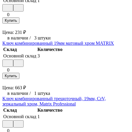
Основной склад
1
0
Купить
Цена:
231
₽
в наличии
/
3 штуки
Ключ комбинированный 19мм матовый хром MATRIX
Склад
Количество
Основной склад
3
0
Купить
Цена:
663
₽
в наличии
/
1 штука
Ключ комбинированный трещоточный, 19мм, CrV,
зеркальный хром, Matrix Professional
Склад
Количество
Основной склад
1
0