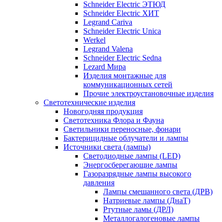
Schneider Electric ЭТЮД
Schneider Electric ХИТ
Legrand Cariva
Schneider Electric Unica
Werkel
Legrand Valena
Schneider Electric Sedna
Lezard Мира
Изделия монтажные для
коммуникационных сетей
Прочие электроустановочные изделия
Светотехнические изделия
Новогодняя продукция
Светотехника Флора и Фауна
Светильники переносные, фонари
Бактерицидные облучатели и лампы
Источники света (лампы)
Светодиодные лампы (LED)
Энергосберегающие лампы
Газоразрядные лампы высокого
давления
Лампы смешанного света (ДРВ)
Натриевые лампы (ДнаТ)
Ртутные ламы (ДРЛ)
Металлогалогеновые лампы