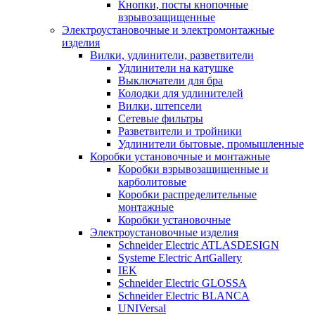
Кнопки, посты кнопочные
взрывозащищенные
Электроустановочные и электромонтажные
изделия
Вилки, удлинители, разветвители
Удлинители на катушке
Выключатели для бра
Колодки для удлинителей
Вилки, штепсели
Сетевые фильтры
Разветвители и тройники
Удлинители бытовые, промышленные
Коробки установочные и монтажные
Коробки взрывозащищенные и
карболитовые
Коробки распределительные
монтажные
Коробки установочные
Электроустановочные изделия
Schneider Electric ATLASDESIGN
Systeme Electric ArtGallery
IEK
Schneider Electric GLOSSA
Schneider Electric BLANCA
UNIVersal