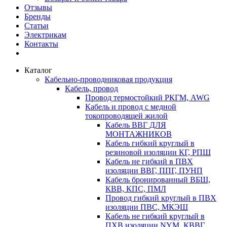
Отзывы
Бренды
Статьи
Электрикам
Контакты
Каталог
Кабельно-проводниковая продукция
Кабель, провод
Провод термостойкий РКГМ, AWG
Кабель и провод с медной
токопроводящей жилой
Кабель ВВГ ДЛЯ
МОНТАЖНИКОВ
Кабель гибкий круглый в
резиновой изоляции КГ, РПШ
Кабель не гибкий в ПВХ
изоляции ВВГ, ППГ, ПУНП
Кабель бронированный ВБШ,
КВВ, КПС, ПМЛ
Провод гибкий круглый в ПВХ
изоляции ПВС, МКЭШ
Кабель не гибкий круглый в
ПХВ изоляции NYM, КВВГ