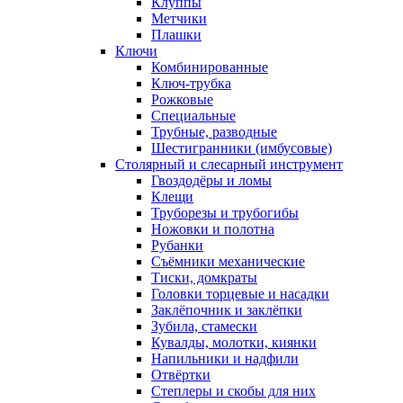
Клуппы
Метчики
Плашки
Ключи
Комбинированные
Ключ-трубка
Рожковые
Специальные
Трубные, разводные
Шестигранники (имбусовые)
Столярный и слесарный инструмент
Гвоздодёры и ломы
Клещи
Труборезы и трубогибы
Ножовки и полотна
Рубанки
Съёмники механические
Тиски, домкраты
Головки торцевые и насадки
Заклёпочник и заклёпки
Зубила, стамески
Кувалды, молотки, киянки
Напильники и надфили
Отвёртки
Степлеры и скобы для них