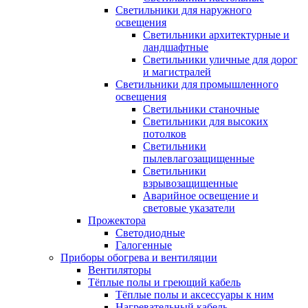
Светильники для наружного
освещения
Светильники архитектурные и
ландшафтные
Светильники уличные для дорог
и магистралей
Светильники для промышленного
освещения
Светильники станочные
Светильники для высоких
потолков
Светильники
пылевлагозащищенные
Светильники
взрывозащищенные
Аварийное освещение и
световые указатели
Прожектора
Светодиодные
Галогенные
Приборы обогрева и вентиляции
Вентиляторы
Тёплые полы и греющий кабель
Тёплые полы и аксессуары к ним
Нагревательный кабель