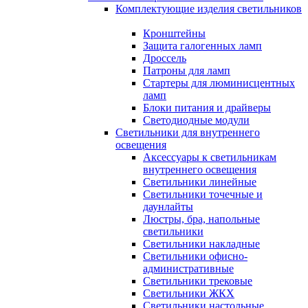
Комплектующие изделия светильников
Кронштейны
Защита галогенных ламп
Дроссель
Патроны для ламп
Стартеры для люминисцентных
ламп
Блоки питания и драйверы
Светодиодные модули
Светильники для внутреннего
освещения
Аксессуары к светильникам
внутреннего освещения
Светильники линейные
Светильники точечные и
даунлайты
Люстры, бра, напольные
светильники
Светильники накладные
Светильники офисно-
административные
Светильники трековые
Светильники ЖКХ
Светильники настольные