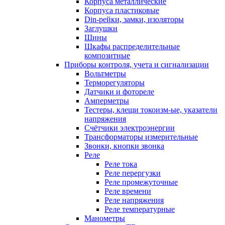
Корпуса металлические
Корпуса пластиковые
Din-рейки, замки, изоляторы
Заглушки
Шины
Шкафы распределительные
композитные
Приборы контроля, учета и сигнализации
Вольтметры
Терморегуляторы
Датчики и фотореле
Амперметры
Тестеры, клещи токоизм-ые, указатели
напряжения
Счётчики электроэнергии
Трансформаторы измерительные
Звонки, кнопки звонка
Реле
Реле тока
Реле перергузки
Реле промежуточные
Реле времени
Реле напряжения
Реле температурные
Манометры