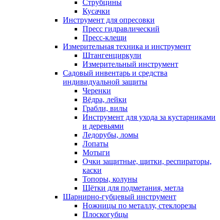
Струбцины
Кусачки
Инструмент для опресовки
Пресс гидравлический
Пресс-клещи
Измерительная техника и инструмент
Штангенциркули
Измерительный инструмент
Садовый инвентарь и средства
индивидуальной защиты
Черенки
Вёдра, лейки
Грабли, вилы
Инструмент для ухода за кустарниками
и деревьями
Ледорубы, ломы
Лопаты
Мотыги
Очки защитные, щитки, респираторы,
каски
Топоры, колуны
Щётки для подметания, метла
Шарнирно-губцевый инструмент
Ножницы по металлу, стеклорезы
Плоскогубцы