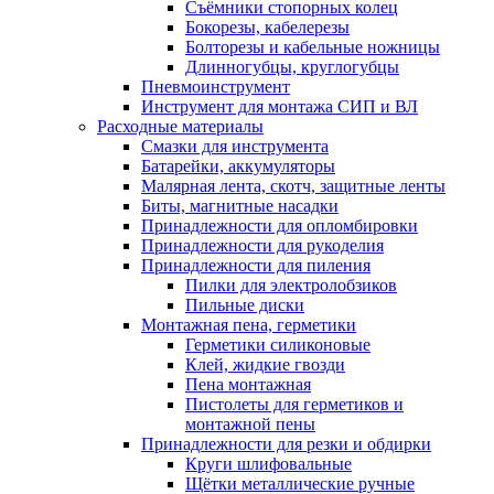
Съёмники стопорных колец
Бокорезы, кабелерезы
Болторезы и кабельные ножницы
Длинногубцы, круглогубцы
Пневмоинструмент
Инструмент для монтажа СИП и ВЛ
Расходные материалы
Смазки для инструмента
Батарейки, аккумуляторы
Малярная лента, скотч, защитные ленты
Биты, магнитные насадки
Принадлежности для опломбировки
Принадлежности для рукоделия
Принадлежности для пиления
Пилки для электролобзиков
Пильные диски
Монтажная пена, герметики
Герметики силиконовые
Клей, жидкие гвозди
Пена монтажная
Пистолеты для герметиков и
монтажной пены
Принадлежности для резки и обдирки
Круги шлифовальные
Щётки металлические ручные