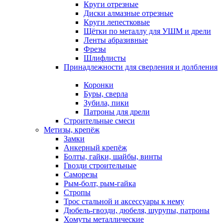
Круги отрезные
Диски алмазные отрезные
Круги лепестковые
Щётки по металлу для УШМ и дрели
Ленты абразивные
Фрезы
Шлифлисты
Принадлежности для сверления и долбления
Коронки
Буры, сверла
Зубила, пики
Патроны для дрели
Строительные смеси
Метизы, крепёж
Замки
Анкерный крепёж
Болты, гайки, шайбы, винты
Гвозди строительные
Саморезы
Рым-болт, рым-гайка
Стропы
Трос стальной и аксессуары к нему
Дюбель-гвозди, дюбеля, шурупы, патроны
Хомуты металлические