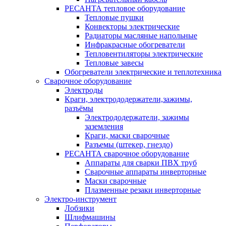
РЕСАНТА тепловое оборудование
Тепловые пушки
Конвекторы электрические
Радиаторы масляные напольные
Инфракрасные обогреватели
Тепловентиляторы электрические
Тепловые завесы
Обогреватели электрические и теплотехника
Сварочное оборудование
Электроды
Краги, электрододержатели,зажимы,
разъёмы
Электрододержатели, зажимы
заземления
Краги, маски сварочные
Разъемы (штекер, гнездо)
РЕСАНТА сварочное оборудование
Аппараты для сварки ПВХ труб
Сварочные аппараты инверторные
Маски сварочные
Плазменные резаки инверторные
Электро-инструмент
Лобзики
Шлифмашины