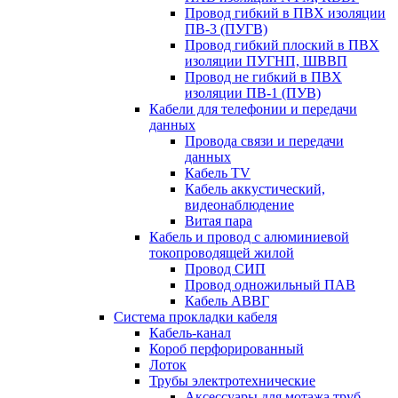
Провод гибкий в ПВХ изоляции
ПВ-3 (ПУГВ)
Провод гибкий плоский в ПВХ
изоляции ПУГНП, ШВВП
Провод не гибкий в ПВХ
изоляции ПВ-1 (ПУВ)
Кабели для телефонии и передачи
данных
Провода связи и передачи
данных
Кабель TV
Кабель аккустический,
видеонаблюдение
Витая пара
Кабель и провод с алюминиевой
токопроводящей жилой
Провод СИП
Провод одножильный ПАВ
Кабель АВВГ
Система прокладки кабеля
Кабель-канал
Короб перфорированный
Лоток
Трубы электротехнические
Аксессуары для мотажа труб