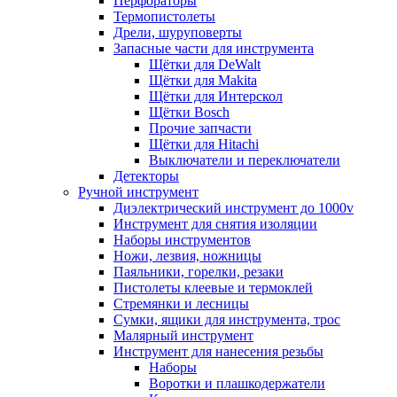
Перфораторы
Термопистолеты
Дрели, шуруповерты
Запасные части для инструмента
Щётки для DeWalt
Щётки для Makita
Щётки для Интерскол
Щётки Bosch
Прочие запчасти
Щётки для Hitachi
Выключатели и переключатели
Детекторы
Ручной инструмент
Диэлектрический инструмент до 1000v
Инструмент для снятия изоляции
Наборы инструментов
Ножи, лезвия, ножницы
Паяльники, горелки, резаки
Пистолеты клеевые и термоклей
Стремянки и лесницы
Сумки, ящики для инструмента, трос
Малярный инструмент
Инструмент для нанесения резьбы
Наборы
Воротки и плашкодержатели