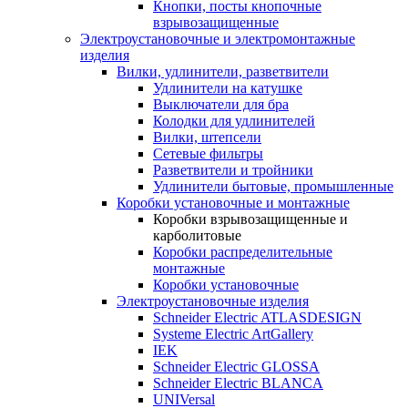
Кнопки, посты кнопочные
взрывозащищенные
Электроустановочные и электромонтажные
изделия
Вилки, удлинители, разветвители
Удлинители на катушке
Выключатели для бра
Колодки для удлинителей
Вилки, штепсели
Сетевые фильтры
Разветвители и тройники
Удлинители бытовые, промышленные
Коробки установочные и монтажные
Коробки взрывозащищенные и
карболитовые
Коробки распределительные
монтажные
Коробки установочные
Электроустановочные изделия
Schneider Electric ATLASDESIGN
Systeme Electric ArtGallery
IEK
Schneider Electric GLOSSA
Schneider Electric BLANCA
UNIVersal