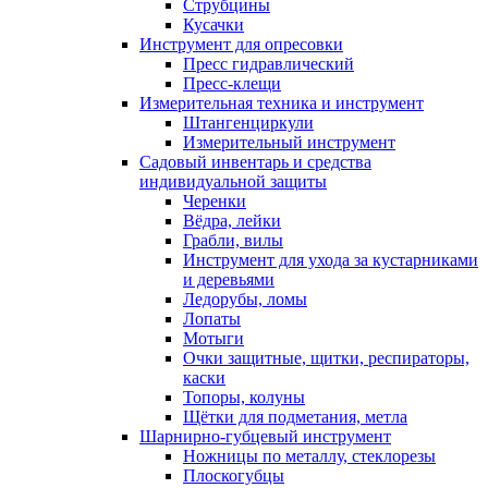
Струбцины
Кусачки
Инструмент для опресовки
Пресс гидравлический
Пресс-клещи
Измерительная техника и инструмент
Штангенциркули
Измерительный инструмент
Садовый инвентарь и средства
индивидуальной защиты
Черенки
Вёдра, лейки
Грабли, вилы
Инструмент для ухода за кустарниками
и деревьями
Ледорубы, ломы
Лопаты
Мотыги
Очки защитные, щитки, респираторы,
каски
Топоры, колуны
Щётки для подметания, метла
Шарнирно-губцевый инструмент
Ножницы по металлу, стеклорезы
Плоскогубцы