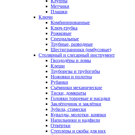
Клуппы
Метчики
Плашки
Ключи
Комбинированные
Ключ-трубка
Рожковые
Специальные
Трубные, разводные
Шестигранники (имбусовые)
Столярный и слесарный инструмент
Гвоздодёры и ломы
Клещи
Труборезы и трубогибы
Ножовки и полотна
Рубанки
Съёмники механические
Тиски, домкраты
Головки торцевые и насадки
Заклёпочник и заклёпки
Зубила, стамески
Кувалды, молотки, киянки
Напильники и надфили
Отвёртки
Степлеры и скобы для них