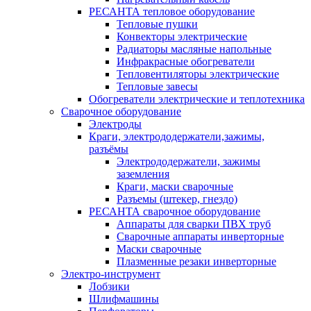
РЕСАНТА тепловое оборудование
Тепловые пушки
Конвекторы электрические
Радиаторы масляные напольные
Инфракрасные обогреватели
Тепловентиляторы электрические
Тепловые завесы
Обогреватели электрические и теплотехника
Сварочное оборудование
Электроды
Краги, электрододержатели,зажимы,
разъёмы
Электрододержатели, зажимы
заземления
Краги, маски сварочные
Разъемы (штекер, гнездо)
РЕСАНТА сварочное оборудование
Аппараты для сварки ПВХ труб
Сварочные аппараты инверторные
Маски сварочные
Плазменные резаки инверторные
Электро-инструмент
Лобзики
Шлифмашины