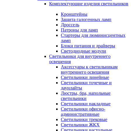
Комплектующие изделия светильников
Кронштейны
Защита галогенных ламп
Дроссель
Патроны для ламп
Стартеры для люминисцентных
ламп
Блоки питания и драйверы
Светодиодные модули
Светильники для внутреннего
освещения
Аксессуары к светильникам
внутреннего освещения
Светильники линейные
Светильники точечные и
даунлайты
Люстры, бра, напольные
светильники
Светильники накладные
Светильники офисно-
административные
Светильники трековые
Светильники ЖКХ
Светильники настольные