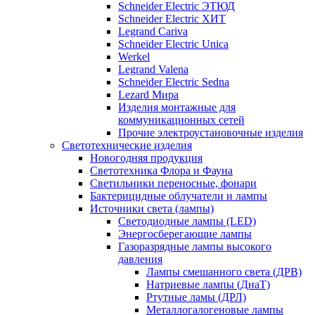
Schneider Electric ЭТЮД
Schneider Electric ХИТ
Legrand Cariva
Schneider Electric Unica
Werkel
Legrand Valena
Schneider Electric Sedna
Lezard Мира
Изделия монтажные для
коммуникационных сетей
Прочие электроустановочные изделия
Светотехнические изделия
Новогодняя продукция
Светотехника Флора и Фауна
Светильники переносные, фонари
Бактерицидные облучатели и лампы
Источники света (лампы)
Светодиодные лампы (LED)
Энергосберегающие лампы
Газоразрядные лампы высокого
давления
Лампы смешанного света (ДРВ)
Натриевые лампы (ДнаТ)
Ртутные ламы (ДРЛ)
Металлогалогеновые лампы