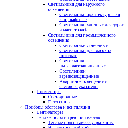
Светильники для наружного
освещения
Светильники архитектурные и
ландшафтные
Светильники уличные для дорог
и магистралей
Светильники для промышленного
освещения
Светильники станочные
Светильники для высоких
потолков
Светильники
пылевлагозащищенные
Светильники
взрывозащищенные
Аварийное освещение и
световые указатели
Прожектора
Светодиодные
Галогенные
Приборы обогрева и вентиляции
Вентиляторы
Тёплые полы и греющий кабель
Тёплые полы и аксессуары к ним
Нагревательный кабель