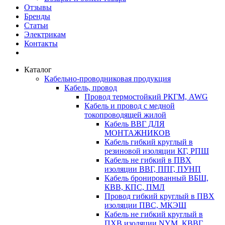
Отзывы
Бренды
Статьи
Электрикам
Контакты
Каталог
Кабельно-проводниковая продукция
Кабель, провод
Провод термостойкий РКГМ, AWG
Кабель и провод с медной
токопроводящей жилой
Кабель ВВГ ДЛЯ
МОНТАЖНИКОВ
Кабель гибкий круглый в
резиновой изоляции КГ, РПШ
Кабель не гибкий в ПВХ
изоляции ВВГ, ППГ, ПУНП
Кабель бронированный ВБШ,
КВВ, КПС, ПМЛ
Провод гибкий круглый в ПВХ
изоляции ПВС, МКЭШ
Кабель не гибкий круглый в
ПХВ изоляции NYM, КВВГ