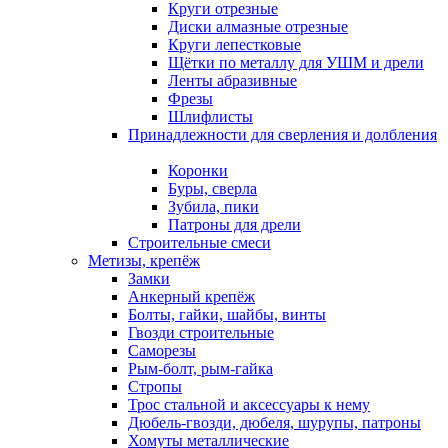
Круги отрезные
Диски алмазные отрезные
Круги лепестковые
Щётки по металлу для УШМ и дрели
Ленты абразивные
Фрезы
Шлифлисты
Принадлежности для сверления и долбления
Коронки
Буры, сверла
Зубила, пики
Патроны для дрели
Строительные смеси
Метизы, крепёж
Замки
Анкерный крепёж
Болты, гайки, шайбы, винты
Гвозди строительные
Саморезы
Рым-болт, рым-гайка
Стропы
Трос стальной и аксессуары к нему
Дюбель-гвозди, дюбеля, шурупы, патроны
Хомуты металлические