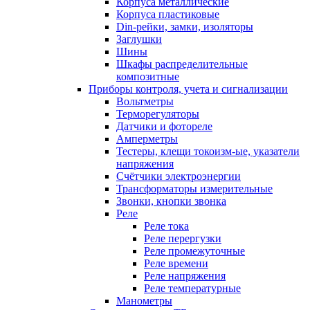
Корпуса металлические
Корпуса пластиковые
Din-рейки, замки, изоляторы
Заглушки
Шины
Шкафы распределительные
композитные
Приборы контроля, учета и сигнализации
Вольтметры
Терморегуляторы
Датчики и фотореле
Амперметры
Тестеры, клещи токоизм-ые, указатели
напряжения
Счётчики электроэнергии
Трансформаторы измерительные
Звонки, кнопки звонка
Реле
Реле тока
Реле перергузки
Реле промежуточные
Реле времени
Реле напряжения
Реле температурные
Манометры