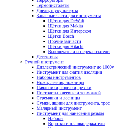
Перфораторы
Термопистолеты
Дрели, шуруповерты
Запасные части для инструмента
Щётки для DeWalt
Щётки для Makita
Щётки для Интерскол
Щётки Bosch
Прочие запчасти
Щётки для Hitachi
Выключатели и переключатели
Детекторы
Ручной инструмент
Диэлектрический инструмент до 1000v
Инструмент для снятия изоляции
Наборы инструментов
Ножи, лезвия, ножницы
Паяльники, горелки, резаки
Пистолеты клеевые и термоклей
Стремянки и лесницы
Сумки, ящики для инструмента, трос
Малярный инструмент
Инструмент для нанесения резьбы
Наборы
Воротки и плашкодержатели