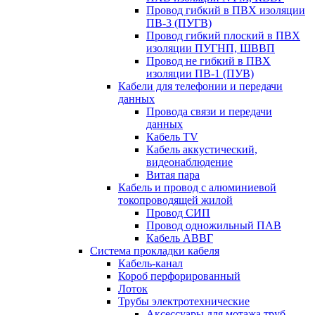
Провод гибкий в ПВХ изоляции
ПВ-3 (ПУГВ)
Провод гибкий плоский в ПВХ
изоляции ПУГНП, ШВВП
Провод не гибкий в ПВХ
изоляции ПВ-1 (ПУВ)
Кабели для телефонии и передачи
данных
Провода связи и передачи
данных
Кабель TV
Кабель аккустический,
видеонаблюдение
Витая пара
Кабель и провод с алюминиевой
токопроводящей жилой
Провод СИП
Провод одножильный ПАВ
Кабель АВВГ
Система прокладки кабеля
Кабель-канал
Короб перфорированный
Лоток
Трубы электротехнические
Аксессуары для мотажа труб