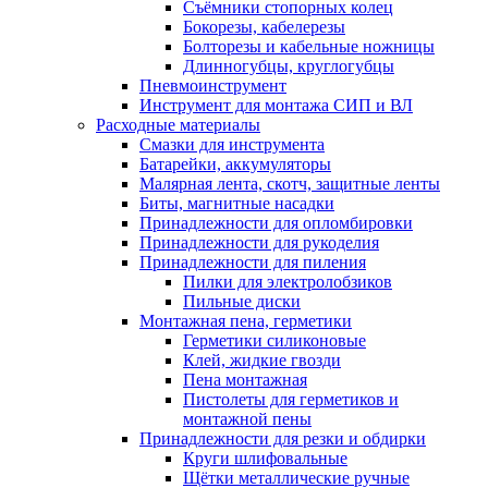
Съёмники стопорных колец
Бокорезы, кабелерезы
Болторезы и кабельные ножницы
Длинногубцы, круглогубцы
Пневмоинструмент
Инструмент для монтажа СИП и ВЛ
Расходные материалы
Смазки для инструмента
Батарейки, аккумуляторы
Малярная лента, скотч, защитные ленты
Биты, магнитные насадки
Принадлежности для опломбировки
Принадлежности для рукоделия
Принадлежности для пиления
Пилки для электролобзиков
Пильные диски
Монтажная пена, герметики
Герметики силиконовые
Клей, жидкие гвозди
Пена монтажная
Пистолеты для герметиков и
монтажной пены
Принадлежности для резки и обдирки
Круги шлифовальные
Щётки металлические ручные