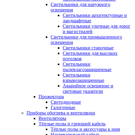
Светильники для наружного
освещения
Светильники архитектурные и
ландшафтные
Светильники уличные для дорог
и магистралей
Светильники для промышленного
освещения
Светильники станочные
Светильники для высоких
потолков
Светильники
пылевлагозащищенные
Светильники
взрывозащищенные
Аварийное освещение и
световые указатели
Прожектора
Светодиодные
Галогенные
Приборы обогрева и вентиляции
Вентиляторы
Тёплые полы и греющий кабель
Тёплые полы и аксессуары к ним
Нагревательный кабель