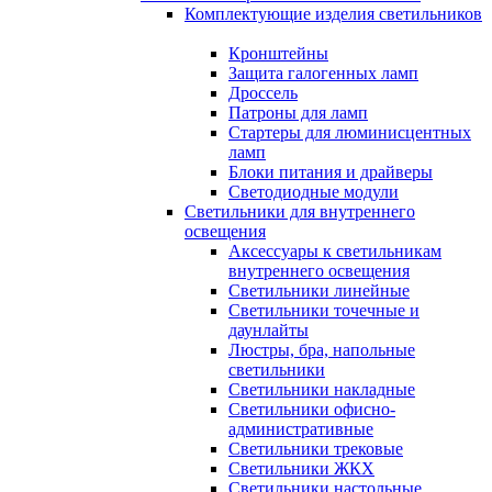
Комплектующие изделия светильников
Кронштейны
Защита галогенных ламп
Дроссель
Патроны для ламп
Стартеры для люминисцентных
ламп
Блоки питания и драйверы
Светодиодные модули
Светильники для внутреннего
освещения
Аксессуары к светильникам
внутреннего освещения
Светильники линейные
Светильники точечные и
даунлайты
Люстры, бра, напольные
светильники
Светильники накладные
Светильники офисно-
административные
Светильники трековые
Светильники ЖКХ
Светильники настольные