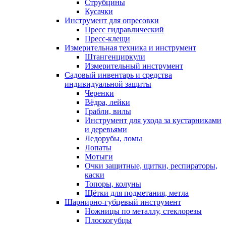
Струбцины
Кусачки
Инструмент для опресовки
Пресс гидравлический
Пресс-клещи
Измерительная техника и инструмент
Штангенциркули
Измерительный инструмент
Садовый инвентарь и средства
индивидуальной защиты
Черенки
Вёдра, лейки
Грабли, вилы
Инструмент для ухода за кустарниками
и деревьями
Ледорубы, ломы
Лопаты
Мотыги
Очки защитные, щитки, респираторы,
каски
Топоры, колуны
Щётки для подметания, метла
Шарнирно-губцевый инструмент
Ножницы по металлу, стеклорезы
Плоскогубцы