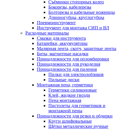
Съёмники стопорных колец
Бокорезы, кабелерезы
Болторезы и кабельные ножницы
Длинногубцы, круглогубцы
Пневмоинструмент
Инструмент для монтажа СИП и ВЛ
Расходные материалы
Смазки для инструмента
Батарейки, аккумуляторы
Малярная лента, скотч, защитные ленты
Биты, магнитные насадки
Принадлежности для опломбировки
Принадлежности для рукоделия
Принадлежности для пиления
Пилки для электролобзиков
Пильные диски
Монтажная пена, герметики
Герметики силиконовые
Клей, жидкие гвозди
Пена монтажная
Пистолеты для герметиков и
монтажной пены
Принадлежности для резки и обдирки
Круги шлифовальные
Щётки металлические ручные