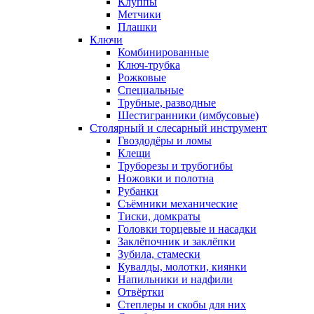
Клуппы
Метчики
Плашки
Ключи
Комбинированные
Ключ-трубка
Рожковые
Специальные
Трубные, разводные
Шестигранники (имбусовые)
Столярный и слесарный инструмент
Гвоздодёры и ломы
Клещи
Труборезы и трубогибы
Ножовки и полотна
Рубанки
Съёмники механические
Тиски, домкраты
Головки торцевые и насадки
Заклёпочник и заклёпки
Зубила, стамески
Кувалды, молотки, киянки
Напильники и надфили
Отвёртки
Степлеры и скобы для них