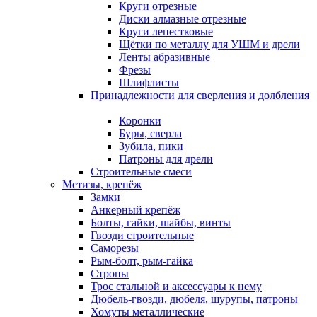
Круги отрезные
Диски алмазные отрезные
Круги лепестковые
Щётки по металлу для УШМ и дрели
Ленты абразивные
Фрезы
Шлифлисты
Принадлежности для сверления и долбления
Коронки
Буры, сверла
Зубила, пики
Патроны для дрели
Строительные смеси
Метизы, крепёж
Замки
Анкерный крепёж
Болты, гайки, шайбы, винты
Гвозди строительные
Саморезы
Рым-болт, рым-гайка
Стропы
Трос стальной и аксессуары к нему
Дюбель-гвозди, дюбеля, шурупы, патроны
Хомуты металлические