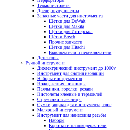
Перфораторы
Термопистолеты
Дрели, шуруповерты
Запасные части для инструмента
Щётки для DeWalt
Щётки для Makita
Щётки для Интерскол
Щётки Bosch
Прочие запчасти
Щётки для Hitachi
Выключатели и переключатели
Детекторы
Ручной инструмент
Диэлектрический инструмент до 1000v
Инструмент для снятия изоляции
Наборы инструментов
Ножи, лезвия, ножницы
Паяльники, горелки, резаки
Пистолеты клеевые и термоклей
Стремянки и лесницы
Сумки, ящики для инструмента, трос
Малярный инструмент
Инструмент для нанесения резьбы
Наборы
Воротки и плашкодержатели