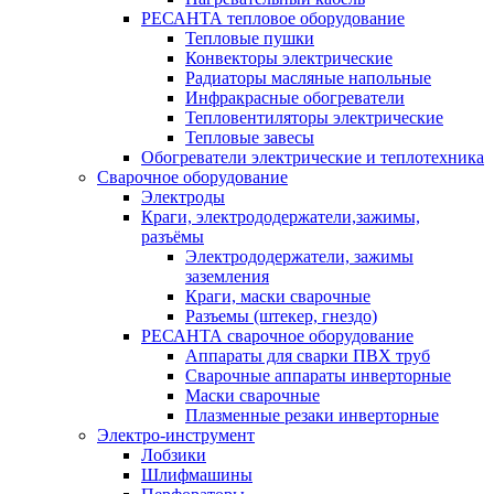
РЕСАНТА тепловое оборудование
Тепловые пушки
Конвекторы электрические
Радиаторы масляные напольные
Инфракрасные обогреватели
Тепловентиляторы электрические
Тепловые завесы
Обогреватели электрические и теплотехника
Сварочное оборудование
Электроды
Краги, электрододержатели,зажимы,
разъёмы
Электрододержатели, зажимы
заземления
Краги, маски сварочные
Разъемы (штекер, гнездо)
РЕСАНТА сварочное оборудование
Аппараты для сварки ПВХ труб
Сварочные аппараты инверторные
Маски сварочные
Плазменные резаки инверторные
Электро-инструмент
Лобзики
Шлифмашины