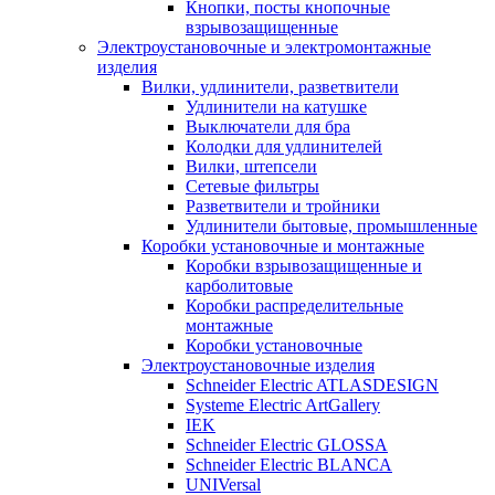
Кнопки, посты кнопочные
взрывозащищенные
Электроустановочные и электромонтажные
изделия
Вилки, удлинители, разветвители
Удлинители на катушке
Выключатели для бра
Колодки для удлинителей
Вилки, штепсели
Сетевые фильтры
Разветвители и тройники
Удлинители бытовые, промышленные
Коробки установочные и монтажные
Коробки взрывозащищенные и
карболитовые
Коробки распределительные
монтажные
Коробки установочные
Электроустановочные изделия
Schneider Electric ATLASDESIGN
Systeme Electric ArtGallery
IEK
Schneider Electric GLOSSA
Schneider Electric BLANCA
UNIVersal