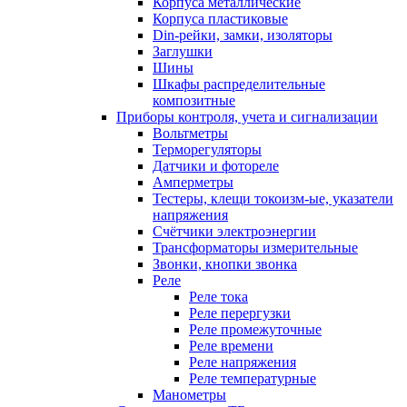
Корпуса металлические
Корпуса пластиковые
Din-рейки, замки, изоляторы
Заглушки
Шины
Шкафы распределительные
композитные
Приборы контроля, учета и сигнализации
Вольтметры
Терморегуляторы
Датчики и фотореле
Амперметры
Тестеры, клещи токоизм-ые, указатели
напряжения
Счётчики электроэнергии
Трансформаторы измерительные
Звонки, кнопки звонка
Реле
Реле тока
Реле перергузки
Реле промежуточные
Реле времени
Реле напряжения
Реле температурные
Манометры