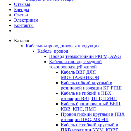
Отзывы
Бренды
Статьи
Электрикам
Контакты
Каталог
Кабельно-проводниковая продукция
Кабель, провод
Провод термостойкий РКГМ, AWG
Кабель и провод с медной
токопроводящей жилой
Кабель ВВГ ДЛЯ
МОНТАЖНИКОВ
Кабель гибкий круглый в
резиновой изоляции КГ, РПШ
Кабель не гибкий в ПВХ
изоляции ВВГ, ППГ, ПУНП
Кабель бронированный ВБШ,
КВВ, КПС, ПМЛ
Провод гибкий круглый в ПВХ
изоляции ПВС, МКЭШ
Кабель не гибкий круглый в
ПХВ изоляции NYM, КВВГ