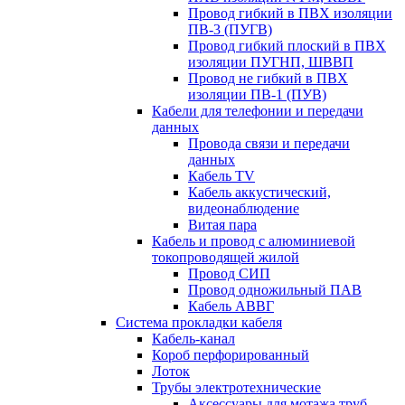
Провод гибкий в ПВХ изоляции
ПВ-3 (ПУГВ)
Провод гибкий плоский в ПВХ
изоляции ПУГНП, ШВВП
Провод не гибкий в ПВХ
изоляции ПВ-1 (ПУВ)
Кабели для телефонии и передачи
данных
Провода связи и передачи
данных
Кабель TV
Кабель аккустический,
видеонаблюдение
Витая пара
Кабель и провод с алюминиевой
токопроводящей жилой
Провод СИП
Провод одножильный ПАВ
Кабель АВВГ
Система прокладки кабеля
Кабель-канал
Короб перфорированный
Лоток
Трубы электротехнические
Аксессуары для мотажа труб