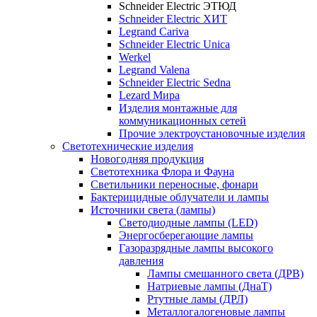
Schneider Electric ЭТЮД
Schneider Electric ХИТ
Legrand Cariva
Schneider Electric Unica
Werkel
Legrand Valena
Schneider Electric Sedna
Lezard Мира
Изделия монтажные для
коммуникационных сетей
Прочие электроустановочные изделия
Светотехнические изделия
Новогодняя продукция
Светотехника Флора и Фауна
Светильники переносные, фонари
Бактерицидные облучатели и лампы
Источники света (лампы)
Светодиодные лампы (LED)
Энергосберегающие лампы
Газоразрядные лампы высокого
давления
Лампы смешанного света (ДРВ)
Натриевые лампы (ДнаТ)
Ртутные ламы (ДРЛ)
Металлогалогеновые лампы