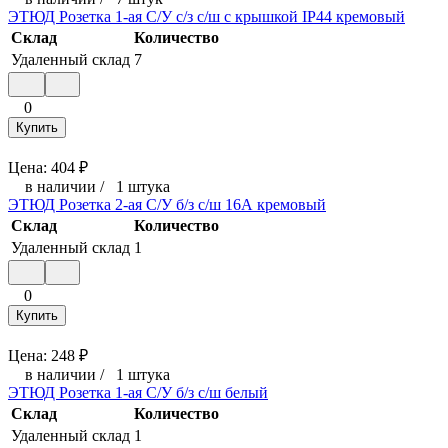
ЭТЮД Розетка 1-ая С/У с/з с/ш с крышкой IP44 кремовый
Склад
Количество
Удаленный склад
7
0
Купить
Цена:
404
₽
в наличии
/
1 штука
ЭТЮД Розетка 2-ая С/У б/з с/ш 16А кремовый
Склад
Количество
Удаленный склад
1
0
Купить
Цена:
248
₽
в наличии
/
1 штука
ЭТЮД Розетка 1-ая С/У б/з с/ш белый
Склад
Количество
Удаленный склад
1