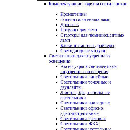
Комплектующие изделия светильников
Кронштейны
Защита галогенных ламп
Дроссель
Патроны для ламп
Стартеры для люминисцентных
ламп
Блоки питания и драйверы
Светодиодные модули
Светильники для внутреннего
освещения
Аксессуары к светильникам
внутреннего освещения
Светильники линейные
Светильники точечные и
даунлайты
Люстры, бра, напольные
светильники
Светильники накладные
Светильники офисно-
административные
Светильники трековые
Светильники ЖКХ
Светильники настольные