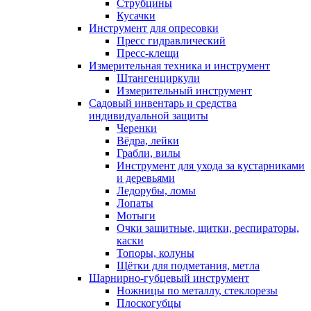
Струбцины
Кусачки
Инструмент для опресовки
Пресс гидравлический
Пресс-клещи
Измерительная техника и инструмент
Штангенциркули
Измерительный инструмент
Садовый инвентарь и средства
индивидуальной защиты
Черенки
Вёдра, лейки
Грабли, вилы
Инструмент для ухода за кустарниками
и деревьями
Ледорубы, ломы
Лопаты
Мотыги
Очки защитные, щитки, респираторы,
каски
Топоры, колуны
Щётки для подметания, метла
Шарнирно-губцевый инструмент
Ножницы по металлу, стеклорезы
Плоскогубцы