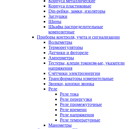
Корпуса металлические
Корпуса пластиковые
Din-рейки, замки, изоляторы
Заглушки
Шины
Шкафы распределительные
композитные
Приборы контроля, учета и сигнализации
Вольтметры
Терморегуляторы
Датчики и фотореле
Амперметры
Тестеры, клещи токоизм-ые, указатели
напряжения
Счётчики электроэнергии
Трансформаторы измерительные
Звонки, кнопки звонка
Реле
Реле тока
Реле перергузки
Реле промежуточные
Реле времени
Реле напряжения
Реле температурные
Манометры