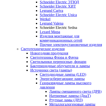
Schneider Electric ЭТЮД
Schneider Electric ХИТ
Legrand Cariva
Schneider Electric Unica
Werkel
Legrand Valena
Schneider Electric Sedna
Lezard Мира
Изделия монтажные для
коммуникационных сетей
Прочие электроустановочные изделия
Светотехнические изделия
Новогодняя продукция
Светотехника Флора и Фауна
Светильники переносные, фонари
Бактерицидные облучатели и лампы
Источники света (лампы)
Светодиодные лампы (LED)
Энергосберегающие лампы
Газоразрядные лампы высокого
давления
Лампы смешанного света (ДРВ)
Натриевые лампы (ДнаТ)
Ртутные ламы (ДРЛ)
Металлогалогеновые лампы