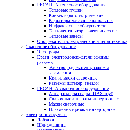
РЕСАНТА тепловое оборудование
Тепловые пушки
Конвекторы электрические
Радиаторы масляные напольные
Инфракрасные обогреватели
Тепловентиляторы электрические
Тепловые завесы
Обогреватели электрические и теплотехника
Сварочное оборудование
Электроды
Краги, электрододержатели,зажимы,
разъёмы
Электрододержатели, зажимы
заземления
Краги, маски сварочные
Разъемы (штекер, гнездо)
РЕСАНТА сварочное оборудование
Аппараты для сварки ПВХ труб
Сварочные аппараты инверторные
Маски сварочные
Плазменные резаки инверторные
Электро-инструмент
Лобзики
Шлифмашины