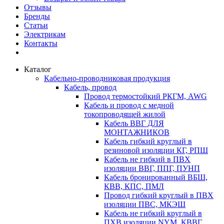
Отзывы
Бренды
Статьи
Электрикам
Контакты
Каталог
Кабельно-проводниковая продукция
Кабель, провод
Провод термостойкий РКГМ, AWG
Кабель и провод с медной
токопроводящей жилой
Кабель ВВГ ДЛЯ
МОНТАЖНИКОВ
Кабель гибкий круглый в
резиновой изоляции КГ, РПШ
Кабель не гибкий в ПВХ
изоляции ВВГ, ППГ, ПУНП
Кабель бронированный ВБШ,
КВВ, КПС, ПМЛ
Провод гибкий круглый в ПВХ
изоляции ПВС, МКЭШ
Кабель не гибкий круглый в
ПХВ изоляции NYM, КВВГ