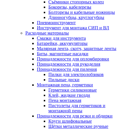
Съёмники стопорных колец
Бокорезы, кабелерезы
Болторезы и кабельные ножницы
Длинногубцы, круглогубцы
Пневмоинструмент
Инструмент для монтажа СИП и ВЛ
Расходные материалы
Смазки для инструмента
Батарейки, аккумуляторы
Малярная лента, скотч, защитные ленты
Биты, магнитные насадки
Принадлежности для опломбировки
Принадлежности для рукоделия
Принадлежности для пиления
Пилки для электролобзиков
Пильные диски
Монтажная пена, герметики
Герметики силиконовые
Клей, жидкие гвозди
Пена монтажная
Пистолеты для герметиков и
монтажной пены
Принадлежности для резки и обдирки
Круги шлифовальные
Щётки металлические ручные