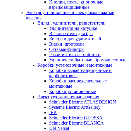
Кнопки, посты кнопочные
взрывозащищенные
Электроустановочные и электромонтажные
изделия
Вилки, удлинители, разветвители
Удлинители на катушке
Выключатели для бра
Колодки для удлинителей
Вилки, штепсели
Сетевые фильтры
Разветвители и тройники
Удлинители бытовые, промышленные
Коробки установочные и монтажные
Коробки взрывозащищенные и
карболитовые
Коробки распределительные
монтажные
Коробки установочные
Электроустановочные изделия
Schneider Electric ATLASDESIGN
Systeme Electric ArtGallery
IEK
Schneider Electric GLOSSA
Schneider Electric BLANCA
UNIVersal