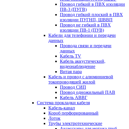
Провод гибкий в ПВХ изоляции
ПВ-3 (ПУГВ)
Провод гибкий плоский в ПВХ
изоляции ПУГНП, ШВВП
Провод не гибкий в ПВХ
изоляции ПВ-1 (ПУВ)
Кабели для телефонии и передачи
данных
Провода связи и передачи
данных
Кабель TV
Кабель аккустический,
видеонаблюдение
Витая пара
Кабель и провод с алюминиевой
токопроводящей жилой
Провод СИП
Провод одножильный ПАВ
Кабель АВВГ
Система прокладки кабеля
Кабель-канал
Короб перфорированный
Лоток
Трубы электротехнические
Аксессуары для мотажа труб