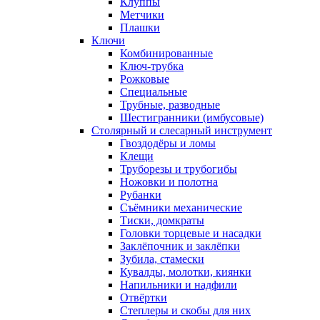
Клуппы
Метчики
Плашки
Ключи
Комбинированные
Ключ-трубка
Рожковые
Специальные
Трубные, разводные
Шестигранники (имбусовые)
Столярный и слесарный инструмент
Гвоздодёры и ломы
Клещи
Труборезы и трубогибы
Ножовки и полотна
Рубанки
Съёмники механические
Тиски, домкраты
Головки торцевые и насадки
Заклёпочник и заклёпки
Зубила, стамески
Кувалды, молотки, киянки
Напильники и надфили
Отвёртки
Степлеры и скобы для них