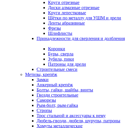
Круги отрезные
Диски алмазные отрезные
Круги лепестковые
Щётки по металлу для УШМ и дрели
Ленты абразивные
Фрезы
Шлифлисты
Принадлежности для сверления и долбления
Коронки
Буры, сверла
Зубила, пики
Патроны для дрели
Строительные смеси
Метизы, крепёж
Замки
Анкерный крепёж
Болты, гайки, шайбы, винты
Гвозди строительные
Саморезы
Рым-болт, рым-гайка
Стропы
Трос стальной и аксессуары к нему
Дюбель-гвозди, дюбеля, шурупы, патроны
Хомуты металлические