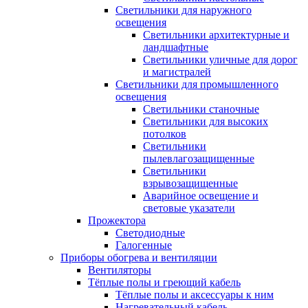
Светильники для наружного
освещения
Светильники архитектурные и
ландшафтные
Светильники уличные для дорог
и магистралей
Светильники для промышленного
освещения
Светильники станочные
Светильники для высоких
потолков
Светильники
пылевлагозащищенные
Светильники
взрывозащищенные
Аварийное освещение и
световые указатели
Прожектора
Светодиодные
Галогенные
Приборы обогрева и вентиляции
Вентиляторы
Тёплые полы и греющий кабель
Тёплые полы и аксессуары к ним
Нагревательный кабель