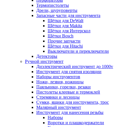
Перфораторы
Термопистолеты
Дрели, шуруповерты
Запасные части для инструмента
Щётки для DeWalt
Щётки для Makita
Щётки для Интерскол
Щётки Bosch
Прочие запчасти
Щётки для Hitachi
Выключатели и переключатели
Детекторы
Ручной инструмент
Диэлектрический инструмент до 1000v
Инструмент для снятия изоляции
Наборы инструментов
Ножи, лезвия, ножницы
Паяльники, горелки, резаки
Пистолеты клеевые и термоклей
Стремянки и лесницы
Сумки, ящики для инструмента, трос
Малярный инструмент
Инструмент для нанесения резьбы
Наборы
Воротки и плашкодержатели