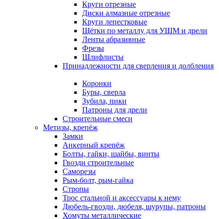
Круги отрезные
Диски алмазные отрезные
Круги лепестковые
Щётки по металлу для УШМ и дрели
Ленты абразивные
Фрезы
Шлифлисты
Принадлежности для сверления и долбления
Коронки
Буры, сверла
Зубила, пики
Патроны для дрели
Строительные смеси
Метизы, крепёж
Замки
Анкерный крепёж
Болты, гайки, шайбы, винты
Гвозди строительные
Саморезы
Рым-болт, рым-гайка
Стропы
Трос стальной и аксессуары к нему
Дюбель-гвозди, дюбеля, шурупы, патроны
Хомуты металлические