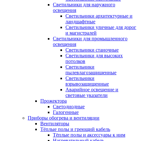
Светильники для наружного
освещения
Светильники архитектурные и
ландшафтные
Светильники уличные для дорог
и магистралей
Светильники для промышленного
освещения
Светильники станочные
Светильники для высоких
потолков
Светильники
пылевлагозащищенные
Светильники
взрывозащищенные
Аварийное освещение и
световые указатели
Прожектора
Светодиодные
Галогенные
Приборы обогрева и вентиляции
Вентиляторы
Тёплые полы и греющий кабель
Тёплые полы и аксессуары к ним
Нагревательный кабель