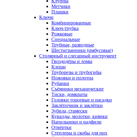
Клуппы
Метчики
Плашки
Ключи
Комбинированные
Ключ-трубка
Рожковые
Специальные
Трубные, разводные
Шестигранники (имбусовые)
Столярный и слесарный инструмент
Гвоздодёры и ломы
Клещи
Труборезы и трубогибы
Ножовки и полотна
Рубанки
Съёмники механические
Тиски, домкраты
Головки торцевые и насадки
Заклёпочник и заклёпки
Зубила, стамески
Кувалды, молотки, киянки
Напильники и надфили
Отвёртки
Степлеры и скобы для них