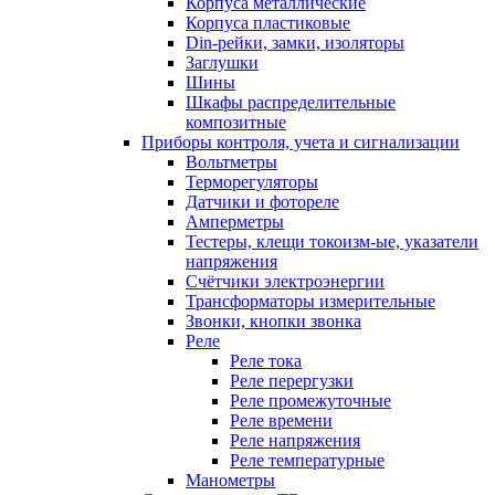
Корпуса металлические
Корпуса пластиковые
Din-рейки, замки, изоляторы
Заглушки
Шины
Шкафы распределительные
композитные
Приборы контроля, учета и сигнализации
Вольтметры
Терморегуляторы
Датчики и фотореле
Амперметры
Тестеры, клещи токоизм-ые, указатели
напряжения
Счётчики электроэнергии
Трансформаторы измерительные
Звонки, кнопки звонка
Реле
Реле тока
Реле перергузки
Реле промежуточные
Реле времени
Реле напряжения
Реле температурные
Манометры