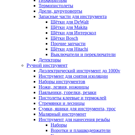
Перфораторы
Термопистолеты
Дрели, шуруповерты
Запасные части для инструмента
Щётки для DeWalt
Щётки для Makita
Щётки для Интерскол
Щётки Bosch
Прочие запчасти
Щётки для Hitachi
Выключатели и переключатели
Детекторы
Ручной инструмент
Диэлектрический инструмент до 1000v
Инструмент для снятия изоляции
Наборы инструментов
Ножи, лезвия, ножницы
Паяльники, горелки, резаки
Пистолеты клеевые и термоклей
Стремянки и лесницы
Сумки, ящики для инструмента, трос
Малярный инструмент
Инструмент для нанесения резьбы
Наборы
Воротки и плашкодержатели