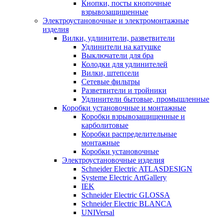
Кнопки, посты кнопочные
взрывозащищенные
Электроустановочные и электромонтажные
изделия
Вилки, удлинители, разветвители
Удлинители на катушке
Выключатели для бра
Колодки для удлинителей
Вилки, штепсели
Сетевые фильтры
Разветвители и тройники
Удлинители бытовые, промышленные
Коробки установочные и монтажные
Коробки взрывозащищенные и
карболитовые
Коробки распределительные
монтажные
Коробки установочные
Электроустановочные изделия
Schneider Electric ATLASDESIGN
Systeme Electric ArtGallery
IEK
Schneider Electric GLOSSA
Schneider Electric BLANCA
UNIVersal