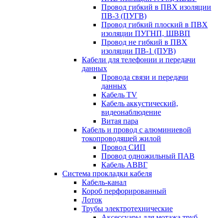
Провод гибкий в ПВХ изоляции
ПВ-3 (ПУГВ)
Провод гибкий плоский в ПВХ
изоляции ПУГНП, ШВВП
Провод не гибкий в ПВХ
изоляции ПВ-1 (ПУВ)
Кабели для телефонии и передачи
данных
Провода связи и передачи
данных
Кабель TV
Кабель аккустический,
видеонаблюдение
Витая пара
Кабель и провод с алюминиевой
токопроводящей жилой
Провод СИП
Провод одножильный ПАВ
Кабель АВВГ
Система прокладки кабеля
Кабель-канал
Короб перфорированный
Лоток
Трубы электротехнические
Аксессуары для мотажа труб