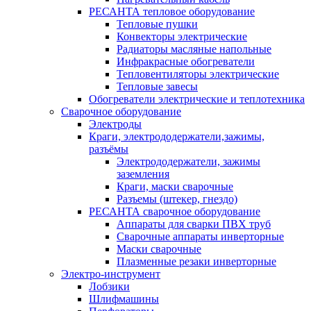
РЕСАНТА тепловое оборудование
Тепловые пушки
Конвекторы электрические
Радиаторы масляные напольные
Инфракрасные обогреватели
Тепловентиляторы электрические
Тепловые завесы
Обогреватели электрические и теплотехника
Сварочное оборудование
Электроды
Краги, электрододержатели,зажимы,
разъёмы
Электрододержатели, зажимы
заземления
Краги, маски сварочные
Разъемы (штекер, гнездо)
РЕСАНТА сварочное оборудование
Аппараты для сварки ПВХ труб
Сварочные аппараты инверторные
Маски сварочные
Плазменные резаки инверторные
Электро-инструмент
Лобзики
Шлифмашины