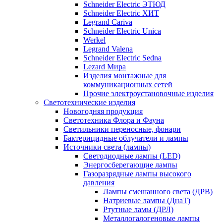
Schneider Electric ЭТЮД
Schneider Electric ХИТ
Legrand Cariva
Schneider Electric Unica
Werkel
Legrand Valena
Schneider Electric Sedna
Lezard Мира
Изделия монтажные для
коммуникационных сетей
Прочие электроустановочные изделия
Светотехнические изделия
Новогодняя продукция
Светотехника Флора и Фауна
Светильники переносные, фонари
Бактерицидные облучатели и лампы
Источники света (лампы)
Светодиодные лампы (LED)
Энергосберегающие лампы
Газоразрядные лампы высокого
давления
Лампы смешанного света (ДРВ)
Натриевые лампы (ДнаТ)
Ртутные ламы (ДРЛ)
Металлогалогеновые лампы