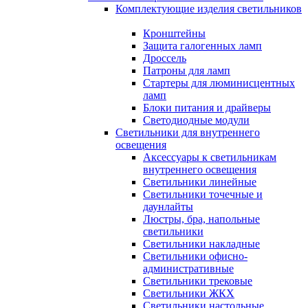
Комплектующие изделия светильников
Кронштейны
Защита галогенных ламп
Дроссель
Патроны для ламп
Стартеры для люминисцентных
ламп
Блоки питания и драйверы
Светодиодные модули
Светильники для внутреннего
освещения
Аксессуары к светильникам
внутреннего освещения
Светильники линейные
Светильники точечные и
даунлайты
Люстры, бра, напольные
светильники
Светильники накладные
Светильники офисно-
административные
Светильники трековые
Светильники ЖКХ
Светильники настольные