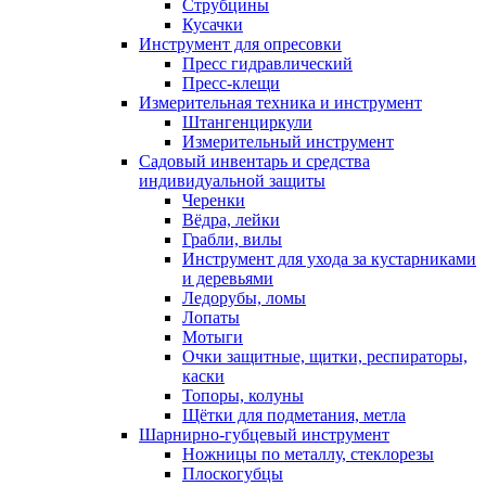
Струбцины
Кусачки
Инструмент для опресовки
Пресс гидравлический
Пресс-клещи
Измерительная техника и инструмент
Штангенциркули
Измерительный инструмент
Садовый инвентарь и средства
индивидуальной защиты
Черенки
Вёдра, лейки
Грабли, вилы
Инструмент для ухода за кустарниками
и деревьями
Ледорубы, ломы
Лопаты
Мотыги
Очки защитные, щитки, респираторы,
каски
Топоры, колуны
Щётки для подметания, метла
Шарнирно-губцевый инструмент
Ножницы по металлу, стеклорезы
Плоскогубцы