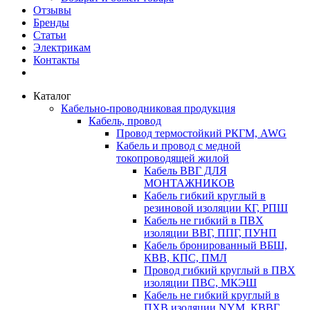
Отзывы
Бренды
Статьи
Электрикам
Контакты
Каталог
Кабельно-проводниковая продукция
Кабель, провод
Провод термостойкий РКГМ, AWG
Кабель и провод с медной
токопроводящей жилой
Кабель ВВГ ДЛЯ
МОНТАЖНИКОВ
Кабель гибкий круглый в
резиновой изоляции КГ, РПШ
Кабель не гибкий в ПВХ
изоляции ВВГ, ППГ, ПУНП
Кабель бронированный ВБШ,
КВВ, КПС, ПМЛ
Провод гибкий круглый в ПВХ
изоляции ПВС, МКЭШ
Кабель не гибкий круглый в
ПХВ изоляции NYM, КВВГ