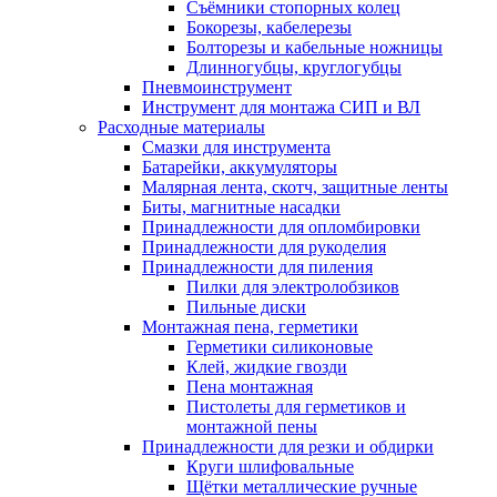
Съёмники стопорных колец
Бокорезы, кабелерезы
Болторезы и кабельные ножницы
Длинногубцы, круглогубцы
Пневмоинструмент
Инструмент для монтажа СИП и ВЛ
Расходные материалы
Смазки для инструмента
Батарейки, аккумуляторы
Малярная лента, скотч, защитные ленты
Биты, магнитные насадки
Принадлежности для опломбировки
Принадлежности для рукоделия
Принадлежности для пиления
Пилки для электролобзиков
Пильные диски
Монтажная пена, герметики
Герметики силиконовые
Клей, жидкие гвозди
Пена монтажная
Пистолеты для герметиков и
монтажной пены
Принадлежности для резки и обдирки
Круги шлифовальные
Щётки металлические ручные