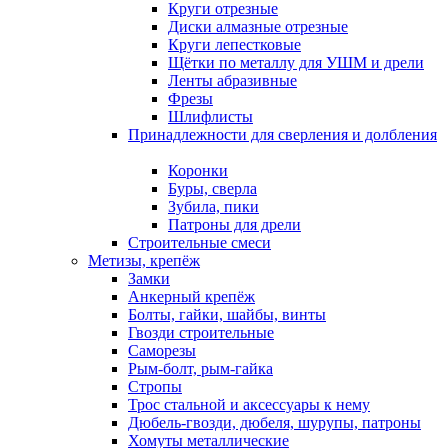
Круги отрезные
Диски алмазные отрезные
Круги лепестковые
Щётки по металлу для УШМ и дрели
Ленты абразивные
Фрезы
Шлифлисты
Принадлежности для сверления и долбления
Коронки
Буры, сверла
Зубила, пики
Патроны для дрели
Строительные смеси
Метизы, крепёж
Замки
Анкерный крепёж
Болты, гайки, шайбы, винты
Гвозди строительные
Саморезы
Рым-болт, рым-гайка
Стропы
Трос стальной и аксессуары к нему
Дюбель-гвозди, дюбеля, шурупы, патроны
Хомуты металлические