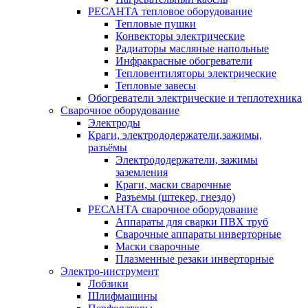
РЕСАНТА тепловое оборудование
Тепловые пушки
Конвекторы электрические
Радиаторы масляные напольные
Инфракрасные обогреватели
Тепловентиляторы электрические
Тепловые завесы
Обогреватели электрические и теплотехника
Сварочное оборудование
Электроды
Краги, электрододержатели,зажимы,
разъёмы
Электрододержатели, зажимы
заземления
Краги, маски сварочные
Разъемы (штекер, гнездо)
РЕСАНТА сварочное оборудование
Аппараты для сварки ПВХ труб
Сварочные аппараты инверторные
Маски сварочные
Плазменные резаки инверторные
Электро-инструмент
Лобзики
Шлифмашины