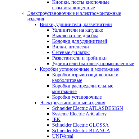
Кнопки, посты кнопочные
взрывозащищенные
Электроустановочные и электромонтажные
изделия
Вилки, удлинители, разветвители
Удлинители на катушке
Выключатели для бра
Колодки для удлинителей
Вилки, штепсели
Сетевые фильтры
Разветвители и тройники
Удлинители бытовые, промышленные
Коробки установочные и монтажные
Коробки взрывозащищенные и
карболитовые
Коробки распределительные
монтажные
Коробки установочные
Электроустановочные изделия
Schneider Electric ATLASDESIGN
Systeme Electric ArtGallery
IEK
Schneider Electric GLOSSA
Schneider Electric BLANCA
UNIVersal