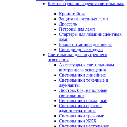
Комплектующие изделия светильников
Кронштейны
Защита галогенных ламп
Дроссель
Патроны для ламп
Стартеры для люминисцентных
ламп
Блоки питания и драйверы
Светодиодные модули
Светильники для внутреннего
освещения
Аксессуары к светильникам
внутреннего освещения
Светильники линейные
Светильники точечные и
даунлайты
Люстры, бра, напольные
светильники
Светильники накладные
Светильники офисно-
административные
Светильники трековые
Светильники ЖКХ
Светильники настольные