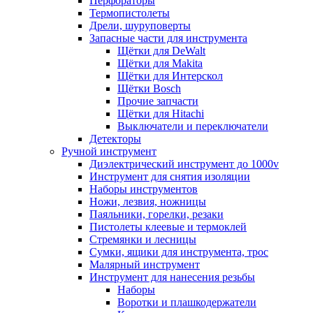
Перфораторы
Термопистолеты
Дрели, шуруповерты
Запасные части для инструмента
Щётки для DeWalt
Щётки для Makita
Щётки для Интерскол
Щётки Bosch
Прочие запчасти
Щётки для Hitachi
Выключатели и переключатели
Детекторы
Ручной инструмент
Диэлектрический инструмент до 1000v
Инструмент для снятия изоляции
Наборы инструментов
Ножи, лезвия, ножницы
Паяльники, горелки, резаки
Пистолеты клеевые и термоклей
Стремянки и лесницы
Сумки, ящики для инструмента, трос
Малярный инструмент
Инструмент для нанесения резьбы
Наборы
Воротки и плашкодержатели