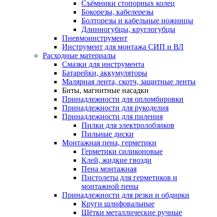
Съёмники стопорных колец
Бокорезы, кабелерезы
Болторезы и кабельные ножницы
Длинногубцы, круглогубцы
Пневмоинструмент
Инструмент для монтажа СИП и ВЛ
Расходные материалы
Смазки для инструмента
Батарейки, аккумуляторы
Малярная лента, скотч, защитные ленты
Биты, магнитные насадки
Принадлежности для опломбировки
Принадлежности для рукоделия
Принадлежности для пиления
Пилки для электролобзиков
Пильные диски
Монтажная пена, герметики
Герметики силиконовые
Клей, жидкие гвозди
Пена монтажная
Пистолеты для герметиков и
монтажной пены
Принадлежности для резки и обдирки
Круги шлифовальные
Щётки металлические ручные