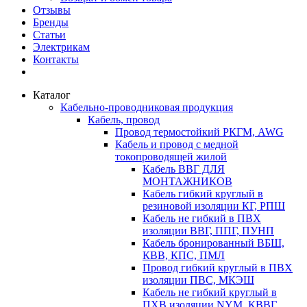
Отзывы
Бренды
Статьи
Электрикам
Контакты
Каталог
Кабельно-проводниковая продукция
Кабель, провод
Провод термостойкий РКГМ, AWG
Кабель и провод с медной
токопроводящей жилой
Кабель ВВГ ДЛЯ
МОНТАЖНИКОВ
Кабель гибкий круглый в
резиновой изоляции КГ, РПШ
Кабель не гибкий в ПВХ
изоляции ВВГ, ППГ, ПУНП
Кабель бронированный ВБШ,
КВВ, КПС, ПМЛ
Провод гибкий круглый в ПВХ
изоляции ПВС, МКЭШ
Кабель не гибкий круглый в
ПХВ изоляции NYM, КВВГ