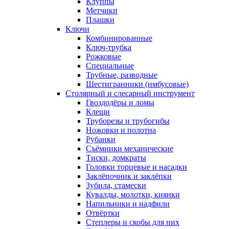
Клуппы
Метчики
Плашки
Ключи
Комбинированные
Ключ-трубка
Рожковые
Специальные
Трубные, разводные
Шестигранники (имбусовые)
Столярный и слесарный инструмент
Гвоздодёры и ломы
Клещи
Труборезы и трубогибы
Ножовки и полотна
Рубанки
Съёмники механические
Тиски, домкраты
Головки торцевые и насадки
Заклёпочник и заклёпки
Зубила, стамески
Кувалды, молотки, киянки
Напильники и надфили
Отвёртки
Степлеры и скобы для них