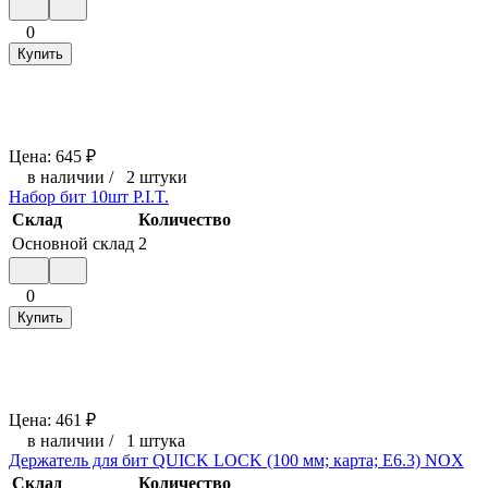
0
Купить
Цена:
645
₽
в наличии
/
2 штуки
Набор бит 10шт P.I.T.
Склад
Количество
Основной склад
2
0
Купить
Цена:
461
₽
в наличии
/
1 штука
Держатель для бит QUICK LOCK (100 мм; карта; E6.3) NOX
Склад
Количество