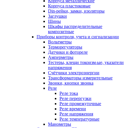
Корпуса металлические
Корпуса пластиковые
Din-рейки, замки, изоляторы
Заглушки
Шины
Шкафы распределительные
композитные
Приборы контроля, учета и сигнализации
Вольтметры
Терморегуляторы
Датчики и фотореле
Амперметры
Тестеры, клещи токоизм-ые, указатели
напряжения
Счётчики электроэнергии
Трансформаторы измерительные
Звонки, кнопки звонка
Реле
Реле тока
Реле перергузки
Реле промежуточные
Реле времени
Реле напряжения
Реле температурные
Манометры