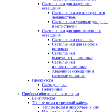
Светильники для наружного
освещения
Светильники архитектурные и
ландшафтные
Светильники уличные для дорог
и магистралей
Светильники для промышленного
освещения
Светильники станочные
Светильники для высоких
потолков
Светильники
пылевлагозащищенные
Светильники
взрывозащищенные
Аварийное освещение и
световые указатели
Прожектора
Светодиодные
Галогенные
Приборы обогрева и вентиляции
Вентиляторы
Тёплые полы и греющий кабель
Тёплые полы и аксессуары к ним
Нагревательный кабель