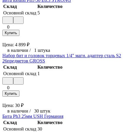
Бита torsion Ph1-50 E6.3 STRONG
Склад
Количество
Основной склад
5
0
Купить
Цена:
4 899
₽
в наличии
/
1 штука
Набор бит и головок торцевых 1/4" магн. адаптер сталь S2
26предметов GROSS
Склад
Количество
Основной склад
1
0
Купить
Цена:
30
₽
в наличии
/
30 штук
Бита Ph3 25мм USH Германия
Склад
Количество
Основной склад
30