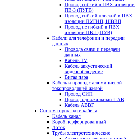
Провод гибкий в ПВХ изоляции
ПВ-3 (ПУГВ)
Провод гибкий плоский в ПВХ
изоляции ПУГНП, ШВВП
Провод не гибкий в ПВХ
изоляции ПВ-1 (ПУВ)
Кабели для телефонии и передачи
данных
Провода связи и передачи
данных
Кабель TV
Кабель аккустический,
видеонаблюдение
Витая пара
Кабель и провод с алюминиевой
токопроводящей жилой
Провод СИП
Провод одножильный ПАВ
Кабель АВВГ
Система прокладки кабеля
Кабель-канал
Короб перфорированный
Лоток
Трубы электротехнические
Аксессуары для мотажа труб