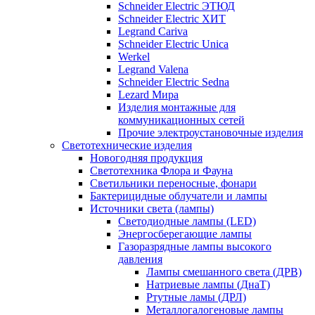
Schneider Electric ЭТЮД
Schneider Electric ХИТ
Legrand Cariva
Schneider Electric Unica
Werkel
Legrand Valena
Schneider Electric Sedna
Lezard Мира
Изделия монтажные для
коммуникационных сетей
Прочие электроустановочные изделия
Светотехнические изделия
Новогодняя продукция
Светотехника Флора и Фауна
Светильники переносные, фонари
Бактерицидные облучатели и лампы
Источники света (лампы)
Светодиодные лампы (LED)
Энергосберегающие лампы
Газоразрядные лампы высокого
давления
Лампы смешанного света (ДРВ)
Натриевые лампы (ДнаТ)
Ртутные ламы (ДРЛ)
Металлогалогеновые лампы