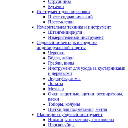
Струбцины
Кусачки
Инструмент для опресовки
Пресс гидравлический
Пресс-клещи
Измерительная техника и инструмент
Штангенциркули
Измерительный инструмент
Садовый инвентарь и средства
индивидуальной защиты
Черенки
Вёдра, лейки
Грабли, вилы
Инструмент для ухода за кустарниками
и деревьями
Ледорубы, ломы
Лопаты
Мотыги
Очки защитные, щитки, респираторы,
каски
Топоры, колуны
Щётки для подметания, метла
Шарнирно-губцевый инструмент
Ножницы по металлу, стеклорезы
Плоскогубцы