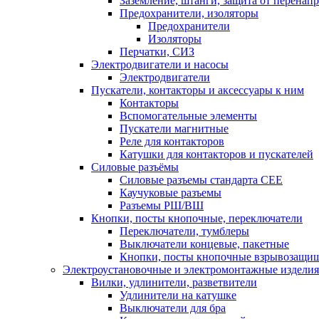
Заземление, штанги, защита от перенап
Предохранители, изоляторы
Предохранители
Изоляторы
Перчатки, СИЗ
Электродвигатели и насосы
Электродвигатели
Пускатели, контакторы и аксессуары к ним
Контакторы
Вспомогательные элементы
Пускатели магнитные
Реле для контакторов
Катушки для контакторов и пускателей
Силовые разъёмы
Силовые разъемы стандарта СЕЕ
Каучуковые разъемы
Разъемы РШ/ВШ
Кнопки, посты кнопочные, переключатели
Переключатели, тумблеры
Выключатели концевые, пакетные
Кнопки, посты кнопочные взрывозащи
Электроустановочные и электромонтажные изделия
Вилки, удлинители, разветвители
Удлинители на катушке
Выключатели для бра