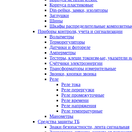
Корпуса пластиковые
Din-рейки, замки, изоляторы
Заглушки
Шины
Шкафы распределительные композитны
Приборы контроля, учета и сигнализации
Вольтметры
Терморегуляторы
Датчики и фотореле
Амперметры
Тестеры, клещи токоизм-ые, указатели 
Счётчики электроэнергии
Трансформаторы измерительные
Звонки, кнопки звонка
Реле
Реле тока
Реле перергузки
Реле промежуточные
Реле времени
Реле напряжения
Реле температурные
Манометры
Средства защиты ТБ
Знаки безопастности, лента сигнальная