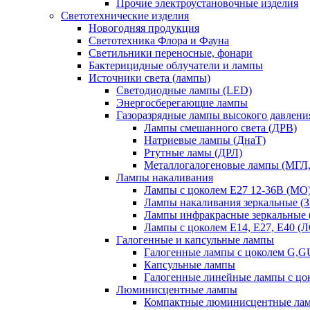
Прочие электроустановочные изделия
Светотехнические изделия
Новогодняя продукция
Светотехника Флора и Фауна
Светильники переносные, фонари
Бактерицидные облучатели и лампы
Источники света (лампы)
Светодиодные лампы (LED)
Энергосберегающие лампы
Газоразрядные лампы высокого давлени
Лампы смешанного света (ДРВ)
Натриевые лампы (ДнаТ)
Ртутные ламы (ДРЛ)
Металлогалогеновые лампы (МГЛ
Лампы накаливания
Лампы с цоколем Е27 12-36В (МО
Лампы накаливания зеркальные (З
Лампы инфракрасные зеркальные
Лампы с цоколем Е14, Е27, Е40 (
Галогенные и капсульные лампы
Галогенные лампы с цоколем G,
Капсульные лампы
Галогенные линейные лампы с цо
Люминисцентные лампы
Компактные люминисцентные ла