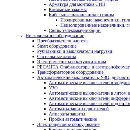
Арматура для монтажа СИП
Клеммные зажимы
Кабельные наконечники, гильзы
Изолированные наконечники, гил
Неизолированные наконечники, г
Связь, телекоммуникации
Низковольтное оборудование
Преобразователи частоты
Smart оборудование
Рубильники и выключатели нагрузки
Сигнальные лампы
Электромагниты и катушки к ним
РЕСАНТА Стабилизаторы и автотрансформа
Трансформаторное оборудование
Автоматические выключатели, УЗО, диф.авт
Автоматические выключатели в модуль
УЗО
Автоматические выключатели в литом к
Автоматические выключатели дифферин
Автоматические выключатели под опло
Автоматы защиты двигателей
Аппараты защиты
Пробки автоматические
Электрощитовое оборудование
Корпуса металлические