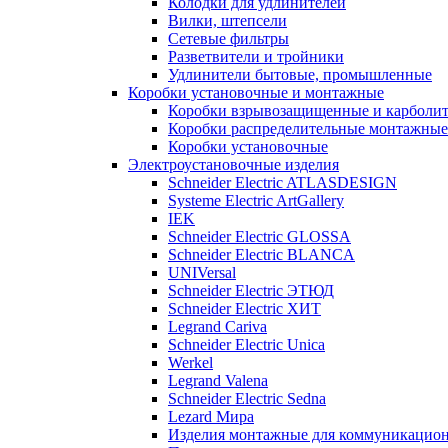
Колодки для удлинителей
Вилки, штепсели
Сетевые фильтры
Разветвители и тройники
Удлинители бытовые, промышленные
Коробки установочные и монтажные
Коробки взрывозащищенные и карболи
Коробки распределительные монтажные
Коробки установочные
Электроустановочные изделия
Schneider Electric ATLASDESIGN
Systeme Electric ArtGallery
IEK
Schneider Electric GLOSSA
Schneider Electric BLANCA
UNIVersal
Schneider Electric ЭТЮД
Schneider Electric ХИТ
Legrand Cariva
Schneider Electric Unica
Werkel
Legrand Valena
Schneider Electric Sedna
Lezard Мира
Изделия монтажные для коммуникацион