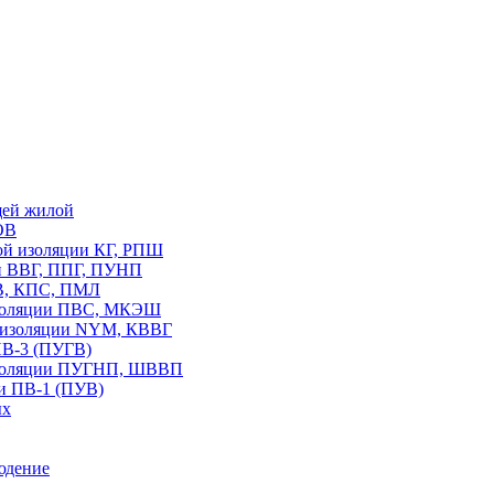
щей жилой
ОВ
вой изоляции КГ, РПШ
ии ВВГ, ППГ, ПУНП
В, КПС, ПМЛ
изоляции ПВС, МКЭШ
В изоляции NYM, КВВГ
ПВ-3 (ПУГВ)
изоляции ПУГНП, ШВВП
и ПВ-1 (ПУВ)
ых
юдение