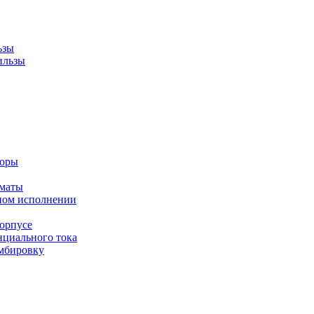
ьзы
ильзы
торы
оматы
ном исполнении
орпусе
циального тока
мбировку