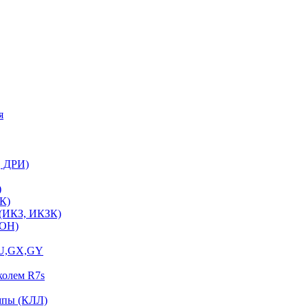
я
, ДРИ)
)
К)
 (ИКЗ, ИКЗК)
ЛОН)
GU,GX,GY
колем R7s
мпы (КЛЛ)