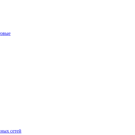
товые
ных сетей