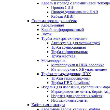
Кабель и провод с алюминиевой токоп
Провод СИП
Провод одножильный ПАВ
Кабель АВВГ
Система прокладки кабеля
Кабель-канал
Короб перфорированный
Лоток
Трубы электротехнические
Аксессуары для мотажа труб
Труба армированная
Труба гофрированная
Труба жёсткая
Металлорукав
Металлорукав в ПВХ оболочке
Металлорукав с ХБ уплотнением
Трубка термоусадочная, ПВХ
Трубка термоусадочная
Трубка ПВХ (кембрик)
Изделия для изоляции, крепления и ма
Маркировочные ленты, бирки, ма
Изделия для крепления кабеля
Изоляционные ленты
Кабельная арматура
Кабельные вводы, сальнки, муфты