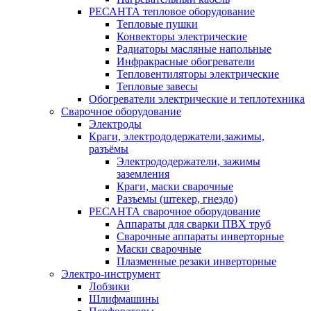
РЕСАНТА тепловое оборудование
Тепловые пушки
Конвекторы электрические
Радиаторы масляные напольные
Инфракрасные обогреватели
Тепловентиляторы электрические
Тепловые завесы
Обогреватели электрические и теплотехника
Сварочное оборудование
Электроды
Краги, электрододержатели,зажимы,
разъёмы
Электрододержатели, зажимы
заземления
Краги, маски сварочные
Разъемы (штекер, гнездо)
РЕСАНТА сварочное оборудование
Аппараты для сварки ПВХ труб
Сварочные аппараты инверторные
Маски сварочные
Плазменные резаки инверторные
Электро-инструмент
Лобзики
Шлифмашины