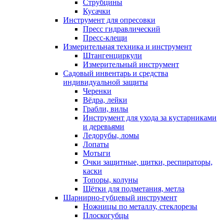
Струбцины
Кусачки
Инструмент для опресовки
Пресс гидравлический
Пресс-клещи
Измерительная техника и инструмент
Штангенциркули
Измерительный инструмент
Садовый инвентарь и средства
индивидуальной защиты
Черенки
Вёдра, лейки
Грабли, вилы
Инструмент для ухода за кустарниками
и деревьями
Ледорубы, ломы
Лопаты
Мотыги
Очки защитные, щитки, респираторы,
каски
Топоры, колуны
Щётки для подметания, метла
Шарнирно-губцевый инструмент
Ножницы по металлу, стеклорезы
Плоскогубцы