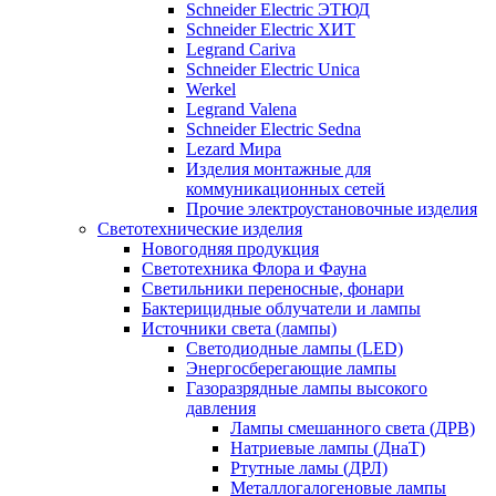
Schneider Electric ЭТЮД
Schneider Electric ХИТ
Legrand Cariva
Schneider Electric Unica
Werkel
Legrand Valena
Schneider Electric Sedna
Lezard Мира
Изделия монтажные для
коммуникационных сетей
Прочие электроустановочные изделия
Светотехнические изделия
Новогодняя продукция
Светотехника Флора и Фауна
Светильники переносные, фонари
Бактерицидные облучатели и лампы
Источники света (лампы)
Светодиодные лампы (LED)
Энергосберегающие лампы
Газоразрядные лампы высокого
давления
Лампы смешанного света (ДРВ)
Натриевые лампы (ДнаТ)
Ртутные ламы (ДРЛ)
Металлогалогеновые лампы