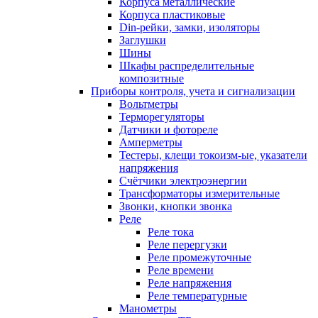
Корпуса металлические
Корпуса пластиковые
Din-рейки, замки, изоляторы
Заглушки
Шины
Шкафы распределительные
композитные
Приборы контроля, учета и сигнализации
Вольтметры
Терморегуляторы
Датчики и фотореле
Амперметры
Тестеры, клещи токоизм-ые, указатели
напряжения
Счётчики электроэнергии
Трансформаторы измерительные
Звонки, кнопки звонка
Реле
Реле тока
Реле перергузки
Реле промежуточные
Реле времени
Реле напряжения
Реле температурные
Манометры