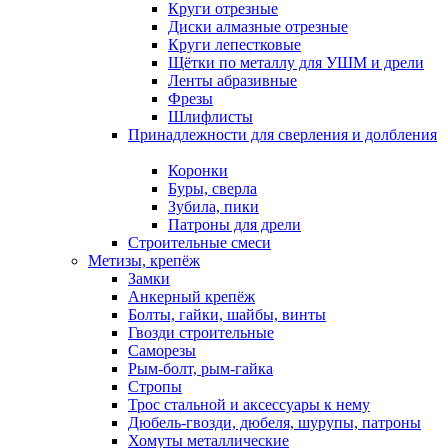
Круги отрезные
Диски алмазные отрезные
Круги лепестковые
Щётки по металлу для УШМ и дрели
Ленты абразивные
Фрезы
Шлифлисты
Принадлежности для сверления и долбления
Коронки
Буры, сверла
Зубила, пики
Патроны для дрели
Строительные смеси
Метизы, крепёж
Замки
Анкерный крепёж
Болты, гайки, шайбы, винты
Гвозди строительные
Саморезы
Рым-болт, рым-гайка
Стропы
Трос стальной и аксессуары к нему
Дюбель-гвозди, дюбеля, шурупы, патроны
Хомуты металлические