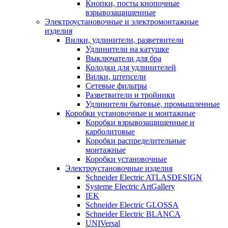
Кнопки, посты кнопочные
взрывозащищенные
Электроустановочные и электромонтажные
изделия
Вилки, удлинители, разветвители
Удлинители на катушке
Выключатели для бра
Колодки для удлинителей
Вилки, штепсели
Сетевые фильтры
Разветвители и тройники
Удлинители бытовые, промышленные
Коробки установочные и монтажные
Коробки взрывозащищенные и
карболитовые
Коробки распределительные
монтажные
Коробки установочные
Электроустановочные изделия
Schneider Electric ATLASDESIGN
Systeme Electric ArtGallery
IEK
Schneider Electric GLOSSA
Schneider Electric BLANCA
UNIVersal