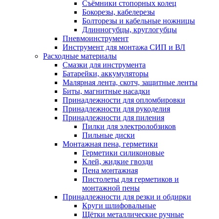
Съёмники стопорных колец
Бокорезы, кабелерезы
Болторезы и кабельные ножницы
Длинногубцы, круглогубцы
Пневмоинструмент
Инструмент для монтажа СИП и ВЛ
Расходные материалы
Смазки для инструмента
Батарейки, аккумуляторы
Малярная лента, скотч, защитные ленты
Биты, магнитные насадки
Принадлежности для опломбировки
Принадлежности для рукоделия
Принадлежности для пиления
Пилки для электролобзиков
Пильные диски
Монтажная пена, герметики
Герметики силиконовые
Клей, жидкие гвозди
Пена монтажная
Пистолеты для герметиков и
монтажной пены
Принадлежности для резки и обдирки
Круги шлифовальные
Щётки металлические ручные