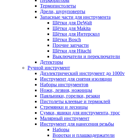
Перфораторы
Термопистолеты
Дрели, шуруповерты
Запасные части для инструмента
Щётки для DeWalt
Щётки для Makita
Щётки для Интерскол
Щётки Bosch
Прочие запчасти
Щётки для Hitachi
Выключатели и переключатели
Детекторы
Ручной инструмент
Диэлектрический инструмент до 1000v
Инструмент для снятия изоляции
Наборы инструментов
Ножи, лезвия, ножницы
Паяльники, горелки, резаки
Пистолеты клеевые и термоклей
Стремянки и лесницы
Сумки, ящики для инструмента, трос
Малярный инструмент
Инструмент для нанесения резьбы
Наборы
Воротки и плашкодержатели