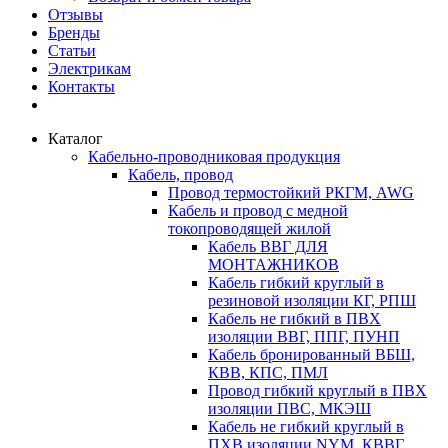
Отзывы
Бренды
Статьи
Электрикам
Контакты
Каталог
Кабельно-проводниковая продукция
Кабель, провод
Провод термостойкий РКГМ, AWG
Кабель и провод с медной
токопроводящей жилой
Кабель ВВГ ДЛЯ
МОНТАЖНИКОВ
Кабель гибкий круглый в
резиновой изоляции КГ, РПШ
Кабель не гибкий в ПВХ
изоляции ВВГ, ППГ, ПУНП
Кабель бронированный ВБШ,
КВВ, КПС, ПМЛ
Провод гибкий круглый в ПВХ
изоляции ПВС, МКЭШ
Кабель не гибкий круглый в
ПХВ изоляции NYM, КВВГ