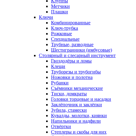
Клуппы
Метчики
Плашки
Ключи
Комбинированные
Ключ-трубка
Рожковые
Специальные
Трубные, разводные
Шестигранники (имбусовые)
Столярный и слесарный инструмент
Гвоздодёры и ломы
Клещи
Труборезы и трубогибы
Ножовки и полотна
Рубанки
Съёмники механические
Тиски, домкраты
Головки торцевые и насадки
Заклёпочник и заклёпки
Зубила, стамески
Кувалды, молотки, киянки
Напильники и надфили
Отвёртки
Степлеры и скобы для них