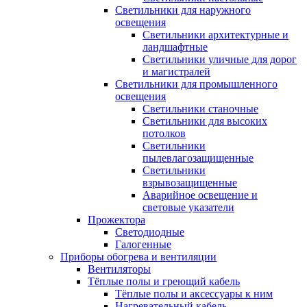
Светильники для наружного
освещения
Светильники архитектурные и
ландшафтные
Светильники уличные для дорог
и магистралей
Светильники для промышленного
освещения
Светильники станочные
Светильники для высоких
потолков
Светильники
пылевлагозащищенные
Светильники
взрывозащищенные
Аварийное освещение и
световые указатели
Прожектора
Светодиодные
Галогенные
Приборы обогрева и вентиляции
Вентиляторы
Тёплые полы и греющий кабель
Тёплые полы и аксессуары к ним
Нагревательный кабель