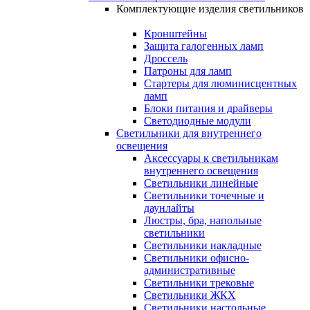
Комплектующие изделия светильников
Кронштейны
Защита галогенных ламп
Дроссель
Патроны для ламп
Стартеры для люминисцентных
ламп
Блоки питания и драйверы
Светодиодные модули
Светильники для внутреннего
освещения
Аксессуары к светильникам
внутреннего освещения
Светильники линейные
Светильники точечные и
даунлайты
Люстры, бра, напольные
светильники
Светильники накладные
Светильники офисно-
административные
Светильники трековые
Светильники ЖКХ
Светильники настольные