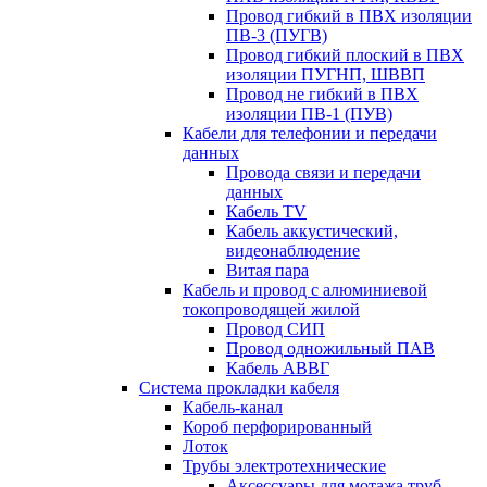
Провод гибкий в ПВХ изоляции
ПВ-3 (ПУГВ)
Провод гибкий плоский в ПВХ
изоляции ПУГНП, ШВВП
Провод не гибкий в ПВХ
изоляции ПВ-1 (ПУВ)
Кабели для телефонии и передачи
данных
Провода связи и передачи
данных
Кабель TV
Кабель аккустический,
видеонаблюдение
Витая пара
Кабель и провод с алюминиевой
токопроводящей жилой
Провод СИП
Провод одножильный ПАВ
Кабель АВВГ
Система прокладки кабеля
Кабель-канал
Короб перфорированный
Лоток
Трубы электротехнические
Аксессуары для мотажа труб