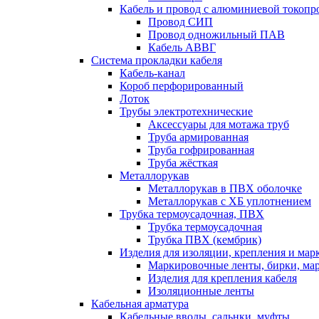
Кабель и провод с алюминиевой токоп
Провод СИП
Провод одножильный ПАВ
Кабель АВВГ
Система прокладки кабеля
Кабель-канал
Короб перфорированный
Лоток
Трубы электротехнические
Аксессуары для мотажа труб
Труба армированная
Труба гофрированная
Труба жёсткая
Металлорукав
Металлорукав в ПВХ оболочке
Металлорукав с ХБ уплотнением
Трубка термоусадочная, ПВХ
Трубка термоусадочная
Трубка ПВХ (кембрик)
Изделия для изоляции, крепления и ма
Маркировочные ленты, бирки, ма
Изделия для крепления кабеля
Изоляционные ленты
Кабельная арматура
Кабельные вводы, сальнки, муфты