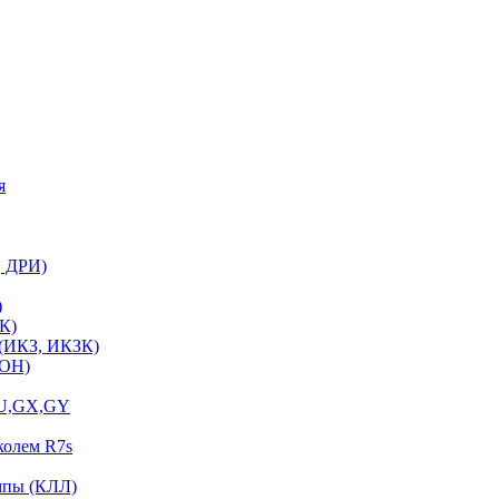
я
, ДРИ)
)
К)
 (ИКЗ, ИКЗК)
ЛОН)
GU,GX,GY
колем R7s
мпы (КЛЛ)