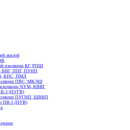
щей жилой
ОВ
вой изоляции КГ, РПШ
ии ВВГ, ППГ, ПУНП
В, КПС, ПМЛ
изоляции ПВС, МКЭШ
В изоляции NYM, КВВГ
ПВ-3 (ПУГВ)
изоляции ПУГНП, ШВВП
и ПВ-1 (ПУВ)
ых
юдение