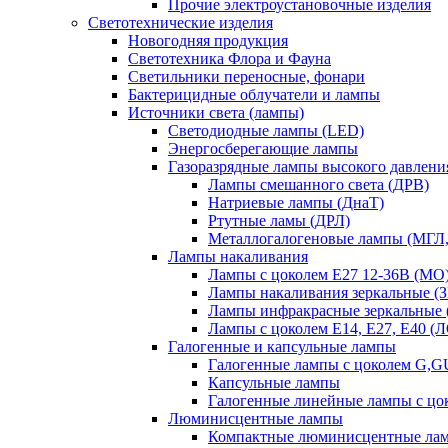
Прочие электроустановочные изделия
Светотехнические изделия
Новогодняя продукция
Светотехника Флора и Фауна
Светильники переносные, фонари
Бактерицидные облучатели и лампы
Источники света (лампы)
Светодиодные лампы (LED)
Энергосберегающие лампы
Газоразрядные лампы высокого давлени
Лампы смешанного света (ДРВ)
Натриевые лампы (ДнаТ)
Ртутные ламы (ДРЛ)
Металлогалогеновые лампы (МГЛ
Лампы накаливания
Лампы с цоколем Е27 12-36В (МО
Лампы накаливания зеркальные (З
Лампы инфракрасные зеркальные
Лампы с цоколем Е14, Е27, Е40 (
Галогенные и капсульные лампы
Галогенные лампы с цоколем G,
Капсульные лампы
Галогенные линейные лампы с цо
Люминисцентные лампы
Компактные люминисцентные ла