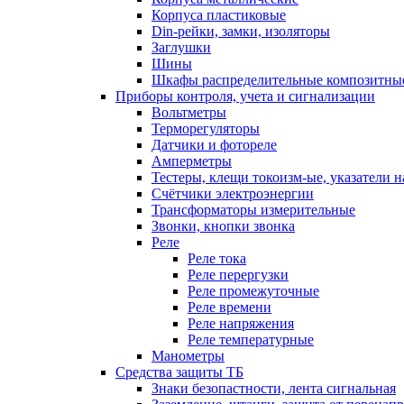
Корпуса пластиковые
Din-рейки, замки, изоляторы
Заглушки
Шины
Шкафы распределительные композитны
Приборы контроля, учета и сигнализации
Вольтметры
Терморегуляторы
Датчики и фотореле
Амперметры
Тестеры, клещи токоизм-ые, указатели 
Счётчики электроэнергии
Трансформаторы измерительные
Звонки, кнопки звонка
Реле
Реле тока
Реле перергузки
Реле промежуточные
Реле времени
Реле напряжения
Реле температурные
Манометры
Средства защиты ТБ
Знаки безопастности, лента сигнальная