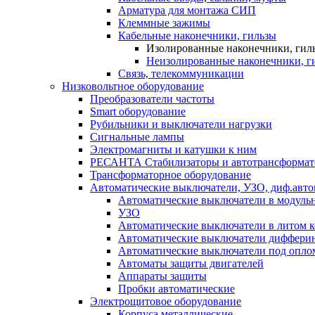
Арматура для монтажа СИП
Клеммные зажимы
Кабельные наконечники, гильзы
Изолированные наконечники, гил
Неизолированные наконечники, г
Связь, телекоммуникации
Низковольтное оборудование
Преобразователи частоты
Smart оборудование
Рубильники и выключатели нагрузки
Сигнальные лампы
Электромагниты и катушки к ним
РЕСАНТА Стабилизаторы и автотрансформа
Трансформаторное оборудование
Автоматические выключатели, УЗО, диф.авт
Автоматические выключатели в модуль
УЗО
Автоматические выключатели в литом к
Автоматические выключатели дифферин
Автоматические выключатели под опло
Автоматы защиты двигателей
Аппараты защиты
Пробки автоматические
Электрощитовое оборудование
Корпуса металлические