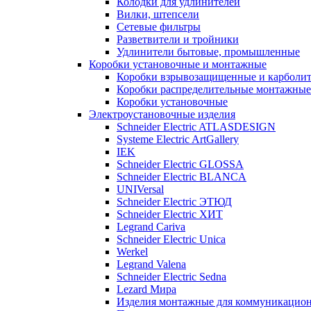
Колодки для удлинителей
Вилки, штепсели
Сетевые фильтры
Разветвители и тройники
Удлинители бытовые, промышленные
Коробки установочные и монтажные
Коробки взрывозащищенные и карболи
Коробки распределительные монтажные
Коробки установочные
Электроустановочные изделия
Schneider Electric ATLASDESIGN
Systeme Electric ArtGallery
IEK
Schneider Electric GLOSSA
Schneider Electric BLANCA
UNIVersal
Schneider Electric ЭТЮД
Schneider Electric ХИТ
Legrand Cariva
Schneider Electric Unica
Werkel
Legrand Valena
Schneider Electric Sedna
Lezard Мира
Изделия монтажные для коммуникацион