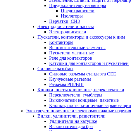
Заземление, штанги, защита от перенап
Предохранители, изоляторы
Предохранители
Изоляторы
Перчатки, СИЗ
Электродвигатели и насосы
Электродвигатели
Пускатели, контакторы и аксессуары к ним
Контакторы
Вспомогательные элементы
Пускатели магнитные
Реле для контакторов
Катушки для контакторов и пускателей
Силовые разъёмы
Силовые разъемы стандарта СЕЕ
Каучуковые разъемы
Разъемы РШ/ВШ
Кнопки, посты кнопочные, переключатели
Переключатели, тумблеры
Выключатели концевые, пакетные
Кнопки, посты кнопочные взрывозащи
Электроустановочные и электромонтажные изделия
Вилки, удлинители, разветвители
Удлинители на катушке
Выключатели для бра