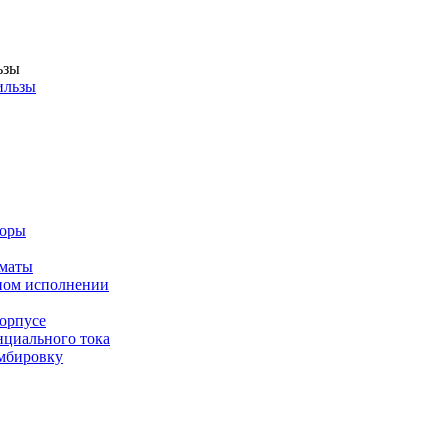
ьзы
ильзы
торы
оматы
ном исполнении
орпусе
циального тока
мбировку