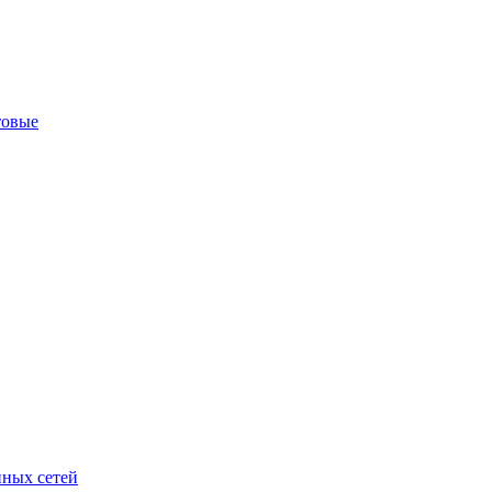
товые
ных сетей