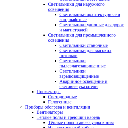
Светильники для наружного
освещения
Светильники архитектурные и
ландшафтные
Светильники уличные для дорог
и магистралей
Светильники для промышленного
освещения
Светильники станочные
Светильники для высоких
потолков
Светильники
пылевлагозащищенные
Светильники
взрывозащищенные
Аварийное освещение и
световые указатели
Прожектора
Светодиодные
Галогенные
Приборы обогрева и вентиляции
Вентиляторы
Тёплые полы и греющий кабель
Тёплые полы и аксессуары к ним
Нагревательный кабель