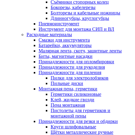
Съёмники стопорных колец
Бокорезы, кабелерезы
Болторезы и кабельные ножницы
Длинногубцы, круглогубцы
Пневмоинструмент
Инструмент для монтажа СИП и ВЛ
Расходные материалы
Смазки для инструмента
Батарейки, аккумуляторы
Малярная лента, скотч, защитные ленты
Биты, магнитные насадки
Принадлежности для опломбировки
Принадлежности для рукоделия
Принадлежности для пиления
Пилки для электролобзиков
Пильные диски
Монтажная пена, герметики
Герметики силиконовые
Клей, жидкие гвозди
Пена монтажная
Пистолеты для герметиков и
монтажной пены
Принадлежности для резки и обдирки
Круги шлифовальные
Щётки металлические ручные