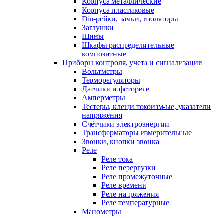
Корпуса металлические
Корпуса пластиковые
Din-рейки, замки, изоляторы
Заглушки
Шины
Шкафы распределительные
композитные
Приборы контроля, учета и сигнализации
Вольтметры
Терморегуляторы
Датчики и фотореле
Амперметры
Тестеры, клещи токоизм-ые, указатели
напряжения
Счётчики электроэнергии
Трансформаторы измерительные
Звонки, кнопки звонка
Реле
Реле тока
Реле перергузки
Реле промежуточные
Реле времени
Реле напряжения
Реле температурные
Манометры