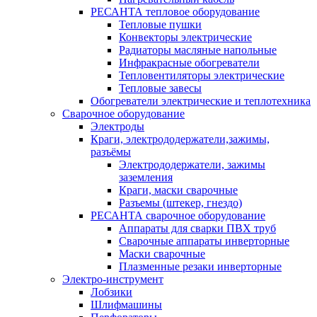
РЕСАНТА тепловое оборудование
Тепловые пушки
Конвекторы электрические
Радиаторы масляные напольные
Инфракрасные обогреватели
Тепловентиляторы электрические
Тепловые завесы
Обогреватели электрические и теплотехника
Сварочное оборудование
Электроды
Краги, электрододержатели,зажимы,
разъёмы
Электрододержатели, зажимы
заземления
Краги, маски сварочные
Разъемы (штекер, гнездо)
РЕСАНТА сварочное оборудование
Аппараты для сварки ПВХ труб
Сварочные аппараты инверторные
Маски сварочные
Плазменные резаки инверторные
Электро-инструмент
Лобзики
Шлифмашины