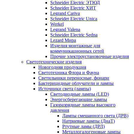
Schneider Electric ЭТЮД
Schneider Electric ХИТ
Legrand Cariva
Schneider Electric Unica
Werkel
Legrand Valena
Schneider Electric Sedna
Lezard Мира
Изделия монтажные для
коммуникационных сетей
Прочие электроустановочные изделия
Светотехнические изделия
Новогодняя продукция
Светотехника Флора и Фауна
Светильники переносные, фонари
Бактерицидные облучатели и лампы
Источники света (лампы)
Светодиодные лампы (LED)
Энергосберегающие лампы
Газоразрядные лампы высокого
давления
Лампы смешанного света (ДРВ)
Натриевые лампы (ДнаТ)
Ртутные ламы (ДРЛ)
Металлогалогеновые лампы