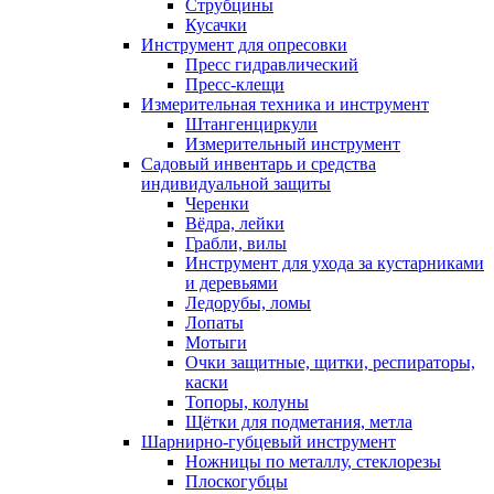
Струбцины
Кусачки
Инструмент для опресовки
Пресс гидравлический
Пресс-клещи
Измерительная техника и инструмент
Штангенциркули
Измерительный инструмент
Садовый инвентарь и средства
индивидуальной защиты
Черенки
Вёдра, лейки
Грабли, вилы
Инструмент для ухода за кустарниками
и деревьями
Ледорубы, ломы
Лопаты
Мотыги
Очки защитные, щитки, респираторы,
каски
Топоры, колуны
Щётки для подметания, метла
Шарнирно-губцевый инструмент
Ножницы по металлу, стеклорезы
Плоскогубцы