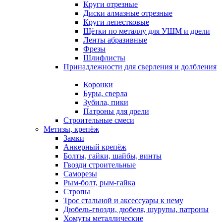
Круги отрезные
Диски алмазные отрезные
Круги лепестковые
Щётки по металлу для УШМ и дрели
Ленты абразивные
Фрезы
Шлифлисты
Принадлежности для сверления и долбления
Коронки
Буры, сверла
Зубила, пики
Патроны для дрели
Строительные смеси
Метизы, крепёж
Замки
Анкерный крепёж
Болты, гайки, шайбы, винты
Гвозди строительные
Саморезы
Рым-болт, рым-гайка
Стропы
Трос стальной и аксессуары к нему
Дюбель-гвозди, дюбеля, шурупы, патроны
Хомуты металлические