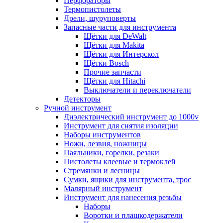
Перфораторы
Термопистолеты
Дрели, шуруповерты
Запасные части для инструмента
Щётки для DeWalt
Щётки для Makita
Щётки для Интерскол
Щётки Bosch
Прочие запчасти
Щётки для Hitachi
Выключатели и переключатели
Детекторы
Ручной инструмент
Диэлектрический инструмент до 1000v
Инструмент для снятия изоляции
Наборы инструментов
Ножи, лезвия, ножницы
Паяльники, горелки, резаки
Пистолеты клеевые и термоклей
Стремянки и лесницы
Сумки, ящики для инструмента, трос
Малярный инструмент
Инструмент для нанесения резьбы
Наборы
Воротки и плашкодержатели