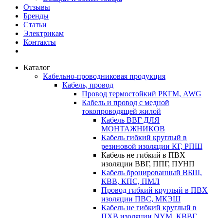
Отзывы
Бренды
Статьи
Электрикам
Контакты
Каталог
Кабельно-проводниковая продукция
Кабель, провод
Провод термостойкий РКГМ, AWG
Кабель и провод с медной
токопроводящей жилой
Кабель ВВГ ДЛЯ
МОНТАЖНИКОВ
Кабель гибкий круглый в
резиновой изоляции КГ, РПШ
Кабель не гибкий в ПВХ
изоляции ВВГ, ППГ, ПУНП
Кабель бронированный ВБШ,
КВВ, КПС, ПМЛ
Провод гибкий круглый в ПВХ
изоляции ПВС, МКЭШ
Кабель не гибкий круглый в
ПХВ изоляции NYM, КВВГ