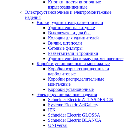
Кнопки, посты кнопочные
взрывозащищенные
Электроустановочные и электромонтажные
изделия
Вилки, удлинители, разветвители
Удлинители на катушке
Выключатели для бра
Колодки для удлинителей
Вилки, штепсели
Сетевые фильтры
Разветвители и тройники
Удлинители бытовые, промышленные
Коробки установочные и монтажные
Коробки взрывозащищенные и
карболитовые
Коробки распределительные
монтажные
Коробки установочные
Электроустановочные изделия
Schneider Electric ATLASDESIGN
Systeme Electric ArtGallery
IEK
Schneider Electric GLOSSA
Schneider Electric BLANCA
UNIVersal