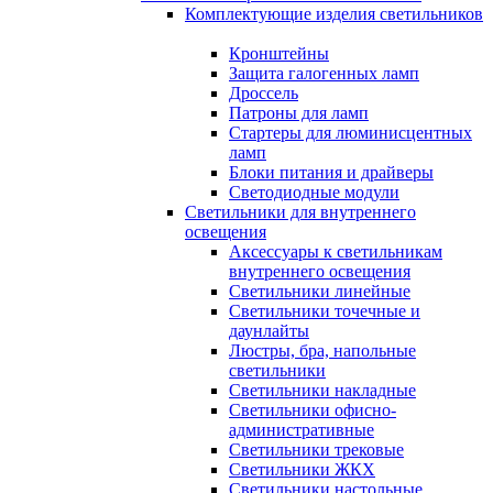
Комплектующие изделия светильников
Кронштейны
Защита галогенных ламп
Дроссель
Патроны для ламп
Стартеры для люминисцентных
ламп
Блоки питания и драйверы
Светодиодные модули
Светильники для внутреннего
освещения
Аксессуары к светильникам
внутреннего освещения
Светильники линейные
Светильники точечные и
даунлайты
Люстры, бра, напольные
светильники
Светильники накладные
Светильники офисно-
административные
Светильники трековые
Светильники ЖКХ
Светильники настольные