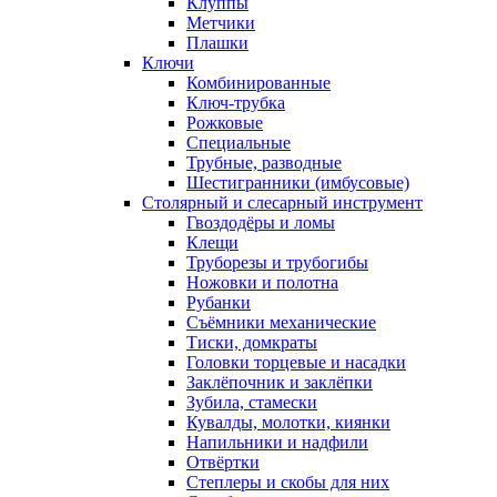
Клуппы
Метчики
Плашки
Ключи
Комбинированные
Ключ-трубка
Рожковые
Специальные
Трубные, разводные
Шестигранники (имбусовые)
Столярный и слесарный инструмент
Гвоздодёры и ломы
Клещи
Труборезы и трубогибы
Ножовки и полотна
Рубанки
Съёмники механические
Тиски, домкраты
Головки торцевые и насадки
Заклёпочник и заклёпки
Зубила, стамески
Кувалды, молотки, киянки
Напильники и надфили
Отвёртки
Степлеры и скобы для них