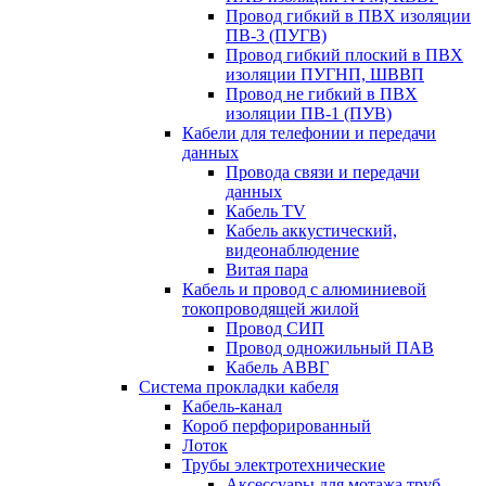
Провод гибкий в ПВХ изоляции
ПВ-3 (ПУГВ)
Провод гибкий плоский в ПВХ
изоляции ПУГНП, ШВВП
Провод не гибкий в ПВХ
изоляции ПВ-1 (ПУВ)
Кабели для телефонии и передачи
данных
Провода связи и передачи
данных
Кабель TV
Кабель аккустический,
видеонаблюдение
Витая пара
Кабель и провод с алюминиевой
токопроводящей жилой
Провод СИП
Провод одножильный ПАВ
Кабель АВВГ
Система прокладки кабеля
Кабель-канал
Короб перфорированный
Лоток
Трубы электротехнические
Аксессуары для мотажа труб