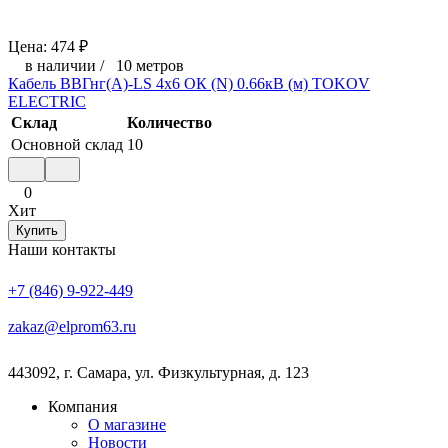
Цена:
474
₽
в наличии
/
10 метров
Кабель ВВГнг(А)-LS 4х6 ОК (N) 0.66кВ (м) TOKOV
ELECTRIC
Склад
Количество
Основной склад
10
0
Хит
Купить
Наши контакты
+7 (846) 9-922-449
zakaz@elprom63.ru
443092
,
г. Самара
,
ул. Физкультурная, д. 123
Компания
О магазине
Новости