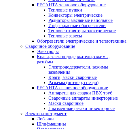
РЕСАНТА тепловое оборудование
Тепловые пушки
Конвекторы электрические
Радиаторы масляные напольные
Инфракрасные обогреватели
Тепловентиляторы электрические
Тепловые завесы
Обогреватели электрические и теплотехника
Сварочное оборудование
Электроды
Краги, электрододержатели,зажимы,
разъёмы
Электрододержатели, зажимы
заземления
Краги, маски сварочные
Разъемы (штекер, гнездо)
РЕСАНТА сварочное оборудование
Аппараты для сварки ПВХ труб
Сварочные аппараты инверторные
Маски сварочные
Плазменные резаки инверторные
Электро-инструмент
Лобзики
Шлифмашины