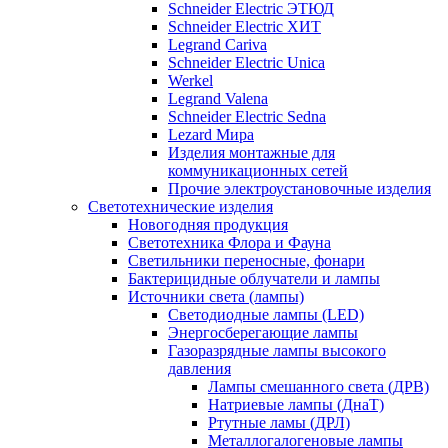
Schneider Electric ЭТЮД
Schneider Electric ХИТ
Legrand Cariva
Schneider Electric Unica
Werkel
Legrand Valena
Schneider Electric Sedna
Lezard Мира
Изделия монтажные для
коммуникационных сетей
Прочие электроустановочные изделия
Светотехнические изделия
Новогодняя продукция
Светотехника Флора и Фауна
Светильники переносные, фонари
Бактерицидные облучатели и лампы
Источники света (лампы)
Светодиодные лампы (LED)
Энергосберегающие лампы
Газоразрядные лампы высокого
давления
Лампы смешанного света (ДРВ)
Натриевые лампы (ДнаТ)
Ртутные ламы (ДРЛ)
Металлогалогеновые лампы