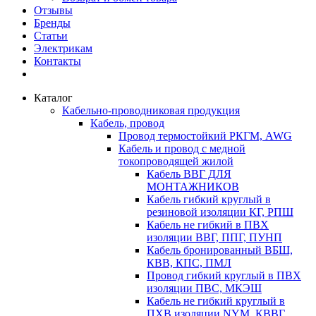
Отзывы
Бренды
Статьи
Электрикам
Контакты
Каталог
Кабельно-проводниковая продукция
Кабель, провод
Провод термостойкий РКГМ, AWG
Кабель и провод с медной
токопроводящей жилой
Кабель ВВГ ДЛЯ
МОНТАЖНИКОВ
Кабель гибкий круглый в
резиновой изоляции КГ, РПШ
Кабель не гибкий в ПВХ
изоляции ВВГ, ППГ, ПУНП
Кабель бронированный ВБШ,
КВВ, КПС, ПМЛ
Провод гибкий круглый в ПВХ
изоляции ПВС, МКЭШ
Кабель не гибкий круглый в
ПХВ изоляции NYM, КВВГ