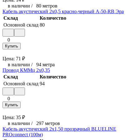
в наличии
/
80 метров
Кабель акустический 2х0,5 красно-черный A-50-RB Эра
Склад
Количество
Основной склад
80
0
Купить
Цена:
71
₽
в наличии
/
94 метра
Провод КММц 2х0,35
Склад
Количество
Основной склад
94
0
Купить
Цена:
35
₽
в наличии
/
297 метров
Кабель акустический 2х1,50 прозрачный BLUELINE
PROconnect (100м)