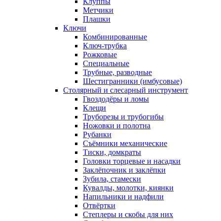
Клуппы
Метчики
Плашки
Ключи
Комбинированные
Ключ-трубка
Рожковые
Специальные
Трубные, разводные
Шестигранники (имбусовые)
Столярный и слесарный инструмент
Гвоздодёры и ломы
Клещи
Труборезы и трубогибы
Ножовки и полотна
Рубанки
Съёмники механические
Тиски, домкраты
Головки торцевые и насадки
Заклёпочник и заклёпки
Зубила, стамески
Кувалды, молотки, киянки
Напильники и надфили
Отвёртки
Степлеры и скобы для них