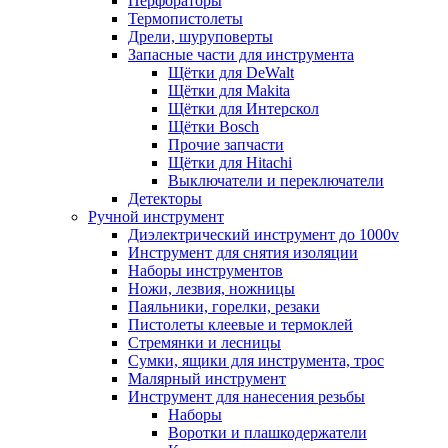
Перфораторы
Термопистолеты
Дрели, шуруповерты
Запасные части для инструмента
Щётки для DeWalt
Щётки для Makita
Щётки для Интерскол
Щётки Bosch
Прочие запчасти
Щётки для Hitachi
Выключатели и переключатели
Детекторы
Ручной инструмент
Диэлектрический инструмент до 1000v
Инструмент для снятия изоляции
Наборы инструментов
Ножи, лезвия, ножницы
Паяльники, горелки, резаки
Пистолеты клеевые и термоклей
Стремянки и лесницы
Сумки, ящики для инструмента, трос
Малярный инструмент
Инструмент для нанесения резьбы
Наборы
Воротки и плашкодержатели