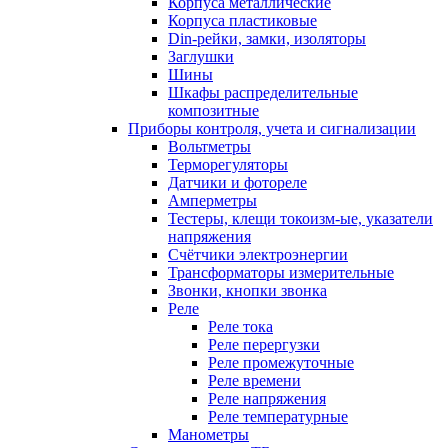
Корпуса металлические
Корпуса пластиковые
Din-рейки, замки, изоляторы
Заглушки
Шины
Шкафы распределительные
композитные
Приборы контроля, учета и сигнализации
Вольтметры
Терморегуляторы
Датчики и фотореле
Амперметры
Тестеры, клещи токоизм-ые, указатели
напряжения
Счётчики электроэнергии
Трансформаторы измерительные
Звонки, кнопки звонка
Реле
Реле тока
Реле перергузки
Реле промежуточные
Реле времени
Реле напряжения
Реле температурные
Манометры