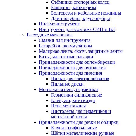
Съёмники стопорных колец
Бокорезы, кабелерезы
Болторезы и кабельные ножницы
Длинногубцы, круглогубцы
Пневмоинструмент
Инструмент для монтажа СИП и ВЛ
Расходные материалы
Смазки для инструмента
Батарейки, аккумуляторы
Малярная лента, скотч, защитные ленты
Биты, магнитные насадки
Принадлежности для опломбировки
Принадлежности для рукоделия
Принадлежности для пиления
Пилки для электролобзиков
Пильные диски
Монтажная пена, герметики
Герметики силиконовые
Клей, жидкие гвозди
Пена монтажная
Пистолеты для герметиков и
монтажной пены
Принадлежности для резки и обдирки
Круги шлифовальные
Щётки металлические ручные