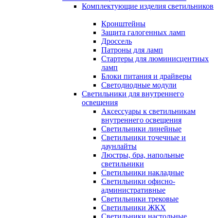
Комплектующие изделия светильников
Кронштейны
Защита галогенных ламп
Дроссель
Патроны для ламп
Стартеры для люминисцентных
ламп
Блоки питания и драйверы
Светодиодные модули
Светильники для внутреннего
освещения
Аксессуары к светильникам
внутреннего освещения
Светильники линейные
Светильники точечные и
даунлайты
Люстры, бра, напольные
светильники
Светильники накладные
Светильники офисно-
административные
Светильники трековые
Светильники ЖКХ
Светильники настольные