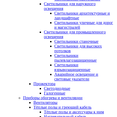
Светильники для наружного
освещения
Светильники архитектурные и
ландшафтные
Светильники уличные для дорог
и магистралей
Светильники для промышленного
освещения
Светильники станочные
Светильники для высоких
потолков
Светильники
пылевлагозащищенные
Светильники
взрывозащищенные
Аварийное освещение и
световые указатели
Прожектора
Светодиодные
Галогенные
Приборы обогрева и вентиляции
Вентиляторы
Тёплые полы и греющий кабель
Тёплые полы и аксессуары к ним
Нагревательный кабель