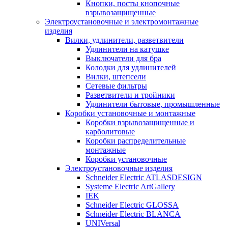
Кнопки, посты кнопочные
взрывозащищенные
Электроустановочные и электромонтажные
изделия
Вилки, удлинители, разветвители
Удлинители на катушке
Выключатели для бра
Колодки для удлинителей
Вилки, штепсели
Сетевые фильтры
Разветвители и тройники
Удлинители бытовые, промышленные
Коробки установочные и монтажные
Коробки взрывозащищенные и
карболитовые
Коробки распределительные
монтажные
Коробки установочные
Электроустановочные изделия
Schneider Electric ATLASDESIGN
Systeme Electric ArtGallery
IEK
Schneider Electric GLOSSA
Schneider Electric BLANCA
UNIVersal