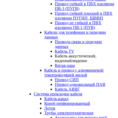
Провод гибкий в ПВХ изоляции
ПВ-3 (ПУГВ)
Провод гибкий плоский в ПВХ
изоляции ПУГНП, ШВВП
Провод не гибкий в ПВХ
изоляции ПВ-1 (ПУВ)
Кабели для телефонии и передачи
данных
Провода связи и передачи
данных
Кабель TV
Кабель аккустический,
видеонаблюдение
Витая пара
Кабель и провод с алюминиевой
токопроводящей жилой
Провод СИП
Провод одножильный ПАВ
Кабель АВВГ
Система прокладки кабеля
Кабель-канал
Короб перфорированный
Лоток
Трубы электротехнические
Аксессуары для мотажа труб