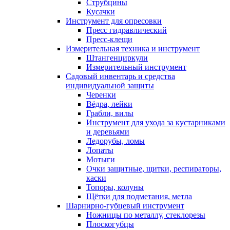
Струбцины
Кусачки
Инструмент для опресовки
Пресс гидравлический
Пресс-клещи
Измерительная техника и инструмент
Штангенциркули
Измерительный инструмент
Садовый инвентарь и средства
индивидуальной защиты
Черенки
Вёдра, лейки
Грабли, вилы
Инструмент для ухода за кустарниками
и деревьями
Ледорубы, ломы
Лопаты
Мотыги
Очки защитные, щитки, респираторы,
каски
Топоры, колуны
Щётки для подметания, метла
Шарнирно-губцевый инструмент
Ножницы по металлу, стеклорезы
Плоскогубцы