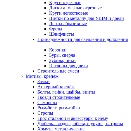
Круги отрезные
Диски алмазные отрезные
Круги лепестковые
Щётки по металлу для УШМ и дрели
Ленты абразивные
Фрезы
Шлифлисты
Принадлежности для сверления и долбления
Коронки
Буры, сверла
Зубила, пики
Патроны для дрели
Строительные смеси
Метизы, крепёж
Замки
Анкерный крепёж
Болты, гайки, шайбы, винты
Гвозди строительные
Саморезы
Рым-болт, рым-гайка
Стропы
Трос стальной и аксессуары к нему
Дюбель-гвозди, дюбеля, шурупы, патроны
Хомуты металлические