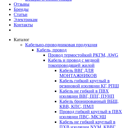
Отзывы
Бренды
Статьи
Электрикам
Контакты
Каталог
Кабельно-проводниковая продукция
Кабель, провод
Провод термостойкий РКГМ, AWG
Кабель и провод с медной
токопроводящей жилой
Кабель ВВГ ДЛЯ
МОНТАЖНИКОВ
Кабель гибкий круглый в
резиновой изоляции КГ, РПШ
Кабель не гибкий в ПВХ
изоляции ВВГ, ППГ, ПУНП
Кабель бронированный ВБШ,
КВВ, КПС, ПМЛ
Провод гибкий круглый в ПВХ
изоляции ПВС, МКЭШ
Кабель не гибкий круглый в
ПХВ изоляции NYM, КВВГ