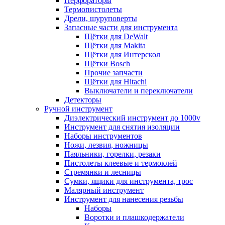
Перфораторы
Термопистолеты
Дрели, шуруповерты
Запасные части для инструмента
Щётки для DeWalt
Щётки для Makita
Щётки для Интерскол
Щётки Bosch
Прочие запчасти
Щётки для Hitachi
Выключатели и переключатели
Детекторы
Ручной инструмент
Диэлектрический инструмент до 1000v
Инструмент для снятия изоляции
Наборы инструментов
Ножи, лезвия, ножницы
Паяльники, горелки, резаки
Пистолеты клеевые и термоклей
Стремянки и лесницы
Сумки, ящики для инструмента, трос
Малярный инструмент
Инструмент для нанесения резьбы
Наборы
Воротки и плашкодержатели