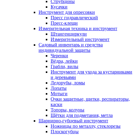
Струбцины
Кусачки
Инструмент для опресовки
Пресс гидравлический
Пресс-клещи
Измерительная техника и инструмент
Штангенциркули
Измерительный инструмент
Садовый инвентарь и средства
индивидуальной защиты
Черенки
Вёдра, лейки
Грабли, вилы
Инструмент для ухода за кустарниками
и деревьями
Ледорубы, ломы
Лопаты
Мотыги
Очки защитные, щитки, респираторы,
каски
Топоры, колуны
Щётки для подметания, метла
Шарнирно-губцевый инструмент
Ножницы по металлу, стеклорезы
Плоскогубцы