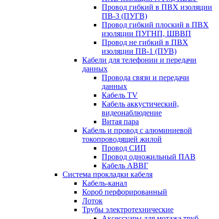
Провод гибкий в ПВХ изоляции
ПВ-3 (ПУГВ)
Провод гибкий плоский в ПВХ
изоляции ПУГНП, ШВВП
Провод не гибкий в ПВХ
изоляции ПВ-1 (ПУВ)
Кабели для телефонии и передачи
данных
Провода связи и передачи
данных
Кабель TV
Кабель аккустический,
видеонаблюдение
Витая пара
Кабель и провод с алюминиевой
токопроводящей жилой
Провод СИП
Провод одножильный ПАВ
Кабель АВВГ
Система прокладки кабеля
Кабель-канал
Короб перфорированный
Лоток
Трубы электротехнические
Аксессуары для мотажа труб