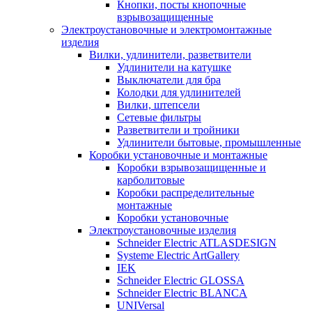
Кнопки, посты кнопочные
взрывозащищенные
Электроустановочные и электромонтажные
изделия
Вилки, удлинители, разветвители
Удлинители на катушке
Выключатели для бра
Колодки для удлинителей
Вилки, штепсели
Сетевые фильтры
Разветвители и тройники
Удлинители бытовые, промышленные
Коробки установочные и монтажные
Коробки взрывозащищенные и
карболитовые
Коробки распределительные
монтажные
Коробки установочные
Электроустановочные изделия
Schneider Electric ATLASDESIGN
Systeme Electric ArtGallery
IEK
Schneider Electric GLOSSA
Schneider Electric BLANCA
UNIVersal