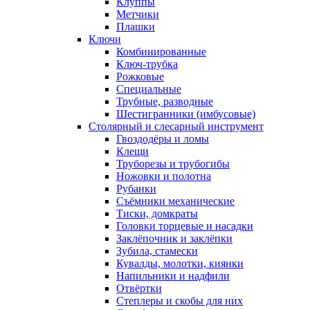
Клуппы
Метчики
Плашки
Ключи
Комбинированные
Ключ-трубка
Рожковые
Специальные
Трубные, разводные
Шестигранники (имбусовые)
Столярный и слесарный инструмент
Гвоздодёры и ломы
Клещи
Труборезы и трубогибы
Ножовки и полотна
Рубанки
Съёмники механические
Тиски, домкраты
Головки торцевые и насадки
Заклёпочник и заклёпки
Зубила, стамески
Кувалды, молотки, киянки
Напильники и надфили
Отвёртки
Степлеры и скобы для них