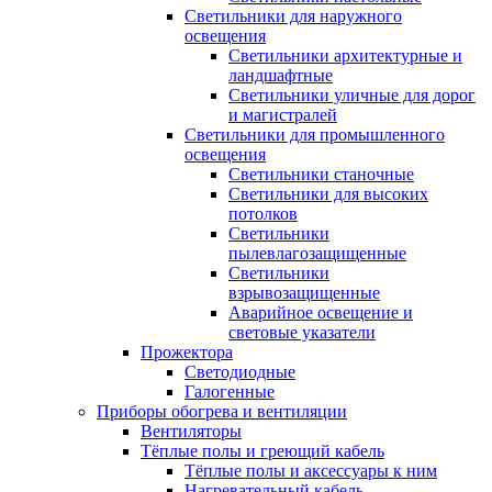
Светильники для наружного
освещения
Светильники архитектурные и
ландшафтные
Светильники уличные для дорог
и магистралей
Светильники для промышленного
освещения
Светильники станочные
Светильники для высоких
потолков
Светильники
пылевлагозащищенные
Светильники
взрывозащищенные
Аварийное освещение и
световые указатели
Прожектора
Светодиодные
Галогенные
Приборы обогрева и вентиляции
Вентиляторы
Тёплые полы и греющий кабель
Тёплые полы и аксессуары к ним
Нагревательный кабель