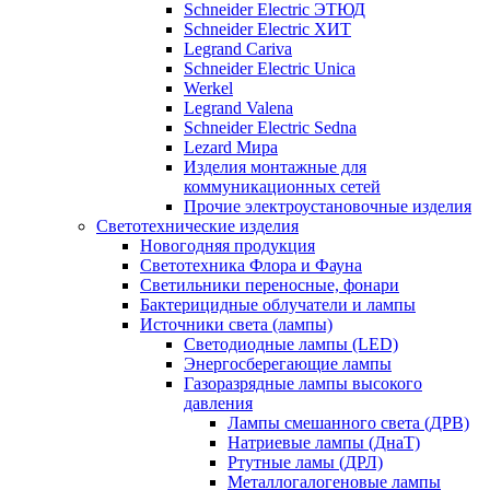
Schneider Electric ЭТЮД
Schneider Electric ХИТ
Legrand Cariva
Schneider Electric Unica
Werkel
Legrand Valena
Schneider Electric Sedna
Lezard Мира
Изделия монтажные для
коммуникационных сетей
Прочие электроустановочные изделия
Светотехнические изделия
Новогодняя продукция
Светотехника Флора и Фауна
Светильники переносные, фонари
Бактерицидные облучатели и лампы
Источники света (лампы)
Светодиодные лампы (LED)
Энергосберегающие лампы
Газоразрядные лампы высокого
давления
Лампы смешанного света (ДРВ)
Натриевые лампы (ДнаТ)
Ртутные ламы (ДРЛ)
Металлогалогеновые лампы