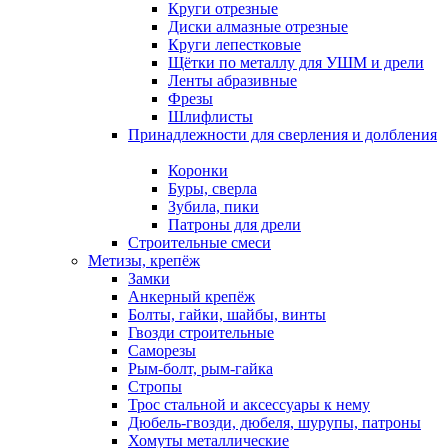
Круги отрезные
Диски алмазные отрезные
Круги лепестковые
Щётки по металлу для УШМ и дрели
Ленты абразивные
Фрезы
Шлифлисты
Принадлежности для сверления и долбления
Коронки
Буры, сверла
Зубила, пики
Патроны для дрели
Строительные смеси
Метизы, крепёж
Замки
Анкерный крепёж
Болты, гайки, шайбы, винты
Гвозди строительные
Саморезы
Рым-болт, рым-гайка
Стропы
Трос стальной и аксессуары к нему
Дюбель-гвозди, дюбеля, шурупы, патроны
Хомуты металлические