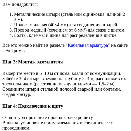
Вам понадобятся:
Металлические штыри (сталь или оцинковка, длиной 2–
3 м).
Полоса стальная (40×4 мм) для соединения штырей.
Провод медный (сечением от 6 мм²) для связи с щитом.
Болты, клеммы и шина для распределения в щитке.
Все это можно найти в разделе "
Кабельная арматура
" на сайте
«ЭлПром».
Шаг 3: Монтаж заземлителя
Выберите место в 5–10 м от дома, вдали от коммуникаций.
Забейте 3–4 штыря в землю на глубину 2–3 м, расположив их
треугольником (расстояние между штырями — 1,5–2 м).
Соедините штыри стальной полосой сваркой или болтами,
создав контур.
Шаг 4: Подключение к щиту
От контура протяните провод к электрощиту.
В щитке установите шину заземления и соедините ее с
проводником.