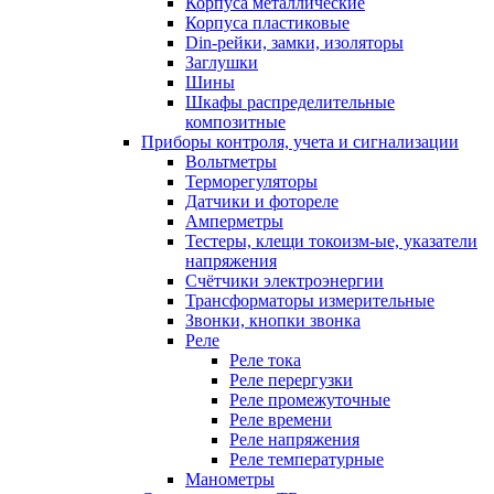
Корпуса металлические
Корпуса пластиковые
Din-рейки, замки, изоляторы
Заглушки
Шины
Шкафы распределительные
композитные
Приборы контроля, учета и сигнализации
Вольтметры
Терморегуляторы
Датчики и фотореле
Амперметры
Тестеры, клещи токоизм-ые, указатели
напряжения
Счётчики электроэнергии
Трансформаторы измерительные
Звонки, кнопки звонка
Реле
Реле тока
Реле перергузки
Реле промежуточные
Реле времени
Реле напряжения
Реле температурные
Манометры