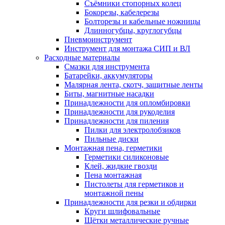
Съёмники стопорных колец
Бокорезы, кабелерезы
Болторезы и кабельные ножницы
Длинногубцы, круглогубцы
Пневмоинструмент
Инструмент для монтажа СИП и ВЛ
Расходные материалы
Смазки для инструмента
Батарейки, аккумуляторы
Малярная лента, скотч, защитные ленты
Биты, магнитные насадки
Принадлежности для опломбировки
Принадлежности для рукоделия
Принадлежности для пиления
Пилки для электролобзиков
Пильные диски
Монтажная пена, герметики
Герметики силиконовые
Клей, жидкие гвозди
Пена монтажная
Пистолеты для герметиков и
монтажной пены
Принадлежности для резки и обдирки
Круги шлифовальные
Щётки металлические ручные