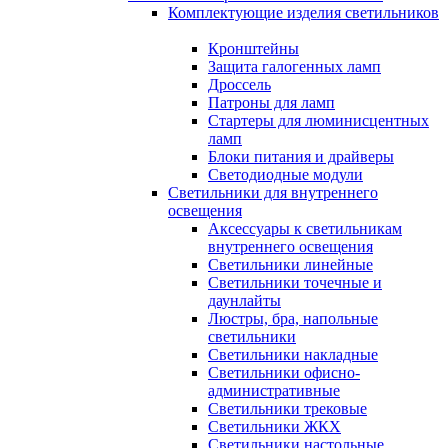
Комплектующие изделия светильников
Кронштейны
Защита галогенных ламп
Дроссель
Патроны для ламп
Стартеры для люминисцентных
ламп
Блоки питания и драйверы
Светодиодные модули
Светильники для внутреннего
освещения
Аксессуары к светильникам
внутреннего освещения
Светильники линейные
Светильники точечные и
даунлайты
Люстры, бра, напольные
светильники
Светильники накладные
Светильники офисно-
административные
Светильники трековые
Светильники ЖКХ
Светильники настольные