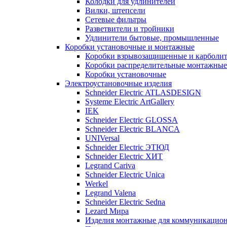
Колодки для удлинителей
Вилки, штепсели
Сетевые фильтры
Разветвители и тройники
Удлинители бытовые, промышленные
Коробки установочные и монтажные
Коробки взрывозащищенные и карболи
Коробки распределительные монтажные
Коробки установочные
Электроустановочные изделия
Schneider Electric ATLASDESIGN
Systeme Electric ArtGallery
IEK
Schneider Electric GLOSSA
Schneider Electric BLANCA
UNIVersal
Schneider Electric ЭТЮД
Schneider Electric ХИТ
Legrand Cariva
Schneider Electric Unica
Werkel
Legrand Valena
Schneider Electric Sedna
Lezard Мира
Изделия монтажные для коммуникацион