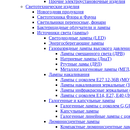
Прочие электроустановочные изделия
Светотехнические изделия
Новогодняя продукция
Светотехника Флора и Фауна
Светильники переносные, фонари
Бактерицидные облучатели и лампы
Источники света (лампы)
Светодиодные лампы (LED)
Энергосберегающие лампы
Газоразрядные лампы высокого давлени
Лампы смешанного света (ДРВ)
Натриевые лампы (ДнаТ)
Ртутные ламы (ДРЛ)
Металлогалогеновые лампы (МГЛ
Лампы накаливания
Лампы с цоколем Е27 12-36В (МО
Лампы накаливания зеркальные (З
Лампы инфракрасные зеркальные
Лампы с цоколем Е14, Е27, Е40 (
Галогенные и капсульные лампы
Галогенные лампы с цоколем G,
Капсульные лампы
Галогенные линейные лампы с цо
Люминисцентные лампы
Компактные люминисцентные ла