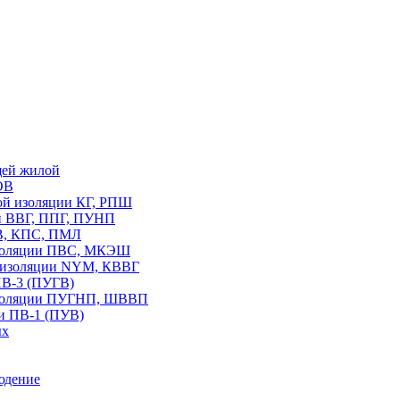
щей жилой
ОВ
вой изоляции КГ, РПШ
ии ВВГ, ППГ, ПУНП
В, КПС, ПМЛ
изоляции ПВС, МКЭШ
В изоляции NYM, КВВГ
ПВ-3 (ПУГВ)
изоляции ПУГНП, ШВВП
и ПВ-1 (ПУВ)
ых
юдение