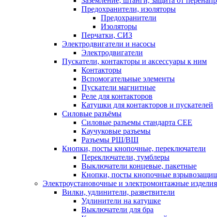
Заземление, штанги, защита от перенап
Предохранители, изоляторы
Предохранители
Изоляторы
Перчатки, СИЗ
Электродвигатели и насосы
Электродвигатели
Пускатели, контакторы и аксессуары к ним
Контакторы
Вспомогательные элементы
Пускатели магнитные
Реле для контакторов
Катушки для контакторов и пускателей
Силовые разъёмы
Силовые разъемы стандарта СЕЕ
Каучуковые разъемы
Разъемы РШ/ВШ
Кнопки, посты кнопочные, переключатели
Переключатели, тумблеры
Выключатели концевые, пакетные
Кнопки, посты кнопочные взрывозащи
Электроустановочные и электромонтажные изделия
Вилки, удлинители, разветвители
Удлинители на катушке
Выключатели для бра