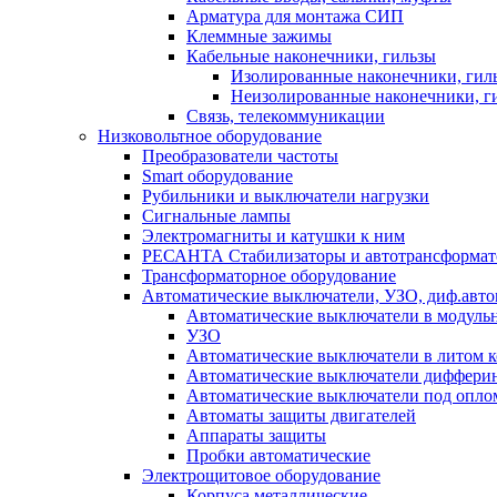
Арматура для монтажа СИП
Клеммные зажимы
Кабельные наконечники, гильзы
Изолированные наконечники, гил
Неизолированные наконечники, г
Связь, телекоммуникации
Низковольтное оборудование
Преобразователи частоты
Smart оборудование
Рубильники и выключатели нагрузки
Сигнальные лампы
Электромагниты и катушки к ним
РЕСАНТА Стабилизаторы и автотрансформа
Трансформаторное оборудование
Автоматические выключатели, УЗО, диф.авт
Автоматические выключатели в модуль
УЗО
Автоматические выключатели в литом к
Автоматические выключатели дифферин
Автоматические выключатели под опло
Автоматы защиты двигателей
Аппараты защиты
Пробки автоматические
Электрощитовое оборудование
Корпуса металлические