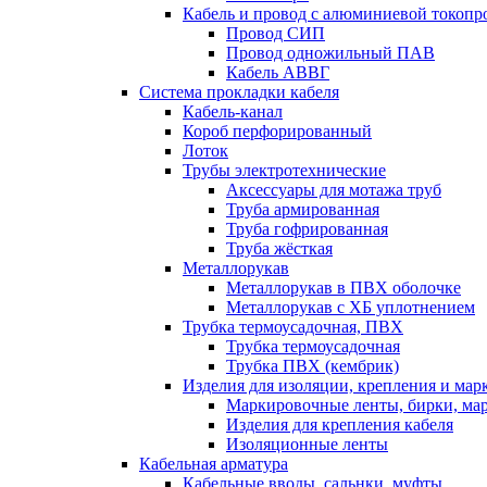
Кабель и провод с алюминиевой токоп
Провод СИП
Провод одножильный ПАВ
Кабель АВВГ
Система прокладки кабеля
Кабель-канал
Короб перфорированный
Лоток
Трубы электротехнические
Аксессуары для мотажа труб
Труба армированная
Труба гофрированная
Труба жёсткая
Металлорукав
Металлорукав в ПВХ оболочке
Металлорукав с ХБ уплотнением
Трубка термоусадочная, ПВХ
Трубка термоусадочная
Трубка ПВХ (кембрик)
Изделия для изоляции, крепления и ма
Маркировочные ленты, бирки, ма
Изделия для крепления кабеля
Изоляционные ленты
Кабельная арматура
Кабельные вводы, сальнки, муфты