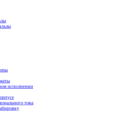
ьзы
ильзы
торы
оматы
ном исполнении
орпусе
циального тока
мбировку