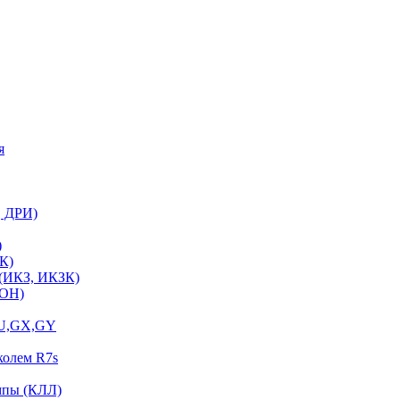
я
, ДРИ)
)
К)
 (ИКЗ, ИКЗК)
ЛОН)
GU,GX,GY
колем R7s
мпы (КЛЛ)