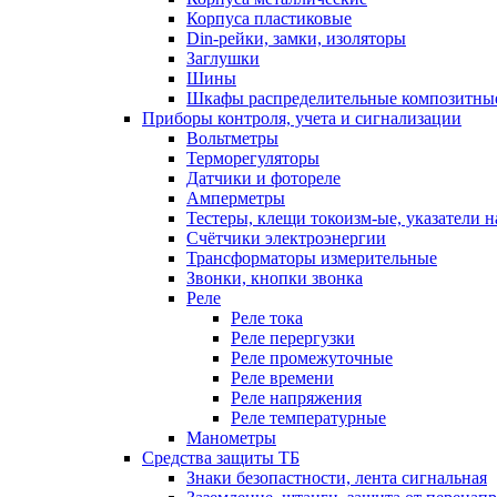
Корпуса пластиковые
Din-рейки, замки, изоляторы
Заглушки
Шины
Шкафы распределительные композитны
Приборы контроля, учета и сигнализации
Вольтметры
Терморегуляторы
Датчики и фотореле
Амперметры
Тестеры, клещи токоизм-ые, указатели 
Счётчики электроэнергии
Трансформаторы измерительные
Звонки, кнопки звонка
Реле
Реле тока
Реле перергузки
Реле промежуточные
Реле времени
Реле напряжения
Реле температурные
Манометры
Средства защиты ТБ
Знаки безопастности, лента сигнальная