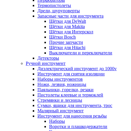
Перфораторы
Термопистолеты
Дрели, шуруповерты
Запасные части для инструмента
Щётки для DeWalt
Щётки для Makita
Щётки для Интерскол
Щётки Bosch
Прочие запчасти
Щётки для Hitachi
Выключатели и переключатели
Детекторы
Ручной инструмент
Диэлектрический инструмент до 1000v
Инструмент для снятия изоляции
Наборы инструментов
Ножи, лезвия, ножницы
Паяльники, горелки, резаки
Пистолеты клеевые и термоклей
Стремянки и лесницы
Сумки, ящики для инструмента, трос
Малярный инструмент
Инструмент для нанесения резьбы
Наборы
Воротки и плашкодержатели