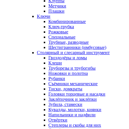
Клуппы
Метчики
Плашки
Ключи
Комбинированные
Ключ-трубка
Рожковые
Специальные
Трубные, разводные
Шестигранники (имбусовые)
Столярный и слесарный инструмент
Гвоздодёры и ломы
Клещи
Труборезы и трубогибы
Ножовки и полотна
Рубанки
Съёмники механические
Тиски, домкраты
Головки торцевые и насадки
Заклёпочник и заклёпки
Зубила, стамески
Кувалды, молотки, киянки
Напильники и надфили
Отвёртки
Степлеры и скобы для них