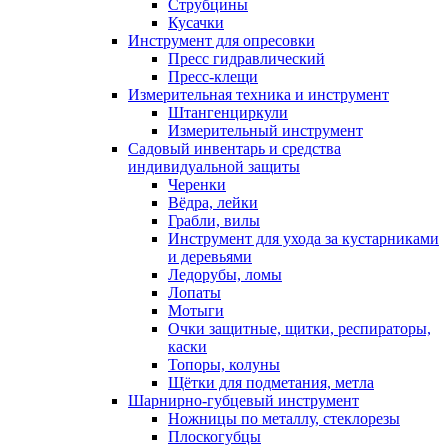
Струбцины
Кусачки
Инструмент для опресовки
Пресс гидравлический
Пресс-клещи
Измерительная техника и инструмент
Штангенциркули
Измерительный инструмент
Садовый инвентарь и средства
индивидуальной защиты
Черенки
Вёдра, лейки
Грабли, вилы
Инструмент для ухода за кустарниками
и деревьями
Ледорубы, ломы
Лопаты
Мотыги
Очки защитные, щитки, респираторы,
каски
Топоры, колуны
Щётки для подметания, метла
Шарнирно-губцевый инструмент
Ножницы по металлу, стеклорезы
Плоскогубцы