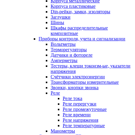
Корпуса металлические
Корпуса пластиковые
Din-рейки, замки, изоляторы
Заглушки
Шины
Шкафы распределительные
композитные
Приборы контроля, учета и сигнализации
Вольтметры
Терморегуляторы
Датчики и фотореле
Амперметры
Тестеры, клещи токоизм-ые, указатели
напряжения
Счётчики электроэнергии
Трансформаторы измерительные
Звонки, кнопки звонка
Реле
Реле тока
Реле перергузки
Реле промежуточные
Реле времени
Реле напряжения
Реле температурные
Манометры