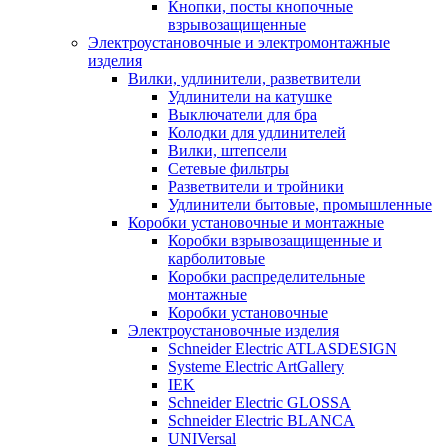
Кнопки, посты кнопочные
взрывозащищенные
Электроустановочные и электромонтажные
изделия
Вилки, удлинители, разветвители
Удлинители на катушке
Выключатели для бра
Колодки для удлинителей
Вилки, штепсели
Сетевые фильтры
Разветвители и тройники
Удлинители бытовые, промышленные
Коробки установочные и монтажные
Коробки взрывозащищенные и
карболитовые
Коробки распределительные
монтажные
Коробки установочные
Электроустановочные изделия
Schneider Electric ATLASDESIGN
Systeme Electric ArtGallery
IEK
Schneider Electric GLOSSA
Schneider Electric BLANCA
UNIVersal