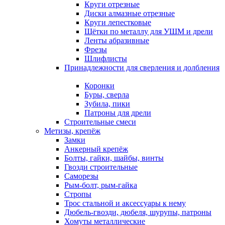
Круги отрезные
Диски алмазные отрезные
Круги лепестковые
Щётки по металлу для УШМ и дрели
Ленты абразивные
Фрезы
Шлифлисты
Принадлежности для сверления и долбления
Коронки
Буры, сверла
Зубила, пики
Патроны для дрели
Строительные смеси
Метизы, крепёж
Замки
Анкерный крепёж
Болты, гайки, шайбы, винты
Гвозди строительные
Саморезы
Рым-болт, рым-гайка
Стропы
Трос стальной и аксессуары к нему
Дюбель-гвозди, дюбеля, шурупы, патроны
Хомуты металлические