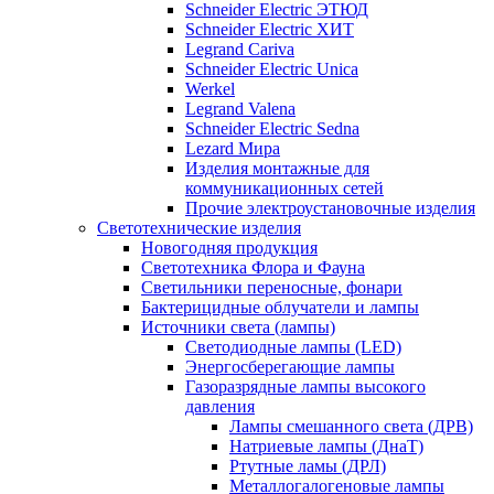
Schneider Electric ЭТЮД
Schneider Electric ХИТ
Legrand Cariva
Schneider Electric Unica
Werkel
Legrand Valena
Schneider Electric Sedna
Lezard Мира
Изделия монтажные для
коммуникационных сетей
Прочие электроустановочные изделия
Светотехнические изделия
Новогодняя продукция
Светотехника Флора и Фауна
Светильники переносные, фонари
Бактерицидные облучатели и лампы
Источники света (лампы)
Светодиодные лампы (LED)
Энергосберегающие лампы
Газоразрядные лампы высокого
давления
Лампы смешанного света (ДРВ)
Натриевые лампы (ДнаТ)
Ртутные ламы (ДРЛ)
Металлогалогеновые лампы