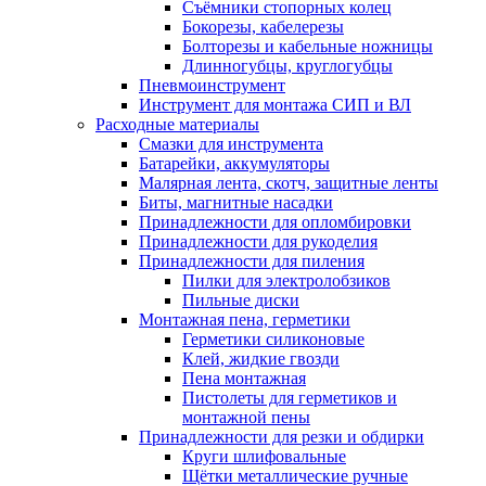
Съёмники стопорных колец
Бокорезы, кабелерезы
Болторезы и кабельные ножницы
Длинногубцы, круглогубцы
Пневмоинструмент
Инструмент для монтажа СИП и ВЛ
Расходные материалы
Смазки для инструмента
Батарейки, аккумуляторы
Малярная лента, скотч, защитные ленты
Биты, магнитные насадки
Принадлежности для опломбировки
Принадлежности для рукоделия
Принадлежности для пиления
Пилки для электролобзиков
Пильные диски
Монтажная пена, герметики
Герметики силиконовые
Клей, жидкие гвозди
Пена монтажная
Пистолеты для герметиков и
монтажной пены
Принадлежности для резки и обдирки
Круги шлифовальные
Щётки металлические ручные