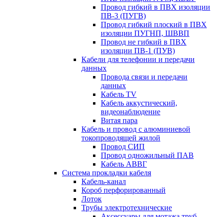
Провод гибкий в ПВХ изоляции
ПВ-3 (ПУГВ)
Провод гибкий плоский в ПВХ
изоляции ПУГНП, ШВВП
Провод не гибкий в ПВХ
изоляции ПВ-1 (ПУВ)
Кабели для телефонии и передачи
данных
Провода связи и передачи
данных
Кабель TV
Кабель аккустический,
видеонаблюдение
Витая пара
Кабель и провод с алюминиевой
токопроводящей жилой
Провод СИП
Провод одножильный ПАВ
Кабель АВВГ
Система прокладки кабеля
Кабель-канал
Короб перфорированный
Лоток
Трубы электротехнические
Аксессуары для мотажа труб