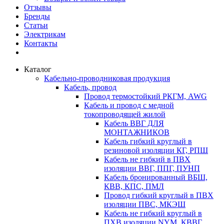
Отзывы
Бренды
Статьи
Электрикам
Контакты
Каталог
Кабельно-проводниковая продукция
Кабель, провод
Провод термостойкий РКГМ, AWG
Кабель и провод с медной
токопроводящей жилой
Кабель ВВГ ДЛЯ
МОНТАЖНИКОВ
Кабель гибкий круглый в
резиновой изоляции КГ, РПШ
Кабель не гибкий в ПВХ
изоляции ВВГ, ППГ, ПУНП
Кабель бронированный ВБШ,
КВВ, КПС, ПМЛ
Провод гибкий круглый в ПВХ
изоляции ПВС, МКЭШ
Кабель не гибкий круглый в
ПХВ изоляции NYM, КВВГ