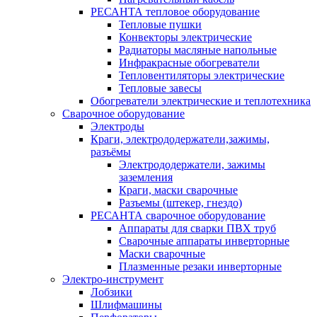
РЕСАНТА тепловое оборудование
Тепловые пушки
Конвекторы электрические
Радиаторы масляные напольные
Инфракрасные обогреватели
Тепловентиляторы электрические
Тепловые завесы
Обогреватели электрические и теплотехника
Сварочное оборудование
Электроды
Краги, электрододержатели,зажимы,
разъёмы
Электрододержатели, зажимы
заземления
Краги, маски сварочные
Разъемы (штекер, гнездо)
РЕСАНТА сварочное оборудование
Аппараты для сварки ПВХ труб
Сварочные аппараты инверторные
Маски сварочные
Плазменные резаки инверторные
Электро-инструмент
Лобзики
Шлифмашины