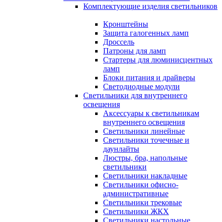
Комплектующие изделия светильников
Кронштейны
Защита галогенных ламп
Дроссель
Патроны для ламп
Стартеры для люминисцентных
ламп
Блоки питания и драйверы
Светодиодные модули
Светильники для внутреннего
освещения
Аксессуары к светильникам
внутреннего освещения
Светильники линейные
Светильники точечные и
даунлайты
Люстры, бра, напольные
светильники
Светильники накладные
Светильники офисно-
административные
Светильники трековые
Светильники ЖКХ
Светильники настольные