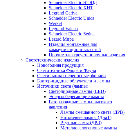
Schneider Electric ЭТЮД
Schneider Electric ХИТ
Legrand Cariva
Schneider Electric Unica
Werkel
Legrand Valena
Schneider Electric Sedna
Lezard Мира
Изделия монтажные для
коммуникационных сетей
Прочие электроустановочные изделия
Светотехнические изделия
Новогодняя продукция
Светотехника Флора и Фауна
Светильники переносные, фонари
Бактерицидные облучатели и лампы
Источники света (лампы)
Светодиодные лампы (LED)
Энергосберегающие лампы
Газоразрядные лампы высокого
давления
Лампы смешанного света (ДРВ)
Натриевые лампы (ДнаТ)
Ртутные ламы (ДРЛ)
Металлогалогеновые лампы