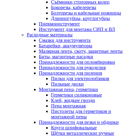
Съёмники стопорных колец
Бокорезы, кабелерезы
Болторезы и кабельные ножницы
Длинногубцы, круглогубцы
Пневмоинструмент
Инструмент для монтажа СИП и ВЛ
Расходные материалы
Смазки для инструмента
Батарейки, аккумуляторы
Малярная лента, скотч, защитные ленты
Биты, магнитные насадки
Принадлежности для опломбировки
Принадлежности для рукоделия
Принадлежности для пиления
Пилки для электролобзиков
Пильные диски
Монтажная пена, герметики
Герметики силиконовые
Клей, жидкие гвозди
Пена монтажная
Пистолеты для герметиков и
монтажной пены
Принадлежности для резки и обдирки
Круги шлифовальные
Щётки металлические ручные