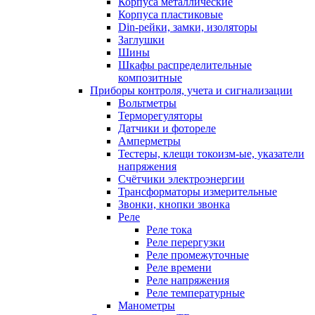
Корпуса металлические
Корпуса пластиковые
Din-рейки, замки, изоляторы
Заглушки
Шины
Шкафы распределительные
композитные
Приборы контроля, учета и сигнализации
Вольтметры
Терморегуляторы
Датчики и фотореле
Амперметры
Тестеры, клещи токоизм-ые, указатели
напряжения
Счётчики электроэнергии
Трансформаторы измерительные
Звонки, кнопки звонка
Реле
Реле тока
Реле перергузки
Реле промежуточные
Реле времени
Реле напряжения
Реле температурные
Манометры