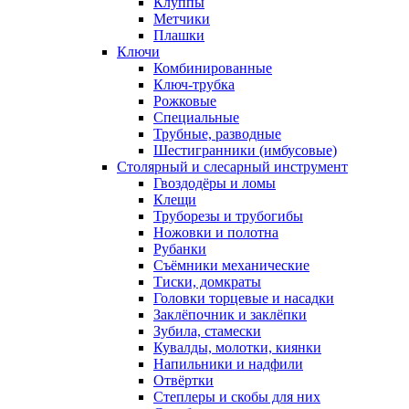
Клуппы
Метчики
Плашки
Ключи
Комбинированные
Ключ-трубка
Рожковые
Специальные
Трубные, разводные
Шестигранники (имбусовые)
Столярный и слесарный инструмент
Гвоздодёры и ломы
Клещи
Труборезы и трубогибы
Ножовки и полотна
Рубанки
Съёмники механические
Тиски, домкраты
Головки торцевые и насадки
Заклёпочник и заклёпки
Зубила, стамески
Кувалды, молотки, киянки
Напильники и надфили
Отвёртки
Степлеры и скобы для них