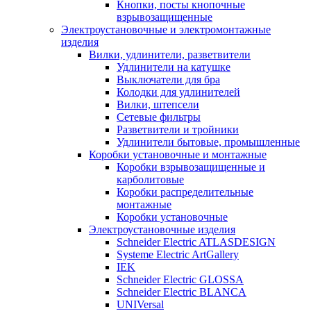
Кнопки, посты кнопочные
взрывозащищенные
Электроустановочные и электромонтажные
изделия
Вилки, удлинители, разветвители
Удлинители на катушке
Выключатели для бра
Колодки для удлинителей
Вилки, штепсели
Сетевые фильтры
Разветвители и тройники
Удлинители бытовые, промышленные
Коробки установочные и монтажные
Коробки взрывозащищенные и
карболитовые
Коробки распределительные
монтажные
Коробки установочные
Электроустановочные изделия
Schneider Electric ATLASDESIGN
Systeme Electric ArtGallery
IEK
Schneider Electric GLOSSA
Schneider Electric BLANCA
UNIVersal