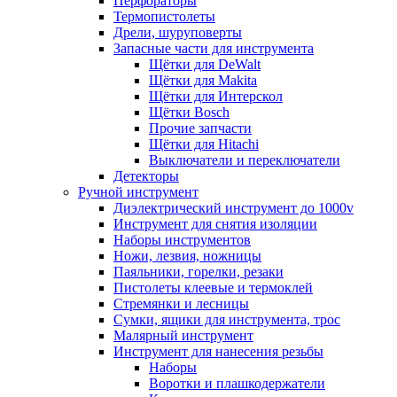
Перфораторы
Термопистолеты
Дрели, шуруповерты
Запасные части для инструмента
Щётки для DeWalt
Щётки для Makita
Щётки для Интерскол
Щётки Bosch
Прочие запчасти
Щётки для Hitachi
Выключатели и переключатели
Детекторы
Ручной инструмент
Диэлектрический инструмент до 1000v
Инструмент для снятия изоляции
Наборы инструментов
Ножи, лезвия, ножницы
Паяльники, горелки, резаки
Пистолеты клеевые и термоклей
Стремянки и лесницы
Сумки, ящики для инструмента, трос
Малярный инструмент
Инструмент для нанесения резьбы
Наборы
Воротки и плашкодержатели