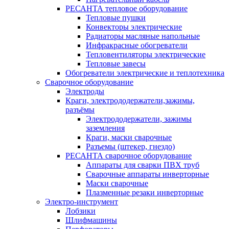
РЕСАНТА тепловое оборудование
Тепловые пушки
Конвекторы электрические
Радиаторы масляные напольные
Инфракрасные обогреватели
Тепловентиляторы электрические
Тепловые завесы
Обогреватели электрические и теплотехника
Сварочное оборудование
Электроды
Краги, электрододержатели,зажимы,
разъёмы
Электрододержатели, зажимы
заземления
Краги, маски сварочные
Разъемы (штекер, гнездо)
РЕСАНТА сварочное оборудование
Аппараты для сварки ПВХ труб
Сварочные аппараты инверторные
Маски сварочные
Плазменные резаки инверторные
Электро-инструмент
Лобзики
Шлифмашины