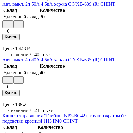
Авт. выкл. 2п 50А 4.5кА хар-ка C NXB-63S (R) CHINT
Склад
Количество
Удаленный склад
30
0
Купить
Цена:
1 443
₽
в наличии
/
40 штук
Авт. выкл. 4п 40А 4,5кА хар-ка C NXB-63S (R) CHINT
Склад
Количество
Удаленный склад
40
0
Купить
Цена:
186
₽
в наличии
/
23 штуки
Кнопка управления "Грибок" NP2-BC42 с самовозвратом без
подсветки красный 1НЗ IP40 CHINT
Склад
Количество