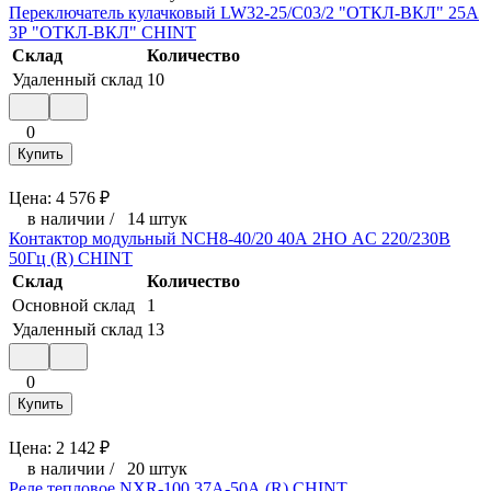
Переключатель кулачковый LW32-25/C03/2 "ОТКЛ-ВКЛ" 25А
3Р "ОТКЛ-ВКЛ" CHINT
Склад
Количество
Удаленный склад
10
0
Купить
Цена:
4 576
₽
в наличии
/
14 штук
Контактор модульный NCH8-40/20 40А 2НО AC 220/230В
50Гц (R) CHINT
Склад
Количество
Основной склад
1
Удаленный склад
13
0
Купить
Цена:
2 142
₽
в наличии
/
20 штук
Реле тепловое NXR-100 37А-50А (R) CHINT