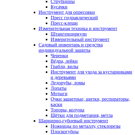
Струбцины
Кусачки
Инструмент для опресовки
Пресс гидравлический
Пресс-клещи
Измерительная техника и инструмент
Штангенциркули
Измерительный инструмент
Садовый инвентарь и средства
индивидуальной защиты
Черенки
Вёдра, лейки
Грабли, вилы
Инструмент для ухода за кустарниками
и деревьями
Ледорубы, ломы
Лопаты
Мотыги
Очки защитные, щитки, респираторы,
каски
Топоры, колуны
Щётки для подметания, метла
Шарнирно-губцевый инструмент
Ножницы по металлу, стеклорезы
Плоскогубцы