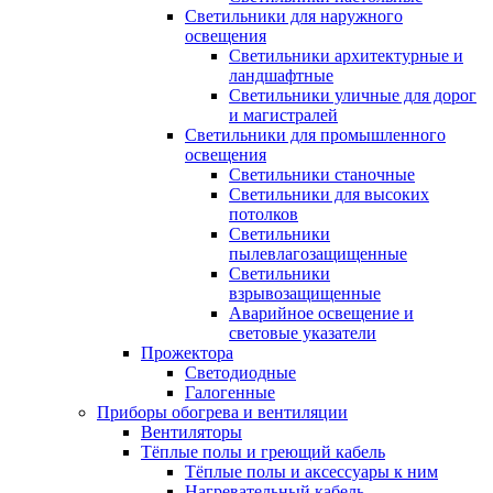
Светильники для наружного
освещения
Светильники архитектурные и
ландшафтные
Светильники уличные для дорог
и магистралей
Светильники для промышленного
освещения
Светильники станочные
Светильники для высоких
потолков
Светильники
пылевлагозащищенные
Светильники
взрывозащищенные
Аварийное освещение и
световые указатели
Прожектора
Светодиодные
Галогенные
Приборы обогрева и вентиляции
Вентиляторы
Тёплые полы и греющий кабель
Тёплые полы и аксессуары к ним
Нагревательный кабель