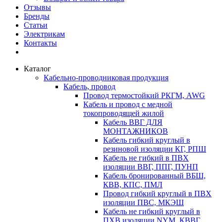
Отзывы
Бренды
Статьи
Электрикам
Контакты
Каталог
Кабельно-проводниковая продукция
Кабель, провод
Провод термостойкий РКГМ, AWG
Кабель и провод с медной
токопроводящей жилой
Кабель ВВГ ДЛЯ
МОНТАЖНИКОВ
Кабель гибкий круглый в
резиновой изоляции КГ, РПШ
Кабель не гибкий в ПВХ
изоляции ВВГ, ППГ, ПУНП
Кабель бронированный ВБШ,
КВВ, КПС, ПМЛ
Провод гибкий круглый в ПВХ
изоляции ПВС, МКЭШ
Кабель не гибкий круглый в
ПХВ изоляции NYM, КВВГ