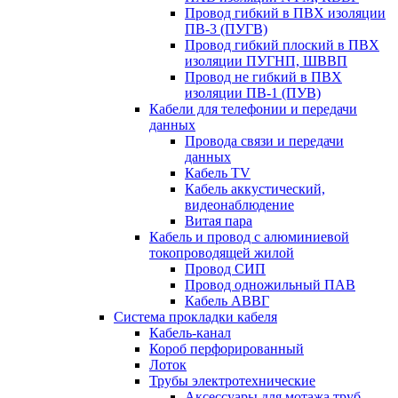
Провод гибкий в ПВХ изоляции
ПВ-3 (ПУГВ)
Провод гибкий плоский в ПВХ
изоляции ПУГНП, ШВВП
Провод не гибкий в ПВХ
изоляции ПВ-1 (ПУВ)
Кабели для телефонии и передачи
данных
Провода связи и передачи
данных
Кабель TV
Кабель аккустический,
видеонаблюдение
Витая пара
Кабель и провод с алюминиевой
токопроводящей жилой
Провод СИП
Провод одножильный ПАВ
Кабель АВВГ
Система прокладки кабеля
Кабель-канал
Короб перфорированный
Лоток
Трубы электротехнические
Аксессуары для мотажа труб