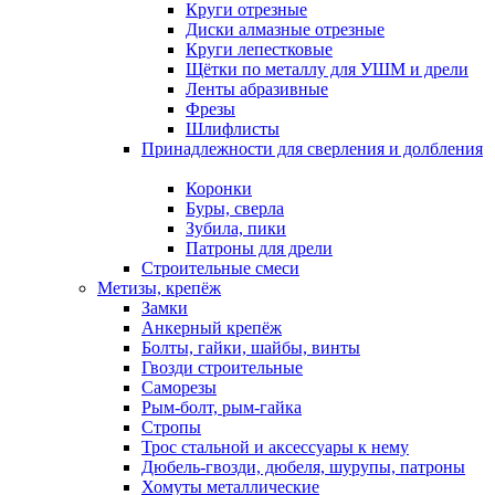
Круги отрезные
Диски алмазные отрезные
Круги лепестковые
Щётки по металлу для УШМ и дрели
Ленты абразивные
Фрезы
Шлифлисты
Принадлежности для сверления и долбления
Коронки
Буры, сверла
Зубила, пики
Патроны для дрели
Строительные смеси
Метизы, крепёж
Замки
Анкерный крепёж
Болты, гайки, шайбы, винты
Гвозди строительные
Саморезы
Рым-болт, рым-гайка
Стропы
Трос стальной и аксессуары к нему
Дюбель-гвозди, дюбеля, шурупы, патроны
Хомуты металлические