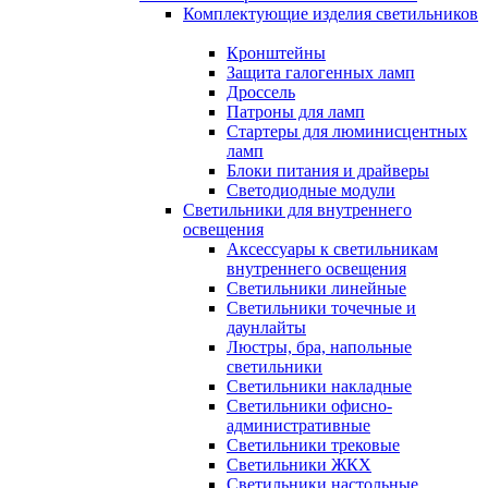
Комплектующие изделия светильников
Кронштейны
Защита галогенных ламп
Дроссель
Патроны для ламп
Стартеры для люминисцентных
ламп
Блоки питания и драйверы
Светодиодные модули
Светильники для внутреннего
освещения
Аксессуары к светильникам
внутреннего освещения
Светильники линейные
Светильники точечные и
даунлайты
Люстры, бра, напольные
светильники
Светильники накладные
Светильники офисно-
административные
Светильники трековые
Светильники ЖКХ
Светильники настольные