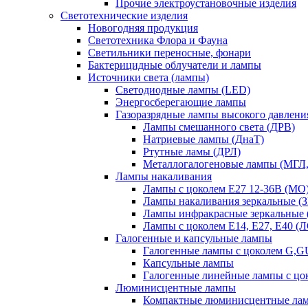
Прочие электроустановочные изделия
Светотехнические изделия
Новогодняя продукция
Светотехника Флора и Фауна
Светильники переносные, фонари
Бактерицидные облучатели и лампы
Источники света (лампы)
Светодиодные лампы (LED)
Энергосберегающие лампы
Газоразрядные лампы высокого давлени
Лампы смешанного света (ДРВ)
Натриевые лампы (ДнаТ)
Ртутные ламы (ДРЛ)
Металлогалогеновые лампы (МГЛ
Лампы накаливания
Лампы с цоколем Е27 12-36В (МО
Лампы накаливания зеркальные (З
Лампы инфракрасные зеркальные
Лампы с цоколем Е14, Е27, Е40 (
Галогенные и капсульные лампы
Галогенные лампы с цоколем G,
Капсульные лампы
Галогенные линейные лампы с цо
Люминисцентные лампы
Компактные люминисцентные ла