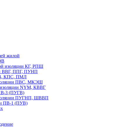
щей жилой
ОВ
вой изоляции КГ, РПШ
ии ВВГ, ППГ, ПУНП
В, КПС, ПМЛ
изоляции ПВС, МКЭШ
В изоляции NYM, КВВГ
ПВ-3 (ПУГВ)
изоляции ПУГНП, ШВВП
и ПВ-1 (ПУВ)
ых
юдение