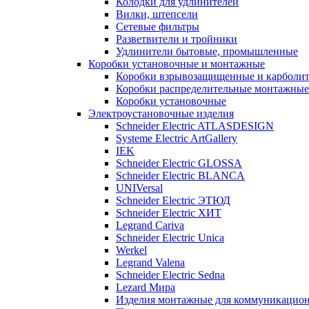
Колодки для удлинителей
Вилки, штепсели
Сетевые фильтры
Разветвители и тройники
Удлинители бытовые, промышленные
Коробки установочные и монтажные
Коробки взрывозащищенные и карболи
Коробки распределительные монтажные
Коробки установочные
Электроустановочные изделия
Schneider Electric ATLASDESIGN
Systeme Electric ArtGallery
IEK
Schneider Electric GLOSSA
Schneider Electric BLANCA
UNIVersal
Schneider Electric ЭТЮД
Schneider Electric ХИТ
Legrand Cariva
Schneider Electric Unica
Werkel
Legrand Valena
Schneider Electric Sedna
Lezard Мира
Изделия монтажные для коммуникацион