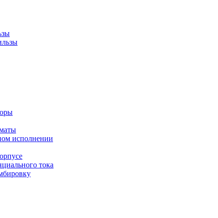
ьзы
ильзы
торы
оматы
ном исполнении
орпусе
циального тока
мбировку