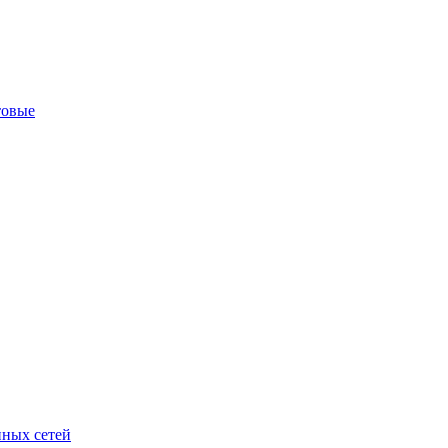
товые
ных сетей