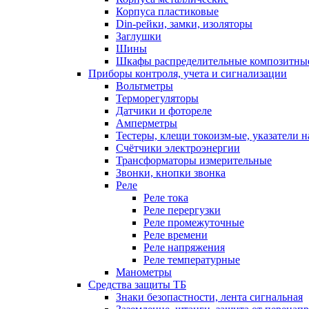
Корпуса пластиковые
Din-рейки, замки, изоляторы
Заглушки
Шины
Шкафы распределительные композитны
Приборы контроля, учета и сигнализации
Вольтметры
Терморегуляторы
Датчики и фотореле
Амперметры
Тестеры, клещи токоизм-ые, указатели 
Счётчики электроэнергии
Трансформаторы измерительные
Звонки, кнопки звонка
Реле
Реле тока
Реле перергузки
Реле промежуточные
Реле времени
Реле напряжения
Реле температурные
Манометры
Средства защиты ТБ
Знаки безопастности, лента сигнальная