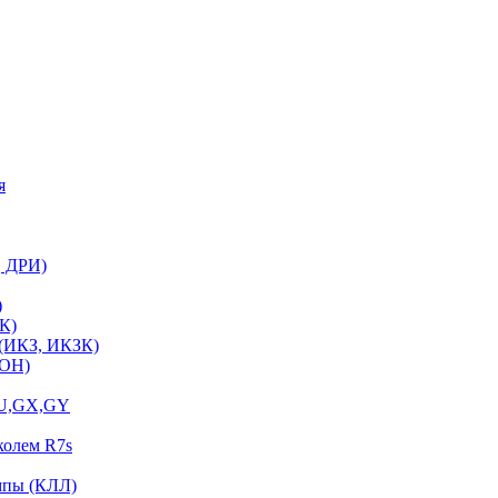
я
, ДРИ)
)
К)
 (ИКЗ, ИКЗК)
ЛОН)
GU,GX,GY
колем R7s
мпы (КЛЛ)