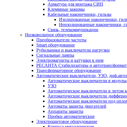
Арматура для монтажа СИП
Клеммные зажимы
Кабельные наконечники, гильзы
Изолированные наконечники, гил
Неизолированные наконечники, г
Связь, телекоммуникации
Низковольтное оборудование
Преобразователи частоты
Smart оборудование
Рубильники и выключатели нагрузки
Сигнальные лампы
Электромагниты и катушки к ним
РЕСАНТА Стабилизаторы и автотрансформа
Трансформаторное оборудование
Автоматические выключатели, УЗО, диф.авт
Автоматические выключатели в модуль
УЗО
Автоматические выключатели в литом к
Автоматические выключатели дифферин
Автоматические выключатели под опло
Автоматы защиты двигателей
Аппараты защиты
Пробки автоматические
Электрощитовое оборудование
Корпуса металлические