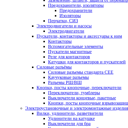
Заземление, штанги, защита от перенап
Предохранители, изоляторы
Предохранители
Изоляторы
Перчатки, СИЗ
Электродвигатели и насосы
Электродвигатели
Пускатели, контакторы и аксессуары к ним
Контакторы
Вспомогательные элементы
Пускатели магнитные
Реле для контакторов
Катушки для контакторов и пускателей
Силовые разъёмы
Силовые разъемы стандарта СЕЕ
Каучуковые разъемы
Разъемы РШ/ВШ
Кнопки, посты кнопочные, переключатели
Переключатели, тумблеры
Выключатели концевые, пакетные
Кнопки, посты кнопочные взрывозащи
Электроустановочные и электромонтажные изделия
Вилки, удлинители, разветвители
Удлинители на катушке
Выключатели для бра