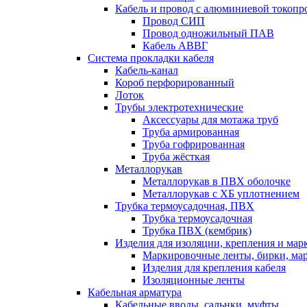
Кабель и провод с алюминиевой токоп
Провод СИП
Провод одножильный ПАВ
Кабель АВВГ
Система прокладки кабеля
Кабель-канал
Короб перфорированный
Лоток
Трубы электротехнические
Аксессуары для мотажа труб
Труба армированная
Труба гофрированная
Труба жёсткая
Металлорукав
Металлорукав в ПВХ оболочке
Металлорукав с ХБ уплотнением
Трубка термоусадочная, ПВХ
Трубка термоусадочная
Трубка ПВХ (кембрик)
Изделия для изоляции, крепления и ма
Маркировочные ленты, бирки, ма
Изделия для крепления кабеля
Изоляционные ленты
Кабельная арматура
Кабельные вводы, сальнки, муфты