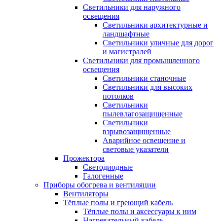
Светильники для наружного
освещения
Светильники архитектурные и
ландшафтные
Светильники уличные для дорог
и магистралей
Светильники для промышленного
освещения
Светильники станочные
Светильники для высоких
потолков
Светильники
пылевлагозащищенные
Светильники
взрывозащищенные
Аварийное освещение и
световые указатели
Прожектора
Светодиодные
Галогенные
Приборы обогрева и вентиляции
Вентиляторы
Тёплые полы и греющий кабель
Тёплые полы и аксессуары к ним
Нагревательный кабель