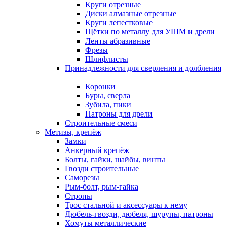
Круги отрезные
Диски алмазные отрезные
Круги лепестковые
Щётки по металлу для УШМ и дрели
Ленты абразивные
Фрезы
Шлифлисты
Принадлежности для сверления и долбления
Коронки
Буры, сверла
Зубила, пики
Патроны для дрели
Строительные смеси
Метизы, крепёж
Замки
Анкерный крепёж
Болты, гайки, шайбы, винты
Гвозди строительные
Саморезы
Рым-болт, рым-гайка
Стропы
Трос стальной и аксессуары к нему
Дюбель-гвозди, дюбеля, шурупы, патроны
Хомуты металлические