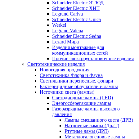
Schneider Electric ЭТЮД
Schneider Electric ХИТ
Legrand Cariva
Schneider Electric Unica
Werkel
Legrand Valena
Schneider Electric Sedna
Lezard Мира
Изделия монтажные для
коммуникационных сетей
Прочие электроустановочные изделия
Светотехнические изделия
Новогодняя продукция
Светотехника Флора и Фауна
Светильники переносные, фонари
Бактерицидные облучатели и лампы
Источники света (лампы)
Светодиодные лампы (LED)
Энергосберегающие лампы
Газоразрядные лампы высокого
давления
Лампы смешанного света (ДРВ)
Натриевые лампы (ДнаТ)
Ртутные ламы (ДРЛ)
Металлогалогеновые лампы