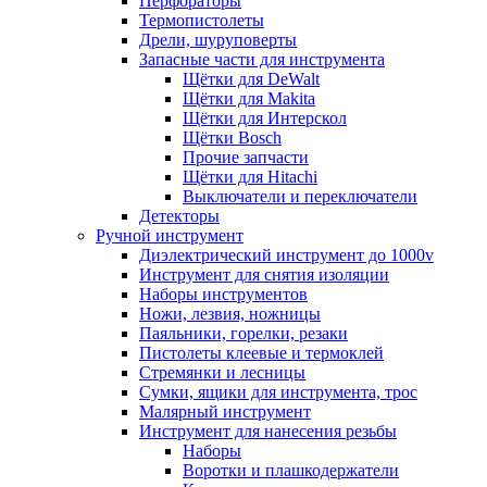
Перфораторы
Термопистолеты
Дрели, шуруповерты
Запасные части для инструмента
Щётки для DeWalt
Щётки для Makita
Щётки для Интерскол
Щётки Bosch
Прочие запчасти
Щётки для Hitachi
Выключатели и переключатели
Детекторы
Ручной инструмент
Диэлектрический инструмент до 1000v
Инструмент для снятия изоляции
Наборы инструментов
Ножи, лезвия, ножницы
Паяльники, горелки, резаки
Пистолеты клеевые и термоклей
Стремянки и лесницы
Сумки, ящики для инструмента, трос
Малярный инструмент
Инструмент для нанесения резьбы
Наборы
Воротки и плашкодержатели