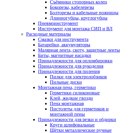
Съёмники стопорных колец
Бокорезы, кабелерезы
Болторезы и кабельные ножницы
Длинногубцы, круглогубцы
Пневмоинструмент
Инструмент для монтажа СИП и ВЛ
Расходные материалы
Смазки для инструмента
Батарейки, аккумуляторы
Малярная лента, скотч, защитные ленты
Биты, магнитные насадки
Принадлежности для опломбировки
Принадлежности для рукоделия
Принадлежности для пиления
Пилки для электролобзиков
Пильные диски
Монтажная пена, герметики
Герметики силиконовые
Клей, жидкие гвозди
Пена монтажная
Пистолеты для герметиков и
монтажной пены
Принадлежности для резки и обдирки
Круги шлифовальные
Щётки металлические ручные