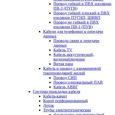
Провод гибкий в ПВХ изоляции
ПВ-3 (ПУГВ)
Провод гибкий плоский в ПВХ
изоляции ПУГНП, ШВВП
Провод не гибкий в ПВХ
изоляции ПВ-1 (ПУВ)
Кабели для телефонии и передачи
данных
Провода связи и передачи
данных
Кабель TV
Кабель аккустический,
видеонаблюдение
Витая пара
Кабель и провод с алюминиевой
токопроводящей жилой
Провод СИП
Провод одножильный ПАВ
Кабель АВВГ
Система прокладки кабеля
Кабель-канал
Короб перфорированный
Лоток
Трубы электротехнические
Аксессуары для мотажа труб