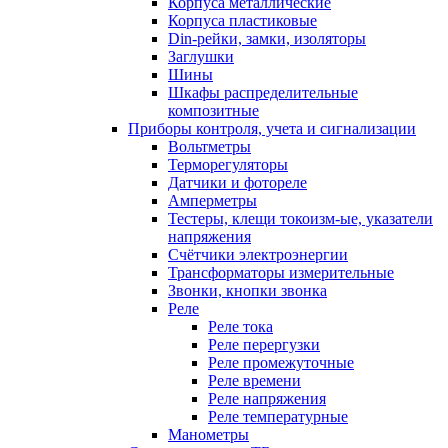
Корпуса металлические
Корпуса пластиковые
Din-рейки, замки, изоляторы
Заглушки
Шины
Шкафы распределительные
композитные
Приборы контроля, учета и сигнализации
Вольтметры
Терморегуляторы
Датчики и фотореле
Амперметры
Тестеры, клещи токоизм-ые, указатели
напряжения
Счётчики электроэнергии
Трансформаторы измерительные
Звонки, кнопки звонка
Реле
Реле тока
Реле перергузки
Реле промежуточные
Реле времени
Реле напряжения
Реле температурные
Манометры