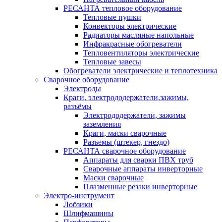
РЕСАНТА тепловое оборудование
Тепловые пушки
Конвекторы электрические
Радиаторы масляные напольные
Инфракрасные обогреватели
Тепловентиляторы электрические
Тепловые завесы
Обогреватели электрические и теплотехника
Сварочное оборудование
Электроды
Краги, электрододержатели,зажимы,
разъёмы
Электрододержатели, зажимы
заземления
Краги, маски сварочные
Разъемы (штекер, гнездо)
РЕСАНТА сварочное оборудование
Аппараты для сварки ПВХ труб
Сварочные аппараты инверторные
Маски сварочные
Плазменные резаки инверторные
Электро-инструмент
Лобзики
Шлифмашины