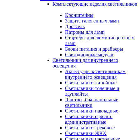
Комплектующие изделия светильников
Кронштейны
Защита галогенных ламп
Дроссель
Патроны для ламп
Стартеры для люминисцентных
ламп
Блоки питания и драйверы
Светодиодные модули
Светильники для внутреннего
освещения
Аксессуары к светильникам
внутреннего освещения
Светильники линейные
Светильники точечные и
даунлайты
Люстры, бра, напольные
светильники
Светильники накладные
Светильники офисно-
административные
Светильники трековые
Светильники ЖКХ
Светильники настольные