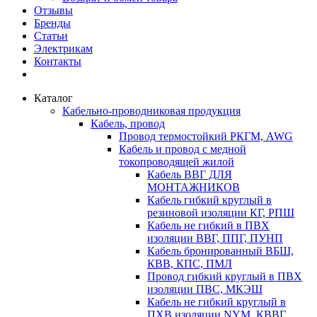
Отзывы
Бренды
Статьи
Электрикам
Контакты
Каталог
Кабельно-проводниковая продукция
Кабель, провод
Провод термостойкий РКГМ, AWG
Кабель и провод с медной
токопроводящей жилой
Кабель ВВГ ДЛЯ
МОНТАЖНИКОВ
Кабель гибкий круглый в
резиновой изоляции КГ, РПШ
Кабель не гибкий в ПВХ
изоляции ВВГ, ППГ, ПУНП
Кабель бронированный ВБШ,
КВВ, КПС, ПМЛ
Провод гибкий круглый в ПВХ
изоляции ПВС, МКЭШ
Кабель не гибкий круглый в
ПХВ изоляции NYM, КВВГ