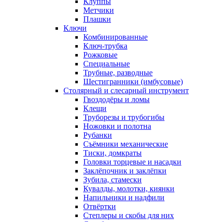
Клуппы
Метчики
Плашки
Ключи
Комбинированные
Ключ-трубка
Рожковые
Специальные
Трубные, разводные
Шестигранники (имбусовые)
Столярный и слесарный инструмент
Гвоздодёры и ломы
Клещи
Труборезы и трубогибы
Ножовки и полотна
Рубанки
Съёмники механические
Тиски, домкраты
Головки торцевые и насадки
Заклёпочник и заклёпки
Зубила, стамески
Кувалды, молотки, киянки
Напильники и надфили
Отвёртки
Степлеры и скобы для них