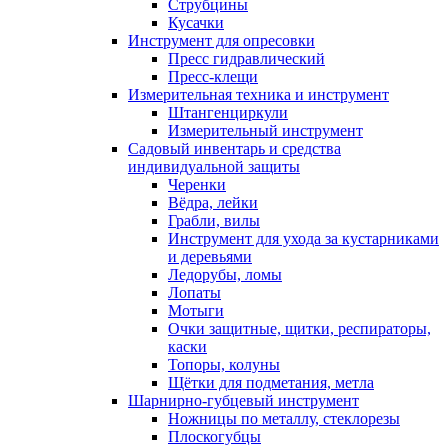
Струбцины
Кусачки
Инструмент для опресовки
Пресс гидравлический
Пресс-клещи
Измерительная техника и инструмент
Штангенциркули
Измерительный инструмент
Садовый инвентарь и средства
индивидуальной защиты
Черенки
Вёдра, лейки
Грабли, вилы
Инструмент для ухода за кустарниками
и деревьями
Ледорубы, ломы
Лопаты
Мотыги
Очки защитные, щитки, респираторы,
каски
Топоры, колуны
Щётки для подметания, метла
Шарнирно-губцевый инструмент
Ножницы по металлу, стеклорезы
Плоскогубцы