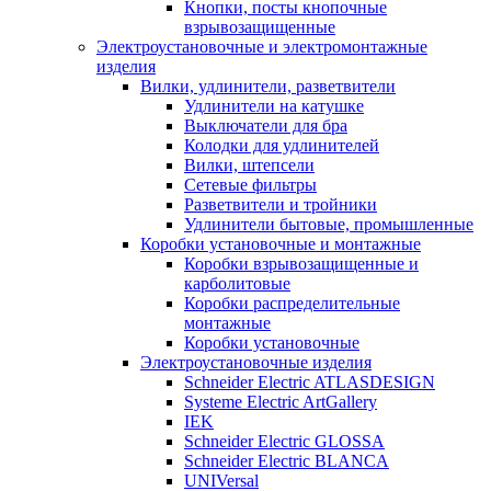
Кнопки, посты кнопочные
взрывозащищенные
Электроустановочные и электромонтажные
изделия
Вилки, удлинители, разветвители
Удлинители на катушке
Выключатели для бра
Колодки для удлинителей
Вилки, штепсели
Сетевые фильтры
Разветвители и тройники
Удлинители бытовые, промышленные
Коробки установочные и монтажные
Коробки взрывозащищенные и
карболитовые
Коробки распределительные
монтажные
Коробки установочные
Электроустановочные изделия
Schneider Electric ATLASDESIGN
Systeme Electric ArtGallery
IEK
Schneider Electric GLOSSA
Schneider Electric BLANCA
UNIVersal