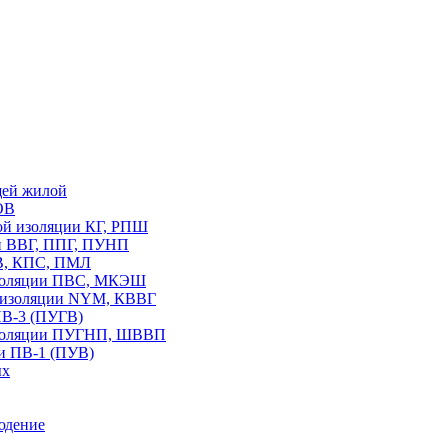
щей жилой
ОВ
вой изоляции КГ, РПШ
ии ВВГ, ППГ, ПУНП
В, КПС, ПМЛ
изоляции ПВС, МКЭШ
В изоляции NYM, КВВГ
ПВ-3 (ПУГВ)
изоляции ПУГНП, ШВВП
и ПВ-1 (ПУВ)
ых
юдение