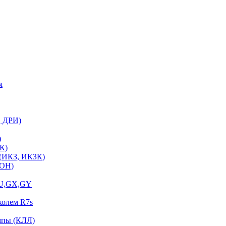
я
, ДРИ)
)
К)
 (ИКЗ, ИКЗК)
ЛОН)
GU,GX,GY
колем R7s
мпы (КЛЛ)