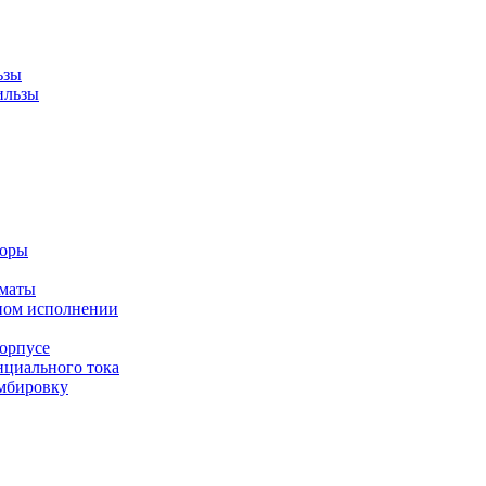
ьзы
ильзы
торы
оматы
ном исполнении
орпусе
циального тока
мбировку