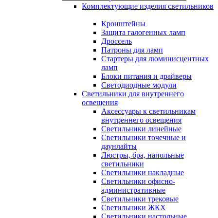
Комплектующие изделия светильников
Кронштейны
Защита галогенных ламп
Дроссель
Патроны для ламп
Стартеры для люминисцентных
ламп
Блоки питания и драйверы
Светодиодные модули
Светильники для внутреннего
освещения
Аксессуары к светильникам
внутреннего освещения
Светильники линейные
Светильники точечные и
даунлайты
Люстры, бра, напольные
светильники
Светильники накладные
Светильники офисно-
административные
Светильники трековые
Светильники ЖКХ
Светильники настольные