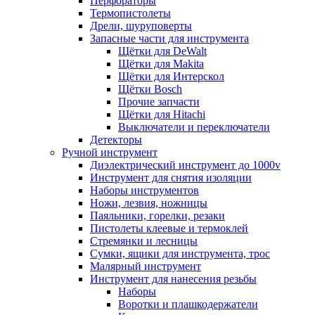
Перфораторы
Термопистолеты
Дрели, шуруповерты
Запасные части для инструмента
Щётки для DeWalt
Щётки для Makita
Щётки для Интерскол
Щётки Bosch
Прочие запчасти
Щётки для Hitachi
Выключатели и переключатели
Детекторы
Ручной инструмент
Диэлектрический инструмент до 1000v
Инструмент для снятия изоляции
Наборы инструментов
Ножи, лезвия, ножницы
Паяльники, горелки, резаки
Пистолеты клеевые и термоклей
Стремянки и лесницы
Сумки, ящики для инструмента, трос
Малярный инструмент
Инструмент для нанесения резьбы
Наборы
Воротки и плашкодержатели