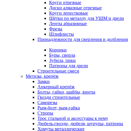
Круги отрезные
Диски алмазные отрезные
Круги лепестковые
Щётки по металлу для УШМ и дрели
Ленты абразивные
Фрезы
Шлифлисты
Принадлежности для сверления и долбления
Коронки
Буры, сверла
Зубила, пики
Патроны для дрели
Строительные смеси
Метизы, крепёж
Замки
Анкерный крепёж
Болты, гайки, шайбы, винты
Гвозди строительные
Саморезы
Рым-болт, рым-гайка
Стропы
Трос стальной и аксессуары к нему
Дюбель-гвозди, дюбеля, шурупы, патроны
Хомуты металлические