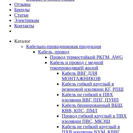
Отзывы
Бренды
Статьи
Электрикам
Контакты
Каталог
Кабельно-проводниковая продукция
Кабель, провод
Провод термостойкий РКГМ, AWG
Кабель и провод с медной
токопроводящей жилой
Кабель ВВГ ДЛЯ
МОНТАЖНИКОВ
Кабель гибкий круглый в
резиновой изоляции КГ, РПШ
Кабель не гибкий в ПВХ
изоляции ВВГ, ППГ, ПУНП
Кабель бронированный ВБШ,
КВВ, КПС, ПМЛ
Провод гибкий круглый в ПВХ
изоляции ПВС, МКЭШ
Кабель не гибкий круглый в
ПХВ изоляции NYM, КВВГ