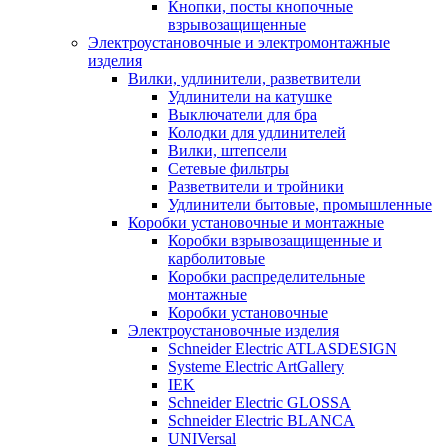
Кнопки, посты кнопочные
взрывозащищенные
Электроустановочные и электромонтажные
изделия
Вилки, удлинители, разветвители
Удлинители на катушке
Выключатели для бра
Колодки для удлинителей
Вилки, штепсели
Сетевые фильтры
Разветвители и тройники
Удлинители бытовые, промышленные
Коробки установочные и монтажные
Коробки взрывозащищенные и
карболитовые
Коробки распределительные
монтажные
Коробки установочные
Электроустановочные изделия
Schneider Electric ATLASDESIGN
Systeme Electric ArtGallery
IEK
Schneider Electric GLOSSA
Schneider Electric BLANCA
UNIVersal