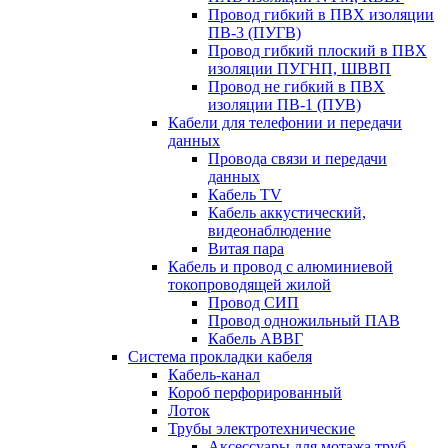
Провод гибкий в ПВХ изоляции
ПВ-3 (ПУГВ)
Провод гибкий плоский в ПВХ
изоляции ПУГНП, ШВВП
Провод не гибкий в ПВХ
изоляции ПВ-1 (ПУВ)
Кабели для телефонии и передачи
данных
Провода связи и передачи
данных
Кабель TV
Кабель аккустический,
видеонаблюдение
Витая пара
Кабель и провод с алюминиевой
токопроводящей жилой
Провод СИП
Провод одножильный ПАВ
Кабель АВВГ
Система прокладки кабеля
Кабель-канал
Короб перфорированный
Лоток
Трубы электротехнические
Аксессуары для мотажа труб