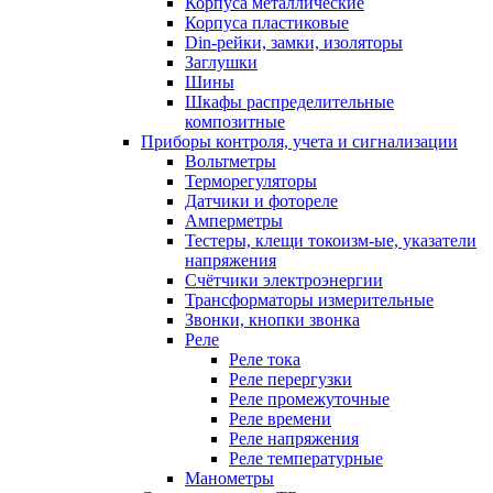
Корпуса металлические
Корпуса пластиковые
Din-рейки, замки, изоляторы
Заглушки
Шины
Шкафы распределительные
композитные
Приборы контроля, учета и сигнализации
Вольтметры
Терморегуляторы
Датчики и фотореле
Амперметры
Тестеры, клещи токоизм-ые, указатели
напряжения
Счётчики электроэнергии
Трансформаторы измерительные
Звонки, кнопки звонка
Реле
Реле тока
Реле перергузки
Реле промежуточные
Реле времени
Реле напряжения
Реле температурные
Манометры