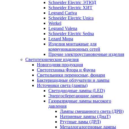
Schneider Electric ЭТЮД
Schneider Electric ХИТ
Legrand Cariva
Schneider Electric Unica
Werkel
Legrand Valena
Schneider Electric Sedna
Lezard Мира
Изделия монтажные для
коммуникационных сетей
Прочие электроустановочные изделия
Светотехнические изделия
Новогодняя продукция
Светотехника Флора и Фауна
Светильники переносные, фонари
Бактерицидные облучатели и лампы
Источники света (лампы)
Светодиодные лампы (LED)
Энергосберегающие лампы
Газоразрядные лампы высокого
давления
Лампы смешанного света (ДРВ)
Натриевые лампы (ДнаТ)
Ртутные ламы (ДРЛ)
Металлогалогеновые лампы