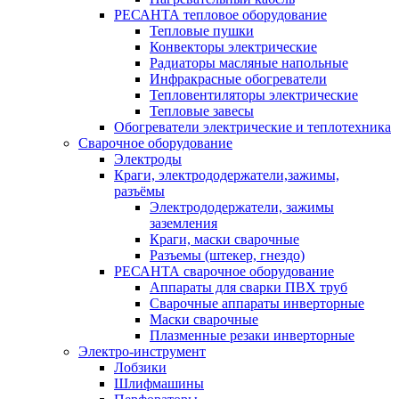
РЕСАНТА тепловое оборудование
Тепловые пушки
Конвекторы электрические
Радиаторы масляные напольные
Инфракрасные обогреватели
Тепловентиляторы электрические
Тепловые завесы
Обогреватели электрические и теплотехника
Сварочное оборудование
Электроды
Краги, электрододержатели,зажимы,
разъёмы
Электрододержатели, зажимы
заземления
Краги, маски сварочные
Разъемы (штекер, гнездо)
РЕСАНТА сварочное оборудование
Аппараты для сварки ПВХ труб
Сварочные аппараты инверторные
Маски сварочные
Плазменные резаки инверторные
Электро-инструмент
Лобзики
Шлифмашины