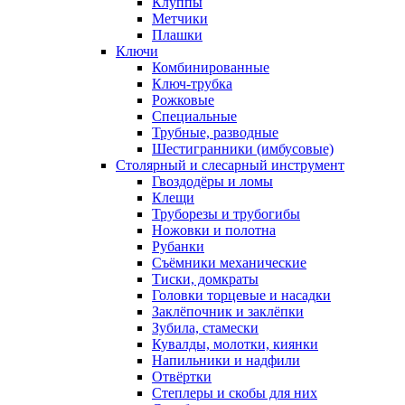
Клуппы
Метчики
Плашки
Ключи
Комбинированные
Ключ-трубка
Рожковые
Специальные
Трубные, разводные
Шестигранники (имбусовые)
Столярный и слесарный инструмент
Гвоздодёры и ломы
Клещи
Труборезы и трубогибы
Ножовки и полотна
Рубанки
Съёмники механические
Тиски, домкраты
Головки торцевые и насадки
Заклёпочник и заклёпки
Зубила, стамески
Кувалды, молотки, киянки
Напильники и надфили
Отвёртки
Степлеры и скобы для них