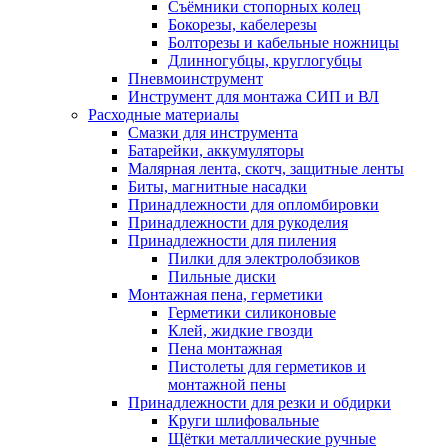
Съёмники стопорных колец
Бокорезы, кабелерезы
Болторезы и кабельные ножницы
Длинногубцы, круглогубцы
Пневмоинструмент
Инструмент для монтажа СИП и ВЛ
Расходные материалы
Смазки для инструмента
Батарейки, аккумуляторы
Малярная лента, скотч, защитные ленты
Биты, магнитные насадки
Принадлежности для опломбировки
Принадлежности для рукоделия
Принадлежности для пиления
Пилки для электролобзиков
Пильные диски
Монтажная пена, герметики
Герметики силиконовые
Клей, жидкие гвозди
Пена монтажная
Пистолеты для герметиков и
монтажной пены
Принадлежности для резки и обдирки
Круги шлифовальные
Щётки металлические ручные