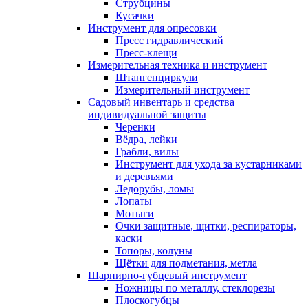
Струбцины
Кусачки
Инструмент для опресовки
Пресс гидравлический
Пресс-клещи
Измерительная техника и инструмент
Штангенциркули
Измерительный инструмент
Садовый инвентарь и средства
индивидуальной защиты
Черенки
Вёдра, лейки
Грабли, вилы
Инструмент для ухода за кустарниками
и деревьями
Ледорубы, ломы
Лопаты
Мотыги
Очки защитные, щитки, респираторы,
каски
Топоры, колуны
Щётки для подметания, метла
Шарнирно-губцевый инструмент
Ножницы по металлу, стеклорезы
Плоскогубцы