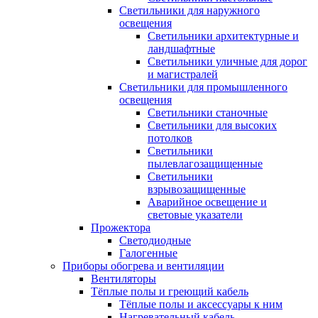
Светильники для наружного
освещения
Светильники архитектурные и
ландшафтные
Светильники уличные для дорог
и магистралей
Светильники для промышленного
освещения
Светильники станочные
Светильники для высоких
потолков
Светильники
пылевлагозащищенные
Светильники
взрывозащищенные
Аварийное освещение и
световые указатели
Прожектора
Светодиодные
Галогенные
Приборы обогрева и вентиляции
Вентиляторы
Тёплые полы и греющий кабель
Тёплые полы и аксессуары к ним
Нагревательный кабель