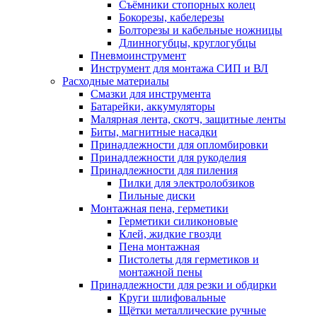
Съёмники стопорных колец
Бокорезы, кабелерезы
Болторезы и кабельные ножницы
Длинногубцы, круглогубцы
Пневмоинструмент
Инструмент для монтажа СИП и ВЛ
Расходные материалы
Смазки для инструмента
Батарейки, аккумуляторы
Малярная лента, скотч, защитные ленты
Биты, магнитные насадки
Принадлежности для опломбировки
Принадлежности для рукоделия
Принадлежности для пиления
Пилки для электролобзиков
Пильные диски
Монтажная пена, герметики
Герметики силиконовые
Клей, жидкие гвозди
Пена монтажная
Пистолеты для герметиков и
монтажной пены
Принадлежности для резки и обдирки
Круги шлифовальные
Щётки металлические ручные