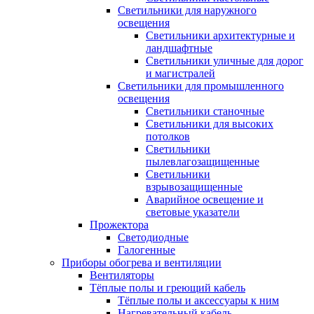
Светильники для наружного
освещения
Светильники архитектурные и
ландшафтные
Светильники уличные для дорог
и магистралей
Светильники для промышленного
освещения
Светильники станочные
Светильники для высоких
потолков
Светильники
пылевлагозащищенные
Светильники
взрывозащищенные
Аварийное освещение и
световые указатели
Прожектора
Светодиодные
Галогенные
Приборы обогрева и вентиляции
Вентиляторы
Тёплые полы и греющий кабель
Тёплые полы и аксессуары к ним
Нагревательный кабель