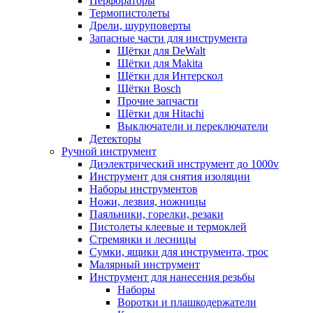
Перфораторы
Термопистолеты
Дрели, шуруповерты
Запасные части для инструмента
Щётки для DeWalt
Щётки для Makita
Щётки для Интерскол
Щётки Bosch
Прочие запчасти
Щётки для Hitachi
Выключатели и переключатели
Детекторы
Ручной инструмент
Диэлектрический инструмент до 1000v
Инструмент для снятия изоляции
Наборы инструментов
Ножи, лезвия, ножницы
Паяльники, горелки, резаки
Пистолеты клеевые и термоклей
Стремянки и лесницы
Сумки, ящики для инструмента, трос
Малярный инструмент
Инструмент для нанесения резьбы
Наборы
Воротки и плашкодержатели