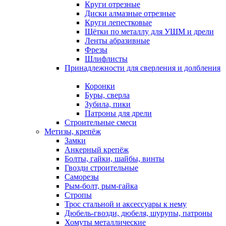
Круги отрезные
Диски алмазные отрезные
Круги лепестковые
Щётки по металлу для УШМ и дрели
Ленты абразивные
Фрезы
Шлифлисты
Принадлежности для сверления и долбления
Коронки
Буры, сверла
Зубила, пики
Патроны для дрели
Строительные смеси
Метизы, крепёж
Замки
Анкерный крепёж
Болты, гайки, шайбы, винты
Гвозди строительные
Саморезы
Рым-болт, рым-гайка
Стропы
Трос стальной и аксессуары к нему
Дюбель-гвозди, дюбеля, шурупы, патроны
Хомуты металлические