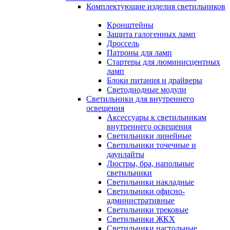
Комплектующие изделия светильников
Кронштейны
Защита галогенных ламп
Дроссель
Патроны для ламп
Стартеры для люминисцентных
ламп
Блоки питания и драйверы
Светодиодные модули
Светильники для внутреннего
освещения
Аксессуары к светильникам
внутреннего освещения
Светильники линейные
Светильники точечные и
даунлайты
Люстры, бра, напольные
светильники
Светильники накладные
Светильники офисно-
административные
Светильники трековые
Светильники ЖКХ
Светильники настольные