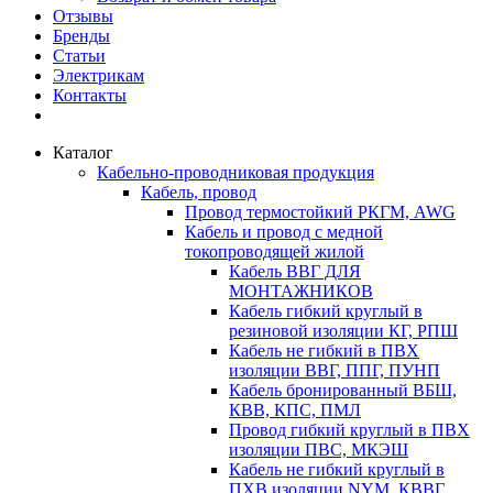
Отзывы
Бренды
Статьи
Электрикам
Контакты
Каталог
Кабельно-проводниковая продукция
Кабель, провод
Провод термостойкий РКГМ, AWG
Кабель и провод с медной
токопроводящей жилой
Кабель ВВГ ДЛЯ
МОНТАЖНИКОВ
Кабель гибкий круглый в
резиновой изоляции КГ, РПШ
Кабель не гибкий в ПВХ
изоляции ВВГ, ППГ, ПУНП
Кабель бронированный ВБШ,
КВВ, КПС, ПМЛ
Провод гибкий круглый в ПВХ
изоляции ПВС, МКЭШ
Кабель не гибкий круглый в
ПХВ изоляции NYM, КВВГ