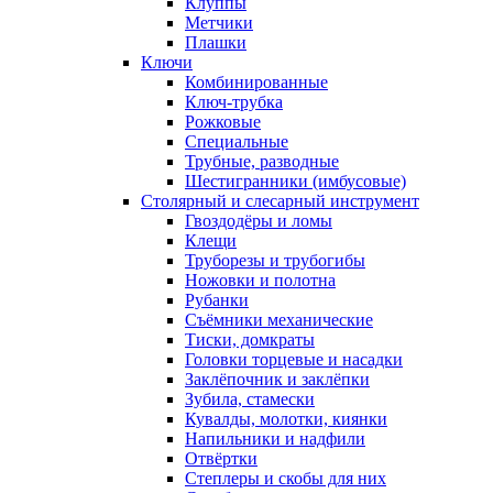
Клуппы
Метчики
Плашки
Ключи
Комбинированные
Ключ-трубка
Рожковые
Специальные
Трубные, разводные
Шестигранники (имбусовые)
Столярный и слесарный инструмент
Гвоздодёры и ломы
Клещи
Труборезы и трубогибы
Ножовки и полотна
Рубанки
Съёмники механические
Тиски, домкраты
Головки торцевые и насадки
Заклёпочник и заклёпки
Зубила, стамески
Кувалды, молотки, киянки
Напильники и надфили
Отвёртки
Степлеры и скобы для них