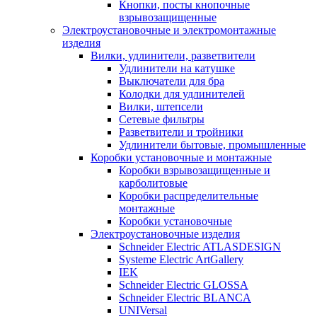
Кнопки, посты кнопочные
взрывозащищенные
Электроустановочные и электромонтажные
изделия
Вилки, удлинители, разветвители
Удлинители на катушке
Выключатели для бра
Колодки для удлинителей
Вилки, штепсели
Сетевые фильтры
Разветвители и тройники
Удлинители бытовые, промышленные
Коробки установочные и монтажные
Коробки взрывозащищенные и
карболитовые
Коробки распределительные
монтажные
Коробки установочные
Электроустановочные изделия
Schneider Electric ATLASDESIGN
Systeme Electric ArtGallery
IEK
Schneider Electric GLOSSA
Schneider Electric BLANCA
UNIVersal