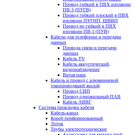
Провод гибкий в ПВХ изоляции
ПВ-3 (ПУГВ)
Провод гибкий плоский в ПВХ
изоляции ПУГНП, ШВВП
Провод не гибкий в ПВХ
изоляции ПВ-1 (ПУВ)
Кабели для телефонии и передачи
данных
Провода связи и передачи
данных
Кабель TV
Кабель аккустический,
видеонаблюдение
Витая пара
Кабель и провод с алюминиевой
токопроводящей жилой
Провод СИП
Провод одножильный ПАВ
Кабель АВВГ
Система прокладки кабеля
Кабель-канал
Короб перфорированный
Лоток
Трубы электротехнические
Аксессуары для мотажа труб