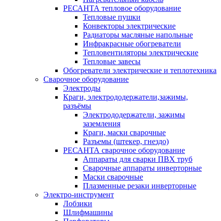
РЕСАНТА тепловое оборудование
Тепловые пушки
Конвекторы электрические
Радиаторы масляные напольные
Инфракрасные обогреватели
Тепловентиляторы электрические
Тепловые завесы
Обогреватели электрические и теплотехника
Сварочное оборудование
Электроды
Краги, электрододержатели,зажимы,
разъёмы
Электрододержатели, зажимы
заземления
Краги, маски сварочные
Разъемы (штекер, гнездо)
РЕСАНТА сварочное оборудование
Аппараты для сварки ПВХ труб
Сварочные аппараты инверторные
Маски сварочные
Плазменные резаки инверторные
Электро-инструмент
Лобзики
Шлифмашины