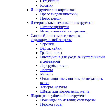
Струбцины
Кусачки
Инструмент для опресовки
Пресс гидравлический
Пресс-клещи
Измерительная техника и инструмент
Штангенциркули
Измерительный инструмент
Садовый инвентарь и средства
индивидуальной защиты
Черенки
Вёдра, лейки
Грабли, вилы
Инструмент для ухода за кустарниками
и деревьями
Ледорубы, ломы
Лопаты
Мотыги
Очки защитные, щитки, респираторы,
каски
Топоры, колуны
Щётки для подметания, метла
Шарнирно-губцевый инструмент
Ножницы по металлу, стеклорезы
Плоскогубцы