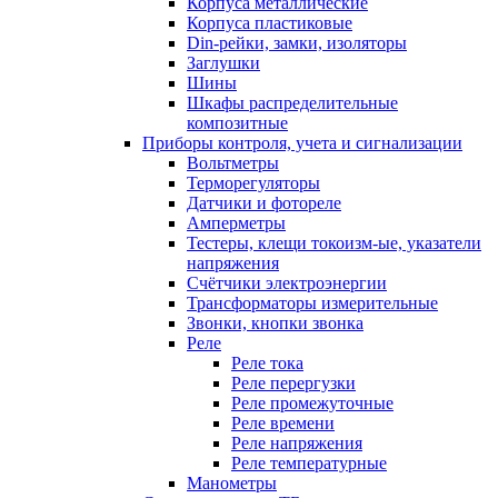
Корпуса металлические
Корпуса пластиковые
Din-рейки, замки, изоляторы
Заглушки
Шины
Шкафы распределительные
композитные
Приборы контроля, учета и сигнализации
Вольтметры
Терморегуляторы
Датчики и фотореле
Амперметры
Тестеры, клещи токоизм-ые, указатели
напряжения
Счётчики электроэнергии
Трансформаторы измерительные
Звонки, кнопки звонка
Реле
Реле тока
Реле перергузки
Реле промежуточные
Реле времени
Реле напряжения
Реле температурные
Манометры