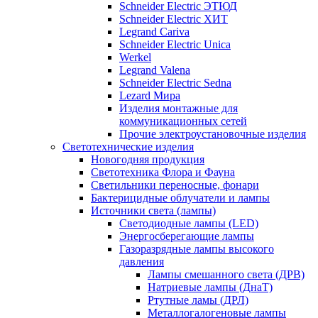
Schneider Electric ЭТЮД
Schneider Electric ХИТ
Legrand Cariva
Schneider Electric Unica
Werkel
Legrand Valena
Schneider Electric Sedna
Lezard Мира
Изделия монтажные для
коммуникационных сетей
Прочие электроустановочные изделия
Светотехнические изделия
Новогодняя продукция
Светотехника Флора и Фауна
Светильники переносные, фонари
Бактерицидные облучатели и лампы
Источники света (лампы)
Светодиодные лампы (LED)
Энергосберегающие лампы
Газоразрядные лампы высокого
давления
Лампы смешанного света (ДРВ)
Натриевые лампы (ДнаТ)
Ртутные ламы (ДРЛ)
Металлогалогеновые лампы