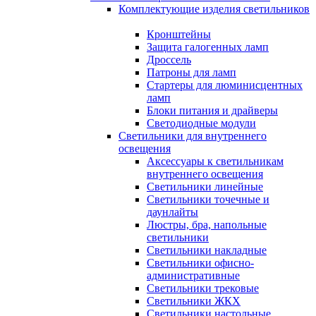
Комплектующие изделия светильников
Кронштейны
Защита галогенных ламп
Дроссель
Патроны для ламп
Стартеры для люминисцентных
ламп
Блоки питания и драйверы
Светодиодные модули
Светильники для внутреннего
освещения
Аксессуары к светильникам
внутреннего освещения
Светильники линейные
Светильники точечные и
даунлайты
Люстры, бра, напольные
светильники
Светильники накладные
Светильники офисно-
административные
Светильники трековые
Светильники ЖКХ
Светильники настольные