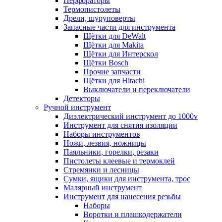
Перфораторы
Термопистолеты
Дрели, шуруповерты
Запасные части для инструмента
Щётки для DeWalt
Щётки для Makita
Щётки для Интерскол
Щётки Bosch
Прочие запчасти
Щётки для Hitachi
Выключатели и переключатели
Детекторы
Ручной инструмент
Диэлектрический инструмент до 1000v
Инструмент для снятия изоляции
Наборы инструментов
Ножи, лезвия, ножницы
Паяльники, горелки, резаки
Пистолеты клеевые и термоклей
Стремянки и лесницы
Сумки, ящики для инструмента, трос
Малярный инструмент
Инструмент для нанесения резьбы
Наборы
Воротки и плашкодержатели