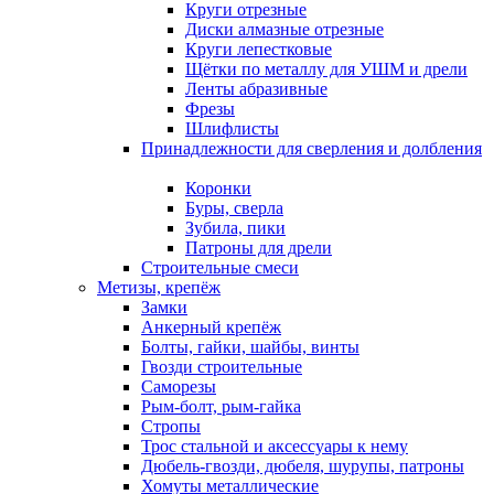
Круги отрезные
Диски алмазные отрезные
Круги лепестковые
Щётки по металлу для УШМ и дрели
Ленты абразивные
Фрезы
Шлифлисты
Принадлежности для сверления и долбления
Коронки
Буры, сверла
Зубила, пики
Патроны для дрели
Строительные смеси
Метизы, крепёж
Замки
Анкерный крепёж
Болты, гайки, шайбы, винты
Гвозди строительные
Саморезы
Рым-болт, рым-гайка
Стропы
Трос стальной и аксессуары к нему
Дюбель-гвозди, дюбеля, шурупы, патроны
Хомуты металлические