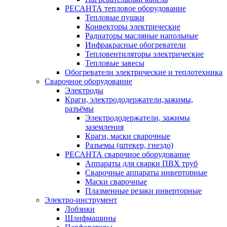
РЕСАНТА тепловое оборудование
Тепловые пушки
Конвекторы электрические
Радиаторы масляные напольные
Инфракрасные обогреватели
Тепловентиляторы электрические
Тепловые завесы
Обогреватели электрические и теплотехника
Сварочное оборудование
Электроды
Краги, электрододержатели,зажимы,
разъёмы
Электрододержатели, зажимы
заземления
Краги, маски сварочные
Разъемы (штекер, гнездо)
РЕСАНТА сварочное оборудование
Аппараты для сварки ПВХ труб
Сварочные аппараты инверторные
Маски сварочные
Плазменные резаки инверторные
Электро-инструмент
Лобзики
Шлифмашины