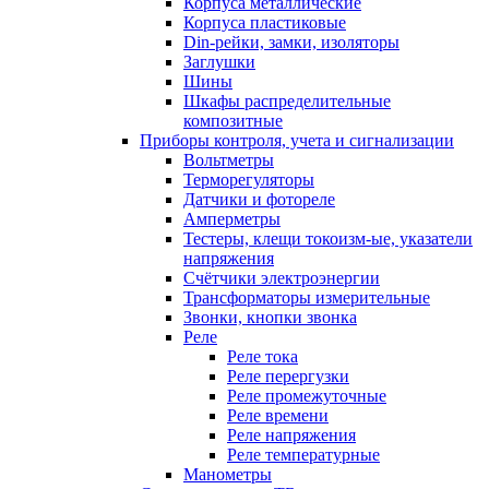
Корпуса металлические
Корпуса пластиковые
Din-рейки, замки, изоляторы
Заглушки
Шины
Шкафы распределительные
композитные
Приборы контроля, учета и сигнализации
Вольтметры
Терморегуляторы
Датчики и фотореле
Амперметры
Тестеры, клещи токоизм-ые, указатели
напряжения
Счётчики электроэнергии
Трансформаторы измерительные
Звонки, кнопки звонка
Реле
Реле тока
Реле перергузки
Реле промежуточные
Реле времени
Реле напряжения
Реле температурные
Манометры