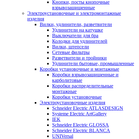
Кнопки, посты кнопочные
взрывозащищенные
Электроустановочные и электромонтажные
изделия
Вилки, удлинители, разветвители
Удлинители на катушке
Выключатели для бра
Колодки для удлинителей
Вилки, штепсели
Сетевые фильтры
Разветвители и тройники
Удлинители бытовые, промышленные
Коробки установочные и монтажные
Коробки взрывозащищенные и
карболитовые
Коробки распределительные
монтажные
Коробки установочные
Электроустановочные изделия
Schneider Electric ATLASDESIGN
Systeme Electric ArtGallery
IEK
Schneider Electric GLOSSA
Schneider Electric BLANCA
UNIVersal