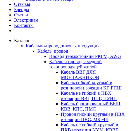
Отзывы
Бренды
Статьи
Электрикам
Контакты
Каталог
Кабельно-проводниковая продукция
Кабель, провод
Провод термостойкий РКГМ, AWG
Кабель и провод с медной
токопроводящей жилой
Кабель ВВГ ДЛЯ
МОНТАЖНИКОВ
Кабель гибкий круглый в
резиновой изоляции КГ, РПШ
Кабель не гибкий в ПВХ
изоляции ВВГ, ППГ, ПУНП
Кабель бронированный ВБШ,
КВВ, КПС, ПМЛ
Провод гибкий круглый в ПВХ
изоляции ПВС, МКЭШ
Кабель не гибкий круглый в
ПХВ изоляции NYM, КВВГ