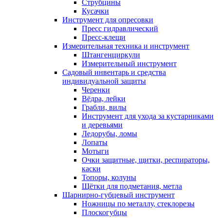
Струбцины
Кусачки
Инструмент для опресовки
Пресс гидравлический
Пресс-клещи
Измерительная техника и инструмент
Штангенциркули
Измерительный инструмент
Садовый инвентарь и средства
индивидуальной защиты
Черенки
Вёдра, лейки
Грабли, вилы
Инструмент для ухода за кустарниками
и деревьями
Ледорубы, ломы
Лопаты
Мотыги
Очки защитные, щитки, респираторы,
каски
Топоры, колуны
Щётки для подметания, метла
Шарнирно-губцевый инструмент
Ножницы по металлу, стеклорезы
Плоскогубцы