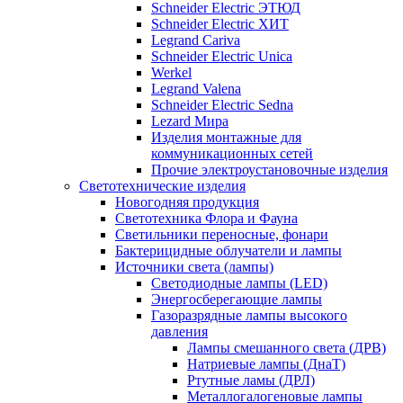
Schneider Electric ЭТЮД
Schneider Electric ХИТ
Legrand Cariva
Schneider Electric Unica
Werkel
Legrand Valena
Schneider Electric Sedna
Lezard Мира
Изделия монтажные для
коммуникационных сетей
Прочие электроустановочные изделия
Светотехнические изделия
Новогодняя продукция
Светотехника Флора и Фауна
Светильники переносные, фонари
Бактерицидные облучатели и лампы
Источники света (лампы)
Светодиодные лампы (LED)
Энергосберегающие лампы
Газоразрядные лампы высокого
давления
Лампы смешанного света (ДРВ)
Натриевые лампы (ДнаТ)
Ртутные ламы (ДРЛ)
Металлогалогеновые лампы