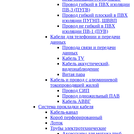
Провод гибкий в ПВХ изоляции
ПВ-3 (ПУГВ)
Провод гибкий плоский в ПВХ
изоляции ПУГНП, ШВВП
Провод не гибкий в ПВХ
изоляции ПВ-1 (ПУВ)
Кабели для телефонии и передачи
данных
Провода связи и передачи
данных
Кабель TV
Кабель аккустический,
видеонаблюдение
Витая пара
Кабель и провод с алюминиевой
токопроводящей жилой
Провод СИП
Провод одножильный ПАВ
Кабель АВВГ
Система прокладки кабеля
Кабель-канал
Короб перфорированный
Лоток
Трубы электротехнические
Аксессуары для мотажа труб