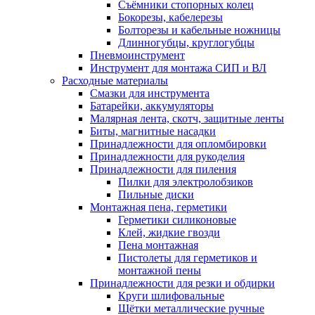
Съёмники стопорных колец
Бокорезы, кабелерезы
Болторезы и кабельные ножницы
Длинногубцы, круглогубцы
Пневмоинструмент
Инструмент для монтажа СИП и ВЛ
Расходные материалы
Смазки для инструмента
Батарейки, аккумуляторы
Малярная лента, скотч, защитные ленты
Биты, магнитные насадки
Принадлежности для опломбировки
Принадлежности для рукоделия
Принадлежности для пиления
Пилки для электролобзиков
Пильные диски
Монтажная пена, герметики
Герметики силиконовые
Клей, жидкие гвозди
Пена монтажная
Пистолеты для герметиков и
монтажной пены
Принадлежности для резки и обдирки
Круги шлифовальные
Щётки металлические ручные