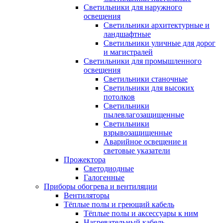
Светильники для наружного
освещения
Светильники архитектурные и
ландшафтные
Светильники уличные для дорог
и магистралей
Светильники для промышленного
освещения
Светильники станочные
Светильники для высоких
потолков
Светильники
пылевлагозащищенные
Светильники
взрывозащищенные
Аварийное освещение и
световые указатели
Прожектора
Светодиодные
Галогенные
Приборы обогрева и вентиляции
Вентиляторы
Тёплые полы и греющий кабель
Тёплые полы и аксессуары к ним
Нагревательный кабель