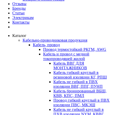
Отзывы
Бренды
Статьи
Электрикам
Контакты
Каталог
Кабельно-проводниковая продукция
Кабель, провод
Провод термостойкий РКГМ, AWG
Кабель и провод с медной
токопроводящей жилой
Кабель ВВГ ДЛЯ
МОНТАЖНИКОВ
Кабель гибкий круглый в
резиновой изоляции КГ, РПШ
Кабель не гибкий в ПВХ
изоляции ВВГ, ППГ, ПУНП
Кабель бронированный ВБШ,
КВВ, КПС, ПМЛ
Провод гибкий круглый в ПВХ
изоляции ПВС, МКЭШ
Кабель не гибкий круглый в
ПХВ изоляции NYM, КВВГ