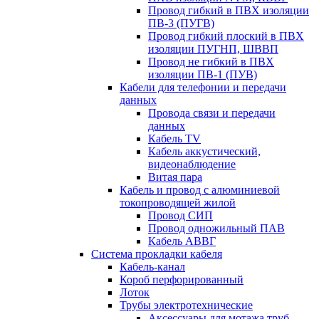
Провод гибкий в ПВХ изоляции
ПВ-3 (ПУГВ)
Провод гибкий плоский в ПВХ
изоляции ПУГНП, ШВВП
Провод не гибкий в ПВХ
изоляции ПВ-1 (ПУВ)
Кабели для телефонии и передачи
данных
Провода связи и передачи
данных
Кабель TV
Кабель аккустический,
видеонаблюдение
Витая пара
Кабель и провод с алюминиевой
токопроводящей жилой
Провод СИП
Провод одножильный ПАВ
Кабель АВВГ
Система прокладки кабеля
Кабель-канал
Короб перфорированный
Лоток
Трубы электротехнические
Аксессуары для мотажа труб