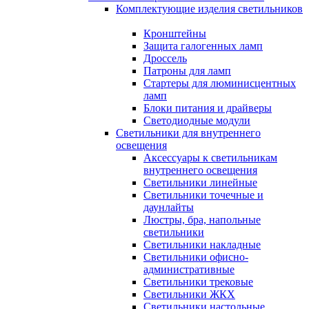
Комплектующие изделия светильников
Кронштейны
Защита галогенных ламп
Дроссель
Патроны для ламп
Стартеры для люминисцентных
ламп
Блоки питания и драйверы
Светодиодные модули
Светильники для внутреннего
освещения
Аксессуары к светильникам
внутреннего освещения
Светильники линейные
Светильники точечные и
даунлайты
Люстры, бра, напольные
светильники
Светильники накладные
Светильники офисно-
административные
Светильники трековые
Светильники ЖКХ
Светильники настольные