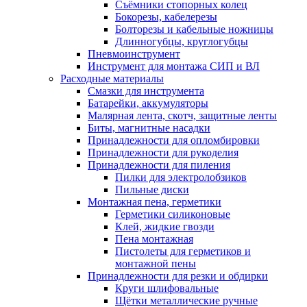
Съёмники стопорных колец
Бокорезы, кабелерезы
Болторезы и кабельные ножницы
Длинногубцы, круглогубцы
Пневмоинструмент
Инструмент для монтажа СИП и ВЛ
Расходные материалы
Смазки для инструмента
Батарейки, аккумуляторы
Малярная лента, скотч, защитные ленты
Биты, магнитные насадки
Принадлежности для опломбировки
Принадлежности для рукоделия
Принадлежности для пиления
Пилки для электролобзиков
Пильные диски
Монтажная пена, герметики
Герметики силиконовые
Клей, жидкие гвозди
Пена монтажная
Пистолеты для герметиков и
монтажной пены
Принадлежности для резки и обдирки
Круги шлифовальные
Щётки металлические ручные