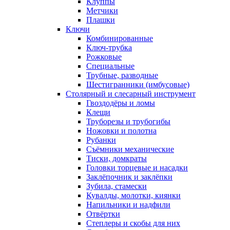
Клуппы
Метчики
Плашки
Ключи
Комбинированные
Ключ-трубка
Рожковые
Специальные
Трубные, разводные
Шестигранники (имбусовые)
Столярный и слесарный инструмент
Гвоздодёры и ломы
Клещи
Труборезы и трубогибы
Ножовки и полотна
Рубанки
Съёмники механические
Тиски, домкраты
Головки торцевые и насадки
Заклёпочник и заклёпки
Зубила, стамески
Кувалды, молотки, киянки
Напильники и надфили
Отвёртки
Степлеры и скобы для них