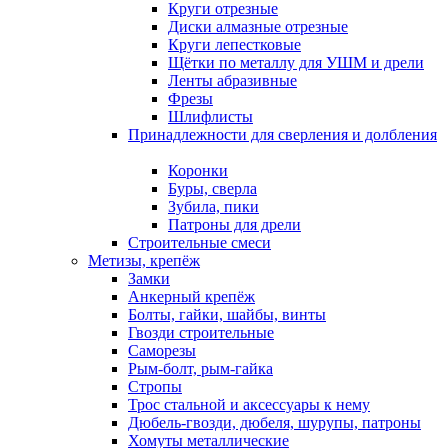
Круги отрезные
Диски алмазные отрезные
Круги лепестковые
Щётки по металлу для УШМ и дрели
Ленты абразивные
Фрезы
Шлифлисты
Принадлежности для сверления и долбления
Коронки
Буры, сверла
Зубила, пики
Патроны для дрели
Строительные смеси
Метизы, крепёж
Замки
Анкерный крепёж
Болты, гайки, шайбы, винты
Гвозди строительные
Саморезы
Рым-болт, рым-гайка
Стропы
Трос стальной и аксессуары к нему
Дюбель-гвозди, дюбеля, шурупы, патроны
Хомуты металлические