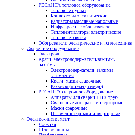
РЕСАНТА тепловое оборудование
Тепловые пушки
Конвекторы электрические
Радиаторы масляные напольные
Инфракрасные обогреватели
Тепловентиляторы электрические
Тепловые завесы
Обогреватели электрические и теплотехника
Сварочное оборудование
Электроды
Краги, электрододержатели,зажимы,
разъёмы
Электрододержатели, зажимы
заземления
Краги, маски сварочные
Разъемы (штекер, гнездо)
РЕСАНТА сварочное оборудование
Аппараты для сварки ПВХ труб
Сварочные аппараты инверторные
Маски сварочные
Плазменные резаки инверторные
Электро-инструмент
Лобзики
Шлифмашины