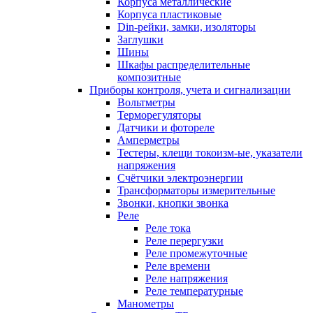
Корпуса металлические
Корпуса пластиковые
Din-рейки, замки, изоляторы
Заглушки
Шины
Шкафы распределительные
композитные
Приборы контроля, учета и сигнализации
Вольтметры
Терморегуляторы
Датчики и фотореле
Амперметры
Тестеры, клещи токоизм-ые, указатели
напряжения
Счётчики электроэнергии
Трансформаторы измерительные
Звонки, кнопки звонка
Реле
Реле тока
Реле перергузки
Реле промежуточные
Реле времени
Реле напряжения
Реле температурные
Манометры