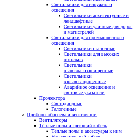
Светильники для наружного
освещения
Светильники архитектурные и
ландшафтные
Светильники уличные для дорог
и магистралей
Светильники для промышленного
освещения
Светильники станочные
Светильники для высоких
потолков
Светильники
пылевлагозащищенные
Светильники
взрывозащищенные
Аварийное освещение и
световые указатели
Прожектора
Светодиодные
Галогенные
Приборы обогрева и вентиляции
Вентиляторы
Тёплые полы и греющий кабель
Тёплые полы и аксессуары к ним
Нагревательный кабель