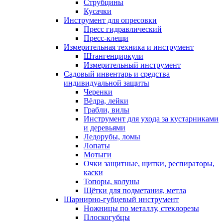
Струбцины
Кусачки
Инструмент для опресовки
Пресс гидравлический
Пресс-клещи
Измерительная техника и инструмент
Штангенциркули
Измерительный инструмент
Садовый инвентарь и средства
индивидуальной защиты
Черенки
Вёдра, лейки
Грабли, вилы
Инструмент для ухода за кустарниками
и деревьями
Ледорубы, ломы
Лопаты
Мотыги
Очки защитные, щитки, респираторы,
каски
Топоры, колуны
Щётки для подметания, метла
Шарнирно-губцевый инструмент
Ножницы по металлу, стеклорезы
Плоскогубцы