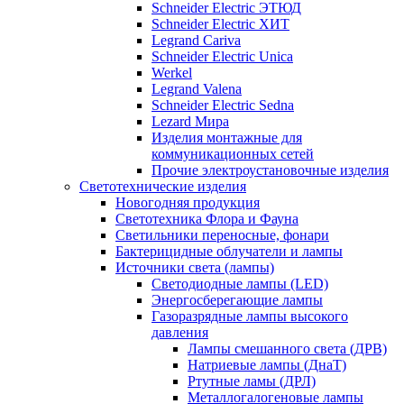
Schneider Electric ЭТЮД
Schneider Electric ХИТ
Legrand Cariva
Schneider Electric Unica
Werkel
Legrand Valena
Schneider Electric Sedna
Lezard Мира
Изделия монтажные для
коммуникационных сетей
Прочие электроустановочные изделия
Светотехнические изделия
Новогодняя продукция
Светотехника Флора и Фауна
Светильники переносные, фонари
Бактерицидные облучатели и лампы
Источники света (лампы)
Светодиодные лампы (LED)
Энергосберегающие лампы
Газоразрядные лампы высокого
давления
Лампы смешанного света (ДРВ)
Натриевые лампы (ДнаТ)
Ртутные ламы (ДРЛ)
Металлогалогеновые лампы