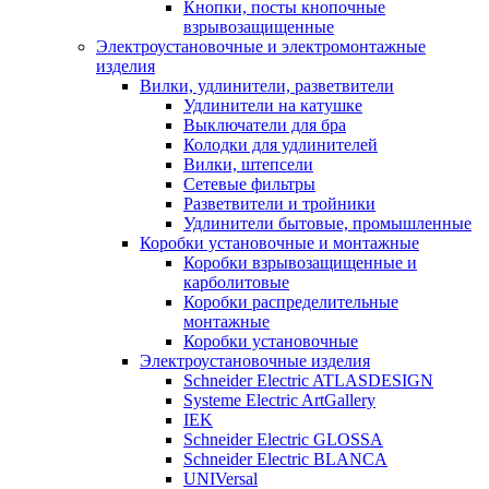
Кнопки, посты кнопочные
взрывозащищенные
Электроустановочные и электромонтажные
изделия
Вилки, удлинители, разветвители
Удлинители на катушке
Выключатели для бра
Колодки для удлинителей
Вилки, штепсели
Сетевые фильтры
Разветвители и тройники
Удлинители бытовые, промышленные
Коробки установочные и монтажные
Коробки взрывозащищенные и
карболитовые
Коробки распределительные
монтажные
Коробки установочные
Электроустановочные изделия
Schneider Electric ATLASDESIGN
Systeme Electric ArtGallery
IEK
Schneider Electric GLOSSA
Schneider Electric BLANCA
UNIVersal