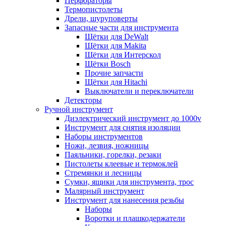
Перфораторы
Термопистолеты
Дрели, шуруповерты
Запасные части для инструмента
Щётки для DeWalt
Щётки для Makita
Щётки для Интерскол
Щётки Bosch
Прочие запчасти
Щётки для Hitachi
Выключатели и переключатели
Детекторы
Ручной инструмент
Диэлектрический инструмент до 1000v
Инструмент для снятия изоляции
Наборы инструментов
Ножи, лезвия, ножницы
Паяльники, горелки, резаки
Пистолеты клеевые и термоклей
Стремянки и лесницы
Сумки, ящики для инструмента, трос
Малярный инструмент
Инструмент для нанесения резьбы
Наборы
Воротки и плашкодержатели