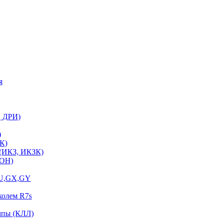
я
, ДРИ)
)
К)
 (ИКЗ, ИКЗК)
ЛОН)
GU,GX,GY
колем R7s
мпы (КЛЛ)