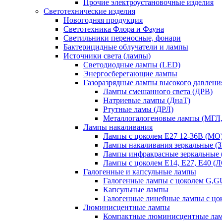
Прочие электроустановочные изделия
Светотехнические изделия
Новогодняя продукция
Светотехника Флора и Фауна
Светильники переносные, фонари
Бактерицидные облучатели и лампы
Источники света (лампы)
Светодиодные лампы (LED)
Энергосберегающие лампы
Газоразрядные лампы высокого давлени
Лампы смешанного света (ДРВ)
Натриевые лампы (ДнаТ)
Ртутные ламы (ДРЛ)
Металлогалогеновые лампы (МГЛ
Лампы накаливания
Лампы с цоколем Е27 12-36В (МО
Лампы накаливания зеркальные (З
Лампы инфракрасные зеркальные
Лампы с цоколем Е14, Е27, Е40 (
Галогенные и капсульные лампы
Галогенные лампы с цоколем G,
Капсульные лампы
Галогенные линейные лампы с цо
Люминисцентные лампы
Компактные люминисцентные ла