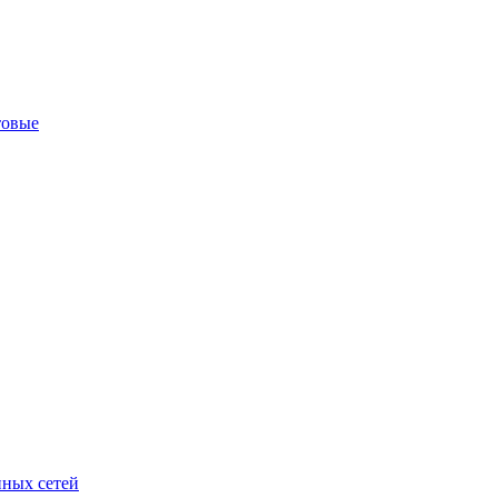
товые
ных сетей