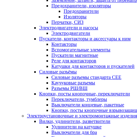
Заземление, штанги, защита от перенап
Предохранители, изоляторы
Предохранители
Изоляторы
Перчатки, СИЗ
Электродвигатели и насосы
Электродвигатели
Пускатели, контакторы и аксессуары к ним
Контакторы
Вспомогательные элементы
Пускатели магнитные
Реле для контакторов
Катушки для контакторов и пускателей
Силовые разъёмы
Силовые разъемы стандарта СЕЕ
Каучуковые разъемы
Разъемы РШ/ВШ
Кнопки, посты кнопочные, переключатели
Переключатели, тумблеры
Выключатели концевые, пакетные
Кнопки, посты кнопочные взрывозащи
Электроустановочные и электромонтажные изделия
Вилки, удлинители, разветвители
Удлинители на катушке
Выключатели для бра