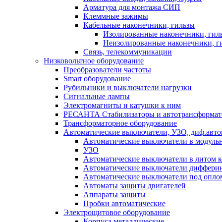
Арматура для монтажа СИП
Клеммные зажимы
Кабельные наконечники, гильзы
Изолированные наконечники, гил
Неизолированные наконечники, г
Связь, телекоммуникации
Низковольтное оборудование
Преобразователи частоты
Smart оборудование
Рубильники и выключатели нагрузки
Сигнальные лампы
Электромагниты и катушки к ним
РЕСАНТА Стабилизаторы и автотрансформа
Трансформаторное оборудование
Автоматические выключатели, УЗО, диф.авт
Автоматические выключатели в модуль
УЗО
Автоматические выключатели в литом к
Автоматические выключатели дифферин
Автоматические выключатели под опло
Автоматы защиты двигателей
Аппараты защиты
Пробки автоматические
Электрощитовое оборудование
Корпуса металлические