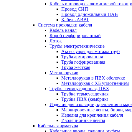
Кабель и провод с алюминиевой токоп
Провод СИП
Провод одножильный ПАВ
Кабель АВВГ
Система прокладки кабеля
Кабель-канал
Короб перфорированный
Лоток
Трубы электротехнические
Аксессуары для мотажа труб
Труба армированная
Труба гофрированная
Труба жёсткая
Металлорукав
Металлорукав в ПВХ оболочке
Металлорукав с ХБ уплотнением
Трубка термоусадочная, ПВХ
Трубка термоусадочная
Трубка ПВХ (кембрик)
Изделия для изоляции, крепления и ма
Маркировочные ленты, бирки, ма
Изделия для крепления кабеля
Изоляционные ленты
Кабельная арматура
Кабельные вводы, сальнки, муфты