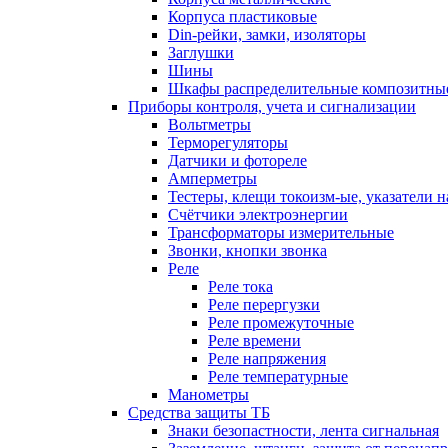
Корпуса пластиковые
Din-рейки, замки, изоляторы
Заглушки
Шины
Шкафы распределительные композитны
Приборы контроля, учета и сигнализации
Вольтметры
Терморегуляторы
Датчики и фотореле
Амперметры
Тестеры, клещи токоизм-ые, указатели 
Счётчики электроэнергии
Трансформаторы измерительные
Звонки, кнопки звонка
Реле
Реле тока
Реле перергузки
Реле промежуточные
Реле времени
Реле напряжения
Реле температурные
Манометры
Средства защиты ТБ
Знаки безопастности, лента сигнальная