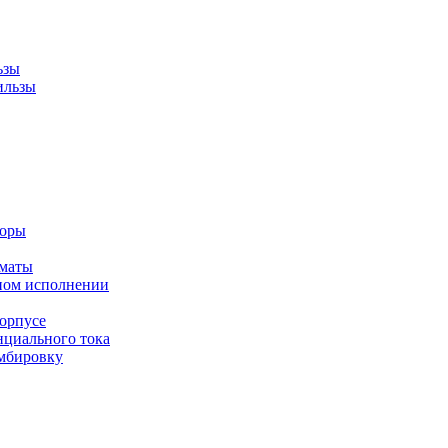
ьзы
ильзы
торы
оматы
ном исполнении
орпусе
циального тока
мбировку