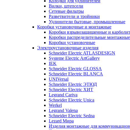
Колодки для удлинителей
Вилки, штепсели
Сетевые фильтры
Разветвители и тройники
Удлинители бытовые, промышленные
Коробки установочные и монтажные
Коробки взрывозащищенные и карболи
Коробки распределительные монтажные
Коробки установочные
Электроустановочные изделия
Schneider Electric ATLASDESIGN
Systeme Electric ArtGallery
IEK
Schneider Electric GLOSSA
Schneider Electric BLANCA
UNIVersal
Schneider Electric ЭТЮД
Schneider Electric ХИТ
Legrand Cariva
Schneider Electric Unica
Werkel
Legrand Valena
Schneider Electric Sedna
Lezard Мира
Изделия монтажные для коммуникацион