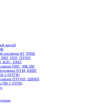
щей жилой
ОВ
вой изоляции КГ, РПШ
ии ВВГ, ППГ, ПУНП
В, КПС, ПМЛ
изоляции ПВС, МКЭШ
В изоляции NYM, КВВГ
ПВ-3 (ПУГВ)
изоляции ПУГНП, ШВВП
и ПВ-1 (ПУВ)
ых
юдение