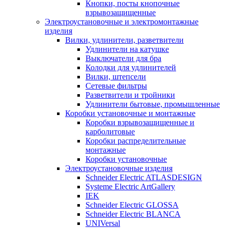
Кнопки, посты кнопочные
взрывозащищенные
Электроустановочные и электромонтажные
изделия
Вилки, удлинители, разветвители
Удлинители на катушке
Выключатели для бра
Колодки для удлинителей
Вилки, штепсели
Сетевые фильтры
Разветвители и тройники
Удлинители бытовые, промышленные
Коробки установочные и монтажные
Коробки взрывозащищенные и
карболитовые
Коробки распределительные
монтажные
Коробки установочные
Электроустановочные изделия
Schneider Electric ATLASDESIGN
Systeme Electric ArtGallery
IEK
Schneider Electric GLOSSA
Schneider Electric BLANCA
UNIVersal