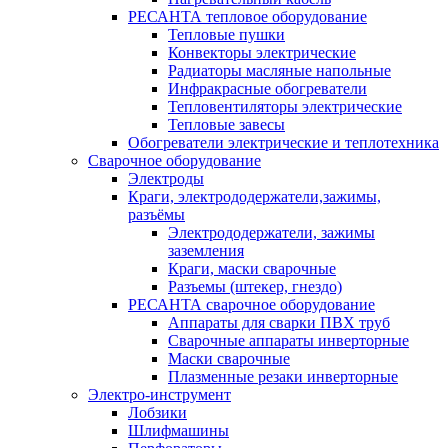
РЕСАНТА тепловое оборудование
Тепловые пушки
Конвекторы электрические
Радиаторы масляные напольные
Инфракрасные обогреватели
Тепловентиляторы электрические
Тепловые завесы
Обогреватели электрические и теплотехника
Сварочное оборудование
Электроды
Краги, электрододержатели,зажимы,
разъёмы
Электрододержатели, зажимы
заземления
Краги, маски сварочные
Разъемы (штекер, гнездо)
РЕСАНТА сварочное оборудование
Аппараты для сварки ПВХ труб
Сварочные аппараты инверторные
Маски сварочные
Плазменные резаки инверторные
Электро-инструмент
Лобзики
Шлифмашины