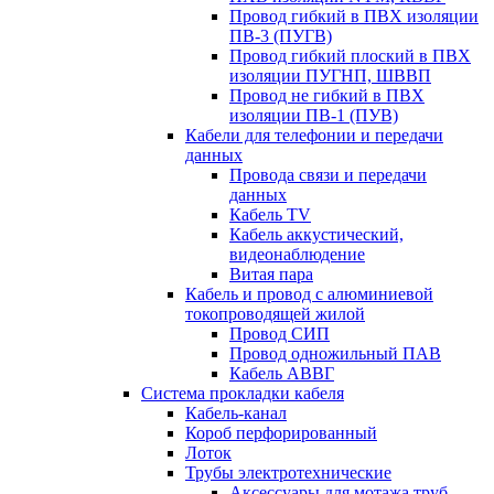
Провод гибкий в ПВХ изоляции
ПВ-3 (ПУГВ)
Провод гибкий плоский в ПВХ
изоляции ПУГНП, ШВВП
Провод не гибкий в ПВХ
изоляции ПВ-1 (ПУВ)
Кабели для телефонии и передачи
данных
Провода связи и передачи
данных
Кабель TV
Кабель аккустический,
видеонаблюдение
Витая пара
Кабель и провод с алюминиевой
токопроводящей жилой
Провод СИП
Провод одножильный ПАВ
Кабель АВВГ
Система прокладки кабеля
Кабель-канал
Короб перфорированный
Лоток
Трубы электротехнические
Аксессуары для мотажа труб