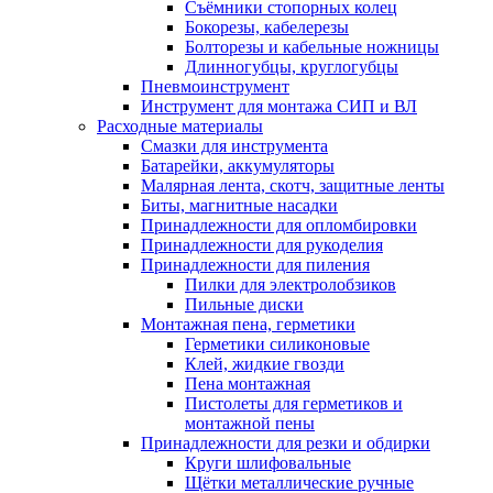
Съёмники стопорных колец
Бокорезы, кабелерезы
Болторезы и кабельные ножницы
Длинногубцы, круглогубцы
Пневмоинструмент
Инструмент для монтажа СИП и ВЛ
Расходные материалы
Смазки для инструмента
Батарейки, аккумуляторы
Малярная лента, скотч, защитные ленты
Биты, магнитные насадки
Принадлежности для опломбировки
Принадлежности для рукоделия
Принадлежности для пиления
Пилки для электролобзиков
Пильные диски
Монтажная пена, герметики
Герметики силиконовые
Клей, жидкие гвозди
Пена монтажная
Пистолеты для герметиков и
монтажной пены
Принадлежности для резки и обдирки
Круги шлифовальные
Щётки металлические ручные