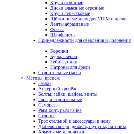
Круги отрезные
Диски алмазные отрезные
Круги лепестковые
Щётки по металлу для УШМ и дрели
Ленты абразивные
Фрезы
Шлифлисты
Принадлежности для сверления и долбления
Коронки
Буры, сверла
Зубила, пики
Патроны для дрели
Строительные смеси
Метизы, крепёж
Замки
Анкерный крепёж
Болты, гайки, шайбы, винты
Гвозди строительные
Саморезы
Рым-болт, рым-гайка
Стропы
Трос стальной и аксессуары к нему
Дюбель-гвозди, дюбеля, шурупы, патроны
Хомуты металлические