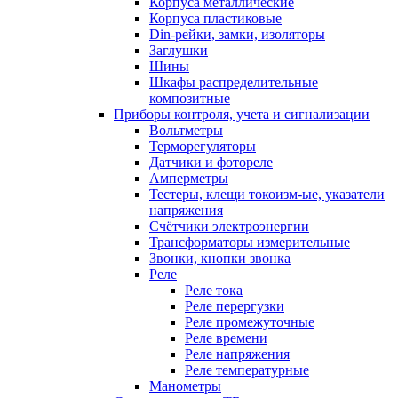
Корпуса металлические
Корпуса пластиковые
Din-рейки, замки, изоляторы
Заглушки
Шины
Шкафы распределительные
композитные
Приборы контроля, учета и сигнализации
Вольтметры
Терморегуляторы
Датчики и фотореле
Амперметры
Тестеры, клещи токоизм-ые, указатели
напряжения
Счётчики электроэнергии
Трансформаторы измерительные
Звонки, кнопки звонка
Реле
Реле тока
Реле перергузки
Реле промежуточные
Реле времени
Реле напряжения
Реле температурные
Манометры