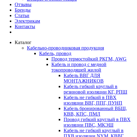
Отзывы
Бренды
Статьи
Электрикам
Контакты
Каталог
Кабельно-проводниковая продукция
Кабель, провод
Провод термостойкий РКГМ, AWG
Кабель и провод с медной
токопроводящей жилой
Кабель ВВГ ДЛЯ
МОНТАЖНИКОВ
Кабель гибкий круглый в
резиновой изоляции КГ, РПШ
Кабель не гибкий в ПВХ
изоляции ВВГ, ППГ, ПУНП
Кабель бронированный ВБШ,
КВВ, КПС, ПМЛ
Провод гибкий круглый в ПВХ
изоляции ПВС, МКЭШ
Кабель не гибкий круглый в
ПХВ изоляции NYM, КВВГ