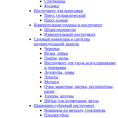
Струбцины
Кусачки
Инструмент для опресовки
Пресс гидравлический
Пресс-клещи
Измерительная техника и инструмент
Штангенциркули
Измерительный инструмент
Садовый инвентарь и средства
индивидуальной защиты
Черенки
Вёдра, лейки
Грабли, вилы
Инструмент для ухода за кустарниками
и деревьями
Ледорубы, ломы
Лопаты
Мотыги
Очки защитные, щитки, респираторы,
каски
Топоры, колуны
Щётки для подметания, метла
Шарнирно-губцевый инструмент
Ножницы по металлу, стеклорезы
Плоскогубцы