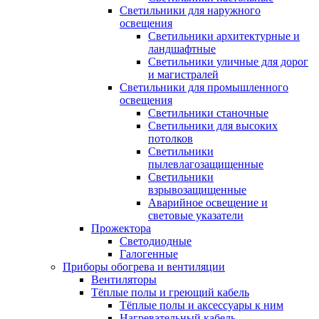
Светильники для наружного
освещения
Светильники архитектурные и
ландшафтные
Светильники уличные для дорог
и магистралей
Светильники для промышленного
освещения
Светильники станочные
Светильники для высоких
потолков
Светильники
пылевлагозащищенные
Светильники
взрывозащищенные
Аварийное освещение и
световые указатели
Прожектора
Светодиодные
Галогенные
Приборы обогрева и вентиляции
Вентиляторы
Тёплые полы и греющий кабель
Тёплые полы и аксессуары к ним
Нагревательный кабель