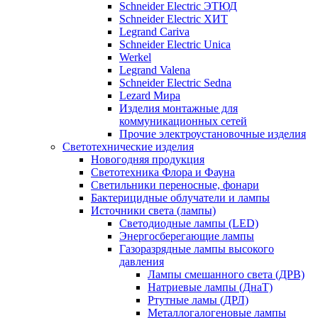
Schneider Electric ЭТЮД
Schneider Electric ХИТ
Legrand Cariva
Schneider Electric Unica
Werkel
Legrand Valena
Schneider Electric Sedna
Lezard Мира
Изделия монтажные для
коммуникационных сетей
Прочие электроустановочные изделия
Светотехнические изделия
Новогодняя продукция
Светотехника Флора и Фауна
Светильники переносные, фонари
Бактерицидные облучатели и лампы
Источники света (лампы)
Светодиодные лампы (LED)
Энергосберегающие лампы
Газоразрядные лампы высокого
давления
Лампы смешанного света (ДРВ)
Натриевые лампы (ДнаТ)
Ртутные ламы (ДРЛ)
Металлогалогеновые лампы