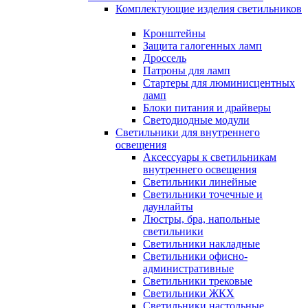
Комплектующие изделия светильников
Кронштейны
Защита галогенных ламп
Дроссель
Патроны для ламп
Стартеры для люминисцентных
ламп
Блоки питания и драйверы
Светодиодные модули
Светильники для внутреннего
освещения
Аксессуары к светильникам
внутреннего освещения
Светильники линейные
Светильники точечные и
даунлайты
Люстры, бра, напольные
светильники
Светильники накладные
Светильники офисно-
административные
Светильники трековые
Светильники ЖКХ
Светильники настольные