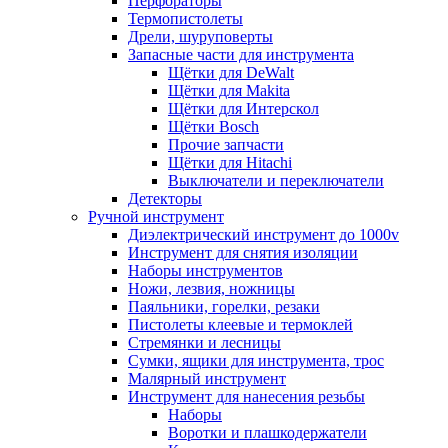
Перфораторы
Термопистолеты
Дрели, шуруповерты
Запасные части для инструмента
Щётки для DeWalt
Щётки для Makita
Щётки для Интерскол
Щётки Bosch
Прочие запчасти
Щётки для Hitachi
Выключатели и переключатели
Детекторы
Ручной инструмент
Диэлектрический инструмент до 1000v
Инструмент для снятия изоляции
Наборы инструментов
Ножи, лезвия, ножницы
Паяльники, горелки, резаки
Пистолеты клеевые и термоклей
Стремянки и лесницы
Сумки, ящики для инструмента, трос
Малярный инструмент
Инструмент для нанесения резьбы
Наборы
Воротки и плашкодержатели