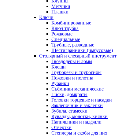
Клуппы
Метчики
Плашки
Ключи
Комбинированные
Ключ-трубка
Рожковые
Специальные
Трубные, разводные
Шестигранники (имбусовые)
Столярный и слесарный инструмент
Гвоздодёры и ломы
Клещи
Труборезы и трубогибы
Ножовки и полотна
Рубанки
Съёмники механические
Тиски, домкраты
Головки торцевые и насадки
Заклёпочник и заклёпки
Зубила, стамески
Кувалды, молотки, киянки
Напильники и надфили
Отвёртки
Степлеры и скобы для них