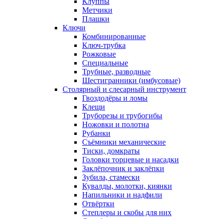
Клуппы
Метчики
Плашки
Ключи
Комбинированные
Ключ-трубка
Рожковые
Специальные
Трубные, разводные
Шестигранники (имбусовые)
Столярный и слесарный инструмент
Гвоздодёры и ломы
Клещи
Труборезы и трубогибы
Ножовки и полотна
Рубанки
Съёмники механические
Тиски, домкраты
Головки торцевые и насадки
Заклёпочник и заклёпки
Зубила, стамески
Кувалды, молотки, киянки
Напильники и надфили
Отвёртки
Степлеры и скобы для них