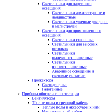
Светильники для наружного
освещения
Светильники архитектурные и
ландшафтные
Светильники уличные для дорог
и магистралей
Светильники для промышленного
освещения
Светильники станочные
Светильники для высоких
потолков
Светильники
пылевлагозащищенные
Светильники
взрывозащищенные
Аварийное освещение и
световые указатели
Прожектора
Светодиодные
Галогенные
Приборы обогрева и вентиляции
Вентиляторы
Тёплые полы и греющий кабель
Тёплые полы и аксессуары к ним
Нагревательный кабель