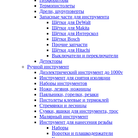
Перфораторы
Термопистолеты
Дрели, шуруповерты
Запасные части для инструмента
Щётки для DeWalt
Щётки для Makita
Щётки для Интерскол
Щётки Bosch
Прочие запчасти
Щётки для Hitachi
Выключатели и переключатели
Детекторы
Ручной инструмент
Диэлектрический инструмент до 1000v
Инструмент для снятия изоляции
Наборы инструментов
Ножи, лезвия, ножницы
Паяльники, горелки, резаки
Пистолеты клеевые и термоклей
Стремянки и лесницы
Сумки, ящики для инструмента, трос
Малярный инструмент
Инструмент для нанесения резьбы
Наборы
Воротки и плашкодержатели