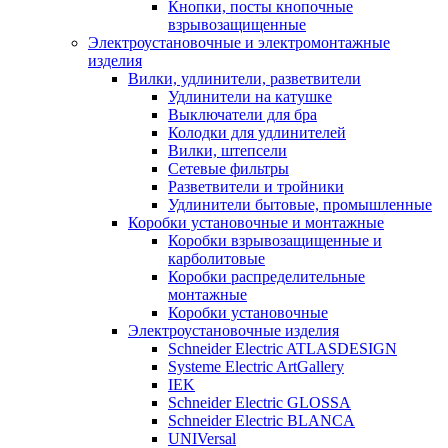
Кнопки, посты кнопочные
взрывозащищенные
Электроустановочные и электромонтажные
изделия
Вилки, удлинители, разветвители
Удлинители на катушке
Выключатели для бра
Колодки для удлинителей
Вилки, штепсели
Сетевые фильтры
Разветвители и тройники
Удлинители бытовые, промышленные
Коробки установочные и монтажные
Коробки взрывозащищенные и
карболитовые
Коробки распределительные
монтажные
Коробки установочные
Электроустановочные изделия
Schneider Electric ATLASDESIGN
Systeme Electric ArtGallery
IEK
Schneider Electric GLOSSA
Schneider Electric BLANCA
UNIVersal