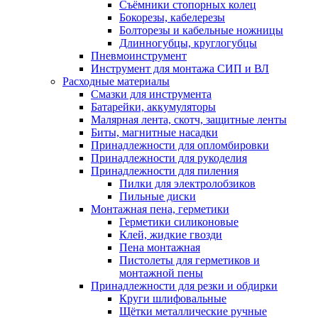
Съёмники стопорных колец
Бокорезы, кабелерезы
Болторезы и кабельные ножницы
Длинногубцы, круглогубцы
Пневмоинструмент
Инструмент для монтажа СИП и ВЛ
Расходные материалы
Смазки для инструмента
Батарейки, аккумуляторы
Малярная лента, скотч, защитные ленты
Биты, магнитные насадки
Принадлежности для опломбировки
Принадлежности для рукоделия
Принадлежности для пиления
Пилки для электролобзиков
Пильные диски
Монтажная пена, герметики
Герметики силиконовые
Клей, жидкие гвозди
Пена монтажная
Пистолеты для герметиков и
монтажной пены
Принадлежности для резки и обдирки
Круги шлифовальные
Щётки металлические ручные