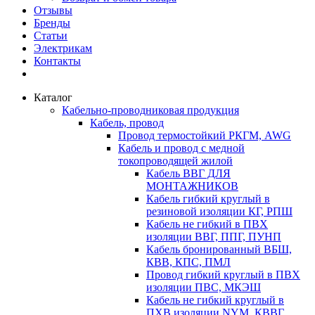
Отзывы
Бренды
Статьи
Электрикам
Контакты
Каталог
Кабельно-проводниковая продукция
Кабель, провод
Провод термостойкий РКГМ, AWG
Кабель и провод с медной
токопроводящей жилой
Кабель ВВГ ДЛЯ
МОНТАЖНИКОВ
Кабель гибкий круглый в
резиновой изоляции КГ, РПШ
Кабель не гибкий в ПВХ
изоляции ВВГ, ППГ, ПУНП
Кабель бронированный ВБШ,
КВВ, КПС, ПМЛ
Провод гибкий круглый в ПВХ
изоляции ПВС, МКЭШ
Кабель не гибкий круглый в
ПХВ изоляции NYM, КВВГ