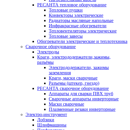
РЕСАНТА тепловое оборудование
Тепловые пушки
Конвекторы электрические
Радиаторы масляные напольные
Инфракрасные обогреватели
Тепловентиляторы электрические
Тепловые завесы
Обогреватели электрические и теплотехника
Сварочное оборудование
Электроды
Краги, электрододержатели,зажимы,
разъёмы
Электрододержатели, зажимы
заземления
Краги, маски сварочные
Разъемы (штекер, гнездо)
РЕСАНТА сварочное оборудование
Аппараты для сварки ПВХ труб
Сварочные аппараты инверторные
Маски сварочные
Плазменные резаки инверторные
Электро-инструмент
Лобзики
Шлифмашины