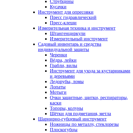
Струбцины
Кусачки
Инструмент для опресовки
Пресс гидравлический
Пресс-клещи
Измерительная техника и инструмент
Штангенциркули
Измерительный инструмент
Садовый инвентарь и средства
индивидуальной защиты
Черенки
Вёдра, лейки
Грабли, вилы
Инструмент для ухода за кустарниками
и деревьями
Ледорубы, ломы
Лопаты
Мотыги
Очки защитные, щитки, респираторы,
каски
Топоры, колуны
Щётки для подметания, метла
Шарнирно-губцевый инструмент
Ножницы по металлу, стеклорезы
Плоскогубцы