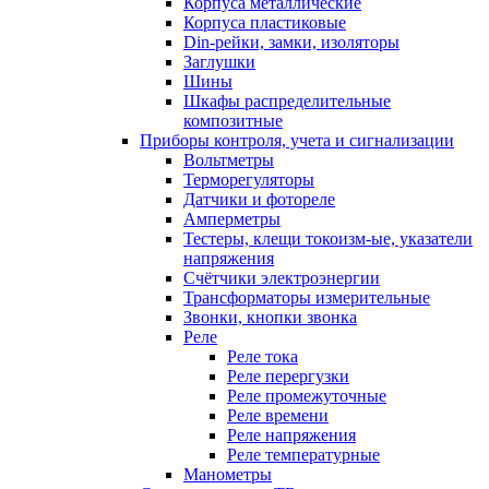
Корпуса металлические
Корпуса пластиковые
Din-рейки, замки, изоляторы
Заглушки
Шины
Шкафы распределительные
композитные
Приборы контроля, учета и сигнализации
Вольтметры
Терморегуляторы
Датчики и фотореле
Амперметры
Тестеры, клещи токоизм-ые, указатели
напряжения
Счётчики электроэнергии
Трансформаторы измерительные
Звонки, кнопки звонка
Реле
Реле тока
Реле перергузки
Реле промежуточные
Реле времени
Реле напряжения
Реле температурные
Манометры