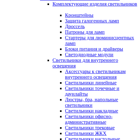
Комплектующие изделия светильников
Кронштейны
Защита галогенных ламп
Дроссель
Патроны для ламп
Стартеры для люминисцентных
ламп
Блоки питания и драйверы
Светодиодные модули
Светильники для внутреннего
освещения
Аксессуары к светильникам
внутреннего освещения
Светильники линейные
Светильники точечные и
даунлайты
Люстры, бра, напольные
светильники
Светильники накладные
Светильники офисно-
административные
Светильники трековые
Светильники ЖКХ
Светильники настольные