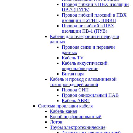
Провод гибкий в ПВХ изоляции
ПВ-3 (ПУГВ)
Провод гибкий плоский в ПВХ
изоляции ПУГНП, ШВВП
Провод не гибкий в ПВХ
изоляции ПВ-1 (ПУВ)
Кабели для телефонии и передачи
данных
Провода связи и передачи
данных
Кабель TV
Кабель аккустический,
видеонаблюдение
Витая пара
Кабель и провод с алюминиевой
токопроводящей жилой
Провод СИП
Провод одножильный ПАВ
Кабель АВВГ
Система прокладки кабеля
Кабель-канал
Короб перфорированный
Лоток
Трубы электротехнические
Аксессуары для мотажа труб