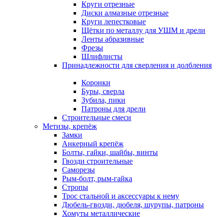
Круги отрезные
Диски алмазные отрезные
Круги лепестковые
Щётки по металлу для УШМ и дрели
Ленты абразивные
Фрезы
Шлифлисты
Принадлежности для сверления и долбления
Коронки
Буры, сверла
Зубила, пики
Патроны для дрели
Строительные смеси
Метизы, крепёж
Замки
Анкерный крепёж
Болты, гайки, шайбы, винты
Гвозди строительные
Саморезы
Рым-болт, рым-гайка
Стропы
Трос стальной и аксессуары к нему
Дюбель-гвозди, дюбеля, шурупы, патроны
Хомуты металлические