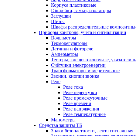
Корпуса пластиковые
Din-рейки, замки, изоляторы
Заглушки
Шины
Шкафы распределительные композитны
Приборы контроля, учета и сигнализации
Вольтметры
Терморегуляторы
Датчики и фотореле
Амперметры
Тестеры, клещи токоизм-ые, указатели 
Счётчики электроэнергии
Трансформаторы измерительные
Звонки, кнопки звонка
Реле
Реле тока
Реле перергузки
Реле промежуточные
Реле времени
Реле напряжения
Реле температурные
Манометры
Средства защиты ТБ
Знаки безопастности, лента сигнальная