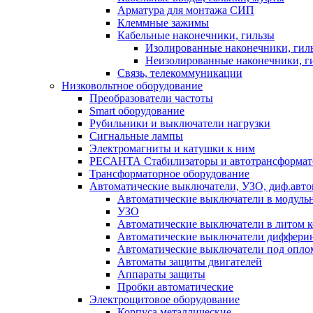
Арматура для монтажа СИП
Клеммные зажимы
Кабельные наконечники, гильзы
Изолированные наконечники, гил
Неизолированные наконечники, г
Связь, телекоммуникации
Низковольтное оборудование
Преобразователи частоты
Smart оборудование
Рубильники и выключатели нагрузки
Сигнальные лампы
Электромагниты и катушки к ним
РЕСАНТА Стабилизаторы и автотрансформа
Трансформаторное оборудование
Автоматические выключатели, УЗО, диф.авт
Автоматические выключатели в модуль
УЗО
Автоматические выключатели в литом к
Автоматические выключатели дифферин
Автоматические выключатели под опло
Автоматы защиты двигателей
Аппараты защиты
Пробки автоматические
Электрощитовое оборудование
Корпуса металлические