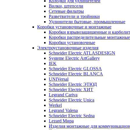
Колодки для удлинителей
Вилки, штепсели
Сетевые фильтры
Разветвители и тройники
Удлинители бытовые, промышленные
Коробки установочные и монтажные
Коробки взрывозащищенные и карболи
Коробки распределительные монтажные
Коробки установочные
Электроустановочные изделия
Schneider Electric ATLASDESIGN
Systeme Electric ArtGallery
IEK
Schneider Electric GLOSSA
Schneider Electric BLANCA
UNIVersal
Schneider Electric ЭТЮД
Schneider Electric ХИТ
Legrand Cariva
Schneider Electric Unica
Werkel
Legrand Valena
Schneider Electric Sedna
Lezard Мира
Изделия монтажные для коммуникацион