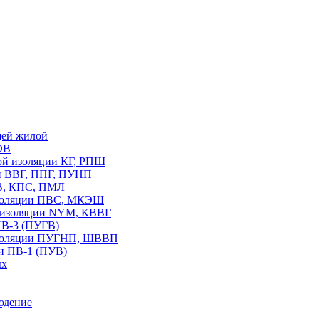
щей жилой
ОВ
вой изоляции КГ, РПШ
ии ВВГ, ППГ, ПУНП
В, КПС, ПМЛ
изоляции ПВС, МКЭШ
В изоляции NYM, КВВГ
ПВ-3 (ПУГВ)
изоляции ПУГНП, ШВВП
и ПВ-1 (ПУВ)
ых
юдение