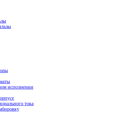
ьзы
ильзы
торы
оматы
ном исполнении
орпусе
циального тока
мбировку