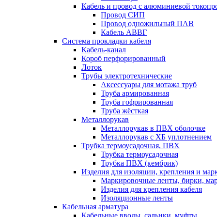
Кабель и провод с алюминиевой токоп
Провод СИП
Провод одножильный ПАВ
Кабель АВВГ
Система прокладки кабеля
Кабель-канал
Короб перфорированный
Лоток
Трубы электротехнические
Аксессуары для мотажа труб
Труба армированная
Труба гофрированная
Труба жёсткая
Металлорукав
Металлорукав в ПВХ оболочке
Металлорукав с ХБ уплотнением
Трубка термоусадочная, ПВХ
Трубка термоусадочная
Трубка ПВХ (кембрик)
Изделия для изоляции, крепления и ма
Маркировочные ленты, бирки, ма
Изделия для крепления кабеля
Изоляционные ленты
Кабельная арматура
Кабельные вводы, сальнки, муфты