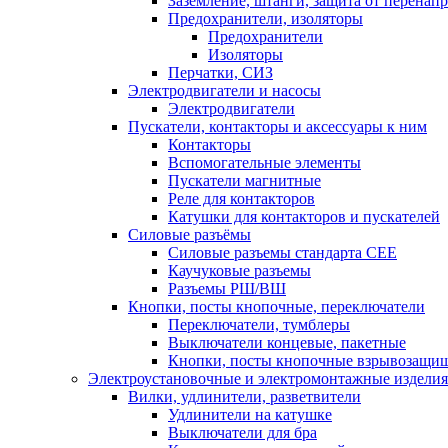
Заземление, штанги, защита от перенап
Предохранители, изоляторы
Предохранители
Изоляторы
Перчатки, СИЗ
Электродвигатели и насосы
Электродвигатели
Пускатели, контакторы и аксессуары к ним
Контакторы
Вспомогательные элементы
Пускатели магнитные
Реле для контакторов
Катушки для контакторов и пускателей
Силовые разъёмы
Силовые разъемы стандарта СЕЕ
Каучуковые разъемы
Разъемы РШ/ВШ
Кнопки, посты кнопочные, переключатели
Переключатели, тумблеры
Выключатели концевые, пакетные
Кнопки, посты кнопочные взрывозащи
Электроустановочные и электромонтажные изделия
Вилки, удлинители, разветвители
Удлинители на катушке
Выключатели для бра