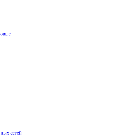
товые
ных сетей