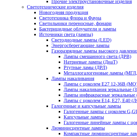
Прочие электроустановочные изделия
Светотехнические изделия
Новогодняя продукция
Светотехника Флора и Фауна
Светильники переносные, фонари
Бактерицидные облучатели и лампы
Источники света (лампы)
Светодиодные лампы (LED)
Энергосберегающие лампы
Газоразрядные лампы высокого давлени
Лампы смешанного света (ДРВ)
Натриевые лампы (ДнаТ)
Ртутные ламы (ДРЛ)
Металлогалогеновые лампы (МГЛ
Лампы накаливания
Лампы с цоколем Е27 12-36В (МО
Лампы накаливания зеркальные (З
Лампы инфракрасные зеркальные
Лампы с цоколем Е14, Е27, Е40 (
Галогенные и капсульные лампы
Галогенные лампы с цоколем G,
Капсульные лампы
Галогенные линейные лампы с цо
Люминисцентные лампы
Компактные люминисцентные ла