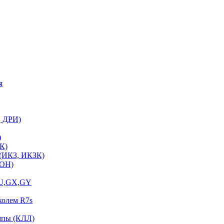
я
, ДРИ)
)
К)
 (ИКЗ, ИКЗК)
ЛОН)
GU,GX,GY
колем R7s
мпы (КЛЛ)