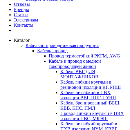
Отзывы
Бренды
Статьи
Электрикам
Контакты
Каталог
Кабельно-проводниковая продукция
Кабель, провод
Провод термостойкий РКГМ, AWG
Кабель и провод с медной
токопроводящей жилой
Кабель ВВГ ДЛЯ
МОНТАЖНИКОВ
Кабель гибкий круглый в
резиновой изоляции КГ, РПШ
Кабель не гибкий в ПВХ
изоляции ВВГ, ППГ, ПУНП
Кабель бронированный ВБШ,
КВВ, КПС, ПМЛ
Провод гибкий круглый в ПВХ
изоляции ПВС, МКЭШ
Кабель не гибкий круглый в
ПХВ изоляции NYM, КВВГ