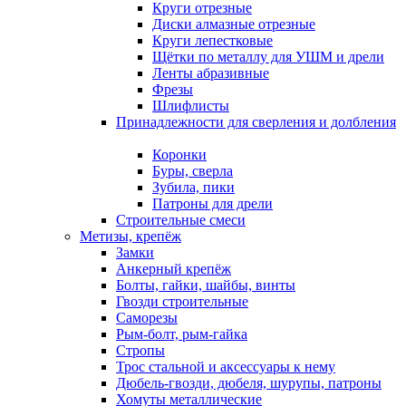
Круги отрезные
Диски алмазные отрезные
Круги лепестковые
Щётки по металлу для УШМ и дрели
Ленты абразивные
Фрезы
Шлифлисты
Принадлежности для сверления и долбления
Коронки
Буры, сверла
Зубила, пики
Патроны для дрели
Строительные смеси
Метизы, крепёж
Замки
Анкерный крепёж
Болты, гайки, шайбы, винты
Гвозди строительные
Саморезы
Рым-болт, рым-гайка
Стропы
Трос стальной и аксессуары к нему
Дюбель-гвозди, дюбеля, шурупы, патроны
Хомуты металлические