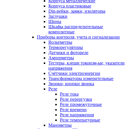
Корпуса металлические
Корпуса пластиковые
Din-рейки, замки, изоляторы
Заглушки
Шины
Шкафы распределительные
композитные
Приборы контроля, учета и сигнализации
Вольтметры
Терморегуляторы
Датчики и фотореле
Амперметры
Тестеры, клещи токоизм-ые, указатели
напряжения
Счётчики электроэнергии
Трансформаторы измерительные
Звонки, кнопки звонка
Реле
Реле тока
Реле перергузки
Реле промежуточные
Реле времени
Реле напряжения
Реле температурные
Манометры