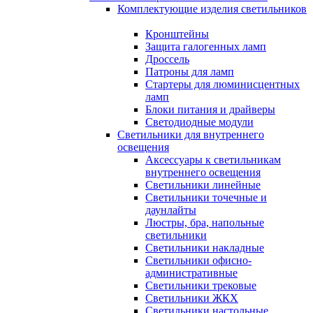
Комплектующие изделия светильников
Кронштейны
Защита галогенных ламп
Дроссель
Патроны для ламп
Стартеры для люминисцентных
ламп
Блоки питания и драйверы
Светодиодные модули
Светильники для внутреннего
освещения
Аксессуары к светильникам
внутреннего освещения
Светильники линейные
Светильники точечные и
даунлайты
Люстры, бра, напольные
светильники
Светильники накладные
Светильники офисно-
административные
Светильники трековые
Светильники ЖКХ
Светильники настольные