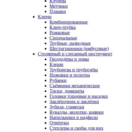
Клуппы
Метчики
Плашки
Ключи
Комбинированные
Ключ-трубка
Рожковые
Специальные
Трубные, разводные
Шестигранники (имбусовые)
Столярный и слесарный инструмент
Гвоздодёры и ломы
Клещи
Труборезы и трубогибы
Ножовки и полотна
Рубанки
Съёмники механические
Тиски, домкраты
Головки торцевые и насадки
Заклёпочник и заклёпки
Зубила, стамески
Кувалды, молотки, киянки
Напильники и надфили
Отвёртки
Степлеры и скобы для них