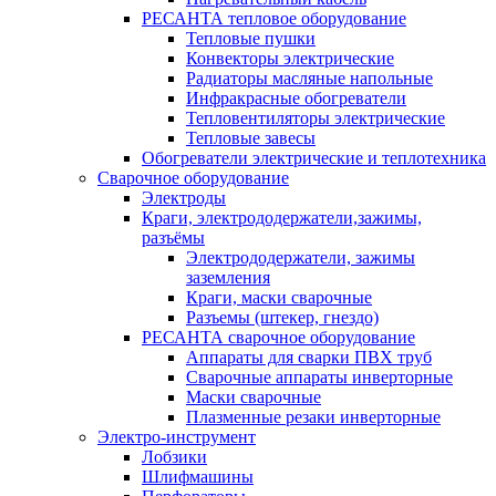
РЕСАНТА тепловое оборудование
Тепловые пушки
Конвекторы электрические
Радиаторы масляные напольные
Инфракрасные обогреватели
Тепловентиляторы электрические
Тепловые завесы
Обогреватели электрические и теплотехника
Сварочное оборудование
Электроды
Краги, электрододержатели,зажимы,
разъёмы
Электрододержатели, зажимы
заземления
Краги, маски сварочные
Разъемы (штекер, гнездо)
РЕСАНТА сварочное оборудование
Аппараты для сварки ПВХ труб
Сварочные аппараты инверторные
Маски сварочные
Плазменные резаки инверторные
Электро-инструмент
Лобзики
Шлифмашины