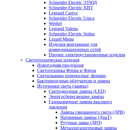
Schneider Electric ЭТЮД
Schneider Electric ХИТ
Legrand Cariva
Schneider Electric Unica
Werkel
Legrand Valena
Schneider Electric Sedna
Lezard Мира
Изделия монтажные для
коммуникационных сетей
Прочие электроустановочные изделия
Светотехнические изделия
Новогодняя продукция
Светотехника Флора и Фауна
Светильники переносные, фонари
Бактерицидные облучатели и лампы
Источники света (лампы)
Светодиодные лампы (LED)
Энергосберегающие лампы
Газоразрядные лампы высокого
давления
Лампы смешанного света (ДРВ)
Натриевые лампы (ДнаТ)
Ртутные ламы (ДРЛ)
Металлогалогеновые лампы