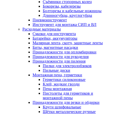
Съёмники стопорных колец
Бокорезы, кабелерезы
Болторезы и кабельные ножницы
Длинногубцы, круглогубцы
Пневмоинструмент
Инструмент для монтажа СИП и ВЛ
Расходные материалы
Смазки для инструмента
Батарейки, аккумуляторы
Малярная лента, скотч, защитные ленты
Биты, магнитные насадки
Принадлежности для опломбировки
Принадлежности для рукоделия
Принадлежности для пиления
Пилки для электролобзиков
Пильные диски
Монтажная пена, герметики
Герметики силиконовые
Клей, жидкие гвозди
Пена монтажная
Пистолеты для герметиков и
монтажной пены
Принадлежности для резки и обдирки
Круги шлифовальные
Щётки металлические ручные