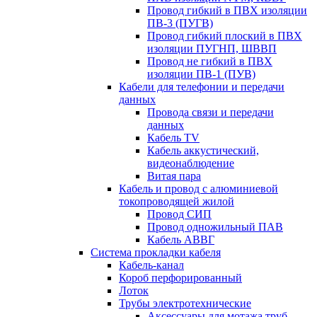
Провод гибкий в ПВХ изоляции
ПВ-3 (ПУГВ)
Провод гибкий плоский в ПВХ
изоляции ПУГНП, ШВВП
Провод не гибкий в ПВХ
изоляции ПВ-1 (ПУВ)
Кабели для телефонии и передачи
данных
Провода связи и передачи
данных
Кабель TV
Кабель аккустический,
видеонаблюдение
Витая пара
Кабель и провод с алюминиевой
токопроводящей жилой
Провод СИП
Провод одножильный ПАВ
Кабель АВВГ
Система прокладки кабеля
Кабель-канал
Короб перфорированный
Лоток
Трубы электротехнические
Аксессуары для мотажа труб