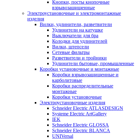
Кнопки, посты кнопочные
взрывозащищенные
Электроустановочные и электромонтажные
изделия
Вилки, удлинители, разветвители
Удлинители на катушке
Выключатели для бра
Колодки для удлинителей
Вилки, штепсели
Сетевые фильтры
Разветвители и тройники
Удлинители бытовые, промышленные
Коробки установочные и монтажные
Коробки взрывозащищенные и
карболитовые
Коробки распределительные
монтажные
Коробки установочные
Электроустановочные изделия
Schneider Electric ATLASDESIGN
Systeme Electric ArtGallery
IEK
Schneider Electric GLOSSA
Schneider Electric BLANCA
UNIVersal