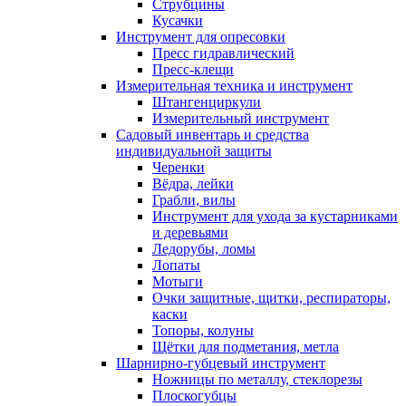
Струбцины
Кусачки
Инструмент для опресовки
Пресс гидравлический
Пресс-клещи
Измерительная техника и инструмент
Штангенциркули
Измерительный инструмент
Садовый инвентарь и средства
индивидуальной защиты
Черенки
Вёдра, лейки
Грабли, вилы
Инструмент для ухода за кустарниками
и деревьями
Ледорубы, ломы
Лопаты
Мотыги
Очки защитные, щитки, респираторы,
каски
Топоры, колуны
Щётки для подметания, метла
Шарнирно-губцевый инструмент
Ножницы по металлу, стеклорезы
Плоскогубцы