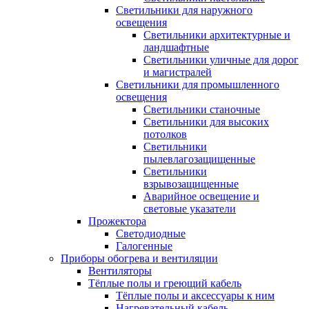
Светильники для наружного
освещения
Светильники архитектурные и
ландшафтные
Светильники уличные для дорог
и магистралей
Светильники для промышленного
освещения
Светильники станочные
Светильники для высоких
потолков
Светильники
пылевлагозащищенные
Светильники
взрывозащищенные
Аварийное освещение и
световые указатели
Прожектора
Светодиодные
Галогенные
Приборы обогрева и вентиляции
Вентиляторы
Тёплые полы и греющий кабель
Тёплые полы и аксессуары к ним
Нагревательный кабель