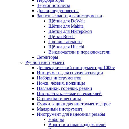
Перфораторы
Термопистолеты
Дрели, шуруповерты
Запасные части для инструмента
Щётки для DeWalt
Щётки для Makita
Щётки для Интерскол
Щётки Bosch
Прочие запчасти
Щётки для Hitachi
Выключатели и переключатели
Детекторы
Ручной инструмент
Диэлектрический инструмент до 1000v
Инструмент для снятия изоляции
Наборы инструментов
Ножи, лезвия, ножницы
Паяльники, горелки, резаки
Пистолеты клеевые и термоклей
Стремянки и лесницы
Сумки, ящики для инструмента, трос
Малярный инструмент
Инструмент для нанесения резьбы
Наборы
Воротки и плашкодержатели