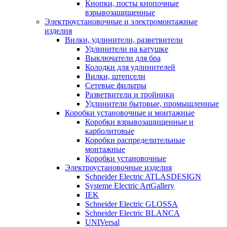
Кнопки, посты кнопочные
взрывозащищенные
Электроустановочные и электромонтажные
изделия
Вилки, удлинители, разветвители
Удлинители на катушке
Выключатели для бра
Колодки для удлинителей
Вилки, штепсели
Сетевые фильтры
Разветвители и тройники
Удлинители бытовые, промышленные
Коробки установочные и монтажные
Коробки взрывозащищенные и
карболитовые
Коробки распределительные
монтажные
Коробки установочные
Электроустановочные изделия
Schneider Electric ATLASDESIGN
Systeme Electric ArtGallery
IEK
Schneider Electric GLOSSA
Schneider Electric BLANCA
UNIVersal