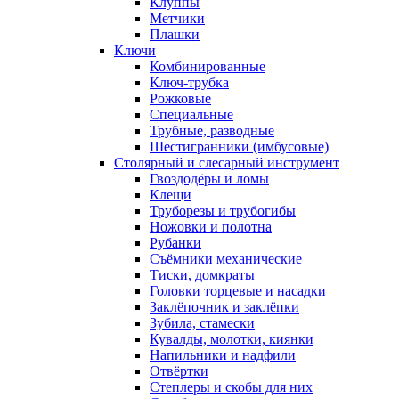
Клуппы
Метчики
Плашки
Ключи
Комбинированные
Ключ-трубка
Рожковые
Специальные
Трубные, разводные
Шестигранники (имбусовые)
Столярный и слесарный инструмент
Гвоздодёры и ломы
Клещи
Труборезы и трубогибы
Ножовки и полотна
Рубанки
Съёмники механические
Тиски, домкраты
Головки торцевые и насадки
Заклёпочник и заклёпки
Зубила, стамески
Кувалды, молотки, киянки
Напильники и надфили
Отвёртки
Степлеры и скобы для них