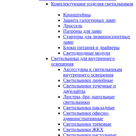
Комплектующие изделия светильников
Кронштейны
Защита галогенных ламп
Дроссель
Патроны для ламп
Стартеры для люминисцентных
ламп
Блоки питания и драйверы
Светодиодные модули
Светильники для внутреннего
освещения
Аксессуары к светильникам
внутреннего освещения
Светильники линейные
Светильники точечные и
даунлайты
Люстры, бра, напольные
светильники
Светильники накладные
Светильники офисно-
административные
Светильники трековые
Светильники ЖКХ
Светильники настольные