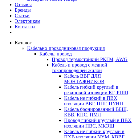
Отзывы
Бренды
Статьи
Электрикам
Контакты
Каталог
Кабельно-проводниковая продукция
Кабель, провод
Провод термостойкий РКГМ, AWG
Кабель и провод с медной
токопроводящей жилой
Кабель ВВГ ДЛЯ
МОНТАЖНИКОВ
Кабель гибкий круглый в
резиновой изоляции КГ, РПШ
Кабель не гибкий в ПВХ
изоляции ВВГ, ППГ, ПУНП
Кабель бронированный ВБШ,
КВВ, КПС, ПМЛ
Провод гибкий круглый в ПВХ
изоляции ПВС, МКЭШ
Кабель не гибкий круглый в
ПХВ изоляции NYM, КВВГ