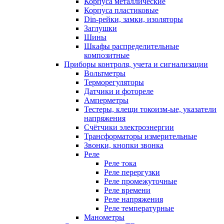
Корпуса металлические
Корпуса пластиковые
Din-рейки, замки, изоляторы
Заглушки
Шины
Шкафы распределительные
композитные
Приборы контроля, учета и сигнализации
Вольтметры
Терморегуляторы
Датчики и фотореле
Амперметры
Тестеры, клещи токоизм-ые, указатели
напряжения
Счётчики электроэнергии
Трансформаторы измерительные
Звонки, кнопки звонка
Реле
Реле тока
Реле перергузки
Реле промежуточные
Реле времени
Реле напряжения
Реле температурные
Манометры