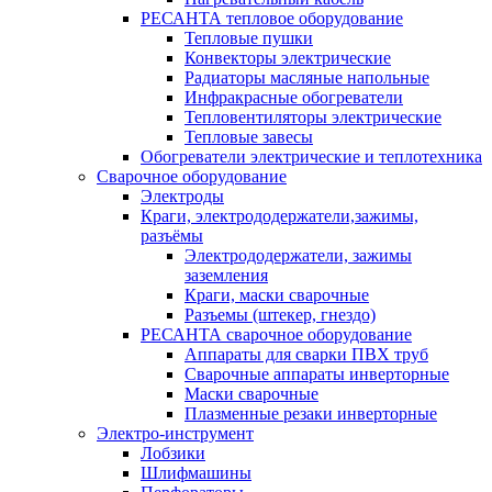
РЕСАНТА тепловое оборудование
Тепловые пушки
Конвекторы электрические
Радиаторы масляные напольные
Инфракрасные обогреватели
Тепловентиляторы электрические
Тепловые завесы
Обогреватели электрические и теплотехника
Сварочное оборудование
Электроды
Краги, электрододержатели,зажимы,
разъёмы
Электрододержатели, зажимы
заземления
Краги, маски сварочные
Разъемы (штекер, гнездо)
РЕСАНТА сварочное оборудование
Аппараты для сварки ПВХ труб
Сварочные аппараты инверторные
Маски сварочные
Плазменные резаки инверторные
Электро-инструмент
Лобзики
Шлифмашины