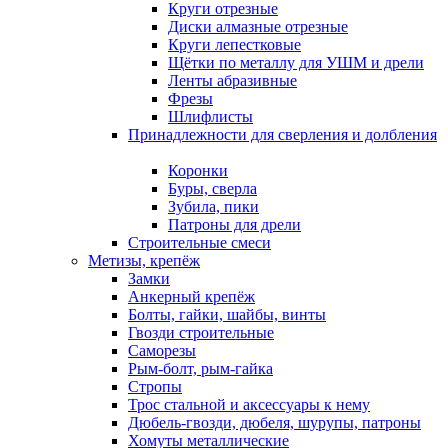
Круги отрезные
Диски алмазные отрезные
Круги лепестковые
Щётки по металлу для УШМ и дрели
Ленты абразивные
Фрезы
Шлифлисты
Принадлежности для сверления и долбления
Коронки
Буры, сверла
Зубила, пики
Патроны для дрели
Строительные смеси
Метизы, крепёж
Замки
Анкерный крепёж
Болты, гайки, шайбы, винты
Гвозди строительные
Саморезы
Рым-болт, рым-гайка
Стропы
Трос стальной и аксессуары к нему
Дюбель-гвозди, дюбеля, шурупы, патроны
Хомуты металлические