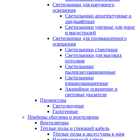
Светильники для наружного
освещения
Светильники архитектурные и
ландшафтные
Светильники уличные для дорог
и магистралей
Светильники для промышленного
освещения
Светильники станочные
Светильники для высоких
потолков
Светильники
пылевлагозащищенные
Светильники
взрывозащищенные
Аварийное освещение и
световые указатели
Прожектора
Светодиодные
Галогенные
Приборы обогрева и вентиляции
Вентиляторы
Тёплые полы и греющий кабель
Тёплые полы и аксессуары к ним
Нагревательный кабель