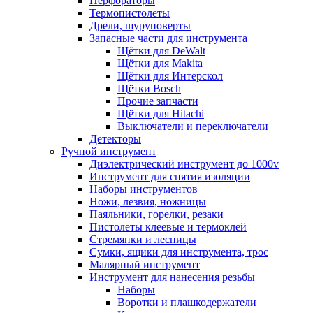
Перфораторы
Термопистолеты
Дрели, шуруповерты
Запасные части для инструмента
Щётки для DeWalt
Щётки для Makita
Щётки для Интерскол
Щётки Bosch
Прочие запчасти
Щётки для Hitachi
Выключатели и переключатели
Детекторы
Ручной инструмент
Диэлектрический инструмент до 1000v
Инструмент для снятия изоляции
Наборы инструментов
Ножи, лезвия, ножницы
Паяльники, горелки, резаки
Пистолеты клеевые и термоклей
Стремянки и лесницы
Сумки, ящики для инструмента, трос
Малярный инструмент
Инструмент для нанесения резьбы
Наборы
Воротки и плашкодержатели