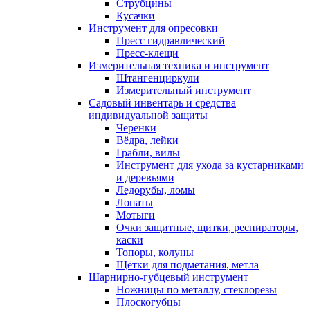
Струбцины
Кусачки
Инструмент для опресовки
Пресс гидравлический
Пресс-клещи
Измерительная техника и инструмент
Штангенциркули
Измерительный инструмент
Садовый инвентарь и средства
индивидуальной защиты
Черенки
Вёдра, лейки
Грабли, вилы
Инструмент для ухода за кустарниками
и деревьями
Ледорубы, ломы
Лопаты
Мотыги
Очки защитные, щитки, респираторы,
каски
Топоры, колуны
Щётки для подметания, метла
Шарнирно-губцевый инструмент
Ножницы по металлу, стеклорезы
Плоскогубцы