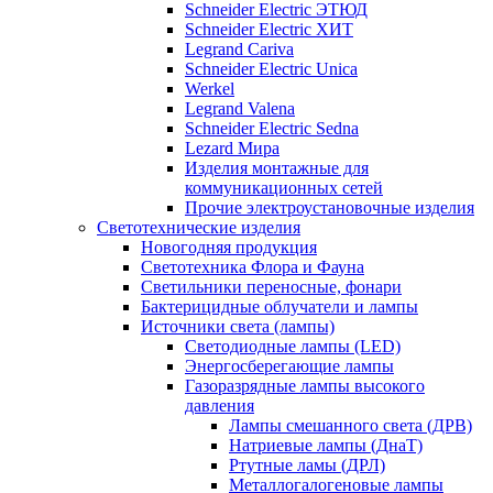
Schneider Electric ЭТЮД
Schneider Electric ХИТ
Legrand Cariva
Schneider Electric Unica
Werkel
Legrand Valena
Schneider Electric Sedna
Lezard Мира
Изделия монтажные для
коммуникационных сетей
Прочие электроустановочные изделия
Светотехнические изделия
Новогодняя продукция
Светотехника Флора и Фауна
Светильники переносные, фонари
Бактерицидные облучатели и лампы
Источники света (лампы)
Светодиодные лампы (LED)
Энергосберегающие лампы
Газоразрядные лампы высокого
давления
Лампы смешанного света (ДРВ)
Натриевые лампы (ДнаТ)
Ртутные ламы (ДРЛ)
Металлогалогеновые лампы