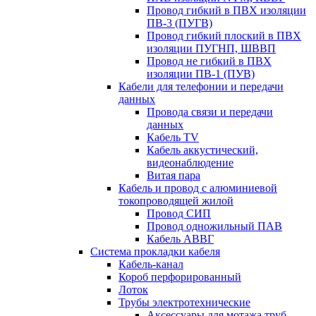
Провод гибкий в ПВХ изоляции
ПВ-3 (ПУГВ)
Провод гибкий плоский в ПВХ
изоляции ПУГНП, ШВВП
Провод не гибкий в ПВХ
изоляции ПВ-1 (ПУВ)
Кабели для телефонии и передачи
данных
Провода связи и передачи
данных
Кабель TV
Кабель аккустический,
видеонаблюдение
Витая пара
Кабель и провод с алюминиевой
токопроводящей жилой
Провод СИП
Провод одножильный ПАВ
Кабель АВВГ
Система прокладки кабеля
Кабель-канал
Короб перфорированный
Лоток
Трубы электротехнические
Аксессуары для мотажа труб