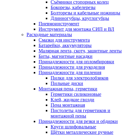
Съёмники стопорных колец
Бокорезы, кабелерезы
Болторезы и кабельные ножницы
Длинногубцы, круглогубцы
Пневмоинструмент
Инструмент для монтажа СИП и ВЛ
Расходные материалы
Смазки для инструмента
Батарейки, аккумуляторы
Малярная лента, скотч, защитные ленты
Биты, магнитные насадки
Принадлежности для опломбировки
Принадлежности для рукоделия
Принадлежности для пиления
Пилки для электролобзиков
Пильные диски
Монтажная пена, герметики
Герметики силиконовые
Клей, жидкие гвозди
Пена монтажная
Пистолеты для герметиков и
монтажной пены
Принадлежности для резки и обдирки
Круги шлифовальные
Щётки металлические ручные