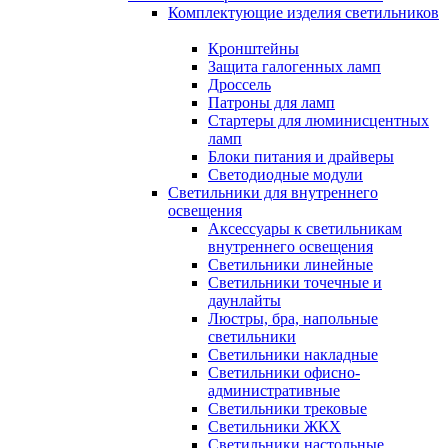
Комплектующие изделия светильников
Кронштейны
Защита галогенных ламп
Дроссель
Патроны для ламп
Стартеры для люминисцентных
ламп
Блоки питания и драйверы
Светодиодные модули
Светильники для внутреннего
освещения
Аксессуары к светильникам
внутреннего освещения
Светильники линейные
Светильники точечные и
даунлайты
Люстры, бра, напольные
светильники
Светильники накладные
Светильники офисно-
административные
Светильники трековые
Светильники ЖКХ
Светильники настольные