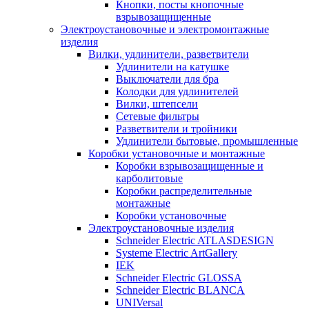
Кнопки, посты кнопочные
взрывозащищенные
Электроустановочные и электромонтажные
изделия
Вилки, удлинители, разветвители
Удлинители на катушке
Выключатели для бра
Колодки для удлинителей
Вилки, штепсели
Сетевые фильтры
Разветвители и тройники
Удлинители бытовые, промышленные
Коробки установочные и монтажные
Коробки взрывозащищенные и
карболитовые
Коробки распределительные
монтажные
Коробки установочные
Электроустановочные изделия
Schneider Electric ATLASDESIGN
Systeme Electric ArtGallery
IEK
Schneider Electric GLOSSA
Schneider Electric BLANCA
UNIVersal