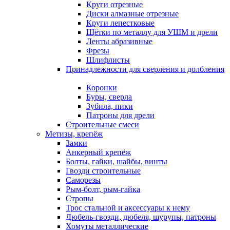
Круги отрезные
Диски алмазные отрезные
Круги лепестковые
Щётки по металлу для УШМ и дрели
Ленты абразивные
Фрезы
Шлифлисты
Принадлежности для сверления и долбления
Коронки
Буры, сверла
Зубила, пики
Патроны для дрели
Строительные смеси
Метизы, крепёж
Замки
Анкерный крепёж
Болты, гайки, шайбы, винты
Гвозди строительные
Саморезы
Рым-болт, рым-гайка
Стропы
Трос стальной и аксессуары к нему
Дюбель-гвозди, дюбеля, шурупы, патроны
Хомуты металлические