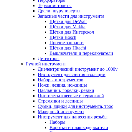
Перфораторы
Термопистолеты
Дрели, шуруповерты
Запасные части для инструмента
Щётки для DeWalt
Щётки для Makita
Щётки для Интерскол
Щётки Bosch
Прочие запчасти
Щётки для Hitachi
Выключатели и переключатели
Детекторы
Ручной инструмент
Диэлектрический инструмент до 1000v
Инструмент для снятия изоляции
Наборы инструментов
Ножи, лезвия, ножницы
Паяльники, горелки, резаки
Пистолеты клеевые и термоклей
Стремянки и лесницы
Сумки, ящики для инструмента, трос
Малярный инструмент
Инструмент для нанесения резьбы
Наборы
Воротки и плашкодержатели