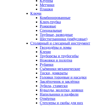
Клуппы
Метчики
Плашки
Ключи
Комбинированные
Ключ-трубка
Рожковые
Специальные
Трубные, разводные
Шестигранники (имбусовые)
Столярный и слесарный инструмент
Гвоздодёры и ломы
Клещи
Труборезы и трубогибы
Ножовки и полотна
Рубанки
Съёмники механические
Тиски, домкраты
Головки торцевые и насадки
Заклёпочник и заклёпки
Зубила, стамески
Кувалды, молотки, киянки
Напильники и надфили
Отвёртки
Степлеры и скобы для них