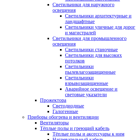
Светильники для наружного
освещения
Светильники архитектурные и
ландшафтные
Светильники уличные для дорог
и магистралей
Светильники для промышленного
освещения
Светильники станочные
Светильники для высоких
потолков
Светильники
пылевлагозащищенные
Светильники
взрывозащищенные
Аварийное освещение и
световые указатели
Прожектора
Светодиодные
Галогенные
Приборы обогрева и вентиляции
Вентиляторы
Тёплые полы и греющий кабель
Тёплые полы и аксессуары к ним
Нагревательный кабель