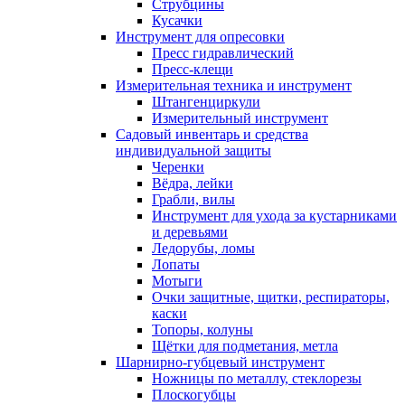
Струбцины
Кусачки
Инструмент для опресовки
Пресс гидравлический
Пресс-клещи
Измерительная техника и инструмент
Штангенциркули
Измерительный инструмент
Садовый инвентарь и средства
индивидуальной защиты
Черенки
Вёдра, лейки
Грабли, вилы
Инструмент для ухода за кустарниками
и деревьями
Ледорубы, ломы
Лопаты
Мотыги
Очки защитные, щитки, респираторы,
каски
Топоры, колуны
Щётки для подметания, метла
Шарнирно-губцевый инструмент
Ножницы по металлу, стеклорезы
Плоскогубцы