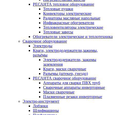
РЕСАНТА тепловое оборудование
Тепловые пушки
Конвекторы электрические
Радиаторы масляные напольные
Инфракрасные обогреватели
Тепловентиляторы электрические
Тепловые завесы
Обогреватели электрические и теплотехника
Сварочное оборудование
Электроды
Краги, электрододержатели,зажимы,
разъёмы
Электрододержатели, зажимы
заземления
Краги, маски сварочные
Разъемы (штекер, гнездо)
РЕСАНТА сварочное оборудование
Аппараты для сварки ПВХ труб
Сварочные аппараты инверторные
Маски сварочные
Плазменные резаки инверторные
Электро-инструмент
Лобзики
Шлифмашины