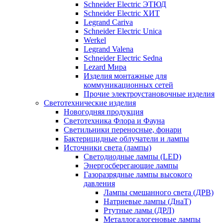
Schneider Electric ЭТЮД
Schneider Electric ХИТ
Legrand Cariva
Schneider Electric Unica
Werkel
Legrand Valena
Schneider Electric Sedna
Lezard Мира
Изделия монтажные для
коммуникационных сетей
Прочие электроустановочные изделия
Светотехнические изделия
Новогодняя продукция
Светотехника Флора и Фауна
Светильники переносные, фонари
Бактерицидные облучатели и лампы
Источники света (лампы)
Светодиодные лампы (LED)
Энергосберегающие лампы
Газоразрядные лампы высокого
давления
Лампы смешанного света (ДРВ)
Натриевые лампы (ДнаТ)
Ртутные ламы (ДРЛ)
Металлогалогеновые лампы