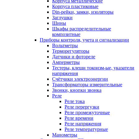
Корпуса металлические
Корпуса пластиковые
Din-рейки, замки, изоляторы
Заглушки
Шины
Шкафы распределительные
композитные
Приборы контроля, учета и сигнализации
Вольтметры
Терморегуляторы
Датчики и фотореле
Амперметры
Тестеры, клещи токоизм-ые, указатели
напряжения
Счётчики электроэнергии
Трансформаторы измерительные
Звонки, кнопки звонка
Реле
Реле тока
Реле перергузки
Реле промежуточные
Реле времени
Реле напряжения
Реле температурные
Манометры