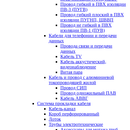
Провод гибкий в ПВХ изоляции
ПВ-3 (ПУГВ)
Провод гибкий плоский в ПВХ
изоляции ПУГНП, ШВВП
Провод не гибкий в ПВХ
изоляции ПВ-1 (ПУВ)
Кабели для телефонии и передачи
данных
Провода связи и передачи
данных
Кабель TV
Кабель аккустический,
видеонаблюдение
Витая пара
Кабель и провод с алюминиевой
токопроводящей жилой
Провод СИП
Провод одножильный ПАВ
Кабель АВВГ
Система прокладки кабеля
Кабель-канал
Короб перфорированный
Лоток
Трубы электротехнические
Аксессуары для мотажа труб