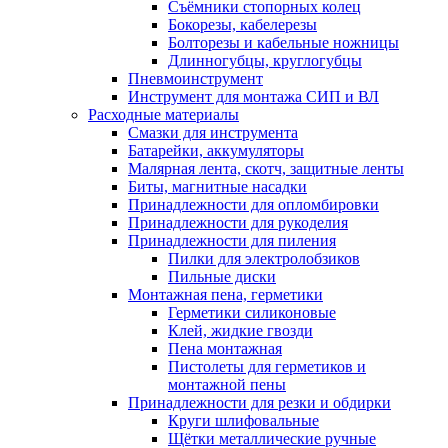
Съёмники стопорных колец
Бокорезы, кабелерезы
Болторезы и кабельные ножницы
Длинногубцы, круглогубцы
Пневмоинструмент
Инструмент для монтажа СИП и ВЛ
Расходные материалы
Смазки для инструмента
Батарейки, аккумуляторы
Малярная лента, скотч, защитные ленты
Биты, магнитные насадки
Принадлежности для опломбировки
Принадлежности для рукоделия
Принадлежности для пиления
Пилки для электролобзиков
Пильные диски
Монтажная пена, герметики
Герметики силиконовые
Клей, жидкие гвозди
Пена монтажная
Пистолеты для герметиков и
монтажной пены
Принадлежности для резки и обдирки
Круги шлифовальные
Щётки металлические ручные