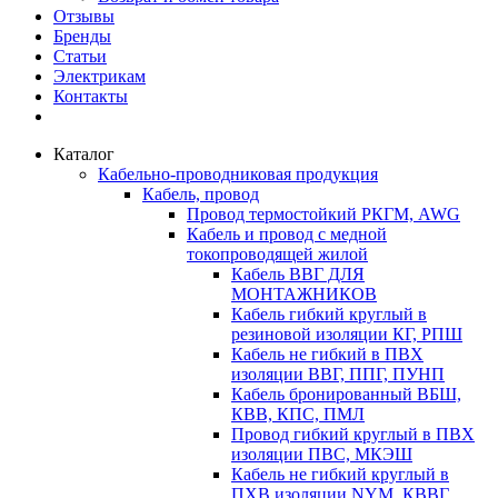
Отзывы
Бренды
Статьи
Электрикам
Контакты
Каталог
Кабельно-проводниковая продукция
Кабель, провод
Провод термостойкий РКГМ, AWG
Кабель и провод с медной
токопроводящей жилой
Кабель ВВГ ДЛЯ
МОНТАЖНИКОВ
Кабель гибкий круглый в
резиновой изоляции КГ, РПШ
Кабель не гибкий в ПВХ
изоляции ВВГ, ППГ, ПУНП
Кабель бронированный ВБШ,
КВВ, КПС, ПМЛ
Провод гибкий круглый в ПВХ
изоляции ПВС, МКЭШ
Кабель не гибкий круглый в
ПХВ изоляции NYM, КВВГ