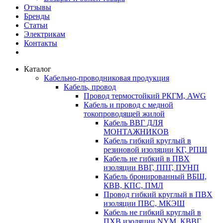
Отзывы
Бренды
Статьи
Электрикам
Контакты
Каталог
Кабельно-проводниковая продукция
Кабель, провод
Провод термостойкий РКГМ, AWG
Кабель и провод с медной
токопроводящей жилой
Кабель ВВГ ДЛЯ
МОНТАЖНИКОВ
Кабель гибкий круглый в
резиновой изоляции КГ, РПШ
Кабель не гибкий в ПВХ
изоляции ВВГ, ППГ, ПУНП
Кабель бронированный ВБШ,
КВВ, КПС, ПМЛ
Провод гибкий круглый в ПВХ
изоляции ПВС, МКЭШ
Кабель не гибкий круглый в
ПХВ изоляции NYM, КВВГ