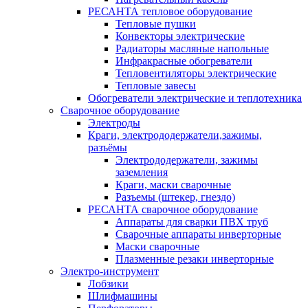
РЕСАНТА тепловое оборудование
Тепловые пушки
Конвекторы электрические
Радиаторы масляные напольные
Инфракрасные обогреватели
Тепловентиляторы электрические
Тепловые завесы
Обогреватели электрические и теплотехника
Сварочное оборудование
Электроды
Краги, электрододержатели,зажимы,
разъёмы
Электрододержатели, зажимы
заземления
Краги, маски сварочные
Разъемы (штекер, гнездо)
РЕСАНТА сварочное оборудование
Аппараты для сварки ПВХ труб
Сварочные аппараты инверторные
Маски сварочные
Плазменные резаки инверторные
Электро-инструмент
Лобзики
Шлифмашины