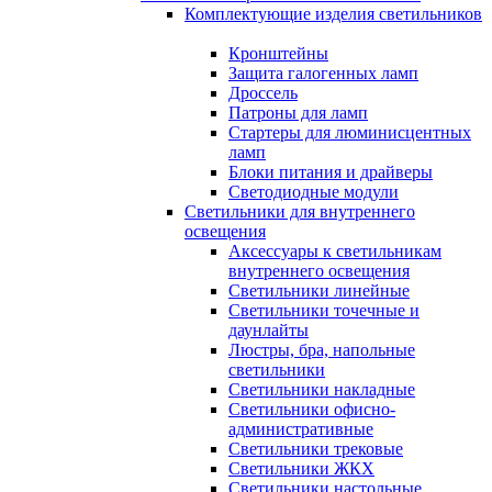
Комплектующие изделия светильников
Кронштейны
Защита галогенных ламп
Дроссель
Патроны для ламп
Стартеры для люминисцентных
ламп
Блоки питания и драйверы
Светодиодные модули
Светильники для внутреннего
освещения
Аксессуары к светильникам
внутреннего освещения
Светильники линейные
Светильники точечные и
даунлайты
Люстры, бра, напольные
светильники
Светильники накладные
Светильники офисно-
административные
Светильники трековые
Светильники ЖКХ
Светильники настольные