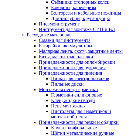
Съёмники стопорных колец
Бокорезы, кабелерезы
Болторезы и кабельные ножницы
Длинногубцы, круглогубцы
Пневмоинструмент
Инструмент для монтажа СИП и ВЛ
Расходные материалы
Смазки для инструмента
Батарейки, аккумуляторы
Малярная лента, скотч, защитные ленты
Биты, магнитные насадки
Принадлежности для опломбировки
Принадлежности для рукоделия
Принадлежности для пиления
Пилки для электролобзиков
Пильные диски
Монтажная пена, герметики
Герметики силиконовые
Клей, жидкие гвозди
Пена монтажная
Пистолеты для герметиков и
монтажной пены
Принадлежности для резки и обдирки
Круги шлифовальные
Щётки металлические ручные