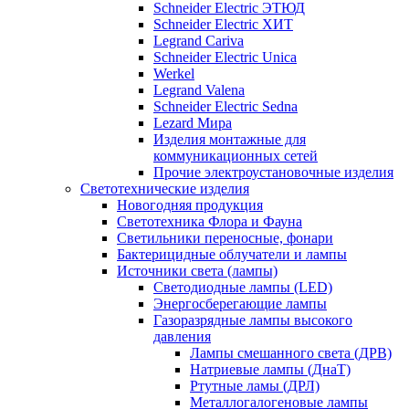
Schneider Electric ЭТЮД
Schneider Electric ХИТ
Legrand Cariva
Schneider Electric Unica
Werkel
Legrand Valena
Schneider Electric Sedna
Lezard Мира
Изделия монтажные для
коммуникационных сетей
Прочие электроустановочные изделия
Светотехнические изделия
Новогодняя продукция
Светотехника Флора и Фауна
Светильники переносные, фонари
Бактерицидные облучатели и лампы
Источники света (лампы)
Светодиодные лампы (LED)
Энергосберегающие лампы
Газоразрядные лампы высокого
давления
Лампы смешанного света (ДРВ)
Натриевые лампы (ДнаТ)
Ртутные ламы (ДРЛ)
Металлогалогеновые лампы