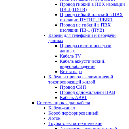
Провод гибкий в ПВХ изоляции
ПВ-3 (ПУГВ)
Провод гибкий плоский в ПВХ
изоляции ПУГНП, ШВВП
Провод не гибкий в ПВХ
изоляции ПВ-1 (ПУВ)
Кабели для телефонии и передачи
данных
Провода связи и передачи
данных
Кабель TV
Кабель аккустический,
видеонаблюдение
Витая пара
Кабель и провод с алюминиевой
токопроводящей жилой
Провод СИП
Провод одножильный ПАВ
Кабель АВВГ
Система прокладки кабеля
Кабель-канал
Короб перфорированный
Лоток
Трубы электротехнические
Аксессуары для мотажа труб