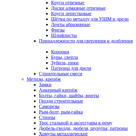
Круги отрезные
Диски алмазные отрезные
Круги лепестковые
Щётки по металлу для УШМ и дрели
Ленты абразивные
Фрезы
Шлифлисты
Принадлежности для сверления и долбления
Коронки
Буры, сверла
Зубила, пики
Патроны для дрели
Строительные смеси
Метизы, крепёж
Замки
Анкерный крепёж
Болты, гайки, шайбы, винты
Гвозди строительные
Саморезы
Рым-болт, рым-гайка
Стропы
Трос стальной и аксессуары к нему
Дюбель-гвозди, дюбеля, шурупы, патроны
Хомуты металлические