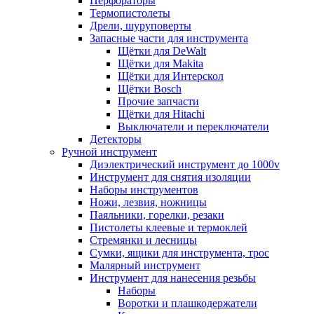
Перфораторы
Термопистолеты
Дрели, шуруповерты
Запасные части для инструмента
Щётки для DeWalt
Щётки для Makita
Щётки для Интерскол
Щётки Bosch
Прочие запчасти
Щётки для Hitachi
Выключатели и переключатели
Детекторы
Ручной инструмент
Диэлектрический инструмент до 1000v
Инструмент для снятия изоляции
Наборы инструментов
Ножи, лезвия, ножницы
Паяльники, горелки, резаки
Пистолеты клеевые и термоклей
Стремянки и лесницы
Сумки, ящики для инструмента, трос
Малярный инструмент
Инструмент для нанесения резьбы
Наборы
Воротки и плашкодержатели