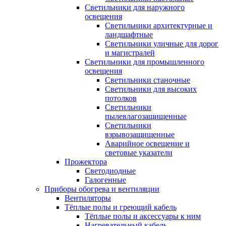
Светильники для наружного
освещения
Светильники архитектурные и
ландшафтные
Светильники уличные для дорог
и магистралей
Светильники для промышленного
освещения
Светильники станочные
Светильники для высоких
потолков
Светильники
пылевлагозащищенные
Светильники
взрывозащищенные
Аварийное освещение и
световые указатели
Прожектора
Светодиодные
Галогенные
Приборы обогрева и вентиляции
Вентиляторы
Тёплые полы и греющий кабель
Тёплые полы и аксессуары к ним
Нагревательный кабель