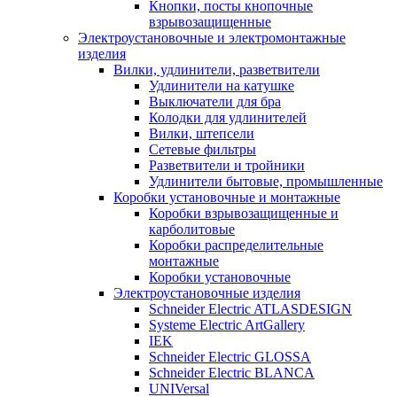
Кнопки, посты кнопочные
взрывозащищенные
Электроустановочные и электромонтажные
изделия
Вилки, удлинители, разветвители
Удлинители на катушке
Выключатели для бра
Колодки для удлинителей
Вилки, штепсели
Сетевые фильтры
Разветвители и тройники
Удлинители бытовые, промышленные
Коробки установочные и монтажные
Коробки взрывозащищенные и
карболитовые
Коробки распределительные
монтажные
Коробки установочные
Электроустановочные изделия
Schneider Electric ATLASDESIGN
Systeme Electric ArtGallery
IEK
Schneider Electric GLOSSA
Schneider Electric BLANCA
UNIVersal