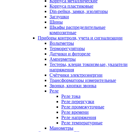
Корпуса металлические
Корпуса пластиковые
Din-рейки, замки, изоляторы
Заглушки
Шины
Шкафы распределительные
композитные
Приборы контроля, учета и сигнализации
Вольтметры
Терморегуляторы
Датчики и фотореле
Амперметры
Тестеры, клещи токоизм-ые, указатели
напряжения
Счётчики электроэнергии
Трансформаторы измерительные
Звонки, кнопки звонка
Реле
Реле тока
Реле перергузки
Реле промежуточные
Реле времени
Реле напряжения
Реле температурные
Манометры