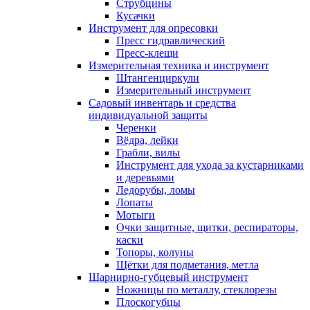
Струбцины
Кусачки
Инструмент для опресовки
Пресс гидравлический
Пресс-клещи
Измерительная техника и инструмент
Штангенциркули
Измерительный инструмент
Садовый инвентарь и средства
индивидуальной защиты
Черенки
Вёдра, лейки
Грабли, вилы
Инструмент для ухода за кустарниками
и деревьями
Ледорубы, ломы
Лопаты
Мотыги
Очки защитные, щитки, респираторы,
каски
Топоры, колуны
Щётки для подметания, метла
Шарнирно-губцевый инструмент
Ножницы по металлу, стеклорезы
Плоскогубцы