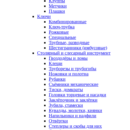
Клуппы
Метчики
Плашки
Ключи
Комбинированные
Ключ-трубка
Рожковые
Специальные
Трубные, разводные
Шестигранники (имбусовые)
Столярный и слесарный инструмент
Гвоздодёры и ломы
Клещи
Труборезы и трубогибы
Ножовки и полотна
Рубанки
Съёмники механические
Тиски, домкраты
Головки торцевые и насадки
Заклёпочник и заклёпки
Зубила, стамески
Кувалды, молотки, киянки
Напильники и надфили
Отвёртки
Степлеры и скобы для них