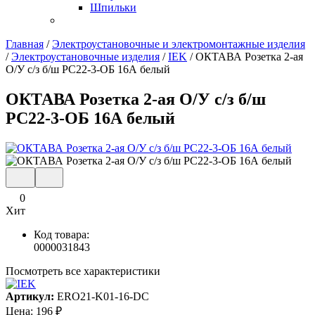
Шпильки
Главная
/
Электроустановочные и электромонтажные изделия
/
Электроустановочные изделия
/
IEK
/
ОКТАВА Розетка 2-ая
О/У с/з б/ш РС22-3-ОБ 16А белый
ОКТАВА Розетка 2-ая О/У с/з б/ш
РС22-3-ОБ 16А белый
0
Хит
Код товара:
0000031843
Посмотреть все характеристики
Артикул:
ERO21-K01-16-DC
Цена:
196
₽