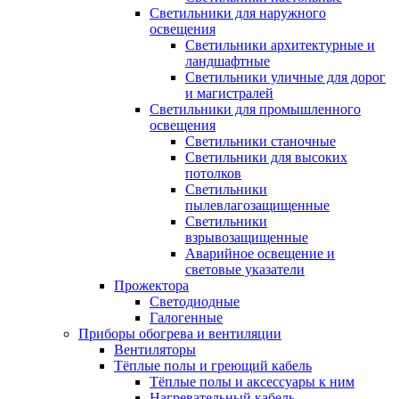
Светильники для наружного
освещения
Светильники архитектурные и
ландшафтные
Светильники уличные для дорог
и магистралей
Светильники для промышленного
освещения
Светильники станочные
Светильники для высоких
потолков
Светильники
пылевлагозащищенные
Светильники
взрывозащищенные
Аварийное освещение и
световые указатели
Прожектора
Светодиодные
Галогенные
Приборы обогрева и вентиляции
Вентиляторы
Тёплые полы и греющий кабель
Тёплые полы и аксессуары к ним
Нагревательный кабель