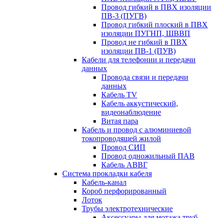
Провод гибкий в ПВХ изоляции
ПВ-3 (ПУГВ)
Провод гибкий плоский в ПВХ
изоляции ПУГНП, ШВВП
Провод не гибкий в ПВХ
изоляции ПВ-1 (ПУВ)
Кабели для телефонии и передачи
данных
Провода связи и передачи
данных
Кабель TV
Кабель аккустический,
видеонаблюдение
Витая пара
Кабель и провод с алюминиевой
токопроводящей жилой
Провод СИП
Провод одножильный ПАВ
Кабель АВВГ
Система прокладки кабеля
Кабель-канал
Короб перфорированный
Лоток
Трубы электротехнические
Аксессуары для мотажа труб