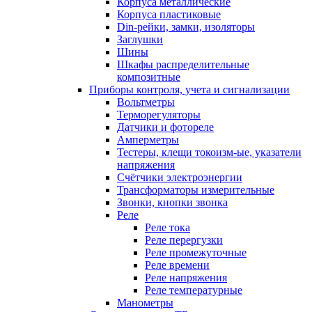
Корпуса металлические
Корпуса пластиковые
Din-рейки, замки, изоляторы
Заглушки
Шины
Шкафы распределительные
композитные
Приборы контроля, учета и сигнализации
Вольтметры
Терморегуляторы
Датчики и фотореле
Амперметры
Тестеры, клещи токоизм-ые, указатели
напряжения
Счётчики электроэнергии
Трансформаторы измерительные
Звонки, кнопки звонка
Реле
Реле тока
Реле перергузки
Реле промежуточные
Реле времени
Реле напряжения
Реле температурные
Манометры