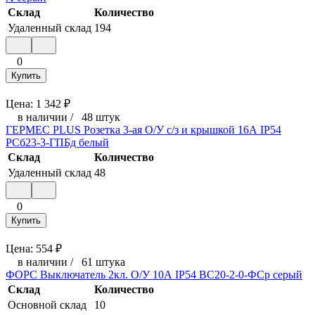
Склад
Количество
Удаленный склад
194
0
Купить
Цена:
1 342
₽
в наличии
/
48 штук
ГЕРМЕС PLUS Розетка 3-ая О/У с/з и крышкой 16А IP54
РСб23-3-ГПБд белый
Склад
Количество
Удаленный склад
48
0
Купить
Цена:
554
₽
в наличии
/
61 штука
ФОРС Выключатель 2кл. О/У 10А IP54 ВС20-2-0-ФСр серый
Склад
Количество
Основной склад
10