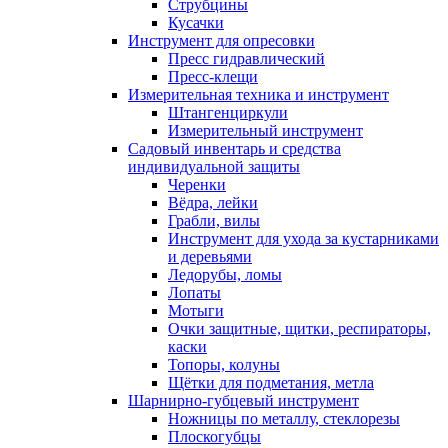
Струбцины
Кусачки
Инструмент для опресовки
Пресс гидравлический
Пресс-клещи
Измерительная техника и инструмент
Штангенциркули
Измерительный инструмент
Садовый инвентарь и средства
индивидуальной защиты
Черенки
Вёдра, лейки
Грабли, вилы
Инструмент для ухода за кустарниками
и деревьями
Ледорубы, ломы
Лопаты
Мотыги
Очки защитные, щитки, респираторы,
каски
Топоры, колуны
Щётки для подметания, метла
Шарнирно-губцевый инструмент
Ножницы по металлу, стеклорезы
Плоскогубцы