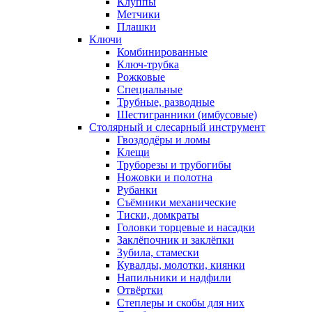
Клуппы
Метчики
Плашки
Ключи
Комбинированные
Ключ-трубка
Рожковые
Специальные
Трубные, разводные
Шестигранники (имбусовые)
Столярный и слесарный инструмент
Гвоздодёры и ломы
Клещи
Труборезы и трубогибы
Ножовки и полотна
Рубанки
Съёмники механические
Тиски, домкраты
Головки торцевые и насадки
Заклёпочник и заклёпки
Зубила, стамески
Кувалды, молотки, киянки
Напильники и надфили
Отвёртки
Степлеры и скобы для них