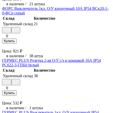
в наличии
/
21 штука
ФОРС Выключатель 1кл. О/У кнопочный 10А IP54 ВСк20-1-
0-ФСр серый
Склад
Количество
Удаленный склад
21
0
Купить
Цена:
921
₽
в наличии
/
38 штук
ГЕРМЕС PLUS Розетка 2-ая О/У с/з и крышкой 16А IP54
РСб22-3-ГПБб белый
Склад
Количество
Удаленный склад
38
0
Купить
Цена:
532
₽
в наличии
/
1 штука
ГЕРМЕС PLUS Выключатель 1кл. О/У кнопочный IP54