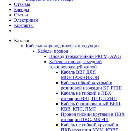
Отзывы
Бренды
Статьи
Электрикам
Контакты
Каталог
Кабельно-проводниковая продукция
Кабель, провод
Провод термостойкий РКГМ, AWG
Кабель и провод с медной
токопроводящей жилой
Кабель ВВГ ДЛЯ
МОНТАЖНИКОВ
Кабель гибкий круглый в
резиновой изоляции КГ, РПШ
Кабель не гибкий в ПВХ
изоляции ВВГ, ППГ, ПУНП
Кабель бронированный ВБШ,
КВВ, КПС, ПМЛ
Провод гибкий круглый в ПВХ
изоляции ПВС, МКЭШ
Кабель не гибкий круглый в
ПХВ изоляции NYM, КВВГ