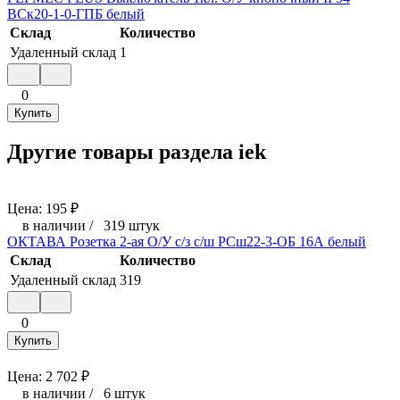
ВСк20-1-0-ГПБ белый
Склад
Количество
Удаленный склад
1
0
Купить
Другие товары раздела iek
Цена:
195
₽
в наличии
/
319 штук
ОКТАВА Розетка 2-ая О/У с/з с/ш РСш22-3-ОБ 16А белый
Склад
Количество
Удаленный склад
319
0
Купить
Цена:
2 702
₽
в наличии
/
6 штук