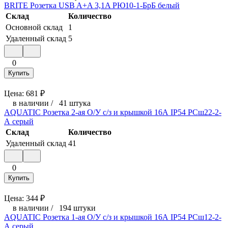
BRITE Розетка USB A+A 3,1A РЮ10-1-БрБ белый
Склад
Количество
Основной склад
1
Удаленный склад
5
0
Купить
Цена:
681
₽
в наличии
/
41 штука
AQUATIC Розетка 2-ая О/У с/з и крышкой 16А IP54 РСш22-2-
А серый
Склад
Количество
Удаленный склад
41
0
Купить
Цена:
344
₽
в наличии
/
194 штуки
AQUATIC Розетка 1-ая О/У с/з и крышкой 16А IP54 РСш12-2-
А серый