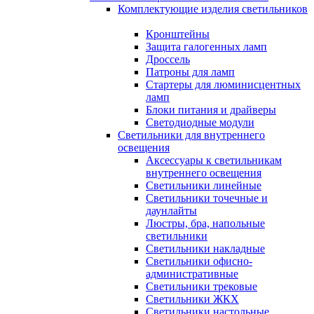
Комплектующие изделия светильников
Кронштейны
Защита галогенных ламп
Дроссель
Патроны для ламп
Стартеры для люминисцентных
ламп
Блоки питания и драйверы
Светодиодные модули
Светильники для внутреннего
освещения
Аксессуары к светильникам
внутреннего освещения
Светильники линейные
Светильники точечные и
даунлайты
Люстры, бра, напольные
светильники
Светильники накладные
Светильники офисно-
административные
Светильники трековые
Светильники ЖКХ
Светильники настольные