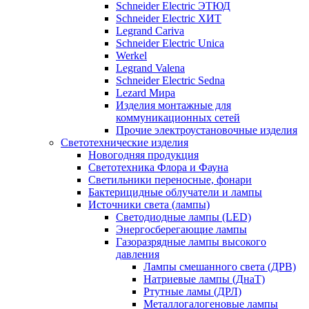
Schneider Electric ЭТЮД
Schneider Electric ХИТ
Legrand Cariva
Schneider Electric Unica
Werkel
Legrand Valena
Schneider Electric Sedna
Lezard Мира
Изделия монтажные для
коммуникационных сетей
Прочие электроустановочные изделия
Светотехнические изделия
Новогодняя продукция
Светотехника Флора и Фауна
Светильники переносные, фонари
Бактерицидные облучатели и лампы
Источники света (лампы)
Светодиодные лампы (LED)
Энергосберегающие лампы
Газоразрядные лампы высокого
давления
Лампы смешанного света (ДРВ)
Натриевые лампы (ДнаТ)
Ртутные ламы (ДРЛ)
Металлогалогеновые лампы