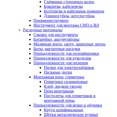
Съёмники стопорных колец
Бокорезы, кабелерезы
Болторезы и кабельные ножницы
Длинногубцы, круглогубцы
Пневмоинструмент
Инструмент для монтажа СИП и ВЛ
Расходные материалы
Смазки для инструмента
Батарейки, аккумуляторы
Малярная лента, скотч, защитные ленты
Биты, магнитные насадки
Принадлежности для опломбировки
Принадлежности для рукоделия
Принадлежности для пиления
Пилки для электролобзиков
Пильные диски
Монтажная пена, герметики
Герметики силиконовые
Клей, жидкие гвозди
Пена монтажная
Пистолеты для герметиков и
монтажной пены
Принадлежности для резки и обдирки
Круги шлифовальные
Щётки металлические ручные