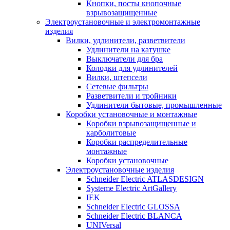
Кнопки, посты кнопочные
взрывозащищенные
Электроустановочные и электромонтажные
изделия
Вилки, удлинители, разветвители
Удлинители на катушке
Выключатели для бра
Колодки для удлинителей
Вилки, штепсели
Сетевые фильтры
Разветвители и тройники
Удлинители бытовые, промышленные
Коробки установочные и монтажные
Коробки взрывозащищенные и
карболитовые
Коробки распределительные
монтажные
Коробки установочные
Электроустановочные изделия
Schneider Electric ATLASDESIGN
Systeme Electric ArtGallery
IEK
Schneider Electric GLOSSA
Schneider Electric BLANCA
UNIVersal