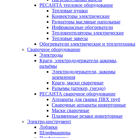
РЕСАНТА тепловое оборудование
Тепловые пушки
Конвекторы электрические
Радиаторы масляные напольные
Инфракрасные обогреватели
Тепловентиляторы электрические
Тепловые завесы
Обогреватели электрические и теплотехника
Сварочное оборудование
Электроды
Краги, электрододержатели,зажимы,
разъёмы
Электрододержатели, зажимы
заземления
Краги, маски сварочные
Разъемы (штекер, гнездо)
РЕСАНТА сварочное оборудование
Аппараты для сварки ПВХ труб
Сварочные аппараты инверторные
Маски сварочные
Плазменные резаки инверторные
Электро-инструмент
Лобзики
Шлифмашины