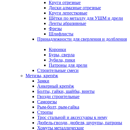
Круги отрезные
Диски алмазные отрезные
Круги лепестковые
Щётки по металлу для УШМ и дрели
Ленты абразивные
Фрезы
Шлифлисты
Принадлежности для сверления и долбления
Коронки
Буры, сверла
Зубила, пики
Патроны для дрели
Строительные смеси
Метизы, крепёж
Замки
Анкерный крепёж
Болты, гайки, шайбы, винты
Гвозди строительные
Саморезы
Рым-болт, рым-гайка
Стропы
Трос стальной и аксессуары к нему
Дюбель-гвозди, дюбеля, шурупы, патроны
Хомуты металлические