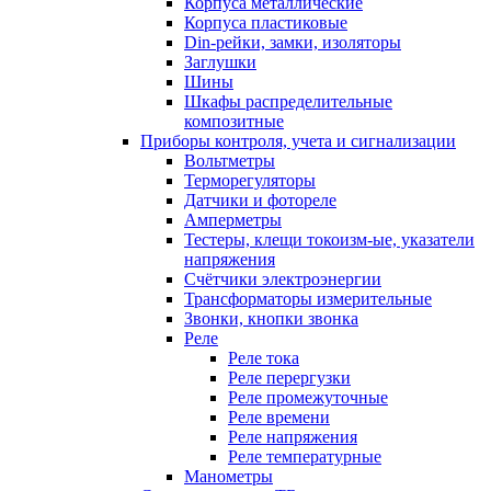
Корпуса металлические
Корпуса пластиковые
Din-рейки, замки, изоляторы
Заглушки
Шины
Шкафы распределительные
композитные
Приборы контроля, учета и сигнализации
Вольтметры
Терморегуляторы
Датчики и фотореле
Амперметры
Тестеры, клещи токоизм-ые, указатели
напряжения
Счётчики электроэнергии
Трансформаторы измерительные
Звонки, кнопки звонка
Реле
Реле тока
Реле перергузки
Реле промежуточные
Реле времени
Реле напряжения
Реле температурные
Манометры