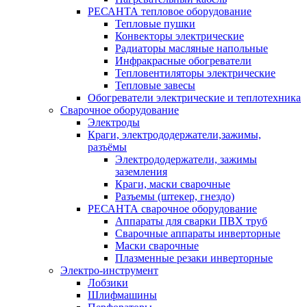
РЕСАНТА тепловое оборудование
Тепловые пушки
Конвекторы электрические
Радиаторы масляные напольные
Инфракрасные обогреватели
Тепловентиляторы электрические
Тепловые завесы
Обогреватели электрические и теплотехника
Сварочное оборудование
Электроды
Краги, электрододержатели,зажимы,
разъёмы
Электрододержатели, зажимы
заземления
Краги, маски сварочные
Разъемы (штекер, гнездо)
РЕСАНТА сварочное оборудование
Аппараты для сварки ПВХ труб
Сварочные аппараты инверторные
Маски сварочные
Плазменные резаки инверторные
Электро-инструмент
Лобзики
Шлифмашины