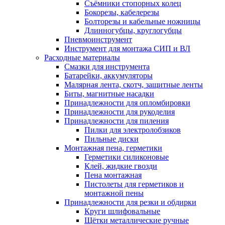
Съёмники стопорных колец
Бокорезы, кабелерезы
Болторезы и кабельные ножницы
Длинногубцы, круглогубцы
Пневмоинструмент
Инструмент для монтажа СИП и ВЛ
Расходные материалы
Смазки для инструмента
Батарейки, аккумуляторы
Малярная лента, скотч, защитные ленты
Биты, магнитные насадки
Принадлежности для опломбировки
Принадлежности для рукоделия
Принадлежности для пиления
Пилки для электролобзиков
Пильные диски
Монтажная пена, герметики
Герметики силиконовые
Клей, жидкие гвозди
Пена монтажная
Пистолеты для герметиков и
монтажной пены
Принадлежности для резки и обдирки
Круги шлифовальные
Щётки металлические ручные