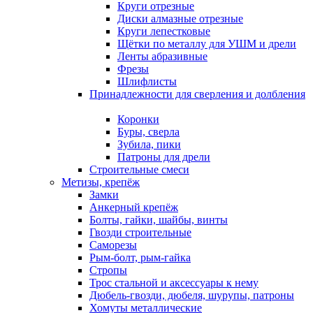
Круги отрезные
Диски алмазные отрезные
Круги лепестковые
Щётки по металлу для УШМ и дрели
Ленты абразивные
Фрезы
Шлифлисты
Принадлежности для сверления и долбления
Коронки
Буры, сверла
Зубила, пики
Патроны для дрели
Строительные смеси
Метизы, крепёж
Замки
Анкерный крепёж
Болты, гайки, шайбы, винты
Гвозди строительные
Саморезы
Рым-болт, рым-гайка
Стропы
Трос стальной и аксессуары к нему
Дюбель-гвозди, дюбеля, шурупы, патроны
Хомуты металлические