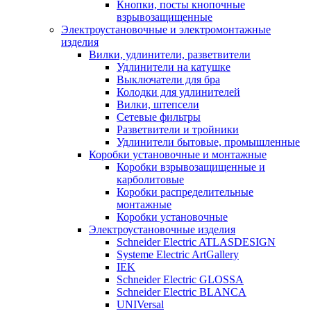
Кнопки, посты кнопочные
взрывозащищенные
Электроустановочные и электромонтажные
изделия
Вилки, удлинители, разветвители
Удлинители на катушке
Выключатели для бра
Колодки для удлинителей
Вилки, штепсели
Сетевые фильтры
Разветвители и тройники
Удлинители бытовые, промышленные
Коробки установочные и монтажные
Коробки взрывозащищенные и
карболитовые
Коробки распределительные
монтажные
Коробки установочные
Электроустановочные изделия
Schneider Electric ATLASDESIGN
Systeme Electric ArtGallery
IEK
Schneider Electric GLOSSA
Schneider Electric BLANCA
UNIVersal