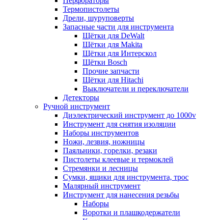
Перфораторы
Термопистолеты
Дрели, шуруповерты
Запасные части для инструмента
Щётки для DeWalt
Щётки для Makita
Щётки для Интерскол
Щётки Bosch
Прочие запчасти
Щётки для Hitachi
Выключатели и переключатели
Детекторы
Ручной инструмент
Диэлектрический инструмент до 1000v
Инструмент для снятия изоляции
Наборы инструментов
Ножи, лезвия, ножницы
Паяльники, горелки, резаки
Пистолеты клеевые и термоклей
Стремянки и лесницы
Сумки, ящики для инструмента, трос
Малярный инструмент
Инструмент для нанесения резьбы
Наборы
Воротки и плашкодержатели