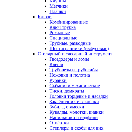
Клуппы
Метчики
Плашки
Ключи
Комбинированные
Ключ-трубка
Рожковые
Специальные
Трубные, разводные
Шестигранники (имбусовые)
Столярный и слесарный инструмент
Гвоздодёры и ломы
Клещи
Труборезы и трубогибы
Ножовки и полотна
Рубанки
Съёмники механические
Тиски, домкраты
Головки торцевые и насадки
Заклёпочник и заклёпки
Зубила, стамески
Кувалды, молотки, киянки
Напильники и надфили
Отвёртки
Степлеры и скобы для них