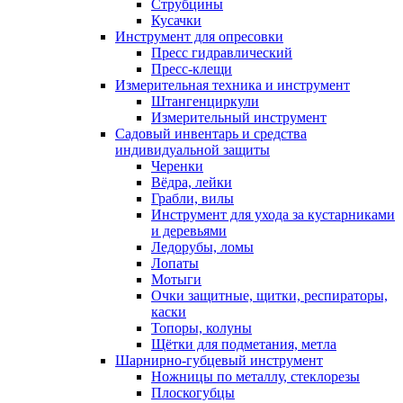
Струбцины
Кусачки
Инструмент для опресовки
Пресс гидравлический
Пресс-клещи
Измерительная техника и инструмент
Штангенциркули
Измерительный инструмент
Садовый инвентарь и средства
индивидуальной защиты
Черенки
Вёдра, лейки
Грабли, вилы
Инструмент для ухода за кустарниками
и деревьями
Ледорубы, ломы
Лопаты
Мотыги
Очки защитные, щитки, респираторы,
каски
Топоры, колуны
Щётки для подметания, метла
Шарнирно-губцевый инструмент
Ножницы по металлу, стеклорезы
Плоскогубцы