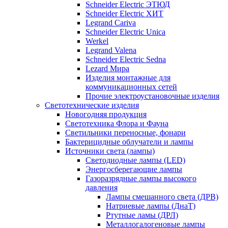
Schneider Electric ЭТЮД
Schneider Electric ХИТ
Legrand Cariva
Schneider Electric Unica
Werkel
Legrand Valena
Schneider Electric Sedna
Lezard Мира
Изделия монтажные для
коммуникационных сетей
Прочие электроустановочные изделия
Светотехнические изделия
Новогодняя продукция
Светотехника Флора и Фауна
Светильники переносные, фонари
Бактерицидные облучатели и лампы
Источники света (лампы)
Светодиодные лампы (LED)
Энергосберегающие лампы
Газоразрядные лампы высокого
давления
Лампы смешанного света (ДРВ)
Натриевые лампы (ДнаТ)
Ртутные ламы (ДРЛ)
Металлогалогеновые лампы