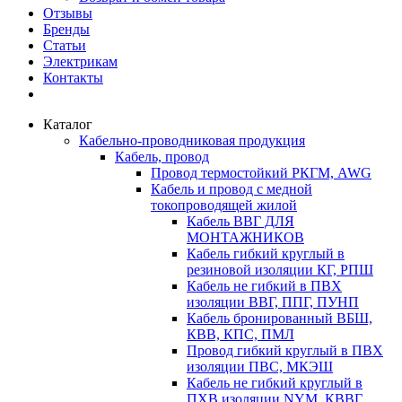
Отзывы
Бренды
Статьи
Электрикам
Контакты
Каталог
Кабельно-проводниковая продукция
Кабель, провод
Провод термостойкий РКГМ, AWG
Кабель и провод с медной
токопроводящей жилой
Кабель ВВГ ДЛЯ
МОНТАЖНИКОВ
Кабель гибкий круглый в
резиновой изоляции КГ, РПШ
Кабель не гибкий в ПВХ
изоляции ВВГ, ППГ, ПУНП
Кабель бронированный ВБШ,
КВВ, КПС, ПМЛ
Провод гибкий круглый в ПВХ
изоляции ПВС, МКЭШ
Кабель не гибкий круглый в
ПХВ изоляции NYM, КВВГ