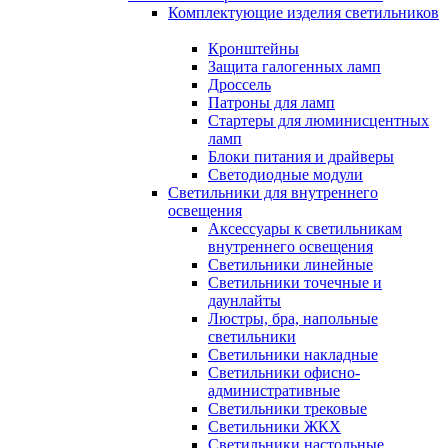
Комплектующие изделия светильников
Кронштейны
Защита галогенных ламп
Дроссель
Патроны для ламп
Стартеры для люминисцентных
ламп
Блоки питания и драйверы
Светодиодные модули
Светильники для внутреннего
освещения
Аксессуары к светильникам
внутреннего освещения
Светильники линейные
Светильники точечные и
даунлайты
Люстры, бра, напольные
светильники
Светильники накладные
Светильники офисно-
административные
Светильники трековые
Светильники ЖКХ
Светильники настольные