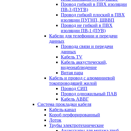
Провод гибкий в ПВХ изоляции
ПВ-3 (ПУГВ)
Провод гибкий плоский в ПВХ
изоляции ПУГНП, ШВВП
Провод не гибкий в ПВХ
изоляции ПВ-1 (ПУВ)
Кабели для телефонии и передачи
данных
Провода связи и передачи
данных
Кабель TV
Кабель аккустический,
видеонаблюдение
Витая пара
Кабель и провод с алюминиевой
токопроводящей жилой
Провод СИП
Провод одножильный ПАВ
Кабель АВВГ
Система прокладки кабеля
Кабель-канал
Короб перфорированный
Лоток
Трубы электротехнические
Аксессуары для мотажа труб