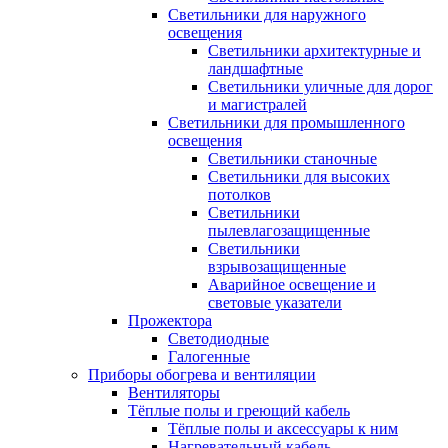
Светильники для наружного
освещения
Светильники архитектурные и
ландшафтные
Светильники уличные для дорог
и магистралей
Светильники для промышленного
освещения
Светильники станочные
Светильники для высоких
потолков
Светильники
пылевлагозащищенные
Светильники
взрывозащищенные
Аварийное освещение и
световые указатели
Прожектора
Светодиодные
Галогенные
Приборы обогрева и вентиляции
Вентиляторы
Тёплые полы и греющий кабель
Тёплые полы и аксессуары к ним
Нагревательный кабель