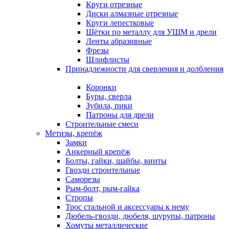
Круги отрезные
Диски алмазные отрезные
Круги лепестковые
Щётки по металлу для УШМ и дрели
Ленты абразивные
Фрезы
Шлифлисты
Принадлежности для сверления и долбления
Коронки
Буры, сверла
Зубила, пики
Патроны для дрели
Строительные смеси
Метизы, крепёж
Замки
Анкерный крепёж
Болты, гайки, шайбы, винты
Гвозди строительные
Саморезы
Рым-болт, рым-гайка
Стропы
Трос стальной и аксессуары к нему
Дюбель-гвозди, дюбеля, шурупы, патроны
Хомуты металлические