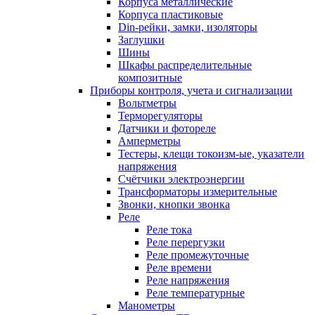
Корпуса металлические
Корпуса пластиковые
Din-рейки, замки, изоляторы
Заглушки
Шины
Шкафы распределительные
композитные
Приборы контроля, учета и сигнализации
Вольтметры
Терморегуляторы
Датчики и фотореле
Амперметры
Тестеры, клещи токоизм-ые, указатели
напряжения
Счётчики электроэнергии
Трансформаторы измерительные
Звонки, кнопки звонка
Реле
Реле тока
Реле перергузки
Реле промежуточные
Реле времени
Реле напряжения
Реле температурные
Манометры