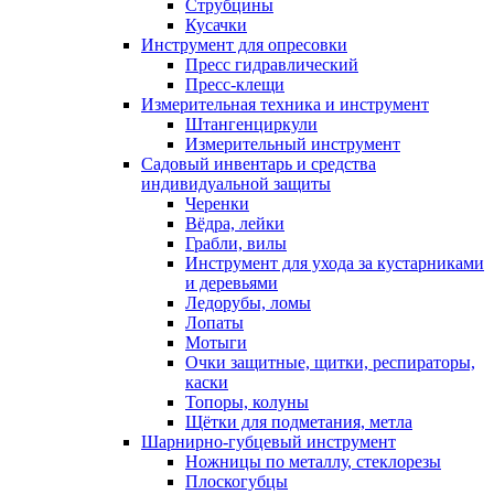
Струбцины
Кусачки
Инструмент для опресовки
Пресс гидравлический
Пресс-клещи
Измерительная техника и инструмент
Штангенциркули
Измерительный инструмент
Садовый инвентарь и средства
индивидуальной защиты
Черенки
Вёдра, лейки
Грабли, вилы
Инструмент для ухода за кустарниками
и деревьями
Ледорубы, ломы
Лопаты
Мотыги
Очки защитные, щитки, респираторы,
каски
Топоры, колуны
Щётки для подметания, метла
Шарнирно-губцевый инструмент
Ножницы по металлу, стеклорезы
Плоскогубцы