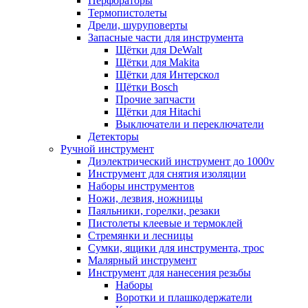
Перфораторы
Термопистолеты
Дрели, шуруповерты
Запасные части для инструмента
Щётки для DeWalt
Щётки для Makita
Щётки для Интерскол
Щётки Bosch
Прочие запчасти
Щётки для Hitachi
Выключатели и переключатели
Детекторы
Ручной инструмент
Диэлектрический инструмент до 1000v
Инструмент для снятия изоляции
Наборы инструментов
Ножи, лезвия, ножницы
Паяльники, горелки, резаки
Пистолеты клеевые и термоклей
Стремянки и лесницы
Сумки, ящики для инструмента, трос
Малярный инструмент
Инструмент для нанесения резьбы
Наборы
Воротки и плашкодержатели