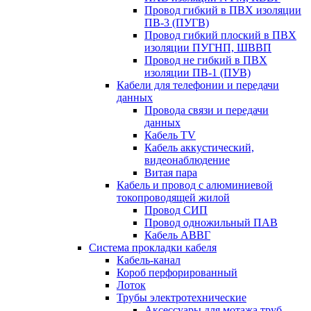
Провод гибкий в ПВХ изоляции
ПВ-3 (ПУГВ)
Провод гибкий плоский в ПВХ
изоляции ПУГНП, ШВВП
Провод не гибкий в ПВХ
изоляции ПВ-1 (ПУВ)
Кабели для телефонии и передачи
данных
Провода связи и передачи
данных
Кабель TV
Кабель аккустический,
видеонаблюдение
Витая пара
Кабель и провод с алюминиевой
токопроводящей жилой
Провод СИП
Провод одножильный ПАВ
Кабель АВВГ
Система прокладки кабеля
Кабель-канал
Короб перфорированный
Лоток
Трубы электротехнические
Аксессуары для мотажа труб