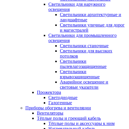
Светильники для наружного
освещения
Светильники архитектурные и
ландшафтные
Светильники уличные для дорог
и магистралей
Светильники для промышленного
освещения
Светильники станочные
Светильники для высоких
потолков
Светильники
пылевлагозащищенные
Светильники
взрывозащищенные
Аварийное освещение и
световые указатели
Прожектора
Светодиодные
Галогенные
Приборы обогрева и вентиляции
Вентиляторы
Тёплые полы и греющий кабель
Тёплые полы и аксессуары к ним
Нагревательный кабель