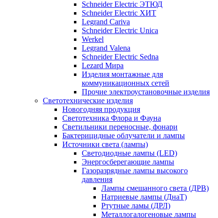
Schneider Electric ЭТЮД
Schneider Electric ХИТ
Legrand Cariva
Schneider Electric Unica
Werkel
Legrand Valena
Schneider Electric Sedna
Lezard Мира
Изделия монтажные для
коммуникационных сетей
Прочие электроустановочные изделия
Светотехнические изделия
Новогодняя продукция
Светотехника Флора и Фауна
Светильники переносные, фонари
Бактерицидные облучатели и лампы
Источники света (лампы)
Светодиодные лампы (LED)
Энергосберегающие лампы
Газоразрядные лампы высокого
давления
Лампы смешанного света (ДРВ)
Натриевые лампы (ДнаТ)
Ртутные ламы (ДРЛ)
Металлогалогеновые лампы