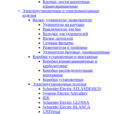
Кнопки, посты кнопочные
взрывозащищенные
Электроустановочные и электромонтажные
изделия
Вилки, удлинители, разветвители
Удлинители на катушке
Выключатели для бра
Колодки для удлинителей
Вилки, штепсели
Сетевые фильтры
Разветвители и тройники
Удлинители бытовые, промышленные
Коробки установочные и монтажные
Коробки взрывозащищенные и
карболитовые
Коробки распределительные
монтажные
Коробки установочные
Электроустановочные изделия
Schneider Electric ATLASDESIGN
Systeme Electric ArtGallery
IEK
Schneider Electric GLOSSA
Schneider Electric BLANCA
UNIVersal