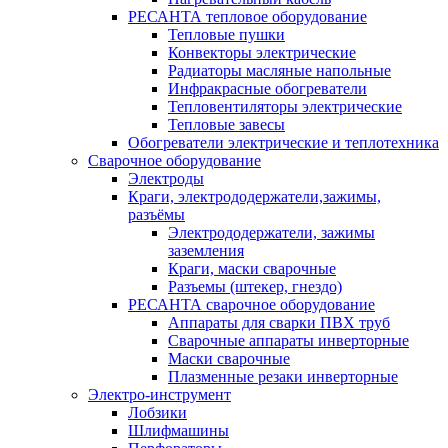
РЕСАНТА тепловое оборудование
Тепловые пушки
Конвекторы электрические
Радиаторы масляные напольные
Инфракрасные обогреватели
Тепловентиляторы электрические
Тепловые завесы
Обогреватели электрические и теплотехника
Сварочное оборудование
Электроды
Краги, электрододержатели,зажимы,
разъёмы
Электрододержатели, зажимы
заземления
Краги, маски сварочные
Разъемы (штекер, гнездо)
РЕСАНТА сварочное оборудование
Аппараты для сварки ПВХ труб
Сварочные аппараты инверторные
Маски сварочные
Плазменные резаки инверторные
Электро-инструмент
Лобзики
Шлифмашины