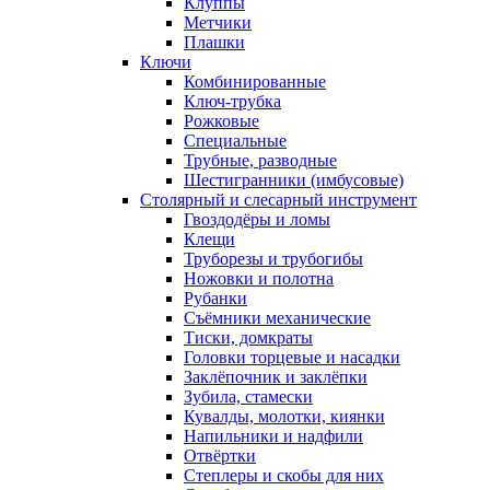
Клуппы
Метчики
Плашки
Ключи
Комбинированные
Ключ-трубка
Рожковые
Специальные
Трубные, разводные
Шестигранники (имбусовые)
Столярный и слесарный инструмент
Гвоздодёры и ломы
Клещи
Труборезы и трубогибы
Ножовки и полотна
Рубанки
Съёмники механические
Тиски, домкраты
Головки торцевые и насадки
Заклёпочник и заклёпки
Зубила, стамески
Кувалды, молотки, киянки
Напильники и надфили
Отвёртки
Степлеры и скобы для них