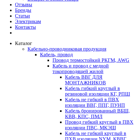
Отзывы
Бренды
Статьи
Электрикам
Контакты
Каталог
Кабельно-проводниковая продукция
Кабель, провод
Провод термостойкий РКГМ, AWG
Кабель и провод с медной
токопроводящей жилой
Кабель ВВГ ДЛЯ
МОНТАЖНИКОВ
Кабель гибкий круглый в
резиновой изоляции КГ, РПШ
Кабель не гибкий в ПВХ
изоляции ВВГ, ППГ, ПУНП
Кабель бронированный ВБШ,
КВВ, КПС, ПМЛ
Провод гибкий круглый в ПВХ
изоляции ПВС, МКЭШ
Кабель не гибкий круглый в
ПХВ изоляции NYM, КВВГ