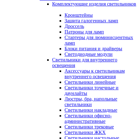
Комплектующие изделия светильников
Кронштейны
Защита галогенных ламп
Дроссель
Патроны для ламп
Стартеры для люминисцентных
ламп
Блоки питания и драйверы
Светодиодные модули
Светильники для внутреннего
освещения
Аксессуары к светильникам
внутреннего освещения
Светильники линейные
Светильники точечные и
даунлайты
Люстры, бра, напольные
светильники
Светильники накладные
Светильники офисно-
административные
Светильники трековые
Светильники ЖКХ
Светильники настольные