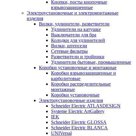
Кнопки, посты кнопочные
взрывозащищенные
Электроустановочные и электромонтажные
изделия
Вилки, удлинители, разветвители
Удлинители на катушке
Выключатели для бра
Колодки для удлинителей
Вилки, штепсели
Сетевые фильтры
Разветвители и тройники
Удлинители бытовые, промышленные
Коробки установочные и монтажные
Коробки взрывозащищенные и
карболитовые
Коробки распределительные
монтажные
Коробки установочные
Электроустановочные изделия
Schneider Electric ATLASDESIGN
Systeme Electric ArtGallery
IEK
Schneider Electric GLOSSA
Schneider Electric BLANCA
UNIVersal