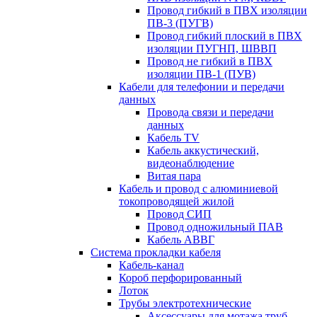
Провод гибкий в ПВХ изоляции
ПВ-3 (ПУГВ)
Провод гибкий плоский в ПВХ
изоляции ПУГНП, ШВВП
Провод не гибкий в ПВХ
изоляции ПВ-1 (ПУВ)
Кабели для телефонии и передачи
данных
Провода связи и передачи
данных
Кабель TV
Кабель аккустический,
видеонаблюдение
Витая пара
Кабель и провод с алюминиевой
токопроводящей жилой
Провод СИП
Провод одножильный ПАВ
Кабель АВВГ
Система прокладки кабеля
Кабель-канал
Короб перфорированный
Лоток
Трубы электротехнические
Аксессуары для мотажа труб