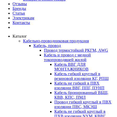
Отзывы
Бренды
Статьи
Электрикам
Контакты
Каталог
Кабельно-проводниковая продукция
Кабель, провод
Провод термостойкий РКГМ, AWG
Кабель и провод с медной
токопроводящей жилой
Кабель ВВГ ДЛЯ
МОНТАЖНИКОВ
Кабель гибкий круглый в
резиновой изоляции КГ, РПШ
Кабель не гибкий в ПВХ
изоляции ВВГ, ППГ, ПУНП
Кабель бронированный ВБШ,
КВВ, КПС, ПМЛ
Провод гибкий круглый в ПВХ
изоляции ПВС, МКЭШ
Кабель не гибкий круглый в
ПХВ изоляции NYM, КВВГ