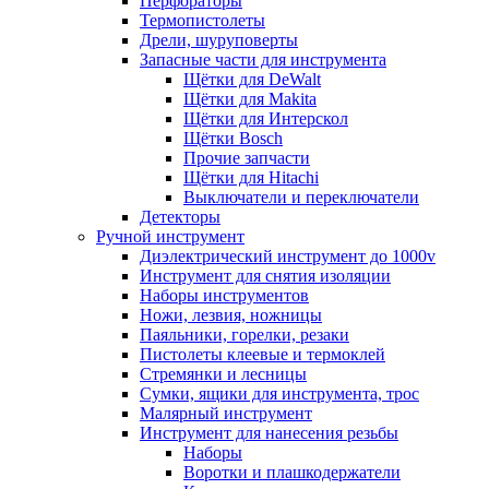
Перфораторы
Термопистолеты
Дрели, шуруповерты
Запасные части для инструмента
Щётки для DeWalt
Щётки для Makita
Щётки для Интерскол
Щётки Bosch
Прочие запчасти
Щётки для Hitachi
Выключатели и переключатели
Детекторы
Ручной инструмент
Диэлектрический инструмент до 1000v
Инструмент для снятия изоляции
Наборы инструментов
Ножи, лезвия, ножницы
Паяльники, горелки, резаки
Пистолеты клеевые и термоклей
Стремянки и лесницы
Сумки, ящики для инструмента, трос
Малярный инструмент
Инструмент для нанесения резьбы
Наборы
Воротки и плашкодержатели