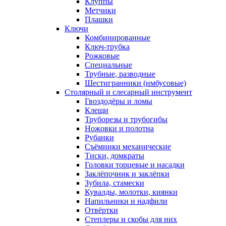
Клуппы
Метчики
Плашки
Ключи
Комбинированные
Ключ-трубка
Рожковые
Специальные
Трубные, разводные
Шестигранники (имбусовые)
Столярный и слесарный инструмент
Гвоздодёры и ломы
Клещи
Труборезы и трубогибы
Ножовки и полотна
Рубанки
Съёмники механические
Тиски, домкраты
Головки торцевые и насадки
Заклёпочник и заклёпки
Зубила, стамески
Кувалды, молотки, киянки
Напильники и надфили
Отвёртки
Степлеры и скобы для них