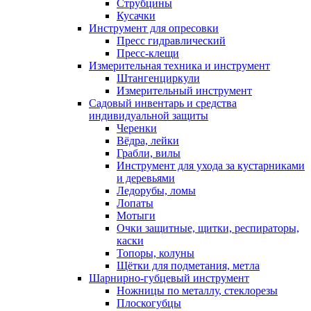
Струбцины
Кусачки
Инструмент для опресовки
Пресс гидравлический
Пресс-клещи
Измерительная техника и инструмент
Штангенциркули
Измерительный инструмент
Садовый инвентарь и средства
индивидуальной защиты
Черенки
Вёдра, лейки
Грабли, вилы
Инструмент для ухода за кустарниками
и деревьями
Ледорубы, ломы
Лопаты
Мотыги
Очки защитные, щитки, респираторы,
каски
Топоры, колуны
Щётки для подметания, метла
Шарнирно-губцевый инструмент
Ножницы по металлу, стеклорезы
Плоскогубцы