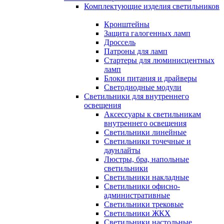
Комплектующие изделия светильников
Кронштейны
Защита галогенных ламп
Дроссель
Патроны для ламп
Стартеры для люминисцентных
ламп
Блоки питания и драйверы
Светодиодные модули
Светильники для внутреннего
освещения
Аксессуары к светильникам
внутреннего освещения
Светильники линейные
Светильники точечные и
даунлайты
Люстры, бра, напольные
светильники
Светильники накладные
Светильники офисно-
административные
Светильники трековые
Светильники ЖКХ
Светильники настольные