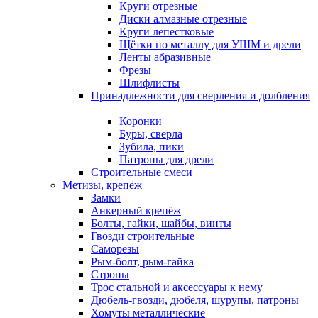
Круги отрезные
Диски алмазные отрезные
Круги лепестковые
Щётки по металлу для УШМ и дрели
Ленты абразивные
Фрезы
Шлифлисты
Принадлежности для сверления и долбления
Коронки
Буры, сверла
Зубила, пики
Патроны для дрели
Строительные смеси
Метизы, крепёж
Замки
Анкерный крепёж
Болты, гайки, шайбы, винты
Гвозди строительные
Саморезы
Рым-болт, рым-гайка
Стропы
Трос стальной и аксессуары к нему
Дюбель-гвозди, дюбеля, шурупы, патроны
Хомуты металлические