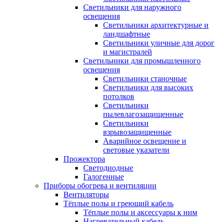
Светильники для наружного
освещения
Светильники архитектурные и
ландшафтные
Светильники уличные для дорог
и магистралей
Светильники для промышленного
освещения
Светильники станочные
Светильники для высоких
потолков
Светильники
пылевлагозащищенные
Светильники
взрывозащищенные
Аварийное освещение и
световые указатели
Прожектора
Светодиодные
Галогенные
Приборы обогрева и вентиляции
Вентиляторы
Тёплые полы и греющий кабель
Тёплые полы и аксессуары к ним
Нагревательный кабель