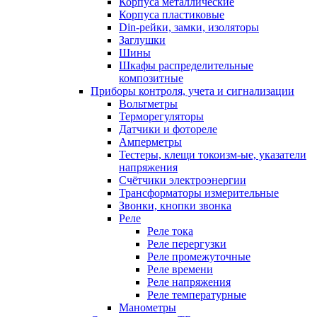
Корпуса металлические
Корпуса пластиковые
Din-рейки, замки, изоляторы
Заглушки
Шины
Шкафы распределительные
композитные
Приборы контроля, учета и сигнализации
Вольтметры
Терморегуляторы
Датчики и фотореле
Амперметры
Тестеры, клещи токоизм-ые, указатели
напряжения
Счётчики электроэнергии
Трансформаторы измерительные
Звонки, кнопки звонка
Реле
Реле тока
Реле перергузки
Реле промежуточные
Реле времени
Реле напряжения
Реле температурные
Манометры