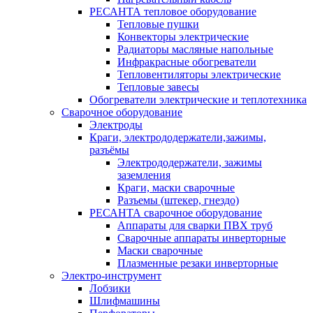
РЕСАНТА тепловое оборудование
Тепловые пушки
Конвекторы электрические
Радиаторы масляные напольные
Инфракрасные обогреватели
Тепловентиляторы электрические
Тепловые завесы
Обогреватели электрические и теплотехника
Сварочное оборудование
Электроды
Краги, электрододержатели,зажимы,
разъёмы
Электрододержатели, зажимы
заземления
Краги, маски сварочные
Разъемы (штекер, гнездо)
РЕСАНТА сварочное оборудование
Аппараты для сварки ПВХ труб
Сварочные аппараты инверторные
Маски сварочные
Плазменные резаки инверторные
Электро-инструмент
Лобзики
Шлифмашины