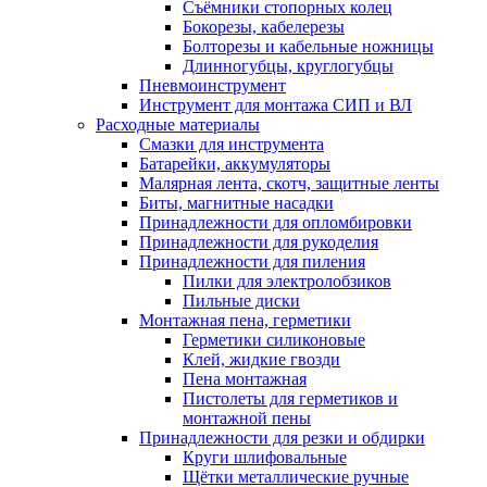
Съёмники стопорных колец
Бокорезы, кабелерезы
Болторезы и кабельные ножницы
Длинногубцы, круглогубцы
Пневмоинструмент
Инструмент для монтажа СИП и ВЛ
Расходные материалы
Смазки для инструмента
Батарейки, аккумуляторы
Малярная лента, скотч, защитные ленты
Биты, магнитные насадки
Принадлежности для опломбировки
Принадлежности для рукоделия
Принадлежности для пиления
Пилки для электролобзиков
Пильные диски
Монтажная пена, герметики
Герметики силиконовые
Клей, жидкие гвозди
Пена монтажная
Пистолеты для герметиков и
монтажной пены
Принадлежности для резки и обдирки
Круги шлифовальные
Щётки металлические ручные