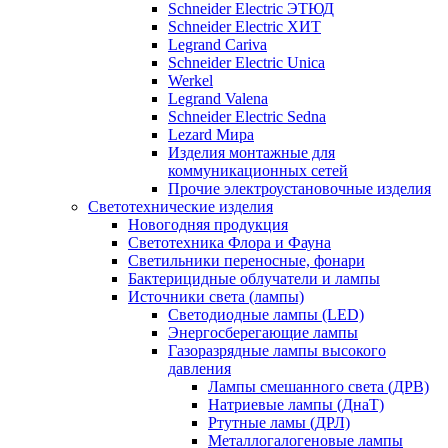
Schneider Electric ЭТЮД
Schneider Electric ХИТ
Legrand Cariva
Schneider Electric Unica
Werkel
Legrand Valena
Schneider Electric Sedna
Lezard Мира
Изделия монтажные для
коммуникационных сетей
Прочие электроустановочные изделия
Светотехнические изделия
Новогодняя продукция
Светотехника Флора и Фауна
Светильники переносные, фонари
Бактерицидные облучатели и лампы
Источники света (лампы)
Светодиодные лампы (LED)
Энергосберегающие лампы
Газоразрядные лампы высокого
давления
Лампы смешанного света (ДРВ)
Натриевые лампы (ДнаТ)
Ртутные ламы (ДРЛ)
Металлогалогеновые лампы