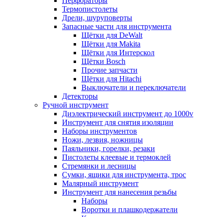
Перфораторы
Термопистолеты
Дрели, шуруповерты
Запасные части для инструмента
Щётки для DeWalt
Щётки для Makita
Щётки для Интерскол
Щётки Bosch
Прочие запчасти
Щётки для Hitachi
Выключатели и переключатели
Детекторы
Ручной инструмент
Диэлектрический инструмент до 1000v
Инструмент для снятия изоляции
Наборы инструментов
Ножи, лезвия, ножницы
Паяльники, горелки, резаки
Пистолеты клеевые и термоклей
Стремянки и лесницы
Сумки, ящики для инструмента, трос
Малярный инструмент
Инструмент для нанесения резьбы
Наборы
Воротки и плашкодержатели