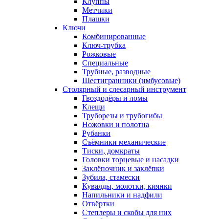
Клуппы
Метчики
Плашки
Ключи
Комбинированные
Ключ-трубка
Рожковые
Специальные
Трубные, разводные
Шестигранники (имбусовые)
Столярный и слесарный инструмент
Гвоздодёры и ломы
Клещи
Труборезы и трубогибы
Ножовки и полотна
Рубанки
Съёмники механические
Тиски, домкраты
Головки торцевые и насадки
Заклёпочник и заклёпки
Зубила, стамески
Кувалды, молотки, киянки
Напильники и надфили
Отвёртки
Степлеры и скобы для них