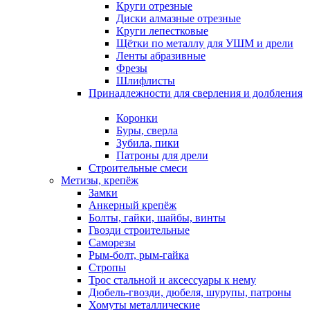
Круги отрезные
Диски алмазные отрезные
Круги лепестковые
Щётки по металлу для УШМ и дрели
Ленты абразивные
Фрезы
Шлифлисты
Принадлежности для сверления и долбления
Коронки
Буры, сверла
Зубила, пики
Патроны для дрели
Строительные смеси
Метизы, крепёж
Замки
Анкерный крепёж
Болты, гайки, шайбы, винты
Гвозди строительные
Саморезы
Рым-болт, рым-гайка
Стропы
Трос стальной и аксессуары к нему
Дюбель-гвозди, дюбеля, шурупы, патроны
Хомуты металлические