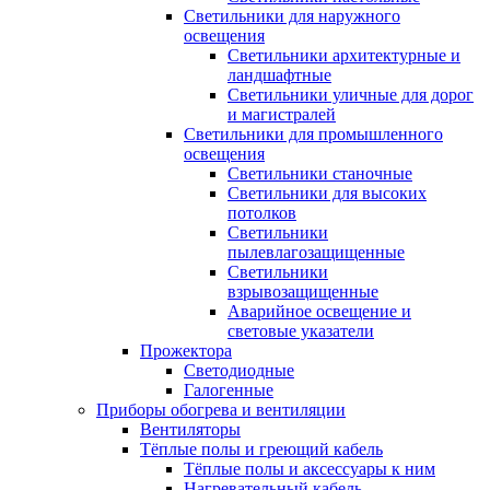
Светильники для наружного
освещения
Светильники архитектурные и
ландшафтные
Светильники уличные для дорог
и магистралей
Светильники для промышленного
освещения
Светильники станочные
Светильники для высоких
потолков
Светильники
пылевлагозащищенные
Светильники
взрывозащищенные
Аварийное освещение и
световые указатели
Прожектора
Светодиодные
Галогенные
Приборы обогрева и вентиляции
Вентиляторы
Тёплые полы и греющий кабель
Тёплые полы и аксессуары к ним
Нагревательный кабель