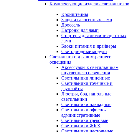
Комплектующие изделия светильников
Кронштейны
Защита галогенных ламп
Дроссель
Патроны для ламп
Стартеры для люминисцентных
ламп
Блоки питания и драйверы
Светодиодные модули
Светильники для внутреннего
освещения
Аксессуары к светильникам
внутреннего освещения
Светильники линейные
Светильники точечные и
даунлайты
Люстры, бра, напольные
светильники
Светильники накладные
Светильники офисно-
административные
Светильники трековые
Светильники ЖКХ
Светильники настольные