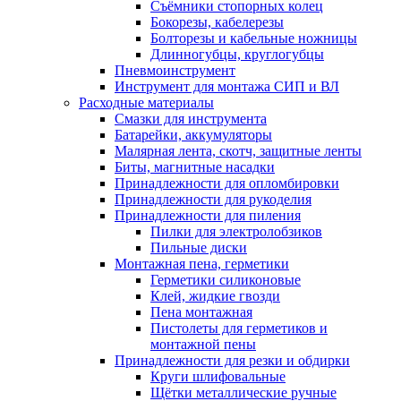
Съёмники стопорных колец
Бокорезы, кабелерезы
Болторезы и кабельные ножницы
Длинногубцы, круглогубцы
Пневмоинструмент
Инструмент для монтажа СИП и ВЛ
Расходные материалы
Смазки для инструмента
Батарейки, аккумуляторы
Малярная лента, скотч, защитные ленты
Биты, магнитные насадки
Принадлежности для опломбировки
Принадлежности для рукоделия
Принадлежности для пиления
Пилки для электролобзиков
Пильные диски
Монтажная пена, герметики
Герметики силиконовые
Клей, жидкие гвозди
Пена монтажная
Пистолеты для герметиков и
монтажной пены
Принадлежности для резки и обдирки
Круги шлифовальные
Щётки металлические ручные