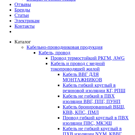
Отзывы
Бренды
Статьи
Электрикам
Контакты
Каталог
Кабельно-проводниковая продукция
Кабель, провод
Провод термостойкий РКГМ, AWG
Кабель и провод с медной
токопроводящей жилой
Кабель ВВГ ДЛЯ
МОНТАЖНИКОВ
Кабель гибкий круглый в
резиновой изоляции КГ, РПШ
Кабель не гибкий в ПВХ
изоляции ВВГ, ППГ, ПУНП
Кабель бронированный ВБШ,
КВВ, КПС, ПМЛ
Провод гибкий круглый в ПВХ
изоляции ПВС, МКЭШ
Кабель не гибкий круглый в
ПХВ изоляции NYM, КВВГ