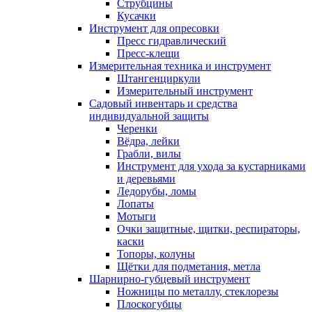
Струбцины
Кусачки
Инструмент для опресовки
Пресс гидравлический
Пресс-клещи
Измерительная техника и инструмент
Штангенциркули
Измерительный инструмент
Садовый инвентарь и средства
индивидуальной защиты
Черенки
Вёдра, лейки
Грабли, вилы
Инструмент для ухода за кустарниками
и деревьями
Ледорубы, ломы
Лопаты
Мотыги
Очки защитные, щитки, респираторы,
каски
Топоры, колуны
Щётки для подметания, метла
Шарнирно-губцевый инструмент
Ножницы по металлу, стеклорезы
Плоскогубцы