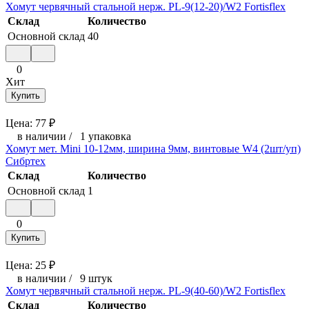
Хомут червячный стальной нерж. PL-9(12-20)/W2 Fortisflex
Склад
Количество
Основной склад
40
0
Хит
Купить
Цена:
77
₽
в наличии
/
1 упаковка
Хомут мет. Mini 10-12мм, ширина 9мм, винтовые W4 (2шт/уп)
Сибртех
Склад
Количество
Основной склад
1
0
Купить
Цена:
25
₽
в наличии
/
9 штук
Хомут червячный стальной нерж. PL-9(40-60)/W2 Fortisflex
Склад
Количество