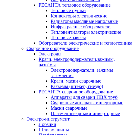
РЕСАНТА тепловое оборудование
Тепловые пушки
Конвекторы электрические
Радиаторы масляные напольные
Инфракрасные обогреватели
Тепловентиляторы электрические
Тепловые завесы
Обогреватели электрические и теплотехника
Сварочное оборудование
Электроды
Краги, электрододержатели,зажимы,
разъёмы
Электрододержатели, зажимы
заземления
Краги, маски сварочные
Разъемы (штекер, гнездо)
РЕСАНТА сварочное оборудование
Аппараты для сварки ПВХ труб
Сварочные аппараты инверторные
Маски сварочные
Плазменные резаки инверторные
Электро-инструмент
Лобзики
Шлифмашины