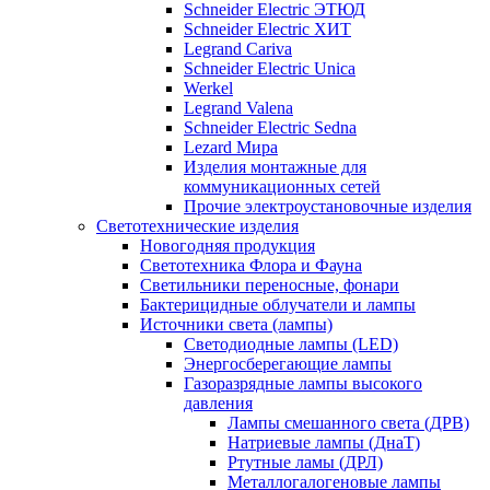
Schneider Electric ЭТЮД
Schneider Electric ХИТ
Legrand Cariva
Schneider Electric Unica
Werkel
Legrand Valena
Schneider Electric Sedna
Lezard Мира
Изделия монтажные для
коммуникационных сетей
Прочие электроустановочные изделия
Светотехнические изделия
Новогодняя продукция
Светотехника Флора и Фауна
Светильники переносные, фонари
Бактерицидные облучатели и лампы
Источники света (лампы)
Светодиодные лампы (LED)
Энергосберегающие лампы
Газоразрядные лампы высокого
давления
Лампы смешанного света (ДРВ)
Натриевые лампы (ДнаТ)
Ртутные ламы (ДРЛ)
Металлогалогеновые лампы