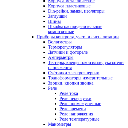
Корпуса металлические
Корпуса пластиковые
Din-рейки, замки, изоляторы
Заглушки
Шины
Шкафы распределительные
композитные
Приборы контроля, учета и сигнализации
Вольтметры
Терморегуляторы
Датчики и фотореле
Амперметры
Тестеры, клещи токоизм-ые, указатели
напряжения
Счётчики электроэнергии
Трансформаторы измерительные
Звонки, кнопки звонка
Реле
Реле тока
Реле перергузки
Реле промежуточные
Реле времени
Реле напряжения
Реле температурные
Манометры