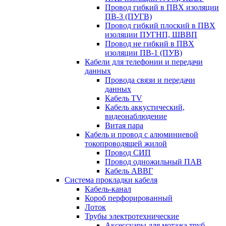
Провод гибкий в ПВХ изоляции
ПВ-3 (ПУГВ)
Провод гибкий плоский в ПВХ
изоляции ПУГНП, ШВВП
Провод не гибкий в ПВХ
изоляции ПВ-1 (ПУВ)
Кабели для телефонии и передачи
данных
Провода связи и передачи
данных
Кабель TV
Кабель аккустический,
видеонаблюдение
Витая пара
Кабель и провод с алюминиевой
токопроводящей жилой
Провод СИП
Провод одножильный ПАВ
Кабель АВВГ
Система прокладки кабеля
Кабель-канал
Короб перфорированный
Лоток
Трубы электротехнические
Аксессуары для мотажа труб