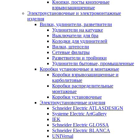
Кнопки, посты кнопочные
взрывозащищенные
Электроустановочные и электромонтажные
изделия
Вилки, удлинители, разветвители
Удлинители на катушке
Выключатели для бра
Колодки для удлинителей
Вилки, штепсели
Сетевые фильтры
Разветвители и тройники
Удлинители бытовые, промышленные
Коробки установочные и монтажные
Коробки взрывозащищенные и
карболитовые
Коробки распределительные
монтажные
Коробки установочные
Электроустановочные изделия
Schneider Electric ATLASDESIGN
Systeme Electric ArtGallery
IEK
Schneider Electric GLOSSA
Schneider Electric BLANCA
UNIVersal