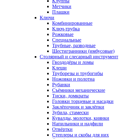
Клуппы
Метчики
Плашки
Ключи
Комбинированные
Ключ-трубка
Рожковые
Специальные
Трубные, разводные
Шестигранники (имбусовые)
Столярный и слесарный инструмент
Гвоздодёры и ломы
Клещи
Труборезы и трубогибы
Ножовки и полотна
Рубанки
Съёмники механические
Тиски, домкраты
Головки торцевые и насадки
Заклёпочник и заклёпки
Зубила, стамески
Кувалды, молотки, киянки
Напильники и надфили
Отвёртки
Степлеры и скобы для них