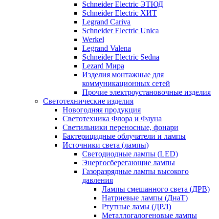
Schneider Electric ЭТЮД
Schneider Electric ХИТ
Legrand Cariva
Schneider Electric Unica
Werkel
Legrand Valena
Schneider Electric Sedna
Lezard Мира
Изделия монтажные для
коммуникационных сетей
Прочие электроустановочные изделия
Светотехнические изделия
Новогодняя продукция
Светотехника Флора и Фауна
Светильники переносные, фонари
Бактерицидные облучатели и лампы
Источники света (лампы)
Светодиодные лампы (LED)
Энергосберегающие лампы
Газоразрядные лампы высокого
давления
Лампы смешанного света (ДРВ)
Натриевые лампы (ДнаТ)
Ртутные ламы (ДРЛ)
Металлогалогеновые лампы