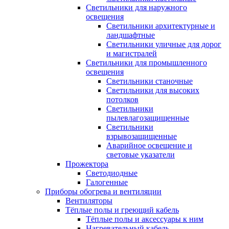
Светильники для наружного
освещения
Светильники архитектурные и
ландшафтные
Светильники уличные для дорог
и магистралей
Светильники для промышленного
освещения
Светильники станочные
Светильники для высоких
потолков
Светильники
пылевлагозащищенные
Светильники
взрывозащищенные
Аварийное освещение и
световые указатели
Прожектора
Светодиодные
Галогенные
Приборы обогрева и вентиляции
Вентиляторы
Тёплые полы и греющий кабель
Тёплые полы и аксессуары к ним
Нагревательный кабель