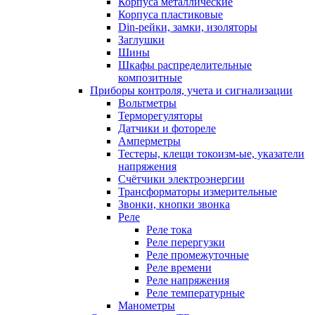
Корпуса металлические
Корпуса пластиковые
Din-рейки, замки, изоляторы
Заглушки
Шины
Шкафы распределительные
композитные
Приборы контроля, учета и сигнализации
Вольтметры
Терморегуляторы
Датчики и фотореле
Амперметры
Тестеры, клещи токоизм-ые, указатели
напряжения
Счётчики электроэнергии
Трансформаторы измерительные
Звонки, кнопки звонка
Реле
Реле тока
Реле перергузки
Реле промежуточные
Реле времени
Реле напряжения
Реле температурные
Манометры