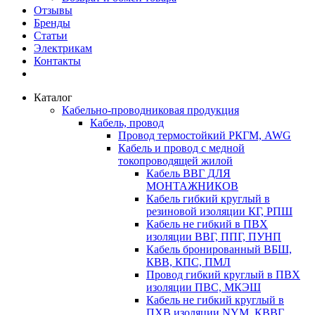
Отзывы
Бренды
Статьи
Электрикам
Контакты
Каталог
Кабельно-проводниковая продукция
Кабель, провод
Провод термостойкий РКГМ, AWG
Кабель и провод с медной
токопроводящей жилой
Кабель ВВГ ДЛЯ
МОНТАЖНИКОВ
Кабель гибкий круглый в
резиновой изоляции КГ, РПШ
Кабель не гибкий в ПВХ
изоляции ВВГ, ППГ, ПУНП
Кабель бронированный ВБШ,
КВВ, КПС, ПМЛ
Провод гибкий круглый в ПВХ
изоляции ПВС, МКЭШ
Кабель не гибкий круглый в
ПХВ изоляции NYM, КВВГ