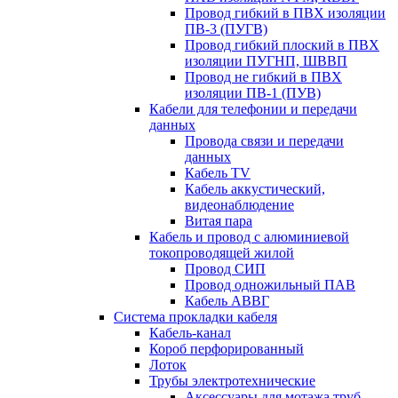
Провод гибкий в ПВХ изоляции
ПВ-3 (ПУГВ)
Провод гибкий плоский в ПВХ
изоляции ПУГНП, ШВВП
Провод не гибкий в ПВХ
изоляции ПВ-1 (ПУВ)
Кабели для телефонии и передачи
данных
Провода связи и передачи
данных
Кабель TV
Кабель аккустический,
видеонаблюдение
Витая пара
Кабель и провод с алюминиевой
токопроводящей жилой
Провод СИП
Провод одножильный ПАВ
Кабель АВВГ
Система прокладки кабеля
Кабель-канал
Короб перфорированный
Лоток
Трубы электротехнические
Аксессуары для мотажа труб