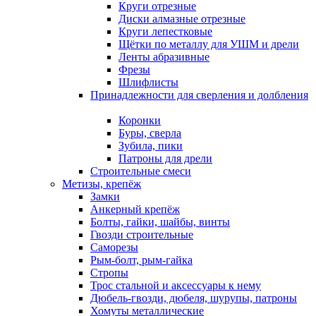
Круги отрезные
Диски алмазные отрезные
Круги лепестковые
Щётки по металлу для УШМ и дрели
Ленты абразивные
Фрезы
Шлифлисты
Принадлежности для сверления и долбления
Коронки
Буры, сверла
Зубила, пики
Патроны для дрели
Строительные смеси
Метизы, крепёж
Замки
Анкерный крепёж
Болты, гайки, шайбы, винты
Гвозди строительные
Саморезы
Рым-болт, рым-гайка
Стропы
Трос стальной и аксессуары к нему
Дюбель-гвозди, дюбеля, шурупы, патроны
Хомуты металлические