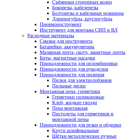
Съёмники стопорных колец
Бокорезы, кабелерезы
Болторезы и кабельные ножницы
Длинногубцы, круглогубцы
Пневмоинструмент
Инструмент для монтажа СИП и ВЛ
Расходные материалы
Смазки для инструмента
Батарейки, аккумуляторы
Малярная лента, скотч, защитные ленты
Биты, магнитные насадки
Принадлежности для опломбировки
Принадлежности для рукоделия
Принадлежности для пиления
Пилки для электролобзиков
Пильные диски
Монтажная пена, герметики
Герметики силиконовые
Клей, жидкие гвозди
Пена монтажная
Пистолеты для герметиков и
монтажной пены
Принадлежности для резки и обдирки
Круги шлифовальные
Щётки металлические ручные