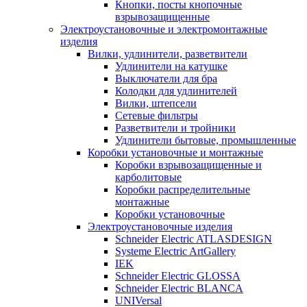
Кнопки, посты кнопочные
взрывозащищенные
Электроустановочные и электромонтажные
изделия
Вилки, удлинители, разветвители
Удлинители на катушке
Выключатели для бра
Колодки для удлинителей
Вилки, штепсели
Сетевые фильтры
Разветвители и тройники
Удлинители бытовые, промышленные
Коробки установочные и монтажные
Коробки взрывозащищенные и
карболитовые
Коробки распределительные
монтажные
Коробки установочные
Электроустановочные изделия
Schneider Electric ATLASDESIGN
Systeme Electric ArtGallery
IEK
Schneider Electric GLOSSA
Schneider Electric BLANCA
UNIVersal