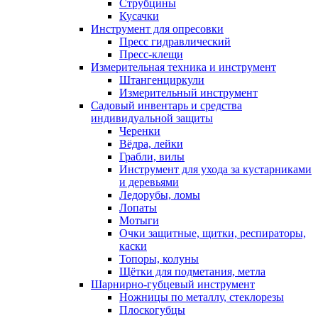
Струбцины
Кусачки
Инструмент для опресовки
Пресс гидравлический
Пресс-клещи
Измерительная техника и инструмент
Штангенциркули
Измерительный инструмент
Садовый инвентарь и средства
индивидуальной защиты
Черенки
Вёдра, лейки
Грабли, вилы
Инструмент для ухода за кустарниками
и деревьями
Ледорубы, ломы
Лопаты
Мотыги
Очки защитные, щитки, респираторы,
каски
Топоры, колуны
Щётки для подметания, метла
Шарнирно-губцевый инструмент
Ножницы по металлу, стеклорезы
Плоскогубцы