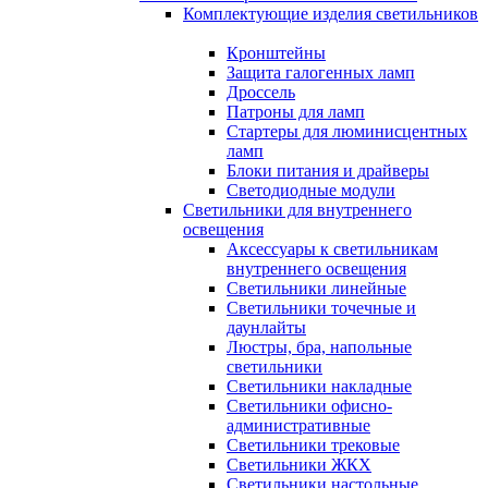
Комплектующие изделия светильников
Кронштейны
Защита галогенных ламп
Дроссель
Патроны для ламп
Стартеры для люминисцентных
ламп
Блоки питания и драйверы
Светодиодные модули
Светильники для внутреннего
освещения
Аксессуары к светильникам
внутреннего освещения
Светильники линейные
Светильники точечные и
даунлайты
Люстры, бра, напольные
светильники
Светильники накладные
Светильники офисно-
административные
Светильники трековые
Светильники ЖКХ
Светильники настольные