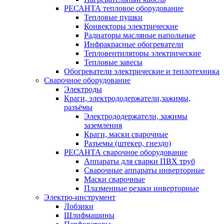
РЕСАНТА тепловое оборудование
Тепловые пушки
Конвекторы электрические
Радиаторы масляные напольные
Инфракрасные обогреватели
Тепловентиляторы электрические
Тепловые завесы
Обогреватели электрические и теплотехника
Сварочное оборудование
Электроды
Краги, электрододержатели,зажимы,
разъёмы
Электрододержатели, зажимы
заземления
Краги, маски сварочные
Разъемы (штекер, гнездо)
РЕСАНТА сварочное оборудование
Аппараты для сварки ПВХ труб
Сварочные аппараты инверторные
Маски сварочные
Плазменные резаки инверторные
Электро-инструмент
Лобзики
Шлифмашины