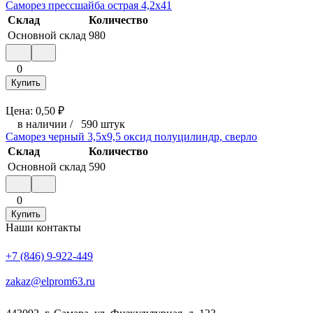
Саморез прессшайба острая 4,2x41
Склад
Количество
Основной склад
980
0
Купить
Цена:
0,50
₽
в наличии
/
590 штук
Саморез черный 3,5x9,5 оксид полуцилиндр, сверло
Склад
Количество
Основной склад
590
0
Купить
Наши контакты
+7 (846) 9-922-449
zakaz@elprom63.ru