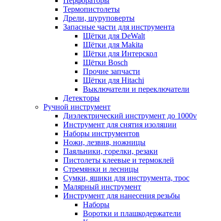
Перфораторы
Термопистолеты
Дрели, шуруповерты
Запасные части для инструмента
Щётки для DeWalt
Щётки для Makita
Щётки для Интерскол
Щётки Bosch
Прочие запчасти
Щётки для Hitachi
Выключатели и переключатели
Детекторы
Ручной инструмент
Диэлектрический инструмент до 1000v
Инструмент для снятия изоляции
Наборы инструментов
Ножи, лезвия, ножницы
Паяльники, горелки, резаки
Пистолеты клеевые и термоклей
Стремянки и лесницы
Сумки, ящики для инструмента, трос
Малярный инструмент
Инструмент для нанесения резьбы
Наборы
Воротки и плашкодержатели