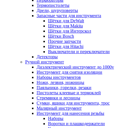
Перфораторы
Термопистолеты
Дрели, шуруповерты
Запасные части для инструмента
Щётки для DeWalt
Щётки для Makita
Щётки для Интерскол
Щётки Bosch
Прочие запчасти
Щётки для Hitachi
Выключатели и переключатели
Детекторы
Ручной инструмент
Диэлектрический инструмент до 1000v
Инструмент для снятия изоляции
Наборы инструментов
Ножи, лезвия, ножницы
Паяльники, горелки, резаки
Пистолеты клеевые и термоклей
Стремянки и лесницы
Сумки, ящики для инструмента, трос
Малярный инструмент
Инструмент для нанесения резьбы
Наборы
Воротки и плашкодержатели