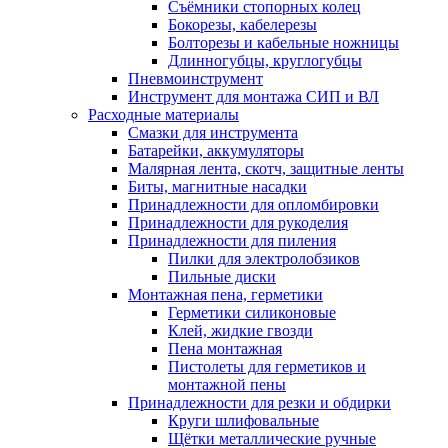
Съёмники стопорных колец
Бокорезы, кабелерезы
Болторезы и кабельные ножницы
Длинногубцы, круглогубцы
Пневмоинструмент
Инструмент для монтажа СИП и ВЛ
Расходные материалы
Смазки для инструмента
Батарейки, аккумуляторы
Малярная лента, скотч, защитные ленты
Биты, магнитные насадки
Принадлежности для опломбировки
Принадлежности для рукоделия
Принадлежности для пиления
Пилки для электролобзиков
Пильные диски
Монтажная пена, герметики
Герметики силиконовые
Клей, жидкие гвозди
Пена монтажная
Пистолеты для герметиков и
монтажной пены
Принадлежности для резки и обдирки
Круги шлифовальные
Щётки металлические ручные