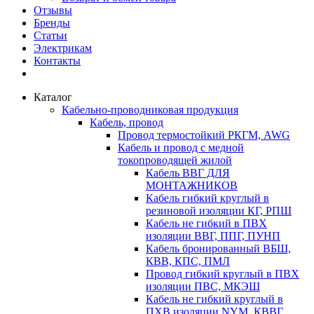
Отзывы
Бренды
Статьи
Электрикам
Контакты
Каталог
Кабельно-проводниковая продукция
Кабель, провод
Провод термостойкий РКГМ, AWG
Кабель и провод с медной
токопроводящей жилой
Кабель ВВГ ДЛЯ
МОНТАЖНИКОВ
Кабель гибкий круглый в
резиновой изоляции КГ, РПШ
Кабель не гибкий в ПВХ
изоляции ВВГ, ППГ, ПУНП
Кабель бронированный ВБШ,
КВВ, КПС, ПМЛ
Провод гибкий круглый в ПВХ
изоляции ПВС, МКЭШ
Кабель не гибкий круглый в
ПХВ изоляции NYM, КВВГ