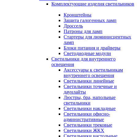
Комплектующие изделия светильников
Кронштейны
Защита галогенных ламп
Дроссель
Патроны для ламп
Стартеры для люминисцентных
ламп
Блоки питания и драйверы
Светодиодные модули
Светильники для внутреннего
освещения
Аксессуары к светильникам
внутреннего освещения
Светильники линейные
Светильники точечные и
даунлайты
Люстры, бра, напольные
светильники
Светильники накладные
Светильники офисно-
административные
Светильники трековые
Светильники ЖКХ
Светильники настольные