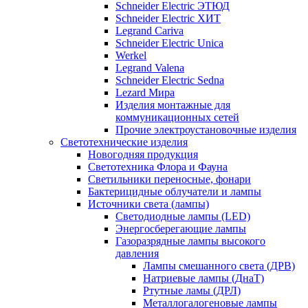
Schneider Electric ЭТЮД
Schneider Electric ХИТ
Legrand Cariva
Schneider Electric Unica
Werkel
Legrand Valena
Schneider Electric Sedna
Lezard Мира
Изделия монтажные для
коммуникационных сетей
Прочие электроустановочные изделия
Светотехнические изделия
Новогодняя продукция
Светотехника Флора и Фауна
Светильники переносные, фонари
Бактерицидные облучатели и лампы
Источники света (лампы)
Светодиодные лампы (LED)
Энергосберегающие лампы
Газоразрядные лампы высокого
давления
Лампы смешанного света (ДРВ)
Натриевые лампы (ДнаТ)
Ртутные ламы (ДРЛ)
Металлогалогеновые лампы