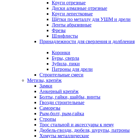
Круги отрезные
Диски алмазные отрезные
Круги лепестковые
Щётки по металлу для УШМ и дрели
Ленты абразивные
Фрезы
Шлифлисты
Принадлежности для сверления и долбления
Коронки
Буры, сверла
Зубила, пики
Патроны для дрели
Строительные смеси
Метизы, крепёж
Замки
Анкерный крепёж
Болты, гайки, шайбы, винты
Гвозди строительные
Саморезы
Рым-болт, рым-гайка
Стропы
Трос стальной и аксессуары к нему
Дюбель-гвозди, дюбеля, шурупы, патроны
Хомуты металлические