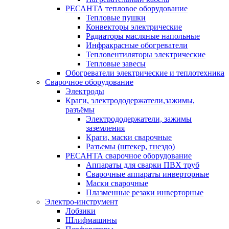
РЕСАНТА тепловое оборудование
Тепловые пушки
Конвекторы электрические
Радиаторы масляные напольные
Инфракрасные обогреватели
Тепловентиляторы электрические
Тепловые завесы
Обогреватели электрические и теплотехника
Сварочное оборудование
Электроды
Краги, электрододержатели,зажимы,
разъёмы
Электрододержатели, зажимы
заземления
Краги, маски сварочные
Разъемы (штекер, гнездо)
РЕСАНТА сварочное оборудование
Аппараты для сварки ПВХ труб
Сварочные аппараты инверторные
Маски сварочные
Плазменные резаки инверторные
Электро-инструмент
Лобзики
Шлифмашины