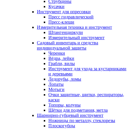
Струбцины
Кусачки
Инструмент для опресовки
Пресс гидравлический
Пресс-клещи
Измерительная техника и инструмент
Штангенциркули
Измерительный инструмент
Садовый инвентарь и средства
индивидуальной защиты
Черенки
Вёдра, лейки
Грабли, вилы
Инструмент для ухода за кустарниками
и деревьями
Ледорубы, ломы
Лопаты
Мотыги
Очки защитные, щитки, респираторы,
каски
Топоры, колуны
Щётки для подметания, метла
Шарнирно-губцевый инструмент
Ножницы по металлу, стеклорезы
Плоскогубцы