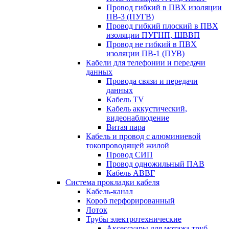
Провод гибкий в ПВХ изоляции
ПВ-3 (ПУГВ)
Провод гибкий плоский в ПВХ
изоляции ПУГНП, ШВВП
Провод не гибкий в ПВХ
изоляции ПВ-1 (ПУВ)
Кабели для телефонии и передачи
данных
Провода связи и передачи
данных
Кабель TV
Кабель аккустический,
видеонаблюдение
Витая пара
Кабель и провод с алюминиевой
токопроводящей жилой
Провод СИП
Провод одножильный ПАВ
Кабель АВВГ
Система прокладки кабеля
Кабель-канал
Короб перфорированный
Лоток
Трубы электротехнические
Аксессуары для мотажа труб