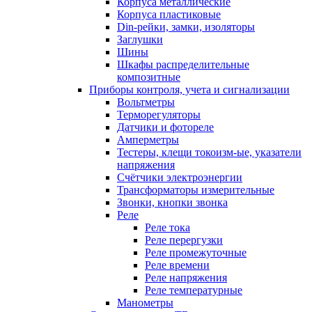
Корпуса металлические
Корпуса пластиковые
Din-рейки, замки, изоляторы
Заглушки
Шины
Шкафы распределительные
композитные
Приборы контроля, учета и сигнализации
Вольтметры
Терморегуляторы
Датчики и фотореле
Амперметры
Тестеры, клещи токоизм-ые, указатели
напряжения
Счётчики электроэнергии
Трансформаторы измерительные
Звонки, кнопки звонка
Реле
Реле тока
Реле перергузки
Реле промежуточные
Реле времени
Реле напряжения
Реле температурные
Манометры