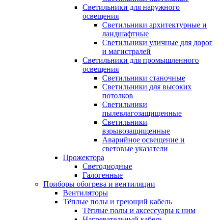
Светильники для наружного
освещения
Светильники архитектурные и
ландшафтные
Светильники уличные для дорог
и магистралей
Светильники для промышленного
освещения
Светильники станочные
Светильники для высоких
потолков
Светильники
пылевлагозащищенные
Светильники
взрывозащищенные
Аварийное освещение и
световые указатели
Прожектора
Светодиодные
Галогенные
Приборы обогрева и вентиляции
Вентиляторы
Тёплые полы и греющий кабель
Тёплые полы и аксессуары к ним
Нагревательный кабель