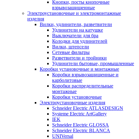
Кнопки, посты кнопочные
взрывозащищенные
Электроустановочные и электромонтажные
изделия
Вилки, удлинители, разветвители
Удлинители на катушке
Выключатели для бра
Колодки для удлинителей
Вилки, штепсели
Сетевые фильтры
Разветвители и тройники
Удлинители бытовые, промышленные
Коробки установочные и монтажные
Коробки взрывозащищенные и
карболитовые
Коробки распределительные
монтажные
Коробки установочные
Электроустановочные изделия
Schneider Electric ATLASDESIGN
Systeme Electric ArtGallery
IEK
Schneider Electric GLOSSA
Schneider Electric BLANCA
UNIVersal