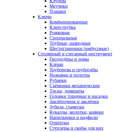
Клуппы
Метчики
Плашки
Ключи
Комбинированные
Ключ-трубка
Рожковые
Специальные
Трубные, разводные
Шестигранники (имбусовые)
Столярный и слесарный инструмент
Гвоздодёры и ломы
Клещи
Труборезы и трубогибы
Ножовки и полотна
Рубанки
Съёмники механические
Тиски, домкраты
Головки торцевые и насадки
Заклёпочник и заклёпки
Зубила, стамески
Кувалды, молотки, киянки
Напильники и надфили
Отвёртки
Степлеры и скобы для них