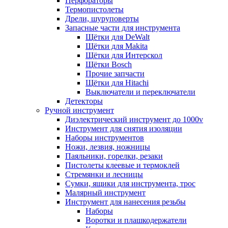
Перфораторы
Термопистолеты
Дрели, шуруповерты
Запасные части для инструмента
Щётки для DeWalt
Щётки для Makita
Щётки для Интерскол
Щётки Bosch
Прочие запчасти
Щётки для Hitachi
Выключатели и переключатели
Детекторы
Ручной инструмент
Диэлектрический инструмент до 1000v
Инструмент для снятия изоляции
Наборы инструментов
Ножи, лезвия, ножницы
Паяльники, горелки, резаки
Пистолеты клеевые и термоклей
Стремянки и лесницы
Сумки, ящики для инструмента, трос
Малярный инструмент
Инструмент для нанесения резьбы
Наборы
Воротки и плашкодержатели