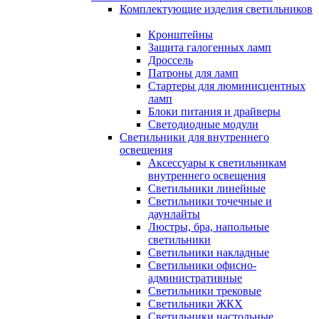
Комплектующие изделия светильников
Кронштейны
Защита галогенных ламп
Дроссель
Патроны для ламп
Стартеры для люминисцентных
ламп
Блоки питания и драйверы
Светодиодные модули
Светильники для внутреннего
освещения
Аксессуары к светильникам
внутреннего освещения
Светильники линейные
Светильники точечные и
даунлайты
Люстры, бра, напольные
светильники
Светильники накладные
Светильники офисно-
административные
Светильники трековые
Светильники ЖКХ
Светильники настольные