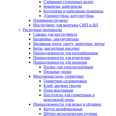
Съёмники стопорных колец
Бокорезы, кабелерезы
Болторезы и кабельные ножницы
Длинногубцы, круглогубцы
Пневмоинструмент
Инструмент для монтажа СИП и ВЛ
Расходные материалы
Смазки для инструмента
Батарейки, аккумуляторы
Малярная лента, скотч, защитные ленты
Биты, магнитные насадки
Принадлежности для опломбировки
Принадлежности для рукоделия
Принадлежности для пиления
Пилки для электролобзиков
Пильные диски
Монтажная пена, герметики
Герметики силиконовые
Клей, жидкие гвозди
Пена монтажная
Пистолеты для герметиков и
монтажной пены
Принадлежности для резки и обдирки
Круги шлифовальные
Щётки металлические ручные