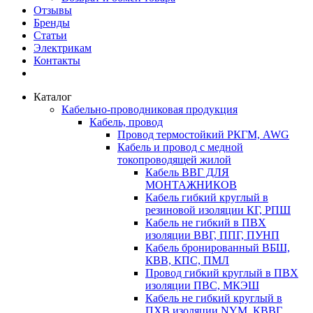
Отзывы
Бренды
Статьи
Электрикам
Контакты
Каталог
Кабельно-проводниковая продукция
Кабель, провод
Провод термостойкий РКГМ, AWG
Кабель и провод с медной
токопроводящей жилой
Кабель ВВГ ДЛЯ
МОНТАЖНИКОВ
Кабель гибкий круглый в
резиновой изоляции КГ, РПШ
Кабель не гибкий в ПВХ
изоляции ВВГ, ППГ, ПУНП
Кабель бронированный ВБШ,
КВВ, КПС, ПМЛ
Провод гибкий круглый в ПВХ
изоляции ПВС, МКЭШ
Кабель не гибкий круглый в
ПХВ изоляции NYM, КВВГ