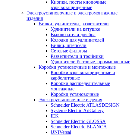
Кнопки, посты кнопочные
взрывозащищенные
Электроустановочные и электромонтажные
изделия
Вилки, удлинители, разветвители
Удлинители на катушке
Выключатели для бра
Колодки для удлинителей
Вилки, штепсели
Сетевые фильтры
Разветвители и тройники
Удлинители бытовые, промышленные
Коробки установочные и монтажные
Коробки взрывозащищенные и
карболитовые
Коробки распределительные
монтажные
Коробки установочные
Электроустановочные изделия
Schneider Electric ATLASDESIGN
Systeme Electric ArtGallery
IEK
Schneider Electric GLOSSA
Schneider Electric BLANCA
UNIVersal