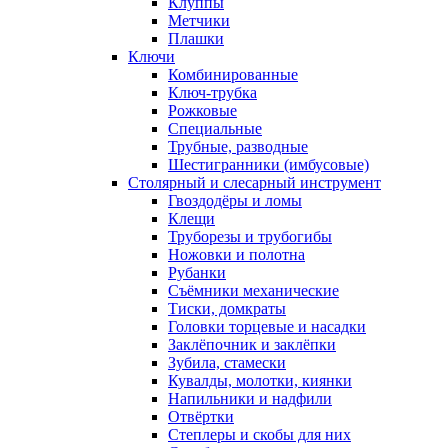
Клуппы
Метчики
Плашки
Ключи
Комбинированные
Ключ-трубка
Рожковые
Специальные
Трубные, разводные
Шестигранники (имбусовые)
Столярный и слесарный инструмент
Гвоздодёры и ломы
Клещи
Труборезы и трубогибы
Ножовки и полотна
Рубанки
Съёмники механические
Тиски, домкраты
Головки торцевые и насадки
Заклёпочник и заклёпки
Зубила, стамески
Кувалды, молотки, киянки
Напильники и надфили
Отвёртки
Степлеры и скобы для них