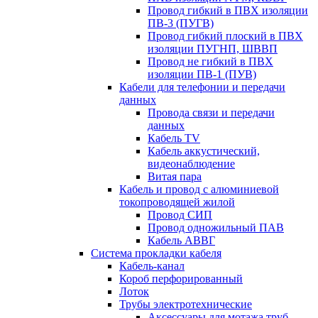
Провод гибкий в ПВХ изоляции
ПВ-3 (ПУГВ)
Провод гибкий плоский в ПВХ
изоляции ПУГНП, ШВВП
Провод не гибкий в ПВХ
изоляции ПВ-1 (ПУВ)
Кабели для телефонии и передачи
данных
Провода связи и передачи
данных
Кабель TV
Кабель аккустический,
видеонаблюдение
Витая пара
Кабель и провод с алюминиевой
токопроводящей жилой
Провод СИП
Провод одножильный ПАВ
Кабель АВВГ
Система прокладки кабеля
Кабель-канал
Короб перфорированный
Лоток
Трубы электротехнические
Аксессуары для мотажа труб