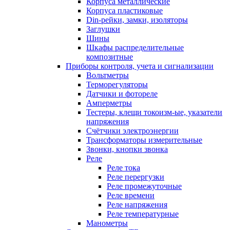
Корпуса металлические
Корпуса пластиковые
Din-рейки, замки, изоляторы
Заглушки
Шины
Шкафы распределительные
композитные
Приборы контроля, учета и сигнализации
Вольтметры
Терморегуляторы
Датчики и фотореле
Амперметры
Тестеры, клещи токоизм-ые, указатели
напряжения
Счётчики электроэнергии
Трансформаторы измерительные
Звонки, кнопки звонка
Реле
Реле тока
Реле перергузки
Реле промежуточные
Реле времени
Реле напряжения
Реле температурные
Манометры