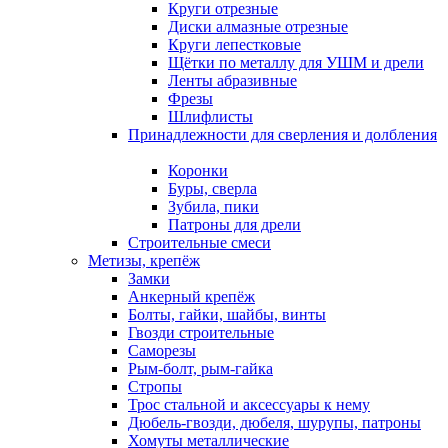
Круги отрезные
Диски алмазные отрезные
Круги лепестковые
Щётки по металлу для УШМ и дрели
Ленты абразивные
Фрезы
Шлифлисты
Принадлежности для сверления и долбления
Коронки
Буры, сверла
Зубила, пики
Патроны для дрели
Строительные смеси
Метизы, крепёж
Замки
Анкерный крепёж
Болты, гайки, шайбы, винты
Гвозди строительные
Саморезы
Рым-болт, рым-гайка
Стропы
Трос стальной и аксессуары к нему
Дюбель-гвозди, дюбеля, шурупы, патроны
Хомуты металлические