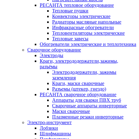
РЕСАНТА тепловое оборудование
Тепловые пушки
Конвекторы электрические
Радиаторы масляные напольные
Инфракрасные обогреватели
Тепловентиляторы электрические
Тепловые завесы
Обогреватели электрические и теплотехника
Сварочное оборудование
Электроды
Краги, электрододержатели,зажимы,
разъёмы
Электрододержатели, зажимы
заземления
Краги, маски сварочные
Разъемы (штекер, гнездо)
РЕСАНТА сварочное оборудование
Аппараты для сварки ПВХ труб
Сварочные аппараты инверторные
Маски сварочные
Плазменные резаки инверторные
Электро-инструмент
Лобзики
Шлифмашины