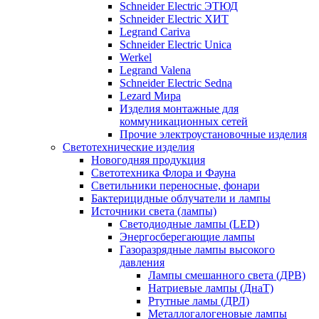
Schneider Electric ЭТЮД
Schneider Electric ХИТ
Legrand Cariva
Schneider Electric Unica
Werkel
Legrand Valena
Schneider Electric Sedna
Lezard Мира
Изделия монтажные для
коммуникационных сетей
Прочие электроустановочные изделия
Светотехнические изделия
Новогодняя продукция
Светотехника Флора и Фауна
Светильники переносные, фонари
Бактерицидные облучатели и лампы
Источники света (лампы)
Светодиодные лампы (LED)
Энергосберегающие лампы
Газоразрядные лампы высокого
давления
Лампы смешанного света (ДРВ)
Натриевые лампы (ДнаТ)
Ртутные ламы (ДРЛ)
Металлогалогеновые лампы