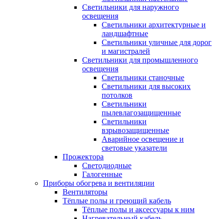
Светильники для наружного
освещения
Светильники архитектурные и
ландшафтные
Светильники уличные для дорог
и магистралей
Светильники для промышленного
освещения
Светильники станочные
Светильники для высоких
потолков
Светильники
пылевлагозащищенные
Светильники
взрывозащищенные
Аварийное освещение и
световые указатели
Прожектора
Светодиодные
Галогенные
Приборы обогрева и вентиляции
Вентиляторы
Тёплые полы и греющий кабель
Тёплые полы и аксессуары к ним
Нагревательный кабель