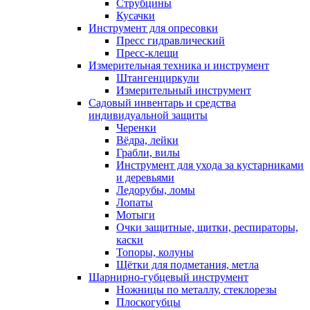
Струбцины
Кусачки
Инструмент для опресовки
Пресс гидравлический
Пресс-клещи
Измерительная техника и инструмент
Штангенциркули
Измерительный инструмент
Садовый инвентарь и средства
индивидуальной защиты
Черенки
Вёдра, лейки
Грабли, вилы
Инструмент для ухода за кустарниками
и деревьями
Ледорубы, ломы
Лопаты
Мотыги
Очки защитные, щитки, респираторы,
каски
Топоры, колуны
Щётки для подметания, метла
Шарнирно-губцевый инструмент
Ножницы по металлу, стеклорезы
Плоскогубцы