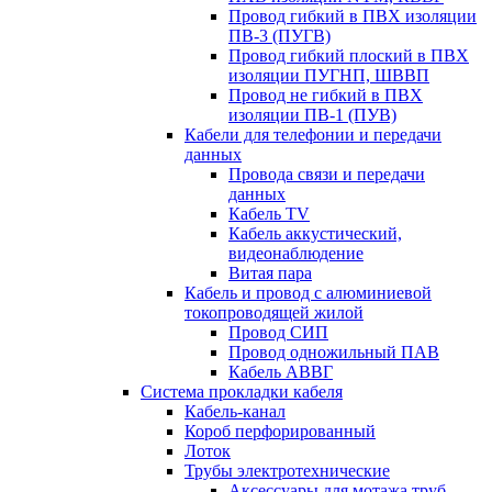
Провод гибкий в ПВХ изоляции
ПВ-3 (ПУГВ)
Провод гибкий плоский в ПВХ
изоляции ПУГНП, ШВВП
Провод не гибкий в ПВХ
изоляции ПВ-1 (ПУВ)
Кабели для телефонии и передачи
данных
Провода связи и передачи
данных
Кабель TV
Кабель аккустический,
видеонаблюдение
Витая пара
Кабель и провод с алюминиевой
токопроводящей жилой
Провод СИП
Провод одножильный ПАВ
Кабель АВВГ
Система прокладки кабеля
Кабель-канал
Короб перфорированный
Лоток
Трубы электротехнические
Аксессуары для мотажа труб