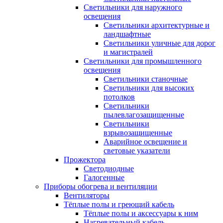
Светильники для наружного
освещения
Светильники архитектурные и
ландшафтные
Светильники уличные для дорог
и магистралей
Светильники для промышленного
освещения
Светильники станочные
Светильники для высоких
потолков
Светильники
пылевлагозащищенные
Светильники
взрывозащищенные
Аварийное освещение и
световые указатели
Прожектора
Светодиодные
Галогенные
Приборы обогрева и вентиляции
Вентиляторы
Тёплые полы и греющий кабель
Тёплые полы и аксессуары к ним
Нагревательный кабель