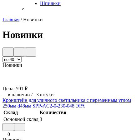
Шпильки
Главная
/
Новинки
Новинки
Новинки
Цена:
591
₽
в наличии
/
3 штуки
Кронштейн для уличного светильника с переменным углом
250мм d48мм SPP-AC2-0-230-048 ЭРА
Склад
Количество
Основной склад
3
0
Новинка