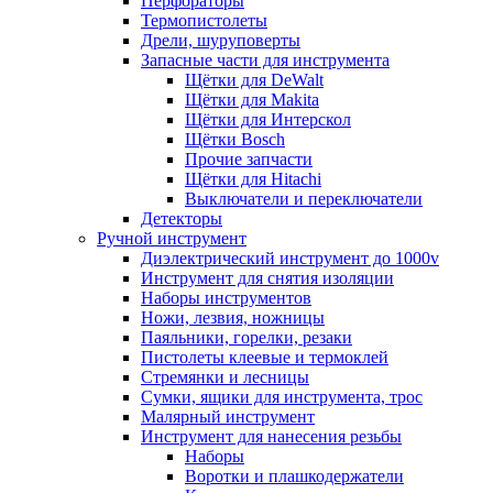
Перфораторы
Термопистолеты
Дрели, шуруповерты
Запасные части для инструмента
Щётки для DeWalt
Щётки для Makita
Щётки для Интерскол
Щётки Bosch
Прочие запчасти
Щётки для Hitachi
Выключатели и переключатели
Детекторы
Ручной инструмент
Диэлектрический инструмент до 1000v
Инструмент для снятия изоляции
Наборы инструментов
Ножи, лезвия, ножницы
Паяльники, горелки, резаки
Пистолеты клеевые и термоклей
Стремянки и лесницы
Сумки, ящики для инструмента, трос
Малярный инструмент
Инструмент для нанесения резьбы
Наборы
Воротки и плашкодержатели