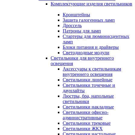
Комплектующие изделия светильников
Кронштейны
Защита галогенных ламп
Дроссель
Патроны для ламп
Стартеры для люминисцентных
ламп
Блоки питания и драйверы
Светодиодные модули
Светильники для внутреннего
освещения
Аксессуары к светильникам
внутреннего освещения
Светильники линейные
Светильники точечные и
даунлайты
Люстры, бра, напольные
светильники
Светильники накладные
Светильники офисно-
административные
Светильники трековые
Светильники ЖКХ
Светильники настольные