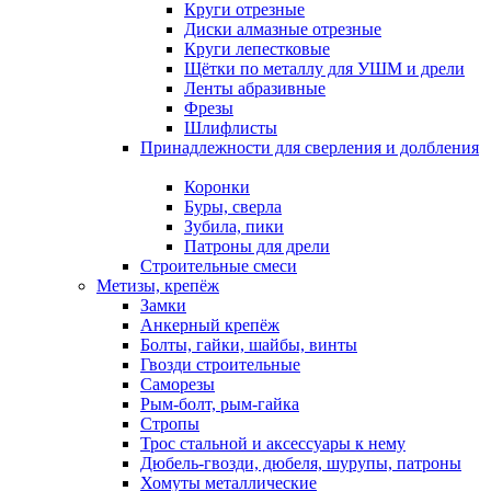
Круги отрезные
Диски алмазные отрезные
Круги лепестковые
Щётки по металлу для УШМ и дрели
Ленты абразивные
Фрезы
Шлифлисты
Принадлежности для сверления и долбления
Коронки
Буры, сверла
Зубила, пики
Патроны для дрели
Строительные смеси
Метизы, крепёж
Замки
Анкерный крепёж
Болты, гайки, шайбы, винты
Гвозди строительные
Саморезы
Рым-болт, рым-гайка
Стропы
Трос стальной и аксессуары к нему
Дюбель-гвозди, дюбеля, шурупы, патроны
Хомуты металлические