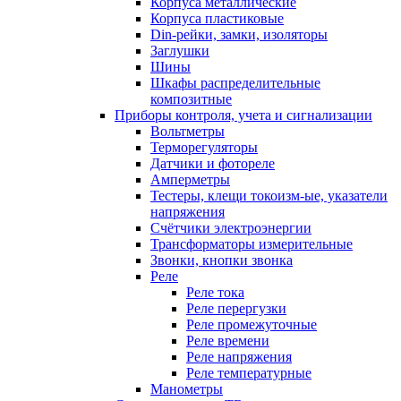
Корпуса металлические
Корпуса пластиковые
Din-рейки, замки, изоляторы
Заглушки
Шины
Шкафы распределительные
композитные
Приборы контроля, учета и сигнализации
Вольтметры
Терморегуляторы
Датчики и фотореле
Амперметры
Тестеры, клещи токоизм-ые, указатели
напряжения
Счётчики электроэнергии
Трансформаторы измерительные
Звонки, кнопки звонка
Реле
Реле тока
Реле перергузки
Реле промежуточные
Реле времени
Реле напряжения
Реле температурные
Манометры