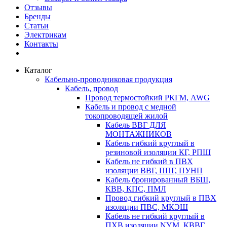
Отзывы
Бренды
Статьи
Электрикам
Контакты
Каталог
Кабельно-проводниковая продукция
Кабель, провод
Провод термостойкий РКГМ, AWG
Кабель и провод с медной
токопроводящей жилой
Кабель ВВГ ДЛЯ
МОНТАЖНИКОВ
Кабель гибкий круглый в
резиновой изоляции КГ, РПШ
Кабель не гибкий в ПВХ
изоляции ВВГ, ППГ, ПУНП
Кабель бронированный ВБШ,
КВВ, КПС, ПМЛ
Провод гибкий круглый в ПВХ
изоляции ПВС, МКЭШ
Кабель не гибкий круглый в
ПХВ изоляции NYM, КВВГ