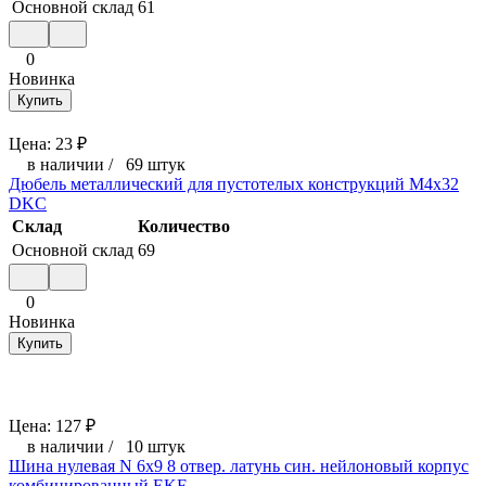
Основной склад
61
0
Новинка
Купить
Цена:
23
₽
в наличии
/
69 штук
Дюбель металлический для пустотелых конструкций М4х32
DKC
Склад
Количество
Основной склад
69
0
Новинка
Купить
Цена:
127
₽
в наличии
/
10 штук
Шина нулевая N 6х9 8 отвер. латунь син. нейлоновый корпус
комбинированный EKF