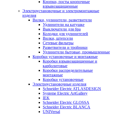
Кнопки, посты кнопочные
взрывозащищенные
Электроустановочные и электромонтажные
изделия
Вилки, удлинители, разветвители
Удлинители на катушке
Выключатели для бра
Колодки для удлинителей
Вилки, штепсели
Сетевые фильтры
Разветвители и тройники
Удлинители бытовые, промышленные
Коробки установочные и монтажные
Коробки взрывозащищенные и
карболитовые
Коробки распределительные
монтажные
Коробки установочные
Электроустановочные изделия
Schneider Electric ATLASDESIGN
Systeme Electric ArtGallery
IEK
Schneider Electric GLOSSA
Schneider Electric BLANCA
UNIVersal