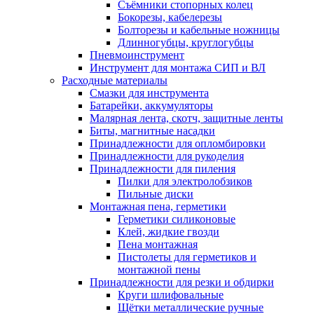
Съёмники стопорных колец
Бокорезы, кабелерезы
Болторезы и кабельные ножницы
Длинногубцы, круглогубцы
Пневмоинструмент
Инструмент для монтажа СИП и ВЛ
Расходные материалы
Смазки для инструмента
Батарейки, аккумуляторы
Малярная лента, скотч, защитные ленты
Биты, магнитные насадки
Принадлежности для опломбировки
Принадлежности для рукоделия
Принадлежности для пиления
Пилки для электролобзиков
Пильные диски
Монтажная пена, герметики
Герметики силиконовые
Клей, жидкие гвозди
Пена монтажная
Пистолеты для герметиков и
монтажной пены
Принадлежности для резки и обдирки
Круги шлифовальные
Щётки металлические ручные