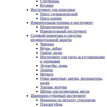
Струбцины
Кусачки
Инструмент для опресовки
Пресс гидравлический
Пресс-клещи
Измерительная техника и инструмент
Штангенциркули
Измерительный инструмент
Садовый инвентарь и средства
индивидуальной защиты
Черенки
Вёдра, лейки
Грабли, вилы
Инструмент для ухода за кустарниками
и деревьями
Ледорубы, ломы
Лопаты
Мотыги
Очки защитные, щитки, респираторы,
каски
Топоры, колуны
Щётки для подметания, метла
Шарнирно-губцевый инструмент
Ножницы по металлу, стеклорезы
Плоскогубцы