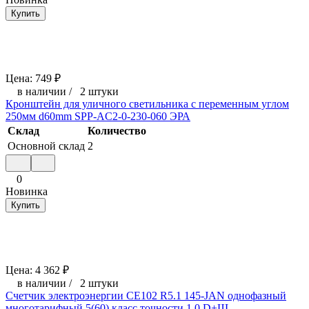
Купить
Цена:
749
₽
в наличии
/
2 штуки
Кронштейн для уличного светильника с переменным углом
250мм d60mm SPP-AC2-0-230-060 ЭРА
Склад
Количество
Основной склад
2
0
Новинка
Купить
Цена:
4 362
₽
в наличии
/
2 штуки
Счетчик электроэнергии CE102 R5.1 145-JAN однофазный
многотарифный 5(60) класс точности 1.0 D+Щ