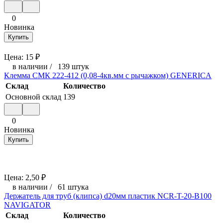
0
Новинка
Купить
Цена:
15
₽
в наличии
/
139 штук
Клемма СМК 222-412 (0,08-4кв.мм с рычажком) GENERICA
Склад
Количество
Основной склад
139
0
Новинка
Купить
Цена:
2,50
₽
в наличии
/
61 штука
Держатель для труб (клипса) d20мм пластик NCR-T-20-B100
NAVIGATOR
Склад
Количество