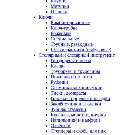
Клуппы
Метчики
Плашки
Ключи
Комбинированные
Ключ-трубка
Рожковые
Специальные
Трубные, разводные
Шестигранники (имбусовые)
Столярный и слесарный инструмент
Гвоздодёры и ломы
Клещи
Труборезы и трубогибы
Ножовки и полотна
Рубанки
Съёмники механические
Тиски, домкраты
Головки торцевые и насадки
Заклёпочник и заклёпки
Зубила, стамески
Кувалды, молотки, киянки
Напильники и надфили
Отвёртки
Степлеры и скобы для них