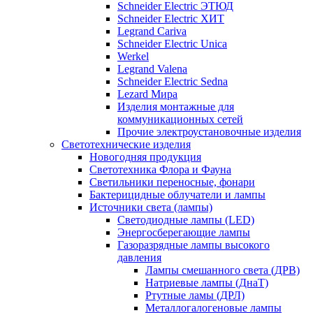
Schneider Electric ЭТЮД
Schneider Electric ХИТ
Legrand Cariva
Schneider Electric Unica
Werkel
Legrand Valena
Schneider Electric Sedna
Lezard Мира
Изделия монтажные для
коммуникационных сетей
Прочие электроустановочные изделия
Светотехнические изделия
Новогодняя продукция
Светотехника Флора и Фауна
Светильники переносные, фонари
Бактерицидные облучатели и лампы
Источники света (лампы)
Светодиодные лампы (LED)
Энергосберегающие лампы
Газоразрядные лампы высокого
давления
Лампы смешанного света (ДРВ)
Натриевые лампы (ДнаТ)
Ртутные ламы (ДРЛ)
Металлогалогеновые лампы