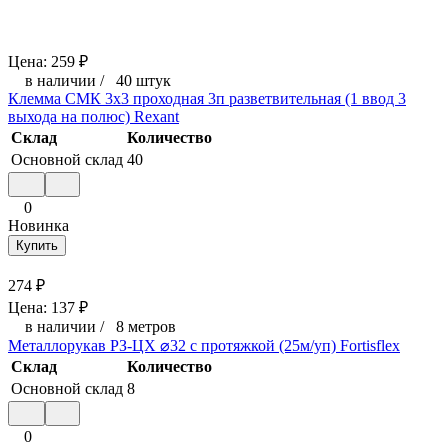
Цена:
259
₽
в наличии
/
40 штук
Клемма СМК 3х3 проходная 3п разветвительная (1 ввод 3
выхода на полюс) Rexant
Склад
Количество
Основной склад
40
0
Новинка
Купить
274
₽
Цена:
137
₽
в наличии
/
8 метров
Металлорукав РЗ-ЦХ ⌀32 с протяжкой (25м/уп) Fortisflex
Склад
Количество
Основной склад
8
0