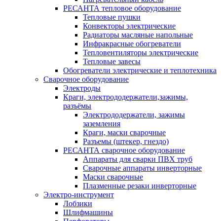
РЕСАНТА тепловое оборудование
Тепловые пушки
Конвекторы электрические
Радиаторы масляные напольные
Инфракрасные обогреватели
Тепловентиляторы электрические
Тепловые завесы
Обогреватели электрические и теплотехника
Сварочное оборудование
Электроды
Краги, электрододержатели,зажимы,
разъёмы
Электрододержатели, зажимы
заземления
Краги, маски сварочные
Разъемы (штекер, гнездо)
РЕСАНТА сварочное оборудование
Аппараты для сварки ПВХ труб
Сварочные аппараты инверторные
Маски сварочные
Плазменные резаки инверторные
Электро-инструмент
Лобзики
Шлифмашины