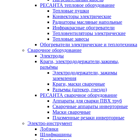
РЕСАНТА тепловое оборудование
Тепловые пушки
Конвекторы электрические
Радиаторы масляные напольные
Инфракрасные обогреватели
Тепловентиляторы электрические
Тепловые завесы
Обогреватели электрические и теплотехника
Сварочное оборудование
Электроды
Краги, электрододержатели,зажимы,
разъёмы
Электрододержатели, зажимы
заземления
Краги, маски сварочные
Разъемы (штекер, гнездо)
РЕСАНТА сварочное оборудование
Аппараты для сварки ПВХ труб
Сварочные аппараты инверторные
Маски сварочные
Плазменные резаки инверторные
Электро-инструмент
Лобзики
Шлифмашины