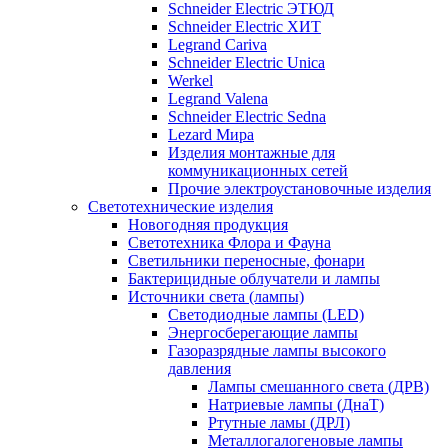
Schneider Electric ЭТЮД
Schneider Electric ХИТ
Legrand Cariva
Schneider Electric Unica
Werkel
Legrand Valena
Schneider Electric Sedna
Lezard Мира
Изделия монтажные для
коммуникационных сетей
Прочие электроустановочные изделия
Светотехнические изделия
Новогодняя продукция
Светотехника Флора и Фауна
Светильники переносные, фонари
Бактерицидные облучатели и лампы
Источники света (лампы)
Светодиодные лампы (LED)
Энергосберегающие лампы
Газоразрядные лампы высокого
давления
Лампы смешанного света (ДРВ)
Натриевые лампы (ДнаТ)
Ртутные ламы (ДРЛ)
Металлогалогеновые лампы