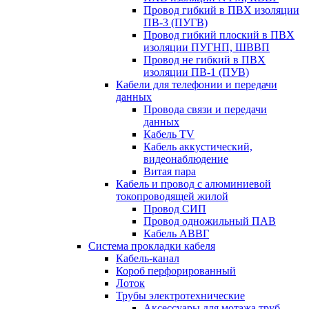
Провод гибкий в ПВХ изоляции
ПВ-3 (ПУГВ)
Провод гибкий плоский в ПВХ
изоляции ПУГНП, ШВВП
Провод не гибкий в ПВХ
изоляции ПВ-1 (ПУВ)
Кабели для телефонии и передачи
данных
Провода связи и передачи
данных
Кабель TV
Кабель аккустический,
видеонаблюдение
Витая пара
Кабель и провод с алюминиевой
токопроводящей жилой
Провод СИП
Провод одножильный ПАВ
Кабель АВВГ
Система прокладки кабеля
Кабель-канал
Короб перфорированный
Лоток
Трубы электротехнические
Аксессуары для мотажа труб