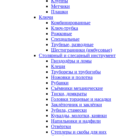
Клуппы
Метчики
Плашки
Ключи
Комбинированные
Ключ-трубка
Рожковые
Специальные
Трубные, разводные
Шестигранники (имбусовые)
Столярный и слесарный инструмент
Гвоздодёры и ломы
Клещи
Труборезы и трубогибы
Ножовки и полотна
Рубанки
Съёмники механические
Тиски, домкраты
Головки торцевые и насадки
Заклёпочник и заклёпки
Зубила, стамески
Кувалды, молотки, киянки
Напильники и надфили
Отвёртки
Степлеры и скобы для них