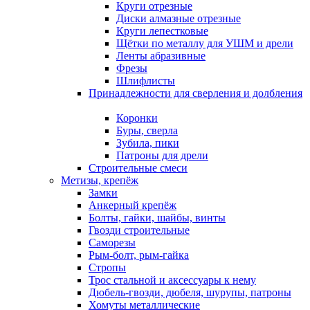
Круги отрезные
Диски алмазные отрезные
Круги лепестковые
Щётки по металлу для УШМ и дрели
Ленты абразивные
Фрезы
Шлифлисты
Принадлежности для сверления и долбления
Коронки
Буры, сверла
Зубила, пики
Патроны для дрели
Строительные смеси
Метизы, крепёж
Замки
Анкерный крепёж
Болты, гайки, шайбы, винты
Гвозди строительные
Саморезы
Рым-болт, рым-гайка
Стропы
Трос стальной и аксессуары к нему
Дюбель-гвозди, дюбеля, шурупы, патроны
Хомуты металлические