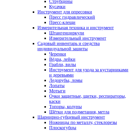
Струбцины
Кусачки
Инструмент для опресовки
Пресс гидравлический
Пресс-клещи
Измерительная техника и инструмент
Штангенциркули
Измерительный инструмент
Садовый инвентарь и средства
индивидуальной защиты
Черенки
Вёдра, лейки
Грабли, вилы
Инструмент для ухода за кустарниками
и деревьями
Ледорубы, ломы
Лопаты
Мотыги
Очки защитные, щитки, респираторы,
каски
Топоры, колуны
Щётки для подметания, метла
Шарнирно-губцевый инструмент
Ножницы по металлу, стеклорезы
Плоскогубцы