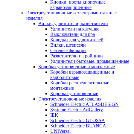
Кнопки, посты кнопочные
взрывозащищенные
Электроустановочные и электромонтажные
изделия
Вилки, удлинители, разветвители
Удлинители на катушке
Выключатели для бра
Колодки для удлинителей
Вилки, штепсели
Сетевые фильтры
Разветвители и тройники
Удлинители бытовые, промышленные
Коробки установочные и монтажные
Коробки взрывозащищенные и
карболитовые
Коробки распределительные
монтажные
Коробки установочные
Электроустановочные изделия
Schneider Electric ATLASDESIGN
Systeme Electric ArtGallery
IEK
Schneider Electric GLOSSA
Schneider Electric BLANCA
UNIVersal