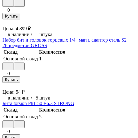
0
Купить
Цена:
4 899
₽
в наличии
/
1 штука
Набор бит и головок торцевых 1/4" магн. адаптер сталь S2
26предметов GROSS
Склад
Количество
Основной склад
1
0
Купить
Цена:
54
₽
в наличии
/
5 штук
Бита torsion Ph1-50 E6.3 STRONG
Склад
Количество
Основной склад
5
0
Купить