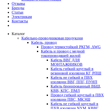
Отзывы
Бренды
Статьи
Электрикам
Контакты
Каталог
Кабельно-проводниковая продукция
Кабель, провод
Провод термостойкий РКГМ, AWG
Кабель и провод с медной
токопроводящей жилой
Кабель ВВГ ДЛЯ
МОНТАЖНИКОВ
Кабель гибкий круглый в
резиновой изоляции КГ, РПШ
Кабель не гибкий в ПВХ
изоляции ВВГ, ППГ, ПУНП
Кабель бронированный ВБШ,
КВВ, КПС, ПМЛ
Провод гибкий круглый в ПВХ
изоляции ПВС, МКЭШ
Кабель не гибкий круглый в
ПХВ изоляции NYM, КВВГ