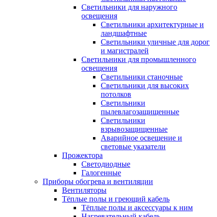
Светильники для наружного
освещения
Светильники архитектурные и
ландшафтные
Светильники уличные для дорог
и магистралей
Светильники для промышленного
освещения
Светильники станочные
Светильники для высоких
потолков
Светильники
пылевлагозащищенные
Светильники
взрывозащищенные
Аварийное освещение и
световые указатели
Прожектора
Светодиодные
Галогенные
Приборы обогрева и вентиляции
Вентиляторы
Тёплые полы и греющий кабель
Тёплые полы и аксессуары к ним
Нагревательный кабель