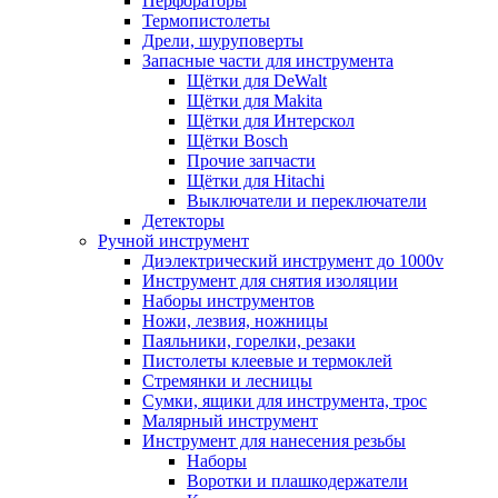
Перфораторы
Термопистолеты
Дрели, шуруповерты
Запасные части для инструмента
Щётки для DeWalt
Щётки для Makita
Щётки для Интерскол
Щётки Bosch
Прочие запчасти
Щётки для Hitachi
Выключатели и переключатели
Детекторы
Ручной инструмент
Диэлектрический инструмент до 1000v
Инструмент для снятия изоляции
Наборы инструментов
Ножи, лезвия, ножницы
Паяльники, горелки, резаки
Пистолеты клеевые и термоклей
Стремянки и лесницы
Сумки, ящики для инструмента, трос
Малярный инструмент
Инструмент для нанесения резьбы
Наборы
Воротки и плашкодержатели