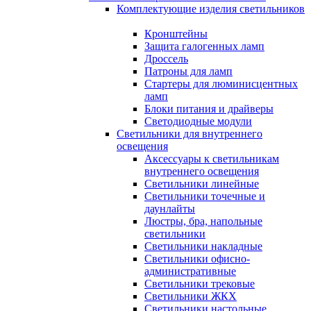
Комплектующие изделия светильников
Кронштейны
Защита галогенных ламп
Дроссель
Патроны для ламп
Стартеры для люминисцентных
ламп
Блоки питания и драйверы
Светодиодные модули
Светильники для внутреннего
освещения
Аксессуары к светильникам
внутреннего освещения
Светильники линейные
Светильники точечные и
даунлайты
Люстры, бра, напольные
светильники
Светильники накладные
Светильники офисно-
административные
Светильники трековые
Светильники ЖКХ
Светильники настольные