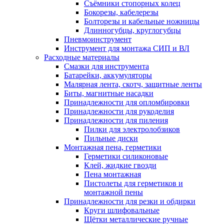
Съёмники стопорных колец
Бокорезы, кабелерезы
Болторезы и кабельные ножницы
Длинногубцы, круглогубцы
Пневмоинструмент
Инструмент для монтажа СИП и ВЛ
Расходные материалы
Смазки для инструмента
Батарейки, аккумуляторы
Малярная лента, скотч, защитные ленты
Биты, магнитные насадки
Принадлежности для опломбировки
Принадлежности для рукоделия
Принадлежности для пиления
Пилки для электролобзиков
Пильные диски
Монтажная пена, герметики
Герметики силиконовые
Клей, жидкие гвозди
Пена монтажная
Пистолеты для герметиков и
монтажной пены
Принадлежности для резки и обдирки
Круги шлифовальные
Щётки металлические ручные