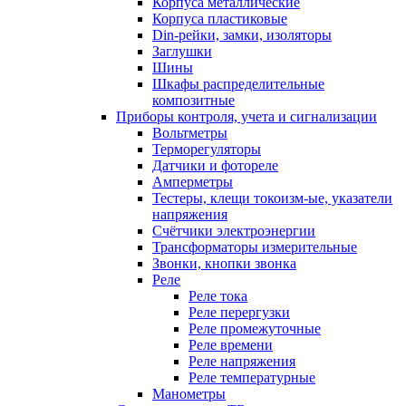
Корпуса металлические
Корпуса пластиковые
Din-рейки, замки, изоляторы
Заглушки
Шины
Шкафы распределительные
композитные
Приборы контроля, учета и сигнализации
Вольтметры
Терморегуляторы
Датчики и фотореле
Амперметры
Тестеры, клещи токоизм-ые, указатели
напряжения
Счётчики электроэнергии
Трансформаторы измерительные
Звонки, кнопки звонка
Реле
Реле тока
Реле перергузки
Реле промежуточные
Реле времени
Реле напряжения
Реле температурные
Манометры