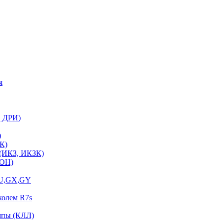
я
, ДРИ)
)
К)
 (ИКЗ, ИКЗК)
ЛОН)
GU,GX,GY
колем R7s
мпы (КЛЛ)