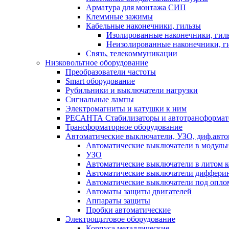
Арматура для монтажа СИП
Клеммные зажимы
Кабельные наконечники, гильзы
Изолированные наконечники, гил
Неизолированные наконечники, г
Связь, телекоммуникации
Низковольтное оборудование
Преобразователи частоты
Smart оборудование
Рубильники и выключатели нагрузки
Сигнальные лампы
Электромагниты и катушки к ним
РЕСАНТА Стабилизаторы и автотрансформа
Трансформаторное оборудование
Автоматические выключатели, УЗО, диф.авт
Автоматические выключатели в модуль
УЗО
Автоматические выключатели в литом к
Автоматические выключатели дифферин
Автоматические выключатели под опло
Автоматы защиты двигателей
Аппараты защиты
Пробки автоматические
Электрощитовое оборудование
Корпуса металлические