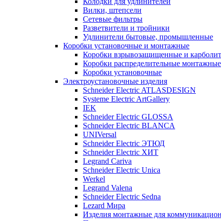
Колодки для удлинителей
Вилки, штепсели
Сетевые фильтры
Разветвители и тройники
Удлинители бытовые, промышленные
Коробки установочные и монтажные
Коробки взрывозащищенные и карболи
Коробки распределительные монтажные
Коробки установочные
Электроустановочные изделия
Schneider Electric ATLASDESIGN
Systeme Electric ArtGallery
IEK
Schneider Electric GLOSSA
Schneider Electric BLANCA
UNIVersal
Schneider Electric ЭТЮД
Schneider Electric ХИТ
Legrand Cariva
Schneider Electric Unica
Werkel
Legrand Valena
Schneider Electric Sedna
Lezard Мира
Изделия монтажные для коммуникацион