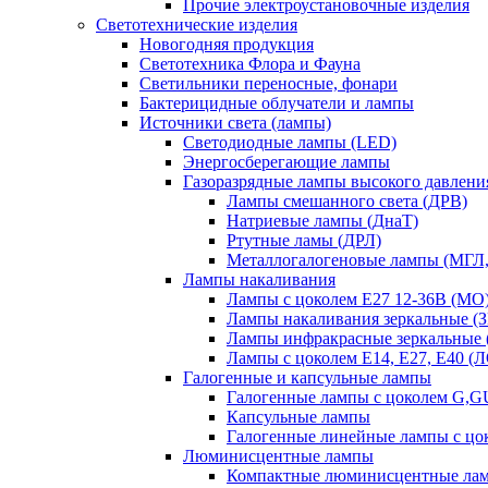
Прочие электроустановочные изделия
Светотехнические изделия
Новогодняя продукция
Светотехника Флора и Фауна
Светильники переносные, фонари
Бактерицидные облучатели и лампы
Источники света (лампы)
Светодиодные лампы (LED)
Энергосберегающие лампы
Газоразрядные лампы высокого давлени
Лампы смешанного света (ДРВ)
Натриевые лампы (ДнаТ)
Ртутные ламы (ДРЛ)
Металлогалогеновые лампы (МГЛ
Лампы накаливания
Лампы с цоколем Е27 12-36В (МО
Лампы накаливания зеркальные (З
Лампы инфракрасные зеркальные
Лампы с цоколем Е14, Е27, Е40 (
Галогенные и капсульные лампы
Галогенные лампы с цоколем G,
Капсульные лампы
Галогенные линейные лампы с цо
Люминисцентные лампы
Компактные люминисцентные ла