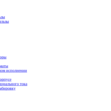
ьзы
ильзы
торы
оматы
ном исполнении
орпусе
циального тока
мбировку