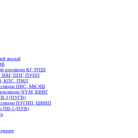
щей жилой
ОВ
вой изоляции КГ, РПШ
ии ВВГ, ППГ, ПУНП
В, КПС, ПМЛ
изоляции ПВС, МКЭШ
В изоляции NYM, КВВГ
ПВ-3 (ПУГВ)
изоляции ПУГНП, ШВВП
и ПВ-1 (ПУВ)
ых
юдение