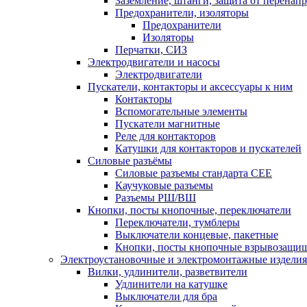
Заземление, штанги, защита от перенап
Предохранители, изоляторы
Предохранители
Изоляторы
Перчатки, СИЗ
Электродвигатели и насосы
Электродвигатели
Пускатели, контакторы и аксессуары к ним
Контакторы
Вспомогательные элементы
Пускатели магнитные
Реле для контакторов
Катушки для контакторов и пускателей
Силовые разъёмы
Силовые разъемы стандарта СЕЕ
Каучуковые разъемы
Разъемы РШ/ВШ
Кнопки, посты кнопочные, переключатели
Переключатели, тумблеры
Выключатели концевые, пакетные
Кнопки, посты кнопочные взрывозащи
Электроустановочные и электромонтажные изделия
Вилки, удлинители, разветвители
Удлинители на катушке
Выключатели для бра