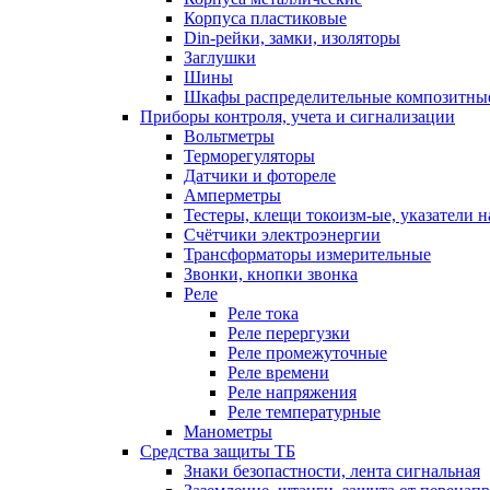
Корпуса пластиковые
Din-рейки, замки, изоляторы
Заглушки
Шины
Шкафы распределительные композитны
Приборы контроля, учета и сигнализации
Вольтметры
Терморегуляторы
Датчики и фотореле
Амперметры
Тестеры, клещи токоизм-ые, указатели 
Счётчики электроэнергии
Трансформаторы измерительные
Звонки, кнопки звонка
Реле
Реле тока
Реле перергузки
Реле промежуточные
Реле времени
Реле напряжения
Реле температурные
Манометры
Средства защиты ТБ
Знаки безопастности, лента сигнальная