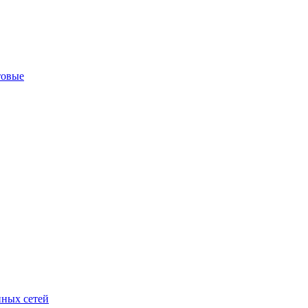
товые
ных сетей