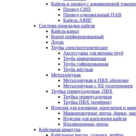
Кабель и провод с алюминиевой токоп
Провод СИП
Провод одножильный ПАВ
Кабель АВВГ
Система прокладки кабеля
Кабель-канал
Короб перфорированный
Лоток
Трубы электротехнические
Аксессуары для мотажа труб
Труба армированная
Труба гофрированная
Труба жёсткая
Металлорукав
Металлорукав в ПВХ оболочке
Металлорукав с ХБ уплотнением
Трубка термоусадочная, ПВХ
Трубка термоусадочная
Трубка ПВХ (кембрик)
Изделия для изоляции, крепления и ма
Маркировочные ленты, бирки, ма
Изделия для крепления кабеля
Изоляционные ленты
Кабельная арматура
Кабельные вводы, сальнки, муфты