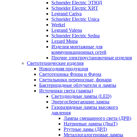
Schneider Electric ЭТЮД
Schneider Electric ХИТ
Legrand Cariva
Schneider Electric Unica
Werkel
Legrand Valena
Schneider Electric Sedna
Lezard Мира
Изделия монтажные для
коммуникационных сетей
Прочие электроустановочные изделия
Светотехнические изделия
Новогодняя продукция
Светотехника Флора и Фауна
Светильники переносные, фонари
Бактерицидные облучатели и лампы
Источники света (лампы)
Светодиодные лампы (LED)
Энергосберегающие лампы
Газоразрядные лампы высокого
давления
Лампы смешанного света (ДРВ)
Натриевые лампы (ДнаТ)
Ртутные ламы (ДРЛ)
Металлогалогеновые лампы