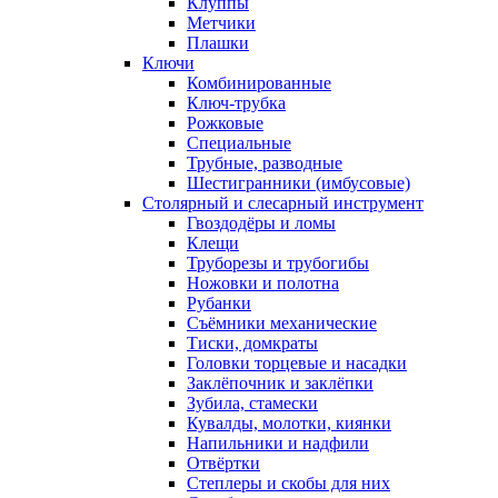
Клуппы
Метчики
Плашки
Ключи
Комбинированные
Ключ-трубка
Рожковые
Специальные
Трубные, разводные
Шестигранники (имбусовые)
Столярный и слесарный инструмент
Гвоздодёры и ломы
Клещи
Труборезы и трубогибы
Ножовки и полотна
Рубанки
Съёмники механические
Тиски, домкраты
Головки торцевые и насадки
Заклёпочник и заклёпки
Зубила, стамески
Кувалды, молотки, киянки
Напильники и надфили
Отвёртки
Степлеры и скобы для них