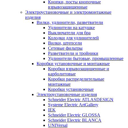
Кнопки, посты кнопочные
взрывозащищенные
Электроустановочные и электромонтажные
изделия
Вилки, удлинители, разветвители
Удлинители на катушке
Выключатели для бра
Колодки для удлинителей
Вилки, штепсели
Сетевые фильтры
Разветвители и тройники
Удлинители бытовые, промышленные
Коробки установочные и монтажные
Коробки взрывозащищенные и
карболитовые
Коробки распределительные
монтажные
Коробки установочные
Электроустановочные изделия
Schneider Electric ATLASDESIGN
Systeme Electric ArtGallery
IEK
Schneider Electric GLOSSA
Schneider Electric BLANCA
UNIVersal