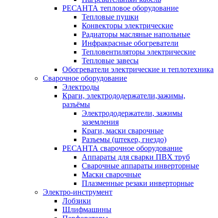
РЕСАНТА тепловое оборудование
Тепловые пушки
Конвекторы электрические
Радиаторы масляные напольные
Инфракрасные обогреватели
Тепловентиляторы электрические
Тепловые завесы
Обогреватели электрические и теплотехника
Сварочное оборудование
Электроды
Краги, электрододержатели,зажимы,
разъёмы
Электрододержатели, зажимы
заземления
Краги, маски сварочные
Разъемы (штекер, гнездо)
РЕСАНТА сварочное оборудование
Аппараты для сварки ПВХ труб
Сварочные аппараты инверторные
Маски сварочные
Плазменные резаки инверторные
Электро-инструмент
Лобзики
Шлифмашины