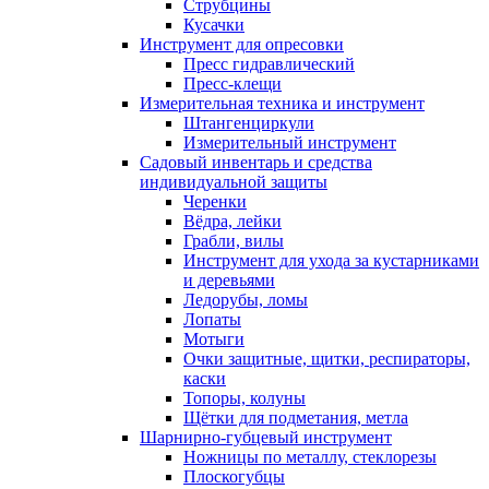
Струбцины
Кусачки
Инструмент для опресовки
Пресс гидравлический
Пресс-клещи
Измерительная техника и инструмент
Штангенциркули
Измерительный инструмент
Садовый инвентарь и средства
индивидуальной защиты
Черенки
Вёдра, лейки
Грабли, вилы
Инструмент для ухода за кустарниками
и деревьями
Ледорубы, ломы
Лопаты
Мотыги
Очки защитные, щитки, респираторы,
каски
Топоры, колуны
Щётки для подметания, метла
Шарнирно-губцевый инструмент
Ножницы по металлу, стеклорезы
Плоскогубцы