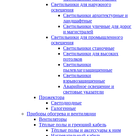
Светильники для наружного
освещения
Светильники архитектурные и
ландшафтные
Светильники уличные для дорог
и магистралей
Светильники для промышленного
освещения
Светильники станочные
Светильники для высоких
потолков
Светильники
пылевлагозащищенные
Светильники
взрывозащищенные
Аварийное освещение и
световые указатели
Прожектора
Светодиодные
Галогенные
Приборы обогрева и вентиляции
Вентиляторы
Тёплые полы и греющий кабель
Тёплые полы и аксессуары к ним
Нагревательный кабель