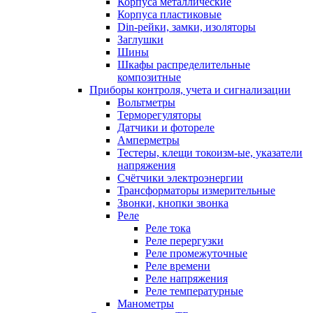
Корпуса металлические
Корпуса пластиковые
Din-рейки, замки, изоляторы
Заглушки
Шины
Шкафы распределительные
композитные
Приборы контроля, учета и сигнализации
Вольтметры
Терморегуляторы
Датчики и фотореле
Амперметры
Тестеры, клещи токоизм-ые, указатели
напряжения
Счётчики электроэнергии
Трансформаторы измерительные
Звонки, кнопки звонка
Реле
Реле тока
Реле перергузки
Реле промежуточные
Реле времени
Реле напряжения
Реле температурные
Манометры