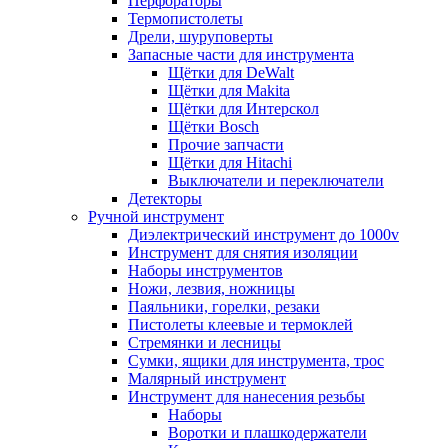
Перфораторы
Термопистолеты
Дрели, шуруповерты
Запасные части для инструмента
Щётки для DeWalt
Щётки для Makita
Щётки для Интерскол
Щётки Bosch
Прочие запчасти
Щётки для Hitachi
Выключатели и переключатели
Детекторы
Ручной инструмент
Диэлектрический инструмент до 1000v
Инструмент для снятия изоляции
Наборы инструментов
Ножи, лезвия, ножницы
Паяльники, горелки, резаки
Пистолеты клеевые и термоклей
Стремянки и лесницы
Сумки, ящики для инструмента, трос
Малярный инструмент
Инструмент для нанесения резьбы
Наборы
Воротки и плашкодержатели