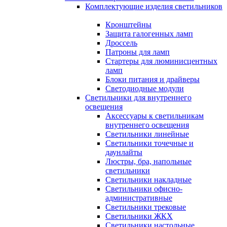
Комплектующие изделия светильников
Кронштейны
Защита галогенных ламп
Дроссель
Патроны для ламп
Стартеры для люминисцентных
ламп
Блоки питания и драйверы
Светодиодные модули
Светильники для внутреннего
освещения
Аксессуары к светильникам
внутреннего освещения
Светильники линейные
Светильники точечные и
даунлайты
Люстры, бра, напольные
светильники
Светильники накладные
Светильники офисно-
административные
Светильники трековые
Светильники ЖКХ
Светильники настольные