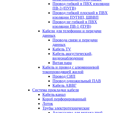
Провод гибкий в ПВХ изоляции
ПВ-3 (ПУГВ)
Провод гибкий плоский в ПВХ
изоляции ПУГНП, ШВВП
Провод не гибкий в ПВХ
изоляции ПВ-1 (ПУВ)
Кабели для телефонии и передачи
данных
Провода связи и передачи
данных
Кабель TV
Кабель аккустический,
видеонаблюдение
Витая пара
Кабель и провод с алюминиевой
токопроводящей жилой
Провод СИП
Провод одножильный ПАВ
Кабель АВВГ
Система прокладки кабеля
Кабель-канал
Короб перфорированный
Лоток
Трубы электротехнические
Аксессуары для мотажа труб