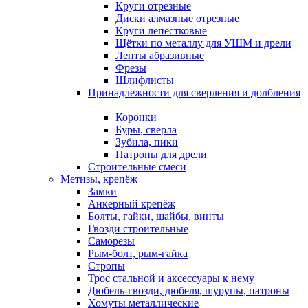
Круги отрезные
Диски алмазные отрезные
Круги лепестковые
Щётки по металлу для УШМ и дрели
Ленты абразивные
Фрезы
Шлифлисты
Принадлежности для сверления и долбления
Коронки
Буры, сверла
Зубила, пики
Патроны для дрели
Строительные смеси
Метизы, крепёж
Замки
Анкерный крепёж
Болты, гайки, шайбы, винты
Гвозди строительные
Саморезы
Рым-болт, рым-гайка
Стропы
Трос стальной и аксессуары к нему
Дюбель-гвозди, дюбеля, шурупы, патроны
Хомуты металлические