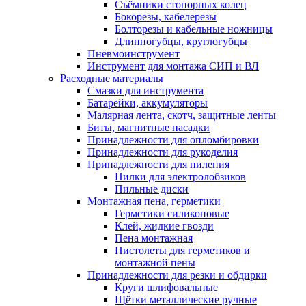
Съёмники стопорных колец
Бокорезы, кабелерезы
Болторезы и кабельные ножницы
Длинногубцы, круглогубцы
Пневмоинструмент
Инструмент для монтажа СИП и ВЛ
Расходные материалы
Смазки для инструмента
Батарейки, аккумуляторы
Малярная лента, скотч, защитные ленты
Биты, магнитные насадки
Принадлежности для опломбировки
Принадлежности для рукоделия
Принадлежности для пиления
Пилки для электролобзиков
Пильные диски
Монтажная пена, герметики
Герметики силиконовые
Клей, жидкие гвозди
Пена монтажная
Пистолеты для герметиков и
монтажной пены
Принадлежности для резки и обдирки
Круги шлифовальные
Щётки металлические ручные