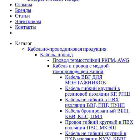
Отзывы
Бренды
Статьи
Электрикам
Контакты
Каталог
Кабельно-проводниковая продукция
Кабель, провод
Провод термостойкий РКГМ, AWG
Кабель и провод с медной
токопроводящей жилой
Кабель ВВГ ДЛЯ
МОНТАЖНИКОВ
Кабель гибкий круглый в
резиновой изоляции КГ, РПШ
Кабель не гибкий в ПВХ
изоляции ВВГ, ППГ, ПУНП
Кабель бронированный ВБШ,
КВВ, КПС, ПМЛ
Провод гибкий круглый в ПВХ
изоляции ПВС, МКЭШ
Кабель не гибкий круглый в
ПХВ изоляции NYM, КВВГ